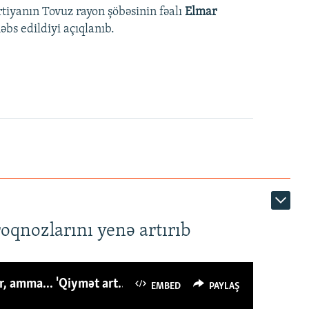
rtiyanın Tovuz rayon şöbəsinin fəalı
Elmar
bs edildiyi açıqlanıb.
roqnozlarını yenə artırıb
Azərbaycanlı avropalıdan iki dəfə az ət yeyir, amma... 'Qiymət artımı qaçılmazdır'
EMBED
PAYLAŞ