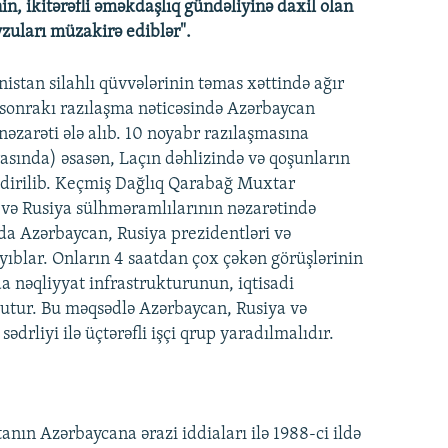
in, ikitərəfli əməkdaşlıq gündəliyinə daxil olan
vzuları müzakirə ediblər".
istan silahlı qüvvələrinin təmas xəttində ağır
sonrakı razılaşma nəticəsində Azərbaycan
nəzarəti ələ alıb. 10 noyabr razılaşmasına
asında) əsasən, Laçın dəhlizində və qoşunların
şdirilib. Keçmiş Dağlıq Qarabağ Muxtar
və Rusiya sülhməramlılarının nəzarətində
vada Azərbaycan, Rusiya prezidentləri və
yıblar. Onların 4 saatdan çox çəkən görüşlərinin
a nəqliyyat infrastrukturunun, iqtisadi
 tutur. Bu məqsədlə Azərbaycan, Rusiya və
drliyi ilə üçtərəfli işçi qrup yaradılmalıdır.
ın Azərbaycana ərazi iddiaları ilə 1988-ci ildə