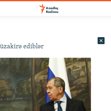
müzakirə ediblər