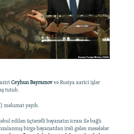
aziri
Ceyhun Bayramov
və Rusiya xarici işlər
aş tutub.
N) məlumat yayıb.
bul edilən üçtərəfli bəyanatın icrası ilə bağlı
mzalanmış birgə bəyanatdan irəli gələn məsələlər