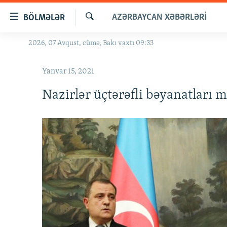
Keçid
AZƏRBAYCAN XƏBƏRLƏRI
BÖLMƏLƏR
linkləri
Axtar
Əsas
2026, 07 Avqust, cümə, Bakı vaxtı 09:33
GÜNDƏM
məzmuna
#İZAHLA
qayıt
Yanvar 15, 2021
Əsas
KORRUPSIOMETR
naviqasiyaya
Nazirlər üçtərəfli bəyanatları 
#ƏSLINDƏ
qayıt
Axtarışa
FƏRQƏ BAX
keç
QANUNI DOĞRU
ARAŞDIRMA
MULTIMEDIA
RADIO ARXIV
VIDEO
HAQQIMIZDA
FOTOQALEREYA
OXU ZALI