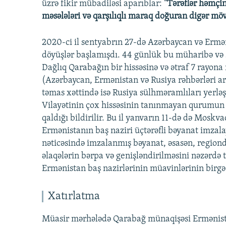
üzrə fikir mübadiləsi aparıblar:
"Tərəflər həmçin
məsələləri və qarşılıqlı maraq doğuran digər mö
2020-ci il sentyabrın 27-də Azərbaycan və Ermən
döyüşlər başlamışdı. 44 günlük bu müharibə və 
Dağlıq Qarabağın bir hissəsinə və ətraf 7 rayona 
(Azərbaycan, Ermənistan və Rusiya rəhbərləri ar
təmas xəttində isə Rusiya sülhməramlıları yerlə
Vilayətinin çox hissəsinin tanınmayan qurumun 
qaldığı bildirilir. Bu il yanvarın 11-də də Mosk
Ermənistanın baş naziri üçtərəfli bəyanat imzala
nəticəsində imzalanmış bəyanat, əsasən, regiond
əlaqələrin bərpa və genişləndirilməsini nəzərdə
Ermənistan baş nazirlərinin müavinlərinin birgə sə
Xatırlatma
Müasir mərhələdə Qarabağ münaqişəsi Ermənistan