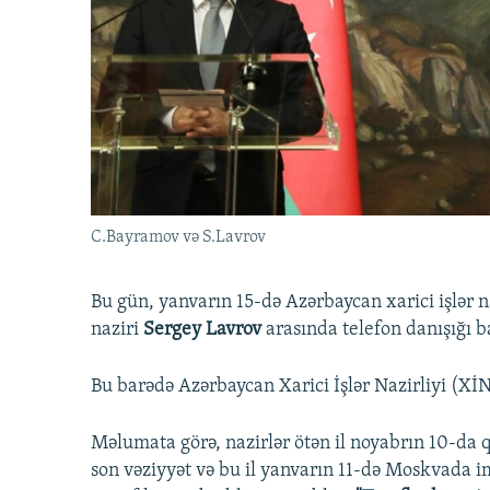
İNFOQRAFIKA
AZƏRBAYCAN ƏDƏBIYYATI KITABXANASI
MISSIYAMIZ
KARIKATURA
İSLAM VƏ DEMOKRATIYA
PEŞƏ ETIKASI VƏ JURNALISTIKA
STANDARTLARIMIZ
İZ - MƏDƏNIYYƏT PROQRAMI
MATERIALLARIMIZDAN ISTIFADƏ
AZADLIQRADIOSU MOBIL TELEFONUNUZDA
BIZIMLƏ ƏLAQƏ
XƏBƏR BÜLLETENLƏRIMIZ
C.Bayramov və S.Lavrov
Bu gün, yanvarın 15-də Azərbaycan xarici işlər n
naziri
Sergey Lavrov
arasında telefon danışığı b
Bu barədə Azərbaycan Xarici İşlər Nazirliyi (Xİ
Məlumata görə, nazirlər ötən il noyabrın 10-da qə
son vəziyyət və bu il yanvarın 11-də Moskvada i