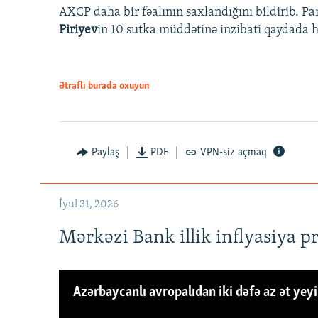
AXCP daha bir fəalının saxlandığını bildirib. Pa
Piriyev
in 10 sutka müddətinə inzibati qaydada hə
Ətraflı burada oxuyun
Paylaş
PDF
VPN-siz açmaq
İyul 31, 2026
Mərkəzi Bank illik inflyasiya p