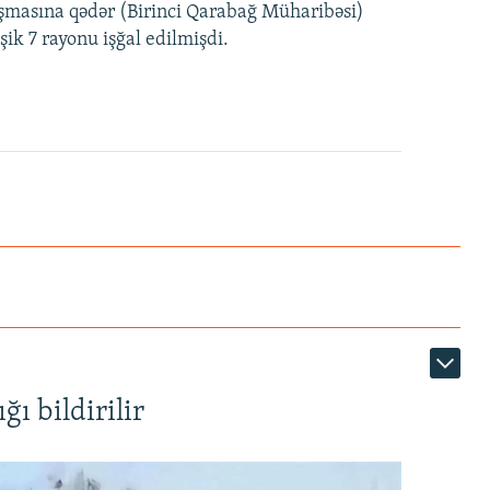
laşmasına qədər (Birinci Qarabağ Müharibəsi)
ik 7 rayonu işğal edilmişdi.
ı bildirilir