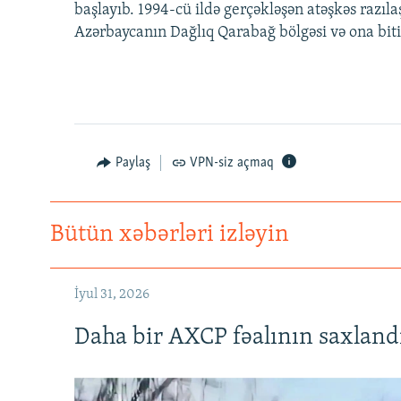
başlayıb. 1994-cü ildə gerçəkləşən atəşkəs razı
Azərbaycanın Dağlıq Qarabağ bölgəsi və ona bitiş
Paylaş
VPN-siz açmaq
Bütün xəbərləri izləyin
İyul 31, 2026
Daha bir AXCP fəalının saxlandığ