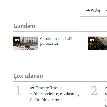
Paylaş
Gündəm
Gürcüstan ali təhsili
pulsuz etdi
Çox izlənən
1
2
X
Tramp: 'İranla
müharibədənsə, razılaşmaya
üstünlük verirəm'