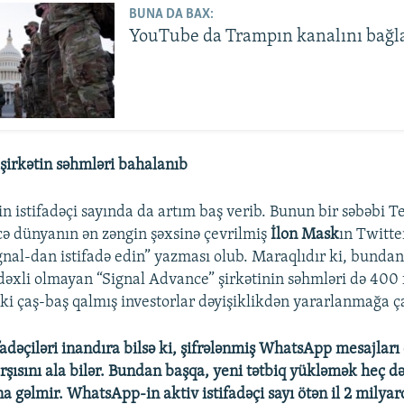
BUNA DA BAX:
YouTube da Trampın kanalını bağl
şirkətin səhmləri bahalanıb
in istifadəçi sayında da artım baş verib. Bunun bir səbəbi T
ə dünyanın ən zəngin şəxsinə çevrilmiş
İlon Mask
ın Twitte
Signal-dan istifadə edin” yazması olub. Maraqlıdır ki, bunda
dəxli olmayan “Signal Advance” şirkətinin səhmləri də 400 
ki çaş-baş qalmış investorlar dəyişiklikdən yararlanmağa ça
fadəçiləri inandıra bilsə ki, şifrələnmiş WhatsApp mesajlar
rşısını ala bilər. Bundan başqa, yeni tətbiq yükləmək heç d
a gəlmir. WhatsApp-in aktiv istifadəçi sayı ötən il 2 milyar