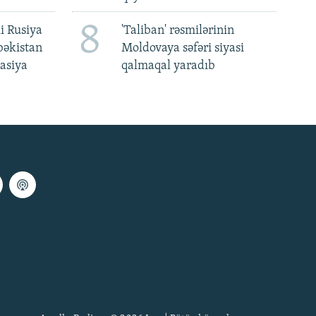
8
i Rusiya
'Taliban' rəsmilərinin
bəkistan
Moldovaya səfəri siyasi
asiya
qalmaqal yaradıb