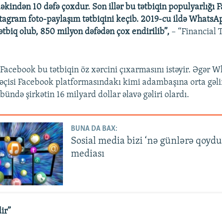
dəkindən 10 dəfə çoxdur. Son illər bu tətbiqin populyarlığı
nstagram foto-paylaşım tətbiqini keçib. 2019-cu ildə Whats
ətbiq olub, 850 milyon dəfədən çox endirilib”,
– “Financial 
, Facebook bu tətbiqin öz xərcini çıxarmasını istəyir. Əgər 
dəçisi Facebook platformasındakı kimi adambaşına orta gəlir
übündə şirkətin 16 milyard dollar əlavə gəliri olardı.
BUNA DA BAX:
Sosial media bizi ‘nə günlərə qoydu
mediası
dir”