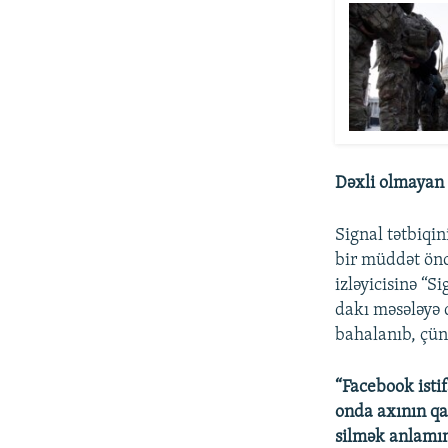
Dəxli olmayan 
Signal tətbiqin
bir müddət önc
izləyicisinə “
dakı məsələyə 
bahalanıb, çün
“Facebook isti
onda axının qa
silmək anlamın