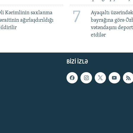
7
li Kərimlinin saxlanma
Ayaqaltı üzərindək
əraitinin ağırlaşdırıldığı
bayrağına görə Öz
ildirilir
vətəndaşını deport
etdilər
BIZI IZLƏ