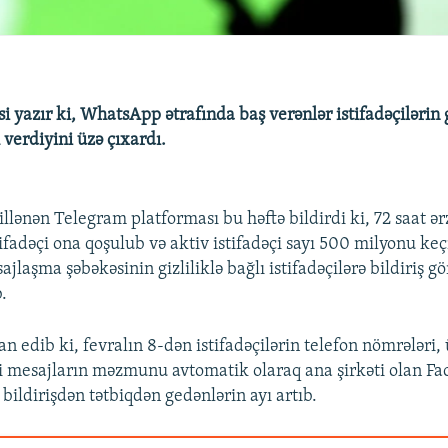
si yazır ki, WhatsApp ətrafında baş verənlər istifadəçilərin g
verdiyini üzə çıxardı.
lənən Telegram platforması bu həftə bildirdi ki, 72 saat ər
ifadəçi ona qoşulub və aktiv istifadəçi sayı 500 milyonu keç
laşma şəbəkəsinin gizliliklə bağlı istifadəçilərə bildiriş 
.
 edib ki, fevralın 8-dən istifadəçilərin telefon nömrələri, 
əzi mesajların məzmunu avtomatik olaraq ana şirkəti olan F
bildirişdən tətbiqdən gedənlərin ayı artıb.