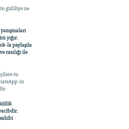
n gizliliyə nə
a yazışmaları
ni yığır.
ok-la paylaşıla
ə razılığı ilə
çilərə öz
WhatsApp-in
ir.
zlilik
vacibdir.
sahibi