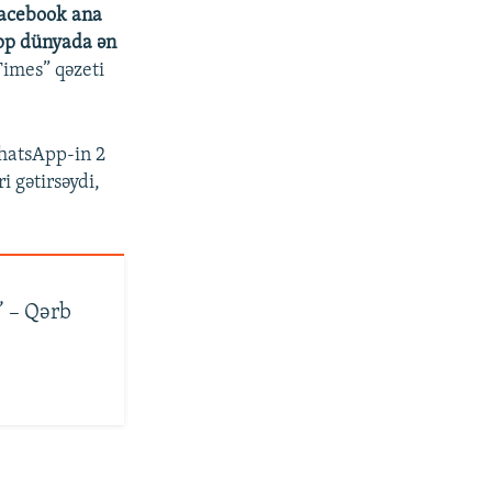
 Facebook ana
App dünyada ən
Times” qəzeti
WhatsApp-in 2
i gətirsəydi,
’ – Qərb