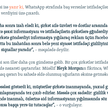
si isə
yazır ki,
WhatsApp ətrafında baş verənlər istifadəçiləri
verdiyini üzə çıxardı.
sonra izah elədi ki, şirkət ailə üzvləri və dostlar arasınd
ə şəxsi informasiyanı və istifadəçilərin şirkətlərə gğndərdiyi
şirkətə göndərdiyi informasiya yığılaraq reklam üçün Facebo
ta bu izahatdan sonra belə yeni siyasət istifadəçi gizliliyiniv
 siqnallar yaradır”,
– məqalədə deyilir.
si son illər daha çox gündəmə gəlib. Bir çox şirkətlər istifadə
də nəzarəti qaytarırlar. Müəllif
Bleyk Morqan
ın fikrincə, 
aq qərarı bu sahədə əldə olunmuş uğurların əksinə getməkd
ləsi göstərdi ki, müştərilər şirkətə inanmayanda, yaxud gi
azılaşmayanda tez çıxıb edirlər. Məsələ çox sadədir: gizlilik 
ndə inanmalı, özlərinə aid informasiyanın yığılmasında söz 
oxsa başqa yerə üz tutacaqlar”,
– o vurğulayır.