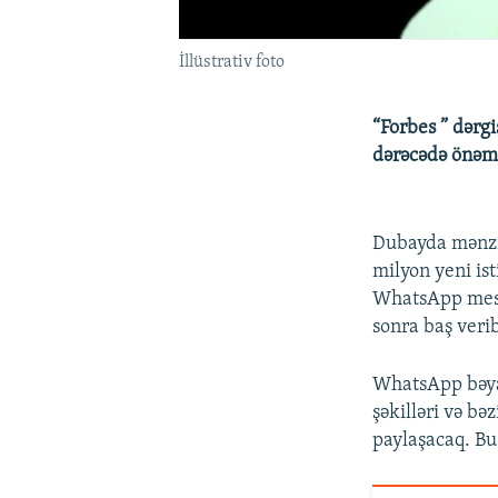
İllüstrativ foto
“Forbes ” dərgi
dərəcədə önəm 
Dubayda mənzil
milyon yeni ist
WhatsApp mesaj
sonra baş verib
WhatsApp bəyan
şəkilləri və b
paylaşacaq. Bu 