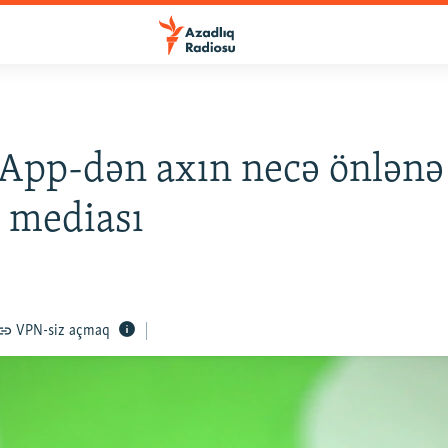
pp-dən axın necə önlənə 
 mediası
VPN-siz açmaq