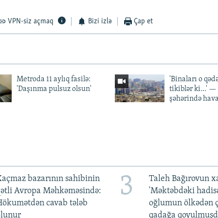
VPN-siz açmaq
Bizi izlə
Çap et
Metroda 11 aylıq fasilə:
'Binaları o qədə
'Daşınma pulsuz olsun'
tikiblər ki...' 
şəhərində hav
3
açmaz bazarının sahibinin
Taleh Bağırovun x
qətli Avropa Məhkəməsində:
'Məktəbdəki hadis
Hökumətdən cavab tələb
oğlumun ölkədən ç
olunur
qadağa qoyulmuşd