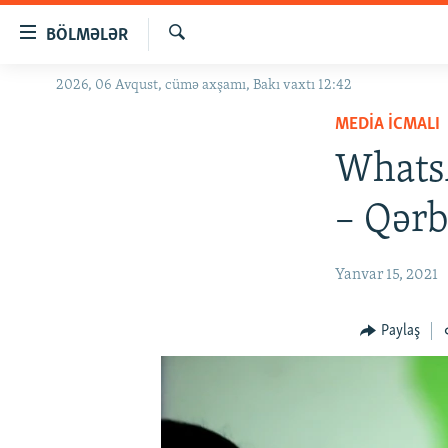
Keçid
BÖLMƏLƏR
linkləri
Axtar
Əsas
2026, 06 Avqust, cümə axşamı, Bakı vaxtı 12:42
GÜNDƏM
məzmuna
MEDIA ICMALI
#İZAHLA
qayıt
Əsas
WhatsA
KORRUPSIOMETR
naviqasiyaya
#ƏSLINDƏ
qayıt
– Qərb
Axtarışa
FƏRQƏ BAX
keç
QANUNI DOĞRU
Yanvar 15, 2021
ARAŞDIRMA
Paylaş
MULTIMEDIA
RADIO ARXIV
VIDEO
HAQQIMIZDA
FOTOQALEREYA
OXU ZALI