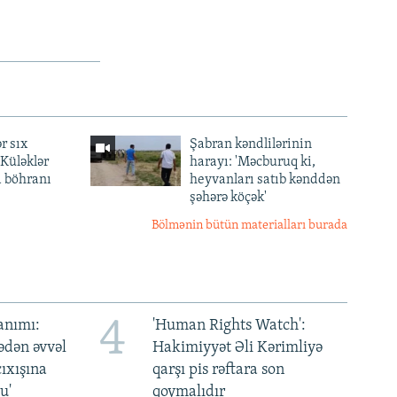
r sıx
Şabran kəndlilərinin
— Küləklər
harayı: 'Məcburuq ki,
a böhranı
heyvanları satıb kənddən
şəhərə köçək'
Bölmənin bütün materialları burada
4
anımı:
'Human Rights Watch':
ədən əvvəl
Hakimiyyət Əli Kərimliyə
ıxışına
qarşı pis rəftara son
u'
qoymalıdır