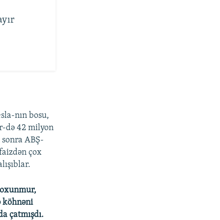
ayır
esla-nın bosu,
r-də 42 milyon
n sonra ABŞ-
faizdən çox
lışıblar.
ı oxunmur,
ə köhnəni
da çatmışdı.