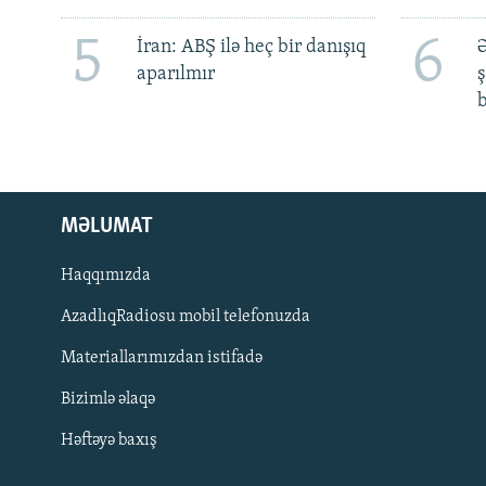
5
6
İran: ABŞ ilə heç bir danışıq
Ə
aparılmır
ş
b
MƏLUMAT
Haqqımızda
AzadlıqRadiosu mobil telefonuzda
Materiallarımızdan istifadə
BIZI IZLƏ
Bizimlə əlaqə
Həftəyə baxış
RFE/RL-in bütün saytları