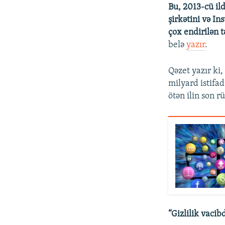
Bu, 2013-cü il
şirkətini və I
çox endirilən t
belə
yazır
.
Qəzet yazır ki
milyard istifa
ötən ilin son r
“Gizlilik vacib