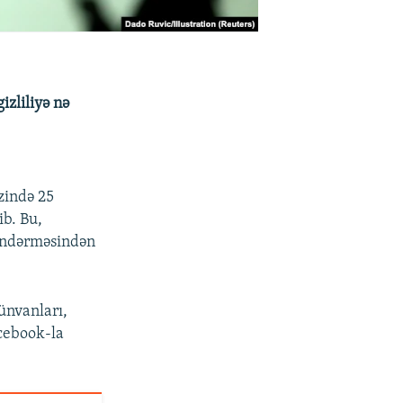
izliliyə nə
zində 25
ib. Bu,
göndərməsindən
ünvanları,
acebook-la