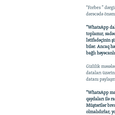
“Forbes ” dərgi
dərəcədə önəm 
“WhatsApp daha 
toplamır, sadəc
İstifadəçinin 
bilər. Ancaq hət
bağlı həyəcanlı
Gizlilik məsələ
dataları üzərin
datanı paylaşm
“WhatsApp məsə
qaydaları ilə r
Müştərilər bre
olmalıdırlar, y