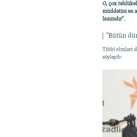
O, çox təhlükə
müddətini ən a
lazımdır".
"Bütün dün
Tibbi elmləri 
söyləyib: