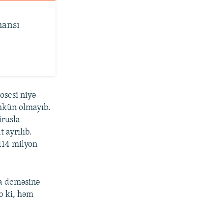
hansı
osesi niyə
mkün olmayıb.
irusla
 ayrılıb.
114 milyon
a deməsinə
b ki, həm