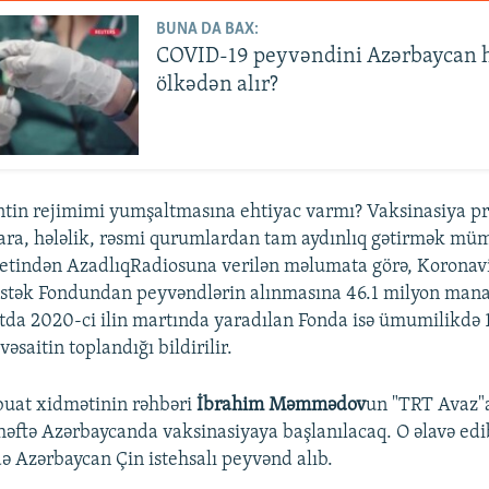
BUNA DA BAX:
COVID-19 peyvəndini Azərbaycan 
ölkədən alır?
antin rejimimi yumşaltmasına ehtiyac varmı? Vaksinasiya pr
ara, hələlik, rəsmi qurumlardan tam aydınlıq gətirmək mü
etindən AzadlıqRadiosuna verilən məlumata görə, Koronav
tək Fondundan peyvəndlərin alınmasına 46.1 milyon manat
a 2020-ci ilin martında yaradılan Fonda isə ümumilikdə 
saitin toplandığı bildirilir.
at xidmətinin rəhbəri
İbrahim Məmmədov
un "TRT Avaz"
n həftə Azərbaycanda vaksinasiyaya başlanılacaq. O əlavə edi
ə Azərbaycan Çin istehsalı peyvənd alıb.