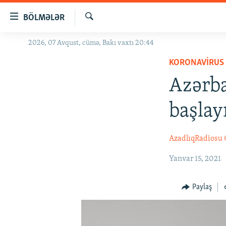
Keçid
BÖLMƏLƏR
linkləri
Axtar
Əsas
2026, 07 Avqust, cümə, Bakı vaxtı 20:44
GÜNDƏM
məzmuna
KORONAVIRUS
#İZAHLA
qayıt
Əsas
Azərba
KORRUPSIOMETR
naviqasiyaya
#ƏSLINDƏ
qayıt
başlay
Axtarışa
FƏRQƏ BAX
keç
QANUNI DOĞRU
AzadlıqRadiosu
ARAŞDIRMA
Yanvar 15, 2021
MULTIMEDIA
Paylaş
RADIO ARXIV
VIDEO
HAQQIMIZDA
FOTOQALEREYA
OXU ZALI