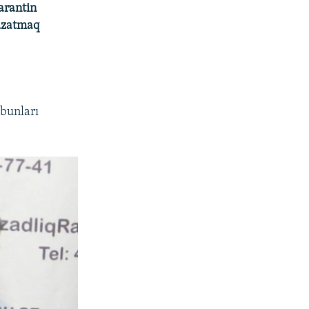
arantin
 uzatmaq
 bunları