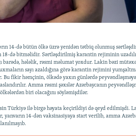
brın 14-də bütün ölkə üzrə yenidən tətbiq olunmuş sərtləşdi
 18-də bitməlidir. Sərtləşdirilmiş karantin rejiminin uzadıl
 barədə, hələlik, rəsmi məlumat yoxdur. Lakin bəzi mütəxə
luxmaların sayı azaldığına görə karantin rejimini yumşaltm
r. Bu fikir həmçinin, ölkədə yaxın günlərdə peyvəndləşməyə
 əsaslandırılır. Amma rəsmi şəxslər Azərbaycanın peyvəndlə
 ölkələrdən biri olacağını söyləmişdilər.
sin Türkiyə ilə birgə həyata keçirildiyi də qeyd edilmişdi. 
ür, yanvarın 14-dən vaksinasiyaya start verilib, amma Azər
şlanılmayıb.