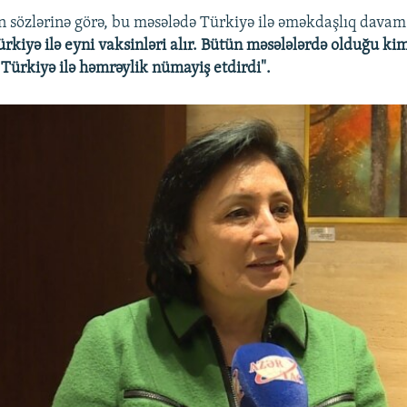
özlərinə görə, bu məsələdə Türkiyə ilə əməkdaşlıq davam 
rkiyə ilə eyni vaksinləri alır. Bütün məsələlərdə olduğu ki
Türkiyə ilə həmrəylik nümayiş etdirdi".