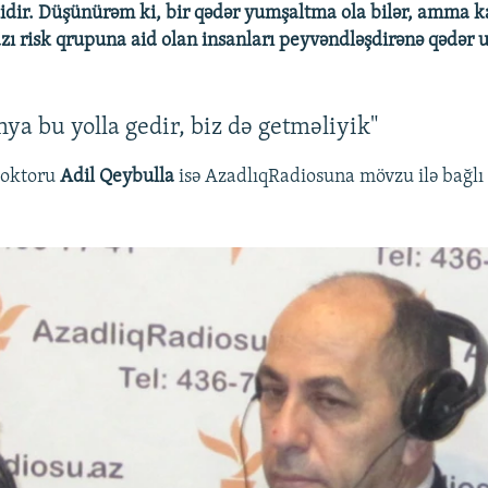
lidir. Düşünürəm ki, bir qədər yumşaltma ola bilər, amma k
zı risk qrupuna aid olan insanları peyvəndləşdirənə qədər
ya bu yolla gedir, biz də getməliyik"
doktoru
Adil Qeybulla
isə AzadlıqRadiosuna mövzu ilə bağlı