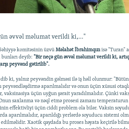
gün əvvəl məlumat verildi ki,…"
 Səhiyyə komitəsinin üzvü
Məlahət İbrahimqızı
isə "Turan" 
ı bunları deyib:
"Bir neçə gün əvvəl məlumat verildi ki, art
rşı peyvənd gətirilib".
dib ki, yalnız peyvəndin gəlməsi ilə iş həll olunmur: "Bütü
u peyvəndləşdirmə aparılmalıdır və onun üçün xüsusi otaql
r, vaksinasiya üçün uyğun şərait yaradılmalıdır. Çünki vaks
 Onun saxlanma və nəql etmə prosesi zamanı temperaturun 
inin effektivliyi üçün ciddi problem ola bilər. Vaksin soyu
rda aparılmalıdır, aparıldığı yerlərdə soyuducu sistemi olma
b edilməlidir. Xaotik qaydada bu proses həyata keçirilə bil