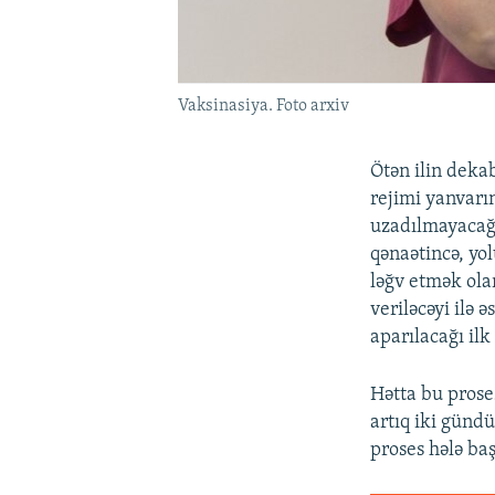
Vaksinasiya. Foto arxiv
Ötən ilin deka
rejimi yanvarın
uzadılmayacağı
qənaətincə, yo
ləğv etmək ola
veriləcəyi ilə
aparılacağı ilk
Hətta bu prose
artıq iki günd
proses hələ ba