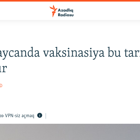
ycanda vaksinasiya bu ta
ır
 ©
VPN-siz açmaq