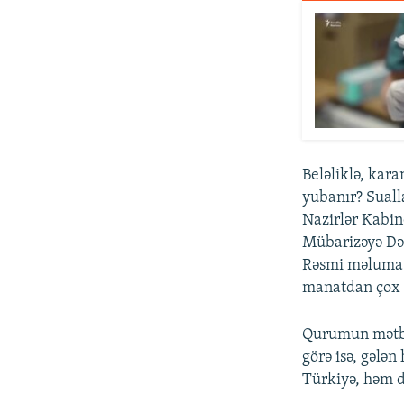
Beləliklə, kar
yubanır? Suall
Nazirlər Kabin
Mübarizəyə Dəs
Rəsmi məlumatd
manatdan çox və
Qurumun mətbu
görə isə, gələ
Türkiyə, həm d