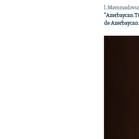
İ.Məmmədovun s
"Azərbaycan Tü
də Azərbaycan 