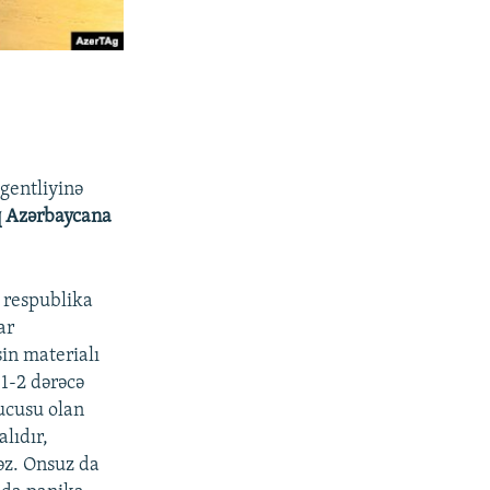
agentliyinə
ıq Azərbaycana
n respublika
ar
in materialı
1-2 dərəcə
ducusu olan
lıdır,
məz. Onsuz da