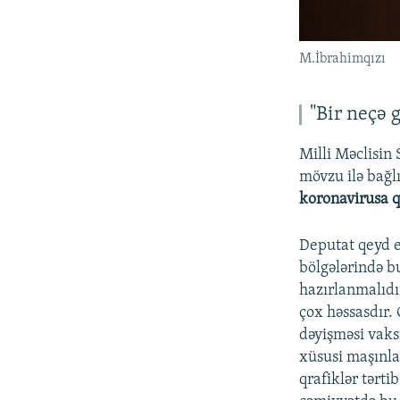
M.İbrahimqızı
"Bir neçə 
Milli Məclisin
mövzu ilə bağl
koronavirusa qa
Deputat qeyd e
bölgələrində b
hazırlanmalıdı
çox həssasdır.
dəyişməsi vaks
xüsusi maşınla
qrafiklər tərti