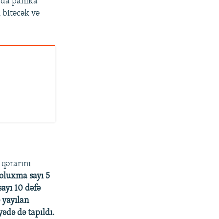
a da panika
 bitəcək və
 qərarını
yoluxma sayı 5
ayı 10 dəfə
 yayılan
ədə də tapıldı.