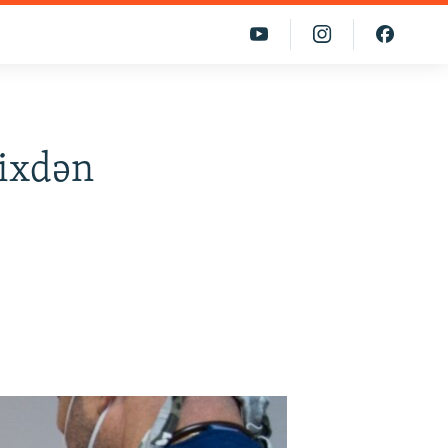
rixdən