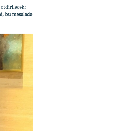
etdiriləcək:
mi, bu məsələdə