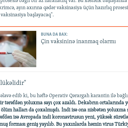
proseslə bağlı bir az narahatlıq var. Bu xəstəlik başlayand
krimcə, ayın axırına qədər vaksinasiya üçün hazırlıq prosesi
 vaksinasiya başlayacaq".
BUNA DA BAX:
Çin vaksininə inanmaq olarmı
lükəlidir"
lavə edib ki, bu həftə Operativ Qərargah karantin ilə bağlı
ir tərəfdən yoluxma sayı çox azaldı. Dekabrın ortalarında 
 ölüm halları da çoxalmışdı. İndi isə ona nisbətən yoluxma s
ərəfdən isə Avropada indi koronavirusun yeni, yüksək sürətlə
uş forması geniş yayılıb. Bu yaxınlarda həmin virus Türkiy