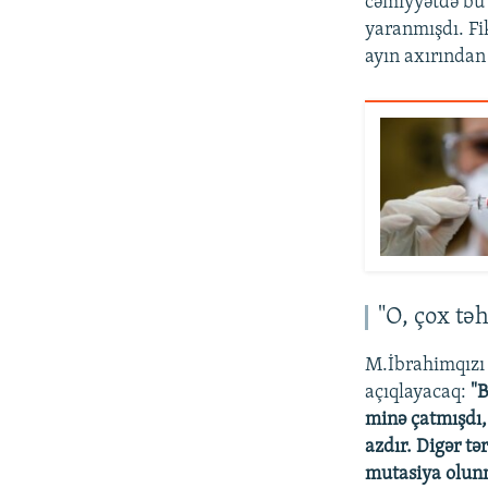
cəmiyyətdə bu 
yaranmışdı. Fi
ayın axırından
"O, çox təh
M.İbrahimqızı ə
açıqlayacaq:
"B
minə çatmışdı,
azdır. Digər t
mutasiya olunm