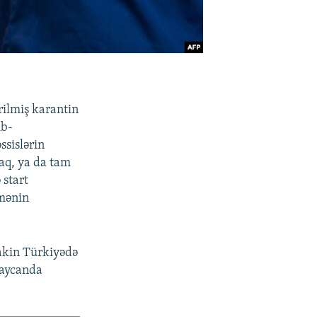
rilmiş karantin
ıb-
ssislərin
aq, ya da tam
 start
şmənin
Lakin Türkiyədə
baycanda