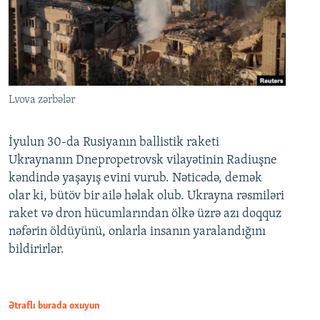
Lvova zərbələr
İyulun 30-da Rusiyanın ballistik raketi
Ukraynanın Dnepropetrovsk vilayətinin Radiuşne
kəndində yaşayış evini vurub. Nəticədə, demək
olar ki, bütöv bir ailə həlak olub. Ukrayna rəsmiləri
raket və dron hücumlarından ölkə üzrə azı doqquz
nəfərin öldüyünü, onlarla insanın yaralandığını
bildirirlər.
Ətraflı burada oxuyun