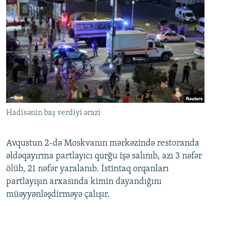
Hadisənin baş verdiyi ərazi
Avqustun 2-də Moskvanın mərkəzində restoranda
əldəqayırma partlayıcı qurğu işə salınıb, azı 3 nəfər
ölüb, 21 nəfər yaralanıb. İstintaq orqanları
partlayışın arxasında kimin dayandığını
müəyyənləşdirməyə çalışır.