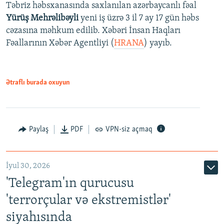
Təbriz həbsxanasında saxlanılan azərbaycanlı fəal
Yürüş Mehrəlibəyli
yeni iş üzrə 3 il 7 ay 17 gün həbs
cəzasına məhkum edilib. Xəbəri İnsan Haqları
Fəallarının Xəbər Agentliyi (
HRANA
) yayıb.
Ətraflı burada oxuyun
Paylaş
PDF
VPN-siz açmaq
İyul 30, 2026
'Telegram'ın qurucusu
'terrorçular və ekstremistlər'
siyahısında