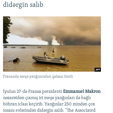
didərgin salıb
Fransada meşə yanğınından qalxan tüstü
İyulun 27-də Fransa prezidenti
Emmanuel Makron
nəzarətdən çıxmış iri meşə yanğınları ilə bağlı
böhran iclası keçirib. Yanğınlar 250 mindən çox
insanı evlərindən didərgin salıb. "The Associated