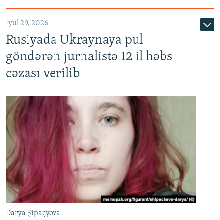
İyul 29, 2026
Rusiyada Ukraynaya pul
göndərən jurnalistə 12 il həbs
cəzası verilib
Darya Şipaçyova