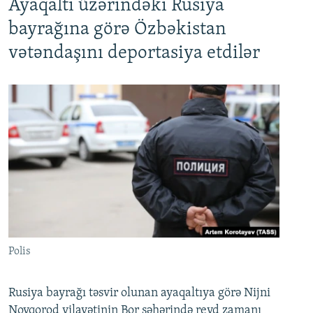
Ayaqaltı üzərindəki Rusiya
bayrağına görə Özbəkistan
vətəndaşını deportasiya etdilər
Polis
Rusiya bayrağı təsvir olunan ayaqaltıya görə Nijni
Novqorod vilayətinin Bor şəhərində reyd zamanı