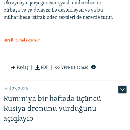
Ukraynaya qarşı genişmiqyaslı müharibəsini
birbaşa və ya dolayısı ilə dəstəkləyən və ya bu
müharibədə iştirak edən şəxsləri də nəzərdə tutur.
Ətraflı burada oxuyun
Paylaş
PDF
VPN-siz açmaq
İyul 27, 2026
Rumıniya bir həftədə üçüncü
Rusiya dronunu vurduğunu
açıqlayıb