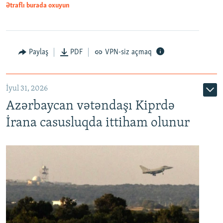
Ətraflı burada oxuyun
Paylaş
PDF
VPN-siz açmaq
İyul 31, 2026
Azərbaycan vətəndaşı Kiprdə
İrana casusluqda ittiham olunur