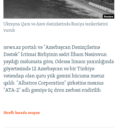
Ukrayna Qara və Azov dənizlərində Rusiya tankerlərini
vurub
news.az portalı və "Azərbaycan Dənizçilərinə
Dəstək" İctimai Birliyinin sədri İlham Nəsirovun
yaydığı məlumata görə, Odessa limanı yaxınlığında
göyərtəsində 12 Azərbaycan və bir Türkiyə
vətəndaşı olan quru yük gəmisi hücuma məruz
qalıb. "Albatros Corporation" şirkətinə məxsus
"ATA-2" adlı gəmiyə üç dron zərbəsi endirilib.
Ətraflı burada oxuyun