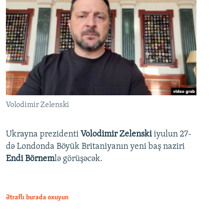
Volodimir Zelenski
Ukrayna prezidenti
Volodimir Zelenski
iyulun 27-
də Londonda Böyük Britaniyanın yeni baş naziri
Endi Börnem
lə görüşəcək.
Ətraflı burada oxuyun