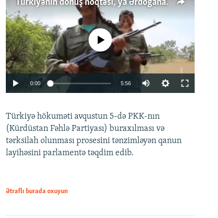
Türkiyənin dönüş nöqtəsi, ya Ərdoğana üçüncü şans: PKK ilə qəfil barışıq nə deməkdir?
No media source currently available
Auto
0:00
5:56
240p
Türkiyə hökuməti avqustun 5-də PKK-nın
360p
(Kürdüstan Fəhlə Partiyası) buraxılması və
480p
Auto
240p
360p
480p
tərksilah olunması prosesini tənzimləyən qanun
720p
layihəsini parlamentə təqdim edib.
720p
1080p
1080p
Ətraflı burada oxuyun