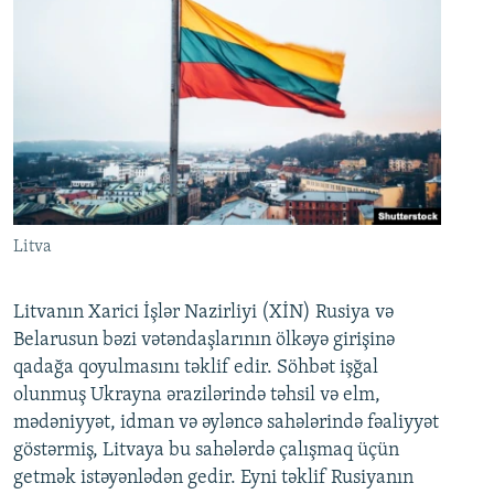
Litva
Litvanın Xarici İşlər Nazirliyi (XİN) Rusiya və
Belarusun bəzi vətəndaşlarının ölkəyə girişinə
qadağa qoyulmasını təklif edir. Söhbət işğal
olunmuş Ukrayna ərazilərində təhsil və elm,
mədəniyyət, idman və əyləncə sahələrində fəaliyyət
göstərmiş, Litvaya bu sahələrdə çalışmaq üçün
getmək istəyənlədən gedir. Eyni təklif Rusiyanın