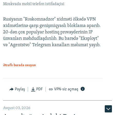
Moskvada mobil telefon istifadəçisi
Rusiyanın "Roskomnadzor" xidməti ölkədə VPN
xidmətlərinə qarşı genişmiqyaslı bloklama aparıb.
20-dən çox populyar hostinq provayderinin IP
ünvanları məhdudlaşdırılıb. Bu barədə "Eksployt"
və "Agentstvo" Telegram kanalları məlumat yayıb.
Ətraflı burada oxuyun
Paylaş
PDF
VPN-siz açmaq
Avqust 03, 2026