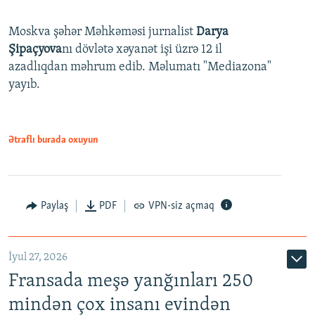
Moskva şəhər Məhkəməsi jurnalist
Darya
Şipaçyova
nı dövlətə xəyanət işi üzrə 12 il
azadlıqdan məhrum edib. Məlumatı "Mediazona"
yayıb.
Ətraflı burada oxuyun
Paylaş
PDF
VPN-siz açmaq
İyul 27, 2026
Fransada meşə yanğınları 250
mindən çox insanı evindən