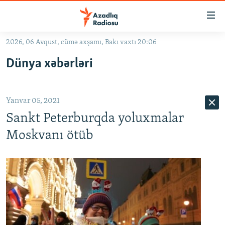
Keçid
linkləri
Əsas
2026, 06 Avqust, cümə axşamı, Bakı vaxtı 20:06
məzmuna
GÜNDƏM
Dünya xəbərləri
qayıt
#İZAHLA
Əsas
KORRUPSIOMETR
naviqasiyaya
Yanvar 05, 2021
qayıt
#ƏSLINDƏ
Axtarışa
Sankt Peterburqda yoluxmalar
FƏRQƏ BAX
keç
Moskvanı ötüb
QANUNI DOĞRU
ARAŞDIRMA
MULTIMEDIA
RADIO ARXIV
VIDEO
HAQQIMIZDA
FOTOQALEREYA
OXU ZALI