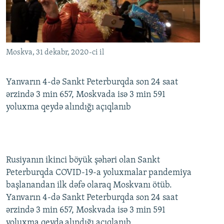
İNFOQRAFIKA
AZƏRBAYCAN ƏDƏBIYYATI KITABXANASI
MISSIYAMIZ
BIZI IZLƏ
KARIKATURA
İSLAM VƏ DEMOKRATIYA
PEŞƏ ETIKASI VƏ JURNALISTIKA STANDARTLARIMIZ
İZ - MƏDƏNIYYƏT PROQRAMI
MATERIALLARIMIZDAN ISTIFADƏ
Moskva, 31 dekabr, 2020-ci il
AZADLIQRADIOSU MOBIL TELEFONUNUZDA
RFE/RL-in bütün saytları
BIZIMLƏ ƏLAQƏ
Yanvarın 4-də Sankt Peterburqda son 24 saat
ərzində 3 min 657, Moskvada isə 3 min 591
XƏBƏR BÜLLETENLƏRIMIZ
yoluxma qeydə alındığı açıqlanıb
Rusiyanın ikinci böyük şəhəri olan Sankt
Peterburqda COVID-19-a yoluxmalar pandemiya
başlanandan ilk dəfə olaraq Moskvanı ötüb.
Yanvarın 4-də Sankt Peterburqda son 24 saat
ərzində 3 min 657, Moskvada isə 3 min 591
yoluxma qeydə alındığı açıqlanıb.