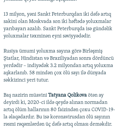
13 milyon, yəni Sankt Peterburqdan iki dəfə artıq
sakini olan Moskvada son iki həftədə yoluxmalar
yarıbayarı azalıb. Sankt Peterburqda isə gündəlik
yoluxmalar təxminən eyni səviyyədədir.
Rusiya ümumi yoluxma sayına görə Birləşmiş
Ştatlar, Hindistan və Braziliyadan sonra dördüncü
yerdədir – indiyədək 3.2 milyondan artıq yoluxma
aşkarlanıb. 58 mindən çox ölü sayı ilə dünyada
səkkizinci yeri tutur.
Baş nazirin müavini
Tatyana Qolikova
ötən ay
deyirdi ki, 2020-ci ildə qeydə alınan normadan
artıq ölüm hallarının 80 faizindən çoxu COVID-19-
la əlaqədardır. Bu isə koronavirusdan ölü sayının
rəsmi rəqəmlərdən üç dəfə artıq olması deməkdir.