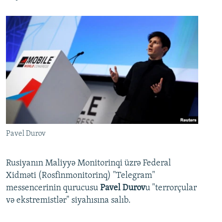
Pavel Durov
Rusiyanın Maliyyə Monitorinqi üzrə Federal
Xidməti (Rosfinmonitorinq) "Telegram"
messencerinin qurucusu
Pavel Durov
u "terrorçular
və ekstremistlər" siyahısına salıb.