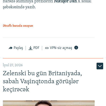
barədə Rumıniya prezidenti
Nikuşor Dan
X sosial
şəbəkəsində yazıb.
Ətraflı burada oxuyun
Paylaş
PDF
VPN-siz açmaq
İyul 27, 2026
Zelenski bu gün Britaniyada,
sabah Vaşinqtonda görüşlər
keçirəcək