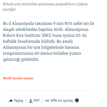
Kölndə yay istisindən qorunmaq məqsədilə su çiləyən
şlanqlar
Bu il Almaniyada təxminən 9 min 800 nəfər isti ilə
əlaqəli səbəblərdən həyatını itirib. Almaniyanın
Robert Kox İnstitutu (RKI) bunu iyulun 30-da
həftəlik hesabatında bildirib. Bu arada
Almaniyanın bir sıra bölgələrində havanın
temperaturunun 40 dərəcə Selsidən yuxarı
qalxacağı gözlənilir.
Ətraflı burada oxuyun
Paylaş
PDF
VPN-siz açmaq