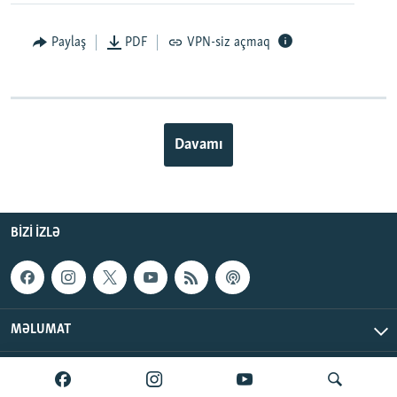
Paylaş
PDF
VPN-siz açmaq
Davamı
BIZI IZLƏ
MƏLUMAT
AzadlıqRadiosu © 2026 Inc. | Bütün hüquqlar qorunur