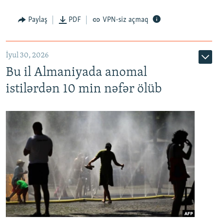
Paylaş
PDF
VPN-siz açmaq
İyul 30, 2026
Bu il Almaniyada anomal
istilərdən 10 min nəfər ölüb