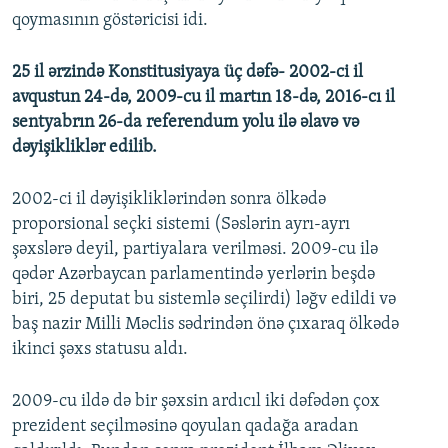
qoymasının göstəricisi idi.
25 il ərzində Konstitusiyaya üç dəfə- 2002-ci il
avqustun 24-də, 2009-cu il martın 18-də, 2016-cı il
sentyabrın 26-da referendum yolu ilə əlavə və
dəyişikliklər edilib.
2002-ci il dəyişikliklərindən sonra ölkədə
proporsional seçki sistemi (Səslərin ayrı-ayrı
şəxslərə deyil, partiyalara verilməsi. 2009-cu ilə
qədər Azərbaycan parlamentində yerlərin beşdə
biri, 25 deputat bu sistemlə seçilirdi) ləğv edildi və
baş nazir Milli Məclis sədrindən önə çıxaraq ölkədə
ikinci şəxs statusu aldı.
2009-cu ildə də bir şəxsin ardıcıl iki dəfədən çox
prezident seçilməsinə qoyulan qadağa aradan