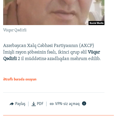
Vüqar Qədirli
Azərbaycan Xalq Cəbhəsi Partiyasının (AXCP)
İmişli rayon şöbəsinin fəalı, ikinci qrup əlil
Vüqar
Qədirli
2 il müddətinə azadlıqdan məhrum edilib.
Ətraflı burada oxuyun
Paylaş
PDF
VPN-siz açmaq