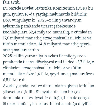
faiz artıb.
720p
Bu barədə Dövlət Statistika Komitəsinin (DSK) bu
720p
1080p
gün, iyulun 16-da yaydığı məlumatda bildirilir.
1080p
DSK vurğulayır ki, 2026-cı ilin yanvar-iyun
aylarında pərakəndə ticarət şəbəkəsində
istehlakçılara 32,4 milyard manatlıq, o cümlədən
17,6 milyard manatlıq ərzaq məhsulları, içkilər və
tütün məmulatları, 14,8 milyard manatlıq qeyri-
ərzaq malları satılıb.
2025-ci ilin yanvar-iyun ayları ilə müqayisədə
pərakəndə ticarət dövriyyəsi real ifadədə 3,7 faiz, o
cümlədən ərzaq məhsulları, içkilər və tütün
məmulatları üzrə 1,4 faiz, qeyri-ərzaq malları üzrə
6,5 faiz artıb.
Azərbaycanda tez-tez dərmanların qiymətlərindən
şikayətlər eşidilir. Şikayətlərdə həm bir çox
dərmanların keyfiyyətsiz olduğu, həm də qonşu
ölkələrlə müqayisədə kəskin baha olduğu deyilir.