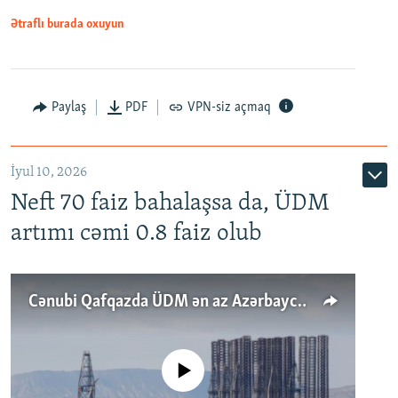
Ətraflı burada oxuyun
Paylaş
PDF
VPN-siz açmaq
İyul 10, 2026
Neft 70 faiz bahalaşsa da, ÜDM
artımı cəmi 0.8 faiz olub
Cənubi Qafqazda ÜDM ən az Azərbaycanda artır: Qonşuları niyə Bakını qabaqlaya bilir?
No media source currently available