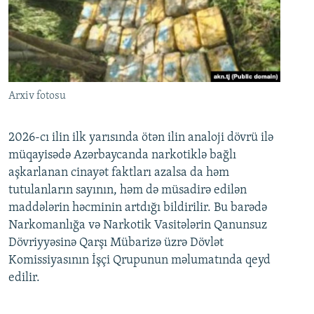
Arxiv fotosu
2026-cı ilin ilk yarısında ötən ilin analoji dövrü ilə
müqayisədə Azərbaycanda narkotiklə bağlı
aşkarlanan cinayət faktları azalsa da həm
tutulanların sayının, həm də müsadirə edilən
maddələrin həcminin artdığı bildirilir. Bu barədə
Narkomanlığa və Narkotik Vasitələrin Qanunsuz
Dövriyyəsinə Qarşı Mübarizə üzrə Dövlət
Komissiyasının İşçi Qrupunun məlumatında qeyd
edilir.