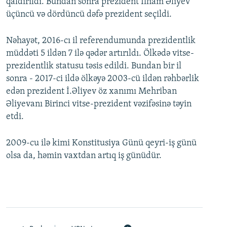
qaldırıldı. Bundan sonra prezident İlham Əliyev
üçüncü və dördüncü dəfə prezident seçildi.
Nəhayət, 2016-cı il referendumunda prezidentlik
müddəti 5 ildən 7 ilə qədər artırıldı. Ölkədə vitse-
prezidentlik statusu təsis edildi. Bundan bir il
sonra - 2017-ci ildə ölkəyə 2003-cü ildən rəhbərlik
edən prezident İ.Əliyev öz xanımı Mehriban
Əliyevanı Birinci vitse-prezident vəzifəsinə təyin
etdi.
2009-cu ilə kimi Konstitusiya Günü qeyri-iş günü
olsa da, həmin vaxtdan artıq iş günüdür.