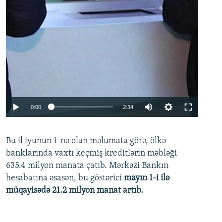
Auto
0:00
2:34
240p
Bu il iyunun 1-nə olan məlumata görə, ölkə
360p
banklarında vaxtı keçmiş kreditlərin məbləği
480p
635.4 milyon manata çatıb. Mərkəzi Bankın
720p
hesabatına əsasən, bu göstərici
mayın 1-i ilə
müqayisədə 21.2 milyon manat artıb.
1080p