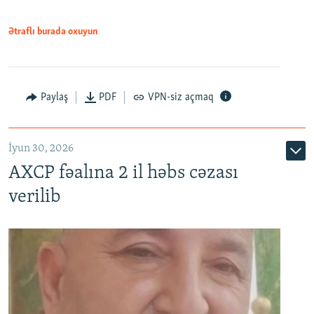
Ətraflı burada oxuyun
Paylaş
PDF
VPN-siz açmaq
İyun 30, 2026
AXCP fəalına 2 il həbs cəzası
verilib