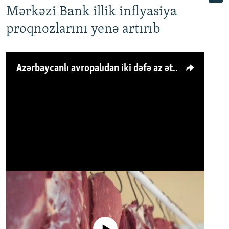
Mərkəzi Bank illik inflyasiya
proqnozlarını yenə artırıb
Azərbaycanlı avropalıdan iki dəfə az ət yeyir, amma... 'Qiymət artımı qaçılmazdır'