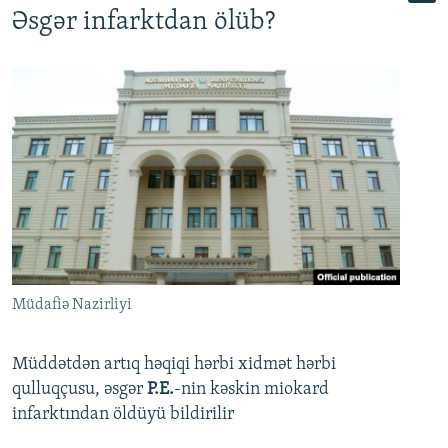
Əsgər infarktdan ölüb?
Müdafiə Nazirliyi
Müddətdən artıq həqiqi hərbi xidmət hərbi
qulluqçusu, əsgər
P.E.
-nin kəskin miokard
infarktından öldüyü bildirilir