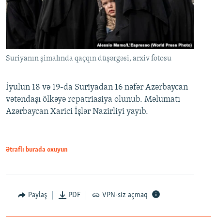
Suriyanın şimalında qaçqın düşərgəsi, arxiv fotosu
İyulun 18 və 19-da Suriyadan 16 nəfər Azərbaycan
vətəndaşı ölkəyə repatriasiya olunub. Məlumatı
Azərbaycan Xarici İşlər Nazirliyi yayıb.
Ətraflı burada oxuyun
Paylaş
PDF
VPN-siz açmaq