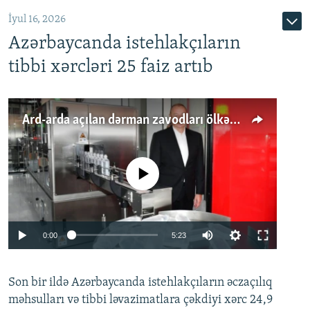
İyul 16, 2026
Azərbaycanda istehlakçıların
tibbi xərcləri 25 faiz artıb
Ard-arda açılan dərman zavodları ölkənin tələbatını ödəyirmi?
No media source currently available
Auto
0:00
5:23
240p
Son bir ildə Azərbaycanda istehlakçıların
360p
əczaçılıq
məhsulları və tibbi ləvazimatlara çəkdiyi xərc 24,9
480p
Auto
240p
360p
480p