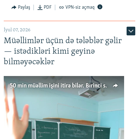
Paylaş
PDF
VPN-siz açmaq
İyul 07, 2026
Müəllimlər üçün də tələblər gəlir
— istədikləri kimi geyinə
bilməyəcəklər
50 min müəllim işini itirə bilər. Birinci sinfə gedənlər azalır