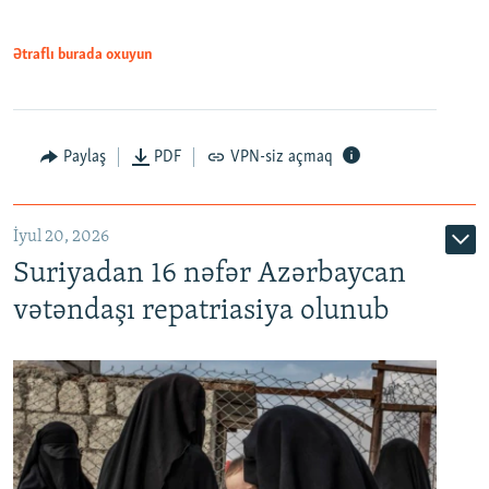
720p
1080p
Ətraflı burada oxuyun
Paylaş
PDF
VPN-siz açmaq
İyul 20, 2026
Auto
240p
360p
480p
Suriyadan 16 nəfər Azərbaycan
720p
1080p
vətəndaşı repatriasiya olunub