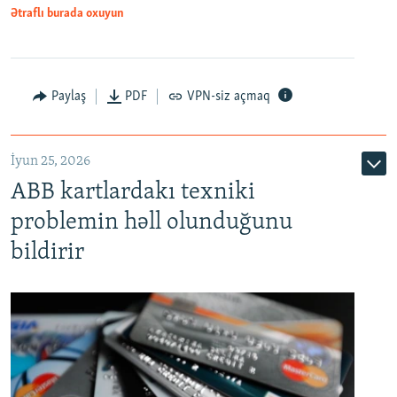
Ətraflı burada oxuyun
Auto
240p
360p
480p
Paylaş
PDF
VPN-siz açmaq
720p
1080p
İyun 25, 2026
ABB kartlardakı texniki
problemin həll olunduğunu
bildirir