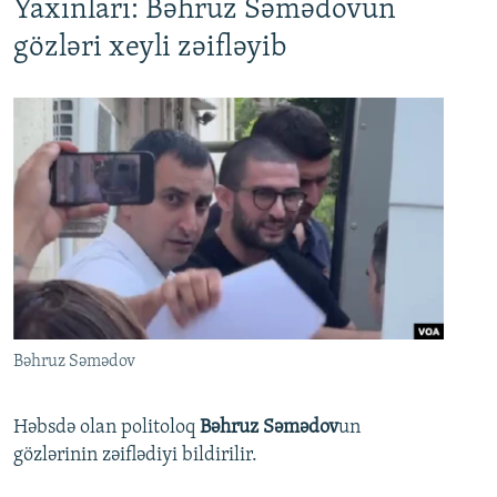
Yaxınları: Bəhruz Səmədovun
gözləri xeyli zəifləyib
Bəhruz Səmədov
Həbsdə olan politoloq
Bəhruz Səmədov
un
gözlərinin zəiflədiyi bildirilir.