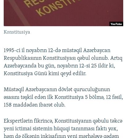
İNFOQRAFIKA
AZƏRBAYCAN ƏDƏBIYYATI KITABXANASI
MISSIYAMIZ
BIZI IZLƏ
KARIKATURA
İSLAM VƏ DEMOKRATIYA
PEŞƏ ETIKASI VƏ JURNALISTIKA STANDARTLARIMIZ
İZ - MƏDƏNIYYƏT PROQRAMI
MATERIALLARIMIZDAN ISTIFADƏ
Konstitusiya
AZADLIQRADIOSU MOBIL TELEFONUNUZDA
RFE/RL-in bütün saytları
BIZIMLƏ ƏLAQƏ
1995-ci il noyabrın 12-də müstəqil Azərbaycan
Respublikasının Konstitusiyası qəbul olunub. Artıq
XƏBƏR BÜLLETENLƏRIMIZ
Azərbaycanda bu gün, noyabrın 12-si 25 ildir ki,
Konstitusiya Günü kimi qeyd edilir.
Müstəqil Azərbaycanın dövlət quruculuğunun
əsasını təşkil edən ilk Konstitusiya 5 bölmə, 12 fəsil,
158 maddədən ibarət olub.
Ekspertlərin fikrincə, Konstitusiyanın qəbulu təkcə
yeni ictimai sistemin hüquqi tanınması faktı yox,
həm də ölkənin inkişafının yeni mərhələyə qədəm