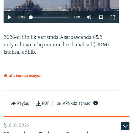
Auto
0:00
4:00
240p
2026-cı ilin ilk yarısında Azərbaycanda 65.2
360p
milyard manatlıq ümumi daxili məhsul (ÜDM)
480p
Auto
240p
360p
480p
istehsal edilib.
720p
720p
1080p
1080p
Ətraflı burada oxuyun
Paylaş
PDF
VPN-siz açmaq
İyul 10, 2026