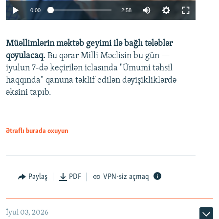
Auto
0:00
2:58
240p
Müəllimlərin məktəb geyimi ilə bağlı tələblər
360p
qoyulacaq.
Bu qərar Milli Məclisin bu gün —
480p
iyulun 7-də keçirilən iclasında "Ümumi təhsil
720p
haqqında" qanuna təklif edilən dəyişikliklərdə
əksini tapıb.
1080p
Ətraflı burada oxuyun
Auto
240p
360p
480p
Paylaş
PDF
VPN-siz açmaq
720p
1080p
İyul 03, 2026