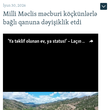
İyun 30, 2026
Milli Məclis məcburi köçkünlərlə
bağlı qanuna dəyişiklik etdi
'Ya təklif olunan ev, ya status!' – Laçın köçkünü: 'Laçından başqa heç hara!'