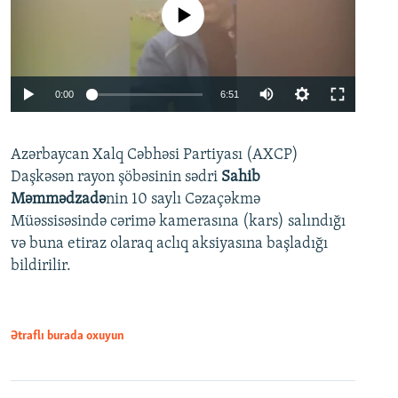
No media source currently available
Auto
0:00
6:51
240p
Azərbaycan Xalq Cəbhəsi Partiyası (AXCP)
360p
Daşkəsən rayon şöbəsinin sədri
Sahib
480p
Auto
240p
360p
480p
Məmmədzadə
nin 10 saylı Cəzaçəkmə
720p
Müəssisəsində cərimə kamerasına (kars) salındığı
720p
1080p
və buna etiraz olaraq aclıq aksiyasına başladığı
1080p
bildirilir.
Ətraflı burada oxuyun