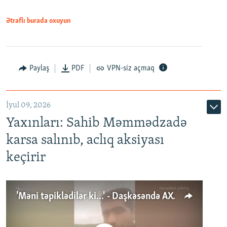
Ətraflı burada oxuyun
Paylaş
PDF
VPN-siz açmaq
İyul 09, 2026
Yaxınları: Sahib Məmmədzadə
karsa salınıb, aclıq aksiyası
keçirir
'Məni təpiklədilər ki...' - Daşkəsəndə AXCP fəalının yaxınları onun həbsinə etiraz edirlər