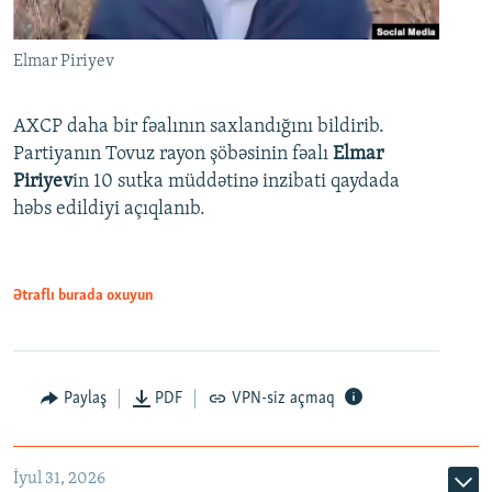
Elmar Piriyev
AXCP daha bir fəalının saxlandığını bildirib.
Partiyanın Tovuz rayon şöbəsinin fəalı
Elmar
Piriyev
in 10 sutka müddətinə inzibati qaydada
həbs edildiyi açıqlanıb.
Ətraflı burada oxuyun
Paylaş
PDF
VPN-siz açmaq
İyul 31, 2026