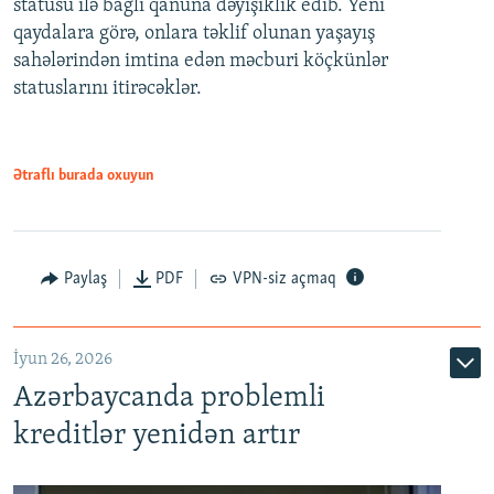
statusu ilə bağlı qanuna dəyişiklik edib. Yeni
480p
qaydalara görə, onlara təklif olunan yaşayış
720p
sahələrindən imtina edən məcburi köçkünlər
statuslarını itirəcəklər.
1080p
Ətraflı burada oxuyun
Auto
240p
360p
480p
Paylaş
PDF
VPN-siz açmaq
720p
1080p
İyun 26, 2026
Azərbaycanda problemli
kreditlər yenidən artır