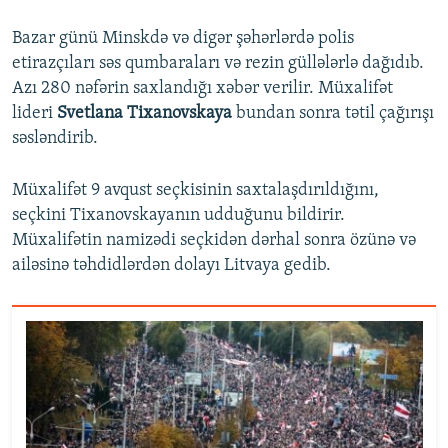
Bazar günü Minskdə və digər şəhərlərdə polis
etirazçıları səs qumbaraları və rezin güllələrlə dağıdıb.
Azı 280 nəfərin saxlandığı xəbər verilir. Müxalifət
lideri
Svetlana Tixanovskaya
bundan sonra tətil çağırışı
səsləndirib.
Müxalifət 9 avqust seçkisinin saxtalaşdırıldığını,
seçkini Tixanovskayanın udduğunu bildirir.
Müxalifətin namizədi seçkidən dərhal sonra özünə və
ailəsinə təhdidlərdən dolayı Litvaya gedib.