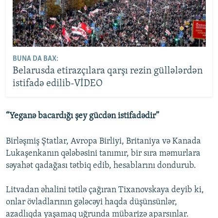
BUNA DA BAX:
Belarusda etirazçılara qarşı rezin güllələrdən
istifadə edilib-VİDEO
“Yeganə bacardığı şey gücdən istifadədir”
Birləşmiş Ştatlar, Avropa Birliyi, Britaniya və Kanada
Lukaşenkanın qələbəsini tanımır, bir sıra məmurlara
səyahət qadağası tətbiq edib, hesablarını dondurub.
Litvadan əhalini tətilə çağıran Tixanovskaya deyib ki,
onlar övladlarının gələcəyi haqda düşünsünlər,
azadlıqda yaşamaq uğrunda mübarizə aparsınlar.