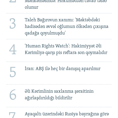
Məhkəməsində: Hökumətdən cavab tələb
olunur
3
Taleh Bağırovun xanımı: 'Məktəbdəki
hadisədən əvvəl oğlumun ölkədən çıxışına
qadağa qoyulmuşdu'
4
'Human Rights Watch': Hakimiyyət Əli
Kərimliyə qarşı pis rəftara son qoymalıdır
5
İran: ABŞ ilə heç bir danışıq aparılmır
6
Əli Kərimlinin saxlanma şəraitinin
ağırlaşdırıldığı bildirilir
Ayaqaltı üzərindəki Rusiya bayrağına görə