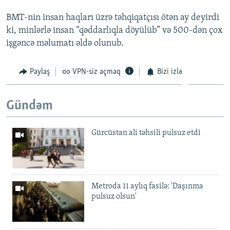
BMT-nin insan haqları üzrə təhqiqatçısı ötən ay deyirdi
ki, minlərlə insan “qəddarlıqla döyülüb” və 500-dən çox
işgəncə məlumatı əldə olunub.
Paylaş
VPN-siz açmaq
Bizi izlə
Gündəm
Gürcüstan ali təhsili pulsuz etdi
Metroda 11 aylıq fasilə: 'Daşınma
pulsuz olsun'