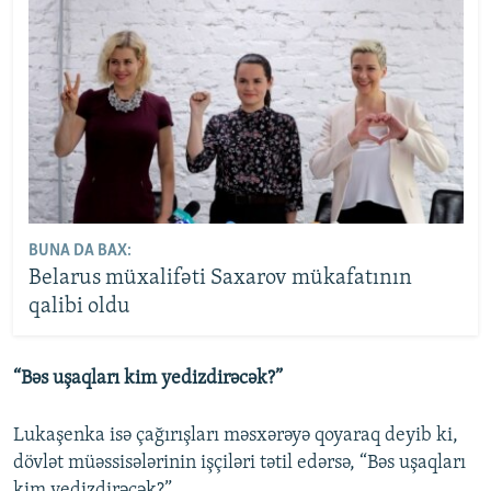
BUNA DA BAX:
Belarus müxalifəti Saxarov mükafatının
qalibi oldu
“Bəs uşaqları kim yedizdirəcək?”
Lukaşenka isə çağırışları məsxərəyə qoyaraq deyib ki,
dövlət müəssisələrinin işçiləri tətil edərsə, “Bəs uşaqları
kim yedizdirəcək?”