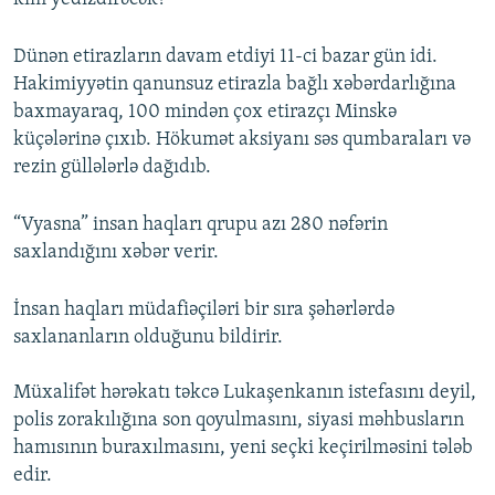
Dünən etirazların davam etdiyi 11-ci bazar gün idi.
Hakimiyyətin qanunsuz etirazla bağlı xəbərdarlığına
baxmayaraq, 100 mindən çox etirazçı Minskə
küçələrinə çıxıb. Hökumət aksiyanı səs qumbaraları və
rezin güllələrlə dağıdıb.
“Vyasna” insan haqları qrupu azı 280 nəfərin
saxlandığını xəbər verir.
İnsan haqları müdafiəçiləri bir sıra şəhərlərdə
saxlananların olduğunu bildirir.
Müxalifət hərəkatı təkcə Lukaşenkanın istefasını deyil,
polis zorakılığına son qoyulmasını, siyasi məhbusların
hamısının buraxılmasını, yeni seçki keçirilməsini tələb
edir.