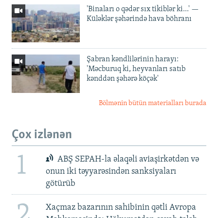
'Binaları o qədər sıx tikiblər ki...' —
Küləklər şəhərində hava böhranı
Şabran kəndlilərinin harayı:
'Məcburuq ki, heyvanları satıb
kənddən şəhərə köçək'
Bölmənin bütün materialları burada
Çox izlənən
1
ABŞ SEPAH-la əlaqəli aviaşirkətdən və
onun iki təyyarəsindən sanksiyaları
götürüb
2
Xaçmaz bazarının sahibinin qətli Avropa