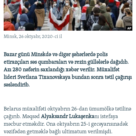
İNFOQRAFIKA
AZƏRBAYCAN ƏDƏBIYYATI KITABXANASI
MISSIYAMIZ
BIZI IZLƏ
KARIKATURA
İSLAM VƏ DEMOKRATIYA
PEŞƏ ETIKASI VƏ JURNALISTIKA STANDARTLARIMIZ
İZ - MƏDƏNIYYƏT PROQRAMI
MATERIALLARIMIZDAN ISTIFADƏ
Minsk, 26 oktyabr, 2020-ci il
AZADLIQRADIOSU MOBIL TELEFONUNUZDA
RFE/RL-in bütün saytları
BIZIMLƏ ƏLAQƏ
Bazar günü Minskdə və digər şəhərlərdə polis
XƏBƏR BÜLLETENLƏRIMIZ
etirazçıları səs qumbaraları və rezin güllələrlə dağıdıb.
Azı 280 nəfərin saxlandığı xəbər verilir. Müxalifət
lideri Svetlana Tixanovskaya bundan sonra tətil çağırışı
səsləndirib.
Belarus müxalifəti oktyabrın 26-dan ümumölkə tətilinə
çağırıb. Məqsəd
Alyaksandr Lukaşenka
nı istefaya
məcbur etməkdir. Ona oktyabrın 25-i gecəyarısınadək
vəzifədən getməklə bağlı ultimatum verilmişdi.