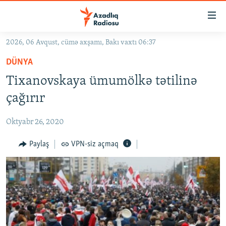
Keçid
linkləri
Əsas
2026, 06 Avqust, cümə axşamı, Bakı vaxtı 06:37
məzmuna
GÜNDƏM
DÜNYA
qayıt
#İZAHLA
Əsas
Tixanovskaya ümumölkə tətilinə
KORRUPSIOMETR
naviqasiyaya
çağırır
qayıt
#ƏSLINDƏ
Axtarışa
Oktyabr 26, 2020
FƏRQƏ BAX
keç
QANUNI DOĞRU
Paylaş
VPN-siz açmaq
ARAŞDIRMA
MULTIMEDIA
RADIO ARXIV
VIDEO
HAQQIMIZDA
FOTOQALEREYA
OXU ZALI