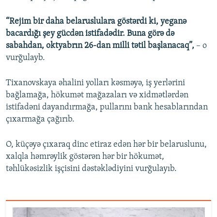
“Rejim bir daha belaruslulara göstərdi ki, yeganə
bacardığı şey gücdən istifadədir. Buna görə də
sabahdan, oktyabrın 26-dan milli tətil başlanacaq”,
– o
vurğulayb.
Tixanovskaya əhalini yolları kəsməyə, iş yerlərini
bağlamağa, hökumət mağazaları və xidmətlərdən
istifadəni dayandırmağa, pullarını bank hesablarından
çıxarmağa çağırıb.
O, küçəyə çıxaraq dinc etiraz edən hər bir belaruslunu,
xalqla həmrəylik göstərən hər bir hökumət,
təhlükəsizlik işçisini dəstəklədiyini vurğulayıb.