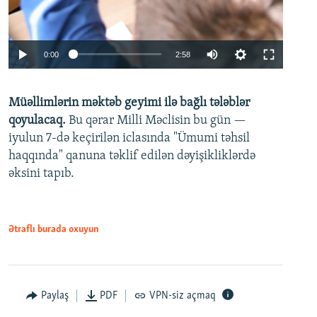
Auto
0:00
2:58
240p
Müəllimlərin məktəb geyimi ilə bağlı tələblər
360p
qoyulacaq.
Bu qərar Milli Məclisin bu gün —
480p
iyulun 7-də keçirilən iclasında "Ümumi təhsil
720p
haqqında" qanuna təklif edilən dəyişikliklərdə
əksini tapıb.
1080p
Ətraflı burada oxuyun
Auto
240p
360p
480p
Paylaş
PDF
VPN-siz açmaq