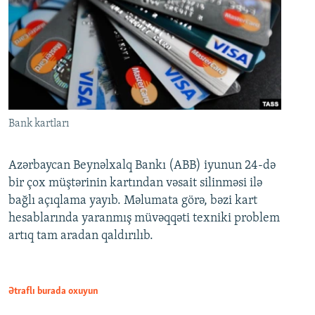
Bank kartları
Azərbaycan Beynəlxalq Bankı (ABB) iyunun 24-də
bir çox müştərinin kartından vəsait silinməsi ilə
bağlı açıqlama yayıb. Məlumata görə, bəzi kart
hesablarında yaranmış müvəqqəti texniki problem
artıq tam aradan qaldırılıb.
Ətraflı burada oxuyun