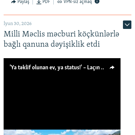
Paylaş
PDF
VPN-siz açmaq
İyun 30, 2026
Milli Məclis məcburi köçkünlərlə
bağlı qanuna dəyişiklik etdi
'Ya təklif olunan ev, ya status!' – Laçın köçkünü: 'Laçından başqa heç hara!'