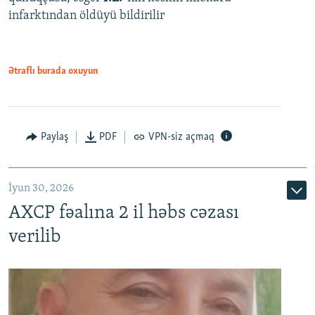
infarktından öldüyü bildirilir
Ətraflı burada oxuyun
Paylaş
PDF
VPN-siz açmaq
İyun 30, 2026
AXCP fəalına 2 il həbs cəzası
verilib