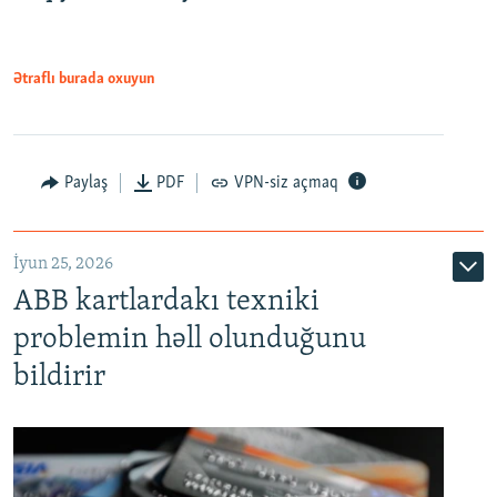
Ətraflı burada oxuyun
Auto
240p
360p
480p
Paylaş
PDF
VPN-siz açmaq
720p
1080p
İyun 25, 2026
ABB kartlardakı texniki
problemin həll olunduğunu
bildirir