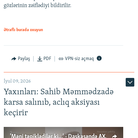
gözlərinin zəiflədiyi bildirilir.
Ətraflı burada oxuyun
Paylaş
PDF
VPN-siz açmaq
İyul 09, 2026
Yaxınları: Sahib Məmmədzadə
karsa salınıb, aclıq aksiyası
keçirir
'Məni təpiklədilər ki...' - Daşkəsəndə AXCP fəalının yaxınları onun həbsinə etiraz edirlər