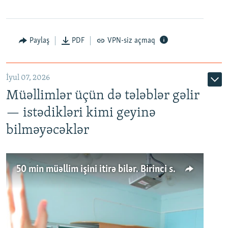
Paylaş
PDF
VPN-siz açmaq
İyul 07, 2026
Müəllimlər üçün də tələblər gəlir
— istədikləri kimi geyinə
bilməyəcəklər
50 min müəllim işini itirə bilər. Birinci sinfə gedənlər azalır