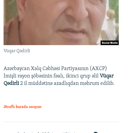
Vüqar Qədirli
Azərbaycan Xalq Cəbhəsi Partiyasının (AXCP)
İmişli rayon şöbəsinin fəalı, ikinci qrup əlil
Vüqar
Qədirli
2 il müddətinə azadlıqdan məhrum edilib.
Ətraflı burada oxuyun