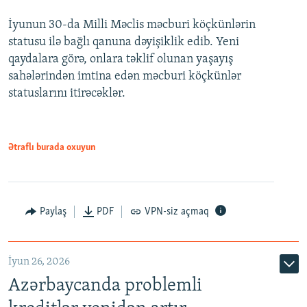
İyunun 30-da Milli Məclis məcburi köçkünlərin
360p
statusu ilə bağlı qanuna dəyişiklik edib. Yeni
480p
qaydalara görə, onlara təklif olunan yaşayış
720p
sahələrindən imtina edən məcburi köçkünlər
statuslarını itirəcəklər.
1080p
Ətraflı burada oxuyun
Auto
240p
360p
480p
Paylaş
PDF
VPN-siz açmaq
720p
1080p
İyun 26, 2026
Azərbaycanda problemli