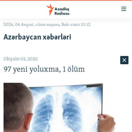
Keçid
linkləri
Əsas
2026, 06 Avqust, cümə axşamı, Bakı vaxtı 10:12
məzmuna
GÜNDƏM
Azərbaycan xəbərləri
qayıt
#İZAHLA
Əsas
KORRUPSIOMETR
naviqasiyaya
Oktyabr 05, 2020
qayıt
#ƏSLINDƏ
Axtarışa
97 yeni yoluxma, 1 ölüm
FƏRQƏ BAX
keç
QANUNI DOĞRU
ARAŞDIRMA
MULTIMEDIA
RADIO ARXIV
VIDEO
HAQQIMIZDA
FOTOQALEREYA
OXU ZALI