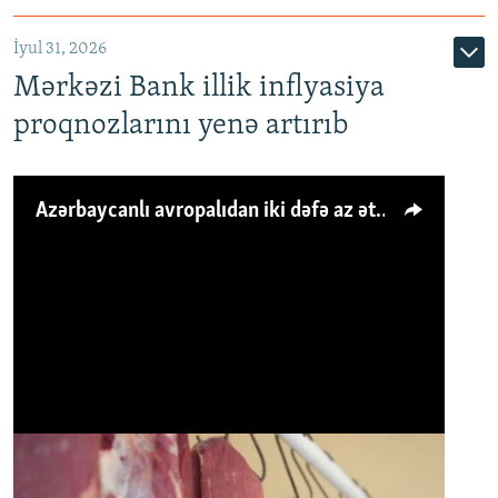
İyul 31, 2026
Mərkəzi Bank illik inflyasiya
proqnozlarını yenə artırıb
Azərbaycanlı avropalıdan iki dəfə az ət yeyir, amma... 'Qiymət artımı qaçılmazdır'