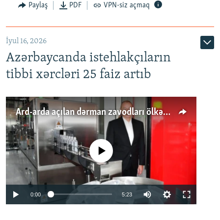
Paylaş
PDF
VPN-siz açmaq
İyul 16, 2026
Azərbaycanda istehlakçıların
tibbi xərcləri 25 faiz artıb
Ard-arda açılan dərman zavodları ölkənin tələbatını ödəyirmi?
No media source currently available
Auto
0:00
5:23
240p