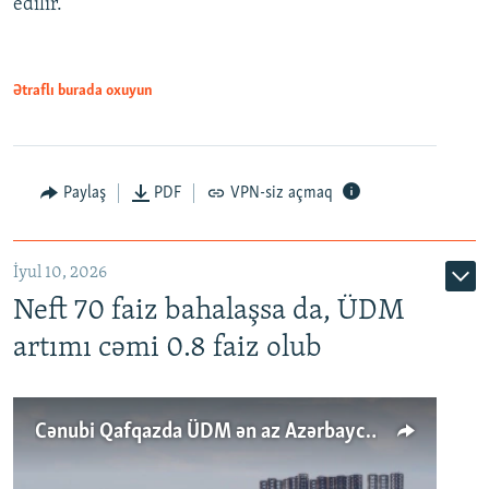
edilir.
Ətraflı burada oxuyun
Paylaş
PDF
VPN-siz açmaq
İyul 10, 2026
Neft 70 faiz bahalaşsa da, ÜDM
artımı cəmi 0.8 faiz olub
Cənubi Qafqazda ÜDM ən az Azərbaycanda artır: Qonşuları niyə Bakını qabaqlaya bilir?