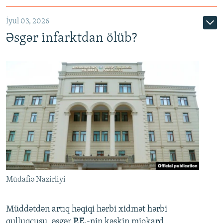
720p
1080p
İyul 03, 2026
Əsgər infarktdan ölüb?
Müdafiə Nazirliyi
Müddətdən artıq həqiqi hərbi xidmət hərbi
qulluqçusu, əsgər
P.E.
-nin kəskin miokard