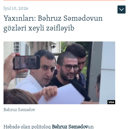
İyul 10, 2026
Yaxınları: Bəhruz Səmədovun
gözləri xeyli zəifləyib
Bəhruz Səmədov
Həbsdə olan politoloq
Bəhruz Səmədov
un