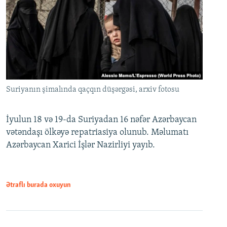
Suriyanın şimalında qaçqın düşərgəsi, arxiv fotosu
İyulun 18 və 19-da Suriyadan 16 nəfər Azərbaycan
vətəndaşı ölkəyə repatriasiya olunub. Məlumatı
Azərbaycan Xarici İşlər Nazirliyi yayıb.
Ətraflı burada oxuyun