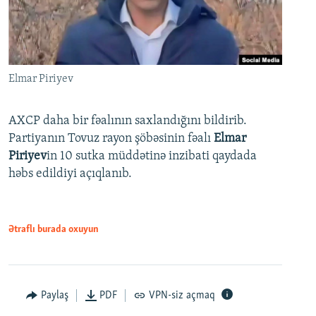
Elmar Piriyev
AXCP daha bir fəalının saxlandığını bildirib.
Partiyanın Tovuz rayon şöbəsinin fəalı
Elmar
Piriyev
in 10 sutka müddətinə inzibati qaydada
həbs edildiyi açıqlanıb.
Ətraflı burada oxuyun
Paylaş
PDF
VPN-siz açmaq