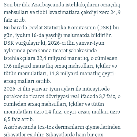
Son bir ildə Azərbaycanda istehlakçıların
360p
əczaçılıq
məhsulları və tibbi ləvazimatlara çəkdiyi xərc 24,9
480p
Auto
240p
360p
480p
faiz artıb.
720p
Bu barədə Dövlət Statistika Komitəsinin (DSK) bu
720p
1080p
gün, iyulun 16-da yaydığı məlumatda bildirilir.
1080p
DSK vurğulayır ki, 2026-cı ilin yanvar-iyun
aylarında pərakəndə ticarət şəbəkəsində
istehlakçılara 32,4 milyard manatlıq, o cümlədən
17,6 milyard manatlıq ərzaq məhsulları, içkilər və
tütün məmulatları, 14,8 milyard manatlıq qeyri-
ərzaq malları satılıb.
2025-ci ilin yanvar-iyun ayları ilə müqayisədə
pərakəndə ticarət dövriyyəsi real ifadədə 3,7 faiz, o
cümlədən ərzaq məhsulları, içkilər və tütün
məmulatları üzrə 1,4 faiz, qeyri-ərzaq malları üzrə
6,5 faiz artıb.
Azərbaycanda tez-tez dərmanların qiymətlərindən
şikayətlər eşidilir. Şikayətlərdə həm bir çox