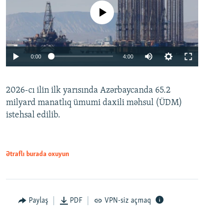
No media source currently available
Auto
0:00
4:00
240p
2026-cı ilin ilk yarısında Azərbaycanda 65.2
360p
milyard manatlıq ümumi daxili məhsul (ÜDM)
480p
Auto
240p
360p
480p
istehsal edilib.
720p
720p
1080p
1080p
Ətraflı burada oxuyun
Paylaş
PDF
VPN-siz açmaq