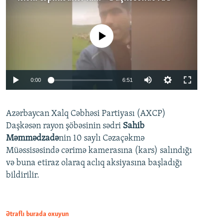
No media source currently available
Auto
0:00
6:51
240p
Azərbaycan Xalq Cəbhəsi Partiyası (AXCP)
360p
Daşkəsən rayon şöbəsinin sədri
Sahib
480p
Auto
240p
360p
480p
Məmmədzadə
nin 10 saylı Cəzaçəkmə
720p
Müəssisəsində cərimə kamerasına (kars) salındığı
720p
1080p
və buna etiraz olaraq aclıq aksiyasına başladığı
1080p
bildirilir.
Ətraflı burada oxuyun