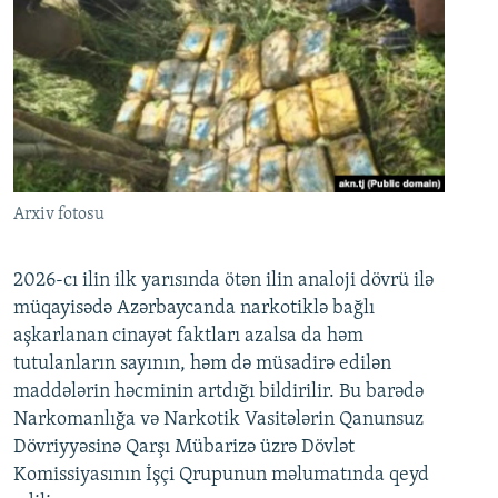
Arxiv fotosu
2026-cı ilin ilk yarısında ötən ilin analoji dövrü ilə
müqayisədə Azərbaycanda narkotiklə bağlı
aşkarlanan cinayət faktları azalsa da həm
tutulanların sayının, həm də müsadirə edilən
maddələrin həcminin artdığı bildirilir. Bu barədə
Narkomanlığa və Narkotik Vasitələrin Qanunsuz
Dövriyyəsinə Qarşı Mübarizə üzrə Dövlət
Komissiyasının İşçi Qrupunun məlumatında qeyd