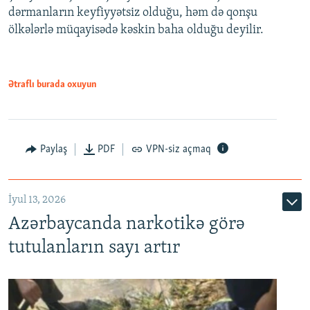
dərmanların keyfiyyətsiz olduğu, həm də qonşu
ölkələrlə müqayisədə kəskin baha olduğu deyilir.
Ətraflı burada oxuyun
Paylaş
PDF
VPN-siz açmaq
İyul 13, 2026
Azərbaycanda narkotikə görə
tutulanların sayı artır