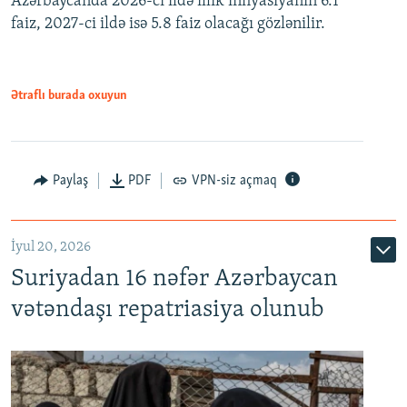
Azərbaycanda 2026-cı ildə illik inflyasiyanın 6.1
faiz, 2027-ci ildə isə 5.8 faiz olacağı gözlənilir.
480p
720p
1080p
Ətraflı burada oxuyun
Paylaş
PDF
VPN-siz açmaq
İyul 20, 2026
Auto
240p
360p
480p
Suriyadan 16 nəfər Azərbaycan
720p
1080p
vətəndaşı repatriasiya olunub