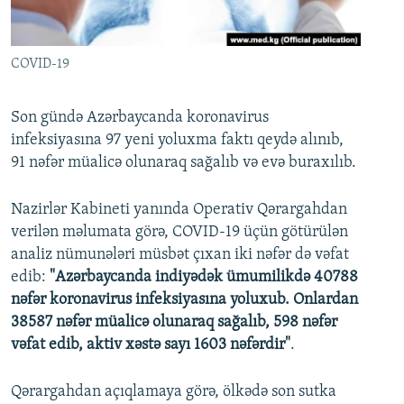
İNFOQRAFIKA
AZƏRBAYCAN ƏDƏBIYYATI KITABXANASI
MISSIYAMIZ
BIZI IZLƏ
KARIKATURA
İSLAM VƏ DEMOKRATIYA
PEŞƏ ETIKASI VƏ JURNALISTIKA STANDARTLARIMIZ
COVID-19
İZ - MƏDƏNIYYƏT PROQRAMI
MATERIALLARIMIZDAN ISTIFADƏ
AZADLIQRADIOSU MOBIL TELEFONUNUZDA
RFE/RL-in bütün saytları
Son gündə Azərbaycanda koronavirus
infeksiyasına 97 yeni yoluxma faktı qeydə alınıb,
BIZIMLƏ ƏLAQƏ
91 nəfər müalicə olunaraq sağalıb və evə buraxılıb.
XƏBƏR BÜLLETENLƏRIMIZ
Nazirlər Kabineti yanında Operativ Qərargahdan
verilən məlumata görə, COVID-19 üçün götürülən
analiz nümunələri müsbət çıxan iki nəfər də vəfat
edib:
"Azərbaycanda indiyədək ümumilikdə 40788
nəfər koronavirus infeksiyasına yoluxub. Onlardan
38587 nəfər müalicə olunaraq sağalıb, 598 nəfər
vəfat edib, aktiv xəstə sayı 1603 nəfərdir"
.
Qərargahdan açıqlamaya görə, ölkədə son sutka