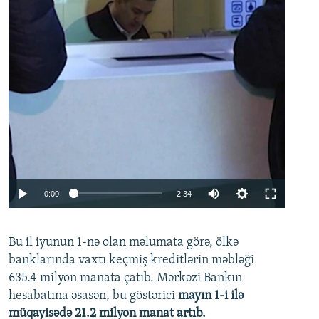
Auto
0:00
2:34
240p
Bu il iyunun 1-nə olan məlumata görə, ölkə
360p
banklarında vaxtı keçmiş kreditlərin məbləği
480p
635.4 milyon manata çatıb. Mərkəzi Bankın
720p
hesabatına əsasən, bu göstərici
mayın 1-i ilə
müqayisədə 21.2 milyon manat artıb.
1080p