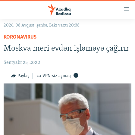
Keçid
linkləri
Əsas
2026, 08 Avqust, şənbə, Bakı vaxtı 20:38
məzmuna
GÜNDƏM
KORONAVIRUS
qayıt
#İZAHLA
Əsas
Moskva meri evdən işləməyə çağırır
KORRUPSIOMETR
naviqasiyaya
qayıt
Sentyabr 25, 2020
#ƏSLINDƏ
Axtarışa
FƏRQƏ BAX
Paylaş
VPN-siz açmaq
keç
QANUNI DOĞRU
ARAŞDIRMA
MULTIMEDIA
RADIO ARXIV
VIDEO
HAQQIMIZDA
FOTOQALEREYA
OXU ZALI