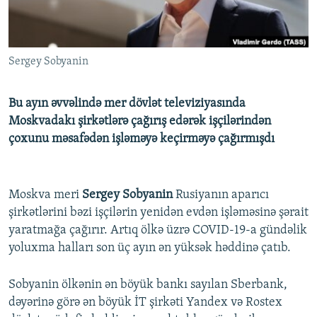
İNFOQRAFIKA
AZƏRBAYCAN ƏDƏBIYYATI KITABXANASI
MISSIYAMIZ
BIZI IZLƏ
KARIKATURA
İSLAM VƏ DEMOKRATIYA
PEŞƏ ETIKASI VƏ JURNALISTIKA STANDARTLARIMIZ
Sergey Sobyanin
İZ - MƏDƏNIYYƏT PROQRAMI
MATERIALLARIMIZDAN ISTIFADƏ
AZADLIQRADIOSU MOBIL TELEFONUNUZDA
RFE/RL-in bütün saytları
Bu ayın əvvəlində mer dövlət televiziyasında
BIZIMLƏ ƏLAQƏ
Moskvadakı şirkətlərə çağırış edərək işçilərindən
çoxunu məsafədən işləməyə keçirməyə çağırmışdı
XƏBƏR BÜLLETENLƏRIMIZ
Moskva meri
Sergey Sobyanin
Rusiyanın aparıcı
şirkətlərini bəzi işçilərin yenidən evdən işləməsinə şərait
yaratmağa çağırır. Artıq ölkə üzrə COVID-19-a gündəlik
yoluxma halları son üç ayın ən yüksək həddinə çatıb.
Sobyanin ölkənin ən böyük bankı sayılan Sberbank,
dəyərinə görə ən böyük İT şirkəti Yandex və Rostex