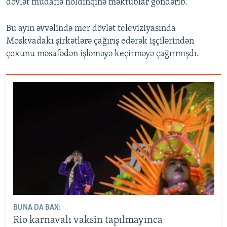
dövlət müdafiə holdinqinə məktublar göndərib.
Bu ayın əvvəlində mer dövlət televiziyasında
Moskvadakı şirkətlərə çağırış edərək işçilərindən
çoxunu məsafədən işləməyə keçirməyə çağırmışdı.
BUNA DA BAX:
Rio karnavalı vaksin tapılmayınca