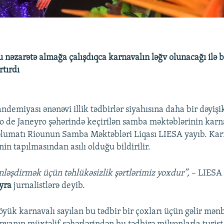
u nəzarətə almağa çalışdıqca karnavalın ləğv olunacağı ilə b
rtırdı
demiyası ənənəvi illik tədbirlər siyahısına daha bir dəyişik
io de Janeyro şəhərində keçirilən samba məktəblərinin karn
lumatı Riounun Samba Məktəbləri Liqası LIESA yayıb. Kar
nin tapılmasından asılı olduğu bildirilir.
ləşdirmək üçün təhlükəsizlik şərtlərimiz yoxdur”,
– LIESA 
yra
jurnalistlərə deyib.
yük karnavalı sayılan bu tədbir bir çoxları üçün gəlir mənbə