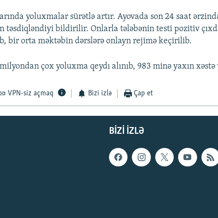
larında yoluxmalar sürətlə artır. Ayovada son 24 saat ərzin
təsdiqləndiyi bildirilir. Onlarla tələbənin testi pozitiv çıx
b, bir orta məktəbin dərslərə onlayn rejimə keçirilib.
milyondan çox yoluxma qeydı alınıb, 983 minə yaxın xəstə 
VPN-siz açmaq
Bizi izlə
Çap et
BIZI IZLƏ