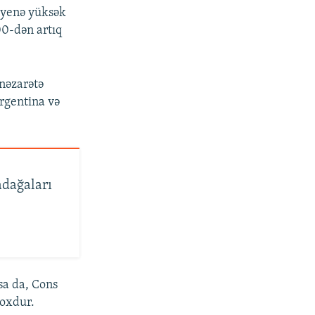
 yenə yüksək
00-dən artıq
nəzarətə
Argentina və
adağaları
sa da, Cons
çoxdur.