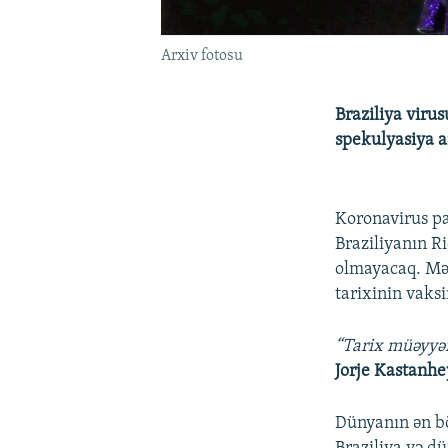
Arxiv fotosu
Braziliya virus
spekulyasiya a
Koronavirus pan
Braziliyanın R
olmayacaq. Mə
tarixinin vaksi
“Tarix müəyyən
Jorje Kastanhe
Dünyanın ən bö