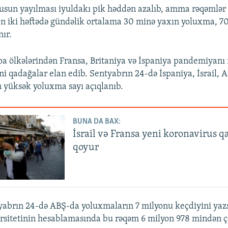
rusun yayılması iyuldakı pik həddən azalıb, amma rəqəmlər
Son iki həftədə gündəlik ortalama 30 minə yaxın yoluxma, 7
nır.
a ölkələrindən Fransa, Britaniya və İspaniya pandemiyanı 
i qadağalar elan edib. Sentyabrın 24-də İspaniya, İsrail, 
 yüksək yoluxma sayı açıqlanıb.
BUNA DA BAX:
İsrail və Fransa yeni koronavirus q
qoyur
yabrın 24-də ABŞ-da yoluxmaların 7 milyonu keçdiyini yaz
rsitetinin hesablamasında bu rəqəm 6 milyon 978 mindən 