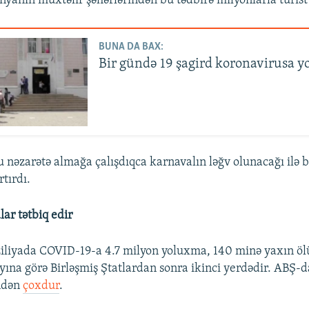
nyanın müxtəlif şəhərlərindən bu tədbirə milyonlarla turist 
BUNA DA BAX:
Bir gündə 19 şagird koronavirusa 
u nəzarətə almağa çalışdıqca karnavalın ləğv olunacağı ilə b
tırdı.
ar tətbiq edir
iliyada COVID-19-a 4.7 milyon yoluxma, 140 minə yaxın öl
sayına görə Birləşmiş Ştatlardan sonra ikinci yerdədir. ABŞ-
ndən
çoxdur
.