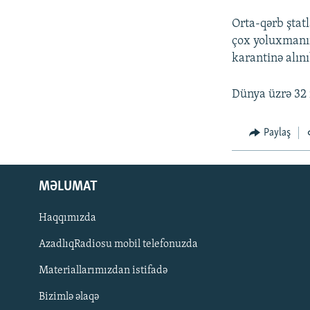
Orta-qərb ştat
çox yoluxmanın 
karantinə alını
Dünya üzrə 32 
Paylaş
MƏLUMAT
Haqqımızda
AzadlıqRadiosu mobil telefonuzda
Materiallarımızdan istifadə
BIZI IZLƏ
Bizimlə əlaqə