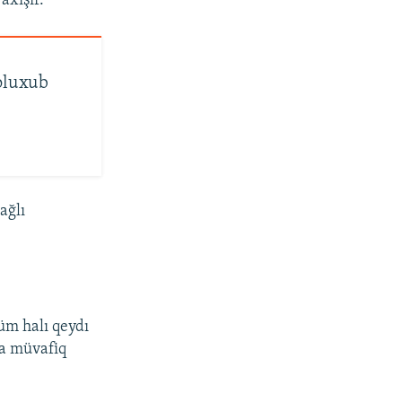
axışır.
yoluxub
ağlı
üm halı qeydı
da müvafiq