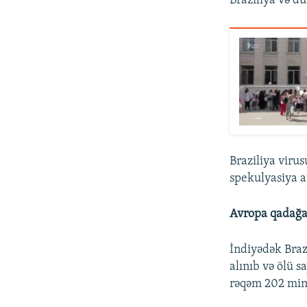
Braziliya və dü
Braziliya virus
spekulyasiya ar
Avropa qadağal
İndiyədək Braz
alınıb və ölü 
rəqəm 202 mi