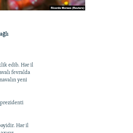
ağlı
lik edib. Hər il
avalı fevralda
navalın yeni
prezidenti
yidir. Hər il