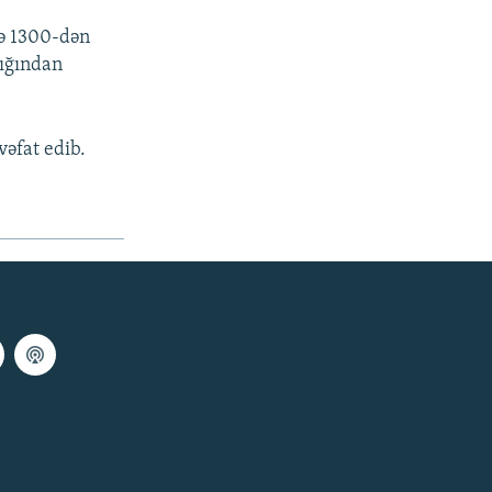
də 1300-dən
dığından
vəfat edib.