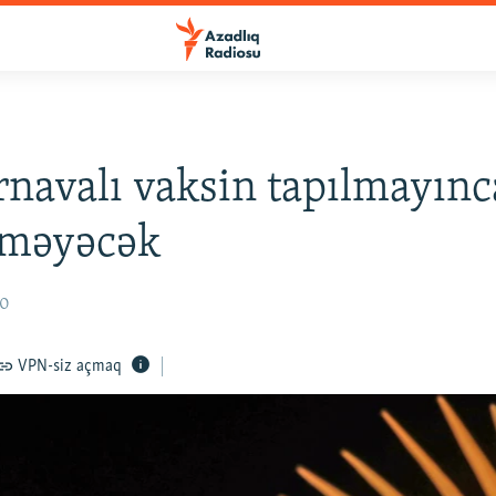
rnavalı vaksin tapılmayınc
lməyəcək
20
VPN-siz açmaq