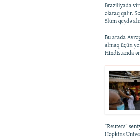
Braziliyada vi
olaraq qalır. 
ölüm qeydə alı
Bu arada Avrop
almaq üçün yen
Hindistanda ən
“Reuters” sent
Hopkins Unive