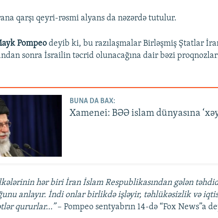
ana qarşı qeyri-rəsmi alyans da nəzərdə tutulur.
ayk Pompeo
deyib ki, bu razılaşmalar Birləşmiş Ştatlar İr
ndan sonra İsrailin təcrid olunacağına dair bəzi proqnozlar
BUNA DA BAX:
Xamenei: BƏƏ islam dünyasına ‘xəy
lkələrinin hər biri İran İslam Respublikasından gələn təhdi
unu anlayır. İndi onlar birlikdə işləyir, təhlükəsizlik və iqti
tlər qururlar…”
– Pompeo sentyabrın 14-də “Fox News”a de