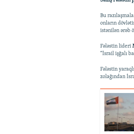
Saziş Fələstin 
Bu razılaşmalar
onların dövlət
istənilən ərəb 
Fələstin lideri
“İsrail işğalı 
Fələstin yaraq
zolağından İsra