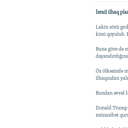
İsrail ilhaq pl
Lakin sözü gedə
kimi qoyulub. F
Buna görə də mə
dayandırdığına
Öz ölkəsində mi
ilhaqından yal
Bundan əvvəl İs
Donald Trump ü
münasibət qur