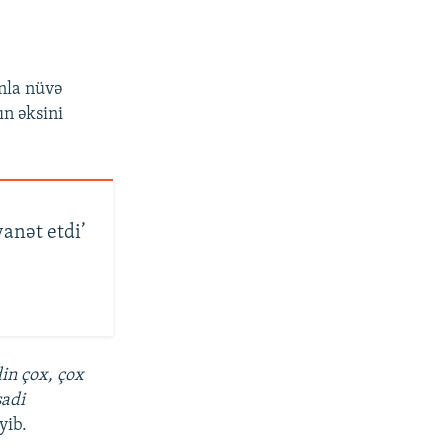
anla nüvə
ın əksini
anət etdi’
din çox, çox
sadi
yib.