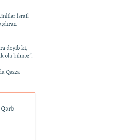
nlilər İsrail
aşdıran
a deyib ki,
ik ola bilməz”.
rda Qəzza
– Qərb