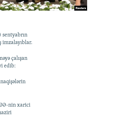
Ə) sentyabrın
 imzalayıblar.
məyə çalışan
i edib:
naqişələrin
BƏƏ-nin xarici
naziri