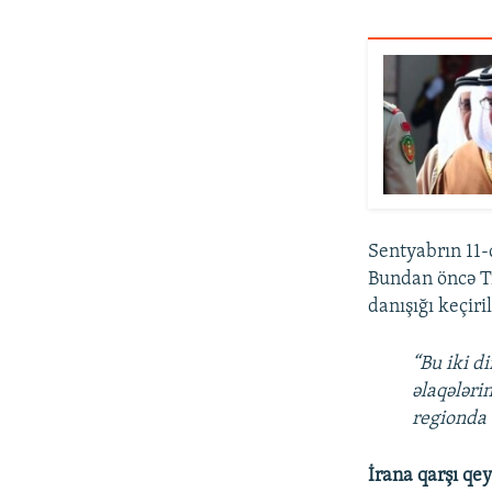
Sentyabrın 11-
Bundan öncə T
danışığı keçiril
“Bu iki d
əlaqələri
regionda s
İrana qarşı qe