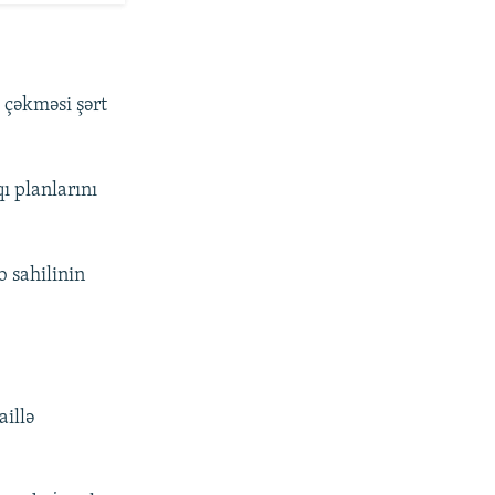
 çəkməsi şərt
ı planlarını
b sahilinin
aillə