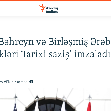
, Bəhreyn və Birləşmiş Ərəb
ləri ‘tarixi saziş’ imzaladı
20
VPN-siz açmaq