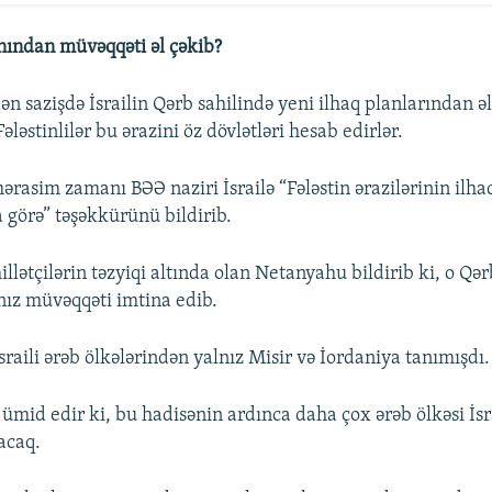
anından müvəqqəti əl çəkib?
n sazişdə İsrailin Qərb sahilində yeni ilhaq planlarından əl
ələstinlilər bu ərazini öz dövlətləri hesab edirlər.
rasim zamanı BƏƏ naziri İsrailə “Fələstin ərazilərinin ilhaq
 görə” təşəkkürünü bildirib.
llətçilərin təzyiqi altında olan Netanyahu bildirib ki, o Qər
nız müvəqqəti imtina edib.
raili ərəb ölkələrindən yalnız Misir və İordaniya tanımışdı.
mid edir ki, bu hadisənin ardınca daha çox ərəb ölkəsi İsr
acaq.