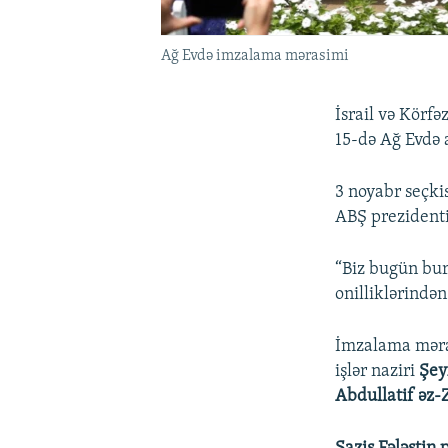
Ağ Evdə imzalama mərasimi
İsrail və Körfə
15-də Ağ Evdə 
3 noyabr seçki
ABŞ prezident
“Biz bugün bur
onilliklərindən
İmzalama məras
işlər naziri
Şey
Abdullatif əz