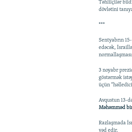
Təhlilçilər bil
dövlətini tanıya
***
Sentyabrın 15
edəcək, İsrail
normallaşması 
3 noyabr prezi
göstərmək istə
üçün “həlledici
Avqustun 13-də
Məhəmməd bi
Razlaşmada İsra
vəd edir.