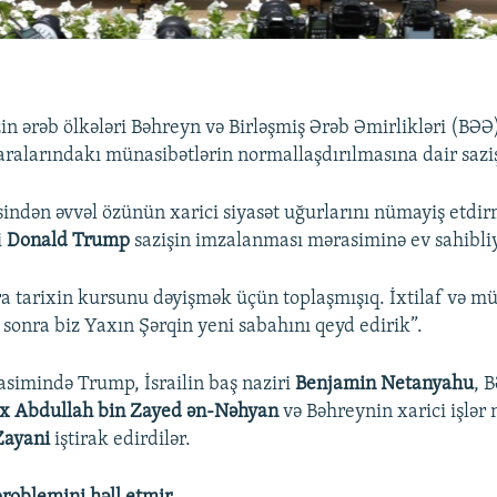
zin ərəb ölkələri Bəhreyn və Birləşmiş Ərəb Əmirlikləri (BƏ
aralarındakı münasibətlərin normallaşdırılmasına dair saziş
sindən əvvəl özünün xarici siyasət uğurlarını nümayiş etdir
i
Donald Trump
sazişin imzalanması mərasiminə ev sahibliy
a tarixin kursunu dəyişmək üçün toplaşmışıq. İxtilaf və mü
 sonra biz Yaxın Şərqin yeni sabahını qeyd edirik”.
imində Trump, İsrailin baş naziri
Benjamin Netanyahu
, 
x Abdullah bin Zayed ən-Nəhyan
və Bəhreynin xarici işlər 
-Zayani
iştirak edirdilər.