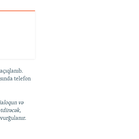
açıqlanıb.
sında telefon
ialoqun və
tdirəcək,
vurğulanır.