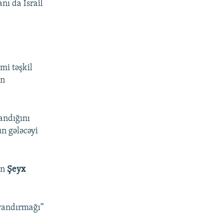
nı da İsrail
i təşkil
in
andığını
ün gələcəyi
ən
Şeyx
ayandırmağı”