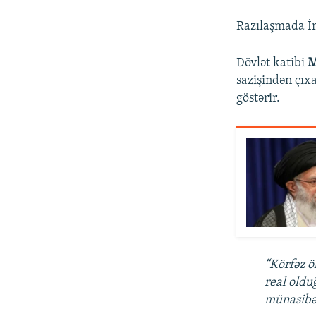
Razılaşmada İr
Dövlət katibi
M
sazişindən çıxa
göstərir.
“Körfəz ö
real olduğ
münasibə