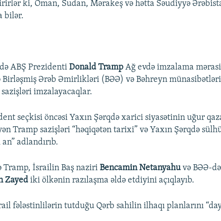
dirirlər ki, Oman, Sudan, Mərakeş və hətta Səudiyyə Ərəbista
 bilər.
-də ABŞ Prezidenti
Donald Tramp
Ağ evdə imzalama mərasim
lə Birləşmiş Ərəb Əmirlikləri (BƏƏ) və Bəhreyn münasibətlər
sazişləri imzalayacaqlar.
dent seçkisi öncəsi Yaxın Şərqdə xarici siyasətinin uğur qaz
yən Tramp sazişləri “həqiqətən tarixi” və Yaxın Şərqdə sülh
 an” adlandırıb.
 Tramp, İsrailin Baş naziri
Bencamin Netanyahu
və BƏƏ-d
n Zayed
iki ölkənin razılaşma əldə etdiyini açıqlayıb.
il fələstinlilərin tutduğu Qərb sahilin ilhaqı planlarını “d