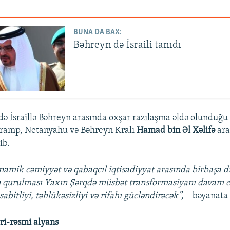
BUNA DA BAX:
Bəhreyn də İsraili tanıdı
də İsraillə Bəhreyn arasında oxşar razılaşma əldə olunduğu 
ramp, Netanyahu və Bəhreyn Kralı
Hamad bin Əl Xəlifə
ara
ib.
inamik cəmiyyət və qabaqcıl iqtisadiyyat arasında birbaşa d
n qurulması Yaxın Şərqdə müsbət transformasiyanı davam e
abitliyi, təhlükəsizliyi və rifahı gücləndirəcək”,
– bəyanata 
yri-rəsmi alyans