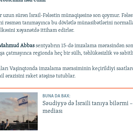
problemini həll etmir
 uzun sürən İsrail-Fələstin münaqişəsinə son qoymur. Fələsti
ini rəsmən tanımayınca bu dövlətlə münasibətlərini normall
ölkəsini xəyanətdə ittiham edirlər.
Mahmud Abbas
sentyabrın 15-də imzalama mərasindən sonr
başa çatmayınca regionda heç bir sülh, təhlükəsizlik və sabitl
lıları Vaşinqtonda imzalama mərasiminin keçirildiyi saatla
il ərazisini raket atəşinə tutublar.
BUNA DA BAX:
Səudiyyə də İsraili tanıya bilərmi 
mediası