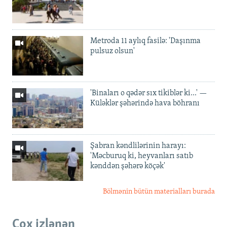
Metroda 11 aylıq fasilə: 'Daşınma
pulsuz olsun'
'Binaları o qədər sıx tikiblər ki...' —
Küləklər şəhərində hava böhranı
Şabran kəndlilərinin harayı:
'Məcburuq ki, heyvanları satıb
kənddən şəhərə köçək'
Bölmənin bütün materialları burada
Çox izlənən