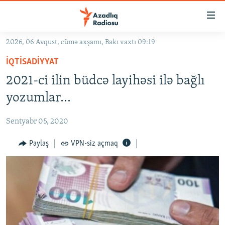
Keçid
linkləri
Əsas
2026, 06 Avqust, cümə axşamı, Bakı vaxtı 09:19
məzmuna
GÜNDƏM
İQTISADIYYAT
qayıt
#İZAHLA
Əsas
2021-ci ilin büdcə layihəsi ilə bağlı
KORRUPSIOMETR
naviqasiyaya
yozumlar...
qayıt
#ƏSLINDƏ
Axtarışa
Sentyabr 05, 2020
FƏRQƏ BAX
keç
QANUNI DOĞRU
Paylaş
VPN-siz açmaq
ARAŞDIRMA
MULTIMEDIA
RADIO ARXIV
VIDEO
HAQQIMIZDA
FOTOQALEREYA
OXU ZALI