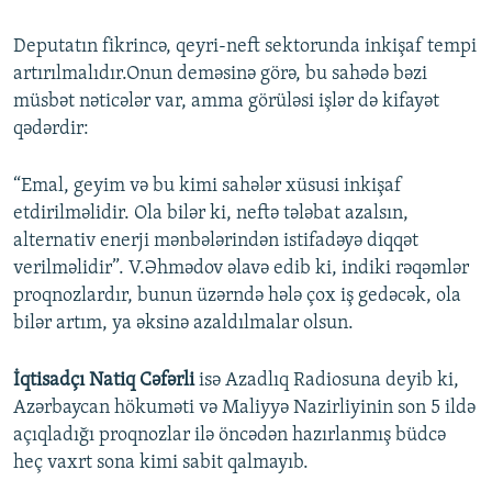
Deputatın fikrincə, qeyri-neft sektorunda inkişaf tempi
artırılmalıdır.Onun deməsinə görə, bu sahədə bəzi
müsbət nəticələr var, amma görüləsi işlər də kifayət
qədərdir:
“Emal, geyim və bu kimi sahələr xüsusi inkişaf
etdirilməlidir. Ola bilər ki, neftə tələbat azalsın,
alternativ enerji mənbələrindən istifadəyə diqqət
verilməlidir”. V.Əhmədov əlavə edib ki, indiki rəqəmlər
proqnozlardır, bunun üzərndə hələ çox iş gedəcək, ola
bilər artım, ya əksinə azaldılmalar olsun.
İqtisadçı Natiq Cəfərli
isə Azadlıq Radiosuna deyib ki,
Azərbaycan hökuməti və Maliyyə Nazirliyinin son 5 ildə
açıqladığı proqnozlar ilə öncədən hazırlanmış büdcə
heç vaxrt sona kimi sabit qalmayıb.