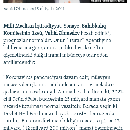
Vahid Əhmədov,18 oktyabr 2011
Milli Məclisin İqtisadiyyat, Sənaye, Sahibkalıq
Komitəsinin üzvü, Vahid Əhmədov
hesab edir ki,
proqnozlar normaldır. Onun “Turan” Agentliyinə
bildirməsinə görə, amma indiki dövrdə neftin
qiymətindəki dalğalanmalar büdcəyə təsir edən
amillərdəndir:
“Koronavirus pandmeiyası davam edir, müəyyən
müəssisələr işləmir. İndi büdcəni tərtib etmək də o
qədər asan məsələ deyil. Amma hesab edirəm ki, 2021-
ci il üçün dövlət büdcəsinin 25 milyard manata yaxın
nəzərdə tutulması normal vəsaitdir. Burada yəqin ki,
Dövlət Neft Fondundan böyük transfertlər nəzərdə
tutulur. Bu taransfert mən bildiyim qədər təqribən 12
milyard ( 12 milyard 200 milyon ) manat həcmindədir.