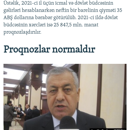
Üstəlik, 2021-ci il üçün icmal və dövlət büdcəsinin
gəlirləri hesablanarkən neftin bir barelinin qiyməti 35
ABŞ dollarına bərabər götürülüb. 2021-ci ildə dövlət
büdcəsinin xərcləri isə 25 847,5 mln. manat
proqnozlaşdırılır.
Proqnozlar normaldır