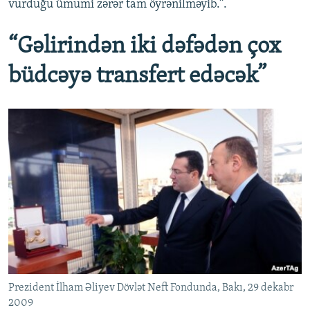
vurduğu ümumi zərər tam öyrənilməyib.”.
“Gəlirindən iki dəfədən çox
büdcəyə transfert edəcək”
Prezident İlham Əliyev Dövlət Neft Fondunda, Bakı, 29 dekabr
2009