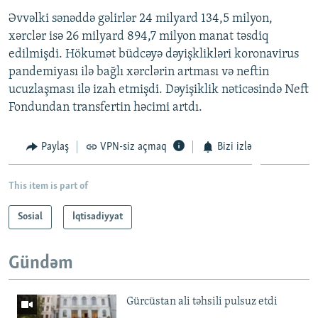
Əvvəlki sənəddə gəlirlər 24 milyard 134,5 milyon,
xərclər isə 26 milyard 894,7 milyon manat təsdiq
edilmişdi. Hökumət büdcəyə dəyişklikləri koronavirus
pandemiyası ilə bağlı xərclərin artması və neftin
ucuzlaşması ilə izah etmişdi. Dəyişiklik nəticəsində Neft
Fondundan transfertin həcimi artdı.
Paylaş
VPN-siz açmaq
Bizi izlə
This item is part of
Sosial
İqtisadiyyat
Gündəm
Gürcüstan ali təhsili pulsuz etdi