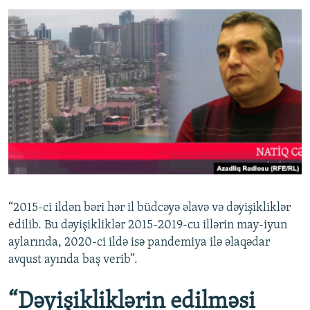
“2015-ci ildən bəri hər il büdcəyə əlavə və dəyişikliklər
edilib. Bu dəyişikliklər 2015-2019-cu illərin may-iyun
aylarında, 2020-ci ildə isə pandemiya ilə əlaqədar
avqust ayında baş verib”.
“Dəyişikliklərin edilməsi