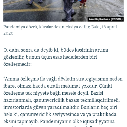
Pandemiya dövrü, küçələr dezinfeksiya edilir, Bakı, 18 aprel
2020
O, daha sonra da deyib ki, büdcə kəsirinin artımı
gözlənilir, bunun üçün əsas hədəflərdən biri
özəlləşmədir:
“Amma özlləşmə ilə vağlı dövlətin strategiyasının nədən
ibarət olması haqda ətraflı məlumat yoxdur. Çünki
özəlləşmə tək niyyətə bağlı məsələ deyil. Bazisi
hazırlanmalı, qanunvericilik bazası təkmilləşdirilməli,
investorlarda güvən yaradılmalıdır. Bunların heç biri
hələ ki, qanunvericilik səviyyəsində və ya praktikada
əksini tapmayıb. Pandemiyanın ölkə iqtisadiyyatına