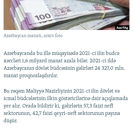
İNFOQRAFIKA
AZƏRBAYCAN ƏDƏBIYYATI KITABXANASI
MISSIYAMIZ
BIZI IZLƏ
KARIKATURA
İSLAM VƏ DEMOKRATIYA
PEŞƏ ETIKASI VƏ JURNALISTIKA STANDARTLARIMIZ
İZ - MƏDƏNIYYƏT PROQRAMI
MATERIALLARIMIZDAN ISTIFADƏ
Azərbaycan manatı, arxiv foto
AZADLIQRADIOSU MOBIL TELEFONUNUZDA
RFE/RL-in bütün saytları
BIZIMLƏ ƏLAQƏ
Azərbaycanda bu illə müqayisədə 2021-ci ilin budcə
XƏBƏR BÜLLETENLƏRIMIZ
xərcləri 1,6 milyard manat azala bilər. 2021-ci ildə
Azərbaycanın dövlət büdcəsinin gəlirləri 24 327,0 mln.
manat proqnozlaşdırılır.
Bu rəqəm Maliyyə Nazirliyinin 2021-ci ilin dövlət və
icmal büdcələrinin ilkin göstəricilərinə dair açıqlamada
yer alır. Orada bildirir ki, gəlirlərin 57,3 faizi neft
sektorunun, 42,7 faizi qeyri-neft sektorunun payına
düşür.