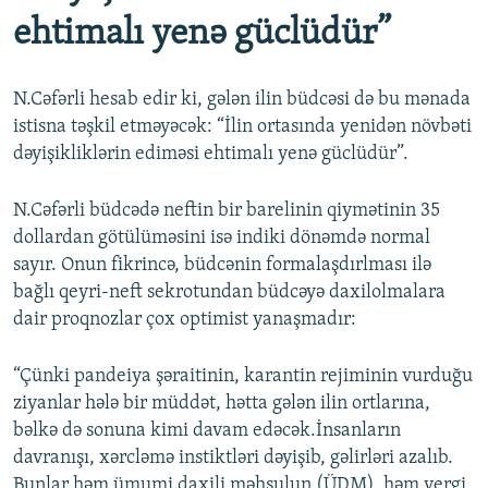
ehtimalı yenə güclüdür”
N.Cəfərli hesab edir ki, gələn ilin büdcəsi də bu mənada
istisna təşkil etməyəcək: “İlin ortasında yenidən növbəti
dəyişikliklərin ediməsi ehtimalı yenə güclüdür”.
N.Cəfərli büdcədə neftin bir barelinin qiymətinin 35
dollardan götülüməsini isə indiki dönəmdə normal
sayır. Onun fikrincə, büdcənin formalaşdırlması ilə
bağlı qeyri-neft sekrotundan büdcəyə daxilolmalara
dair proqnozlar çox optimist yanaşmadır:
“Çünki pandeiya şəraitinin, karantin rejiminin vurduğu
ziyanlar hələ bir müddət, hətta gələn ilin ortlarına,
bəlkə də sonuna kimi davam edəcək.İnsanların
davranışı, xərcləmə instiktləri dəyişib, gəlirləri azalıb.
Bunlar həm ümumi daxili məhsulun (ÜDM), həm vergi