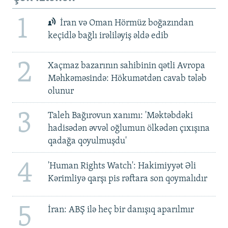
1
İran və Oman Hörmüz boğazından
keçidlə bağlı irəliləyiş əldə edib
2
Xaçmaz bazarının sahibinin qətli Avropa
Məhkəməsində: Hökumətdən cavab tələb
olunur
3
Taleh Bağırovun xanımı: 'Məktəbdəki
hadisədən əvvəl oğlumun ölkədən çıxışına
qadağa qoyulmuşdu'
4
'Human Rights Watch': Hakimiyyət Əli
Kərimliyə qarşı pis rəftara son qoymalıdır
5
İran: ABŞ ilə heç bir danışıq aparılmır