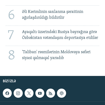
6
Əli Kərimlinin saxlanma şəraitinin
ağırlaşdırıldığı bildirilir
7
Ayaqaltı üzərindəki Rusiya bayrağına görə
Özbəkistan vətəndaşını deportasiya etdilər
8
'Taliban' rəsmilərinin Moldovaya səfəri
siyasi qalmaqal yaradıb
BIZI IZLƏ