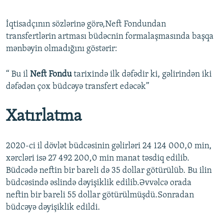
İqtisadçının sözlərinə görə,Neft Fondundan
transfertlərin artması büdəcnin formalaşmasında başqa
mənbəyin olmadığını göstərir:
“ Bu il
Neft Fondu
tarixində ilk dəfədir ki, gəlirindən iki
dəfədən çox büdcəyə transfert edəcək”
Xatırlatma
2020-ci il dövlət büdcəsinin gəlirləri 24 124 000,0 min,
xərcləri isə 27 492 200,0 min manat təsdiq edilib.
Büdcədə neftin bir bareli də 35 dollar götürülüb. Bu ilin
büdcəsində əslində dəyişiklik edilib.Əvvəlcə orada
neftin bir bareli 55 dollar götürülmüşdü.Sonradan
büdcəyə dəyişiklik edildi.