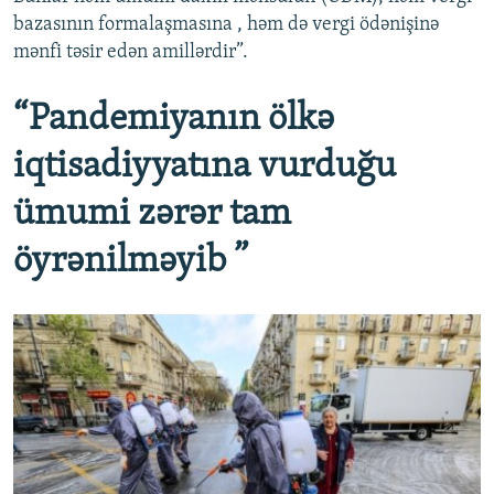
bazasının formalaşmasına , həm də vergi ödənişinə
mənfi təsir edən amillərdir”.
“Pandemiyanın ölkə
iqtisadiyyatına vurduğu
ümumi zərər tam
öyrənilməyib ”