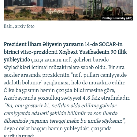
İNFOQRAFIKA
AZƏRBAYCAN ƏDƏBIYYATI KITABXANASI
MISSIYAMIZ
BIZI IZLƏ
KARIKATURA
İSLAM VƏ DEMOKRATIYA
PEŞƏ ETIKASI VƏ JURNALISTIKA STANDARTLARIMIZ
Bakı, arxiv foto
İZ - MƏDƏNIYYƏT PROQRAMI
MATERIALLARIMIZDAN ISTIFADƏ
AZADLIQRADIOSU MOBIL TELEFONUNUZDA
RFE/RL-in bütün saytları
Prezident İlham Əliyevin yanvarın 14-də SOCAR-in
BIZIMLƏ ƏLAQƏ
birinci vitse-prezidenti Xoşbəxt Yusifzadənin 90 illik
yubleyində
çıxışı zamanı neft gəlirləri barədə
XƏBƏR BÜLLETENLƏRIMIZ
söylədikləri ictimai müzakirələrə səbəb oldu. Bir sıra
şəxslər arasında prezidentin “neft pulları cəmiyyətdə
ədalətli bölünür" açıqlaması, hələ də müzakirə edilir.
Ölkə başçısının həmin çıxışda bildirməsinə görə,
Azərbaycanda yoxsulluq səviyyəsi 4,8 faiz ətrafındadır.
“Bu, onu göstərir ki, neftdən əldə edilmiş gəlirlər
cəmiyyətdə ədalətli şəkildə bölünür və son illərdə
ölkəmizdə yaşanan tərəqqi məhz bu amilə söykənir.”
,
deyə dövlət başçısı həmin yubleydəki çıxışında
vurğulamışdı.