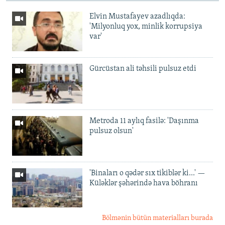
Elvin Mustafayev azadlıqda:
'Milyonluq yox, minlik korrupsiya
var'
Gürcüstan ali təhsili pulsuz etdi
Metroda 11 aylıq fasilə: 'Daşınma
pulsuz olsun'
'Binaları o qədər sıx tikiblər ki...' —
Küləklər şəhərində hava böhranı
Bölmənin bütün materialları burada