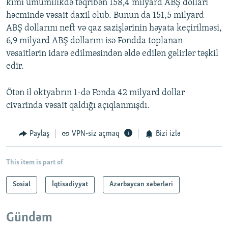
kimi ümumilikdə təqribən 158,4 milyard ABŞ dolları
həcmində vəsait daxil olub. Bunun da 151,5 milyard
ABŞ dollarını neft və qaz sazişlərinin həyata keçirilməsi,
6,9 milyard ABŞ dollarını isə Fondda toplanan
vəsaitlərin idarə edilməsindən əldə edilən gəlirlər təşkil
edir.
Ötən il oktyabrın 1-də Fonda 42 milyard dollar
civarinda vəsait qaldığı açıqlanmışdı.
Paylaş
VPN-siz açmaq
Bizi izlə
This item is part of
Sosial
İqtisadiyyat
Azərbaycan xəbərləri
Gündəm