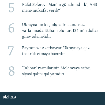
5
Rüfət Səfərov: 'Mənim günahımdır ki, ABŞ
mənə mükafat verib?'
6
Ukraynanın keçmiş səfiri qanunsuz
varlanmada ittiham olunur: 134 min dollar
girov ödəməlidir
7
Bayramov: Azərbaycan Ukraynaya qaz
tədarük etməyə hazırdır
8
'Taliban' rəsmilərinin Moldovaya səfəri
siyasi qalmaqal yaradıb
BIZI IZLƏ