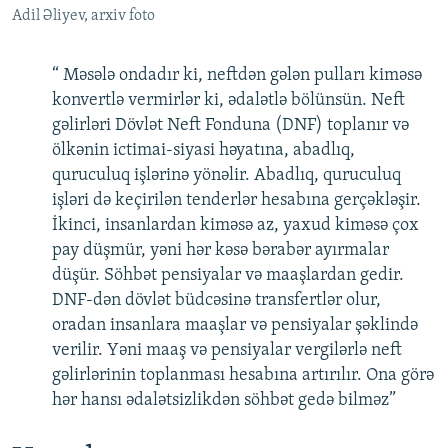
Adil Əliyev, arxiv foto
“ Məsələ ondadır ki, neftdən gələn pulları kiməsə
konvertlə vermirlər ki, ədalətlə bölünsün. Neft
gəlirləri Dövlət Neft Fonduna (DNF) toplanır və
ölkənin ictimai-siyasi həyatına, abadlıq,
quruculuq işlərinə yönəlir. Abadlıq, quruculuq
işləri də keçirilən tenderlər hesabına gerçəkləşir.
İkinci, insanlardan kiməsə az, yaxud kiməsə çox
pay düşmür, yəni hər kəsə bərabər ayırmalar
düşür. Söhbət pensiyalar və maaşlardan gedir.
DNF-dən dövlət büdcəsinə transfertlər olur,
oradan insanlara maaşlar və pensiyalar şəklində
verilir. Yəni maaş və pensiyalar vergilərlə neft
gəlirlərinin toplanması hesabına artırılır. Ona görə
hər hansı ədalətsizlikdən söhbət gedə bilməz”