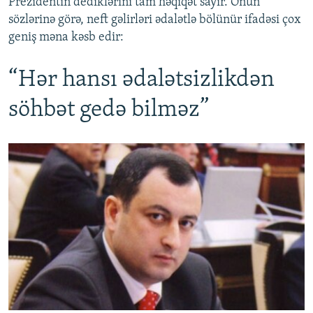
Prezidentin dediklərini tam həqiqət sayır. Onun
sözlərinə görə, neft gəlirləri ədalətlə bölünür ifadəsi çox
geniş məna kəsb edir:
“Hər hansı ədalətsizlikdən
söhbət gedə bilməz”