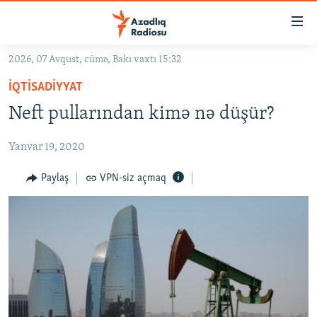
Keçid
linkləri
Əsas
2026, 07 Avqust, cümə, Bakı vaxtı 15:32
məzmuna
GÜNDƏM
İQTISADIYYAT
qayıt
#İZAHLA
Əsas
Neft pullarından kimə nə düşür?
KORRUPSIOMETR
naviqasiyaya
qayıt
Yanvar 19, 2020
#ƏSLINDƏ
Axtarışa
FƏRQƏ BAX
Paylaş
VPN-siz açmaq
keç
QANUNI DOĞRU
ARAŞDIRMA
MULTIMEDIA
RADIO ARXIV
VIDEO
HAQQIMIZDA
FOTOQALEREYA
OXU ZALI