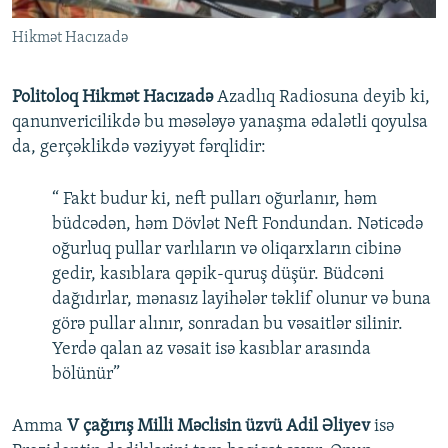
Hikmət Hacızadə
Politoloq Hikmət Hacızadə
Azadlıq Radiosuna deyib ki,
qanunvericilikdə bu məsələyə yanaşma ədalətli qoyulsa
da, gerçəklikdə vəziyyət fərqlidir:
“ Fakt budur ki, neft pulları oğurlanır, həm
büdcədən, həm Dövlət Neft Fondundan. Nəticədə
oğurluq pullar varlıların və oliqarxların cibinə
gedir, kasıblara qəpik-quruş düşür. Büdcəni
dağıdırlar, mənasız layihələr təklif olunur və buna
görə pullar alınır, sonradan bu vəsaitlər silinir.
Yerdə qalan az vəsait isə kasıblar arasında
bölünür”
Amma
V çağırış Milli Məclisin üzvü Adil Əliyev
isə