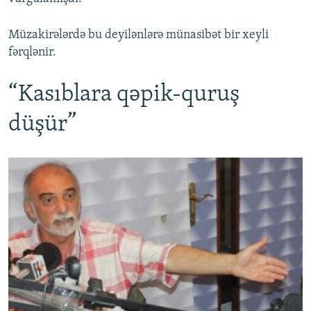
Müzakirələrdə bu deyilənlərə münasibət bir xeyli
fərqlənir.
“Kasıblara qəpik-quruş
düşür”