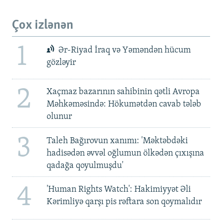
Çox izlənən
1
Ər-Riyad İraq və Yəməndən hücum
gözləyir
2
Xaçmaz bazarının sahibinin qətli Avropa
Məhkəməsində: Hökumətdən cavab tələb
olunur
3
Taleh Bağırovun xanımı: 'Məktəbdəki
hadisədən əvvəl oğlumun ölkədən çıxışına
qadağa qoyulmuşdu'
4
'Human Rights Watch': Hakimiyyət Əli
Kərimliyə qarşı pis rəftara son qoymalıdır