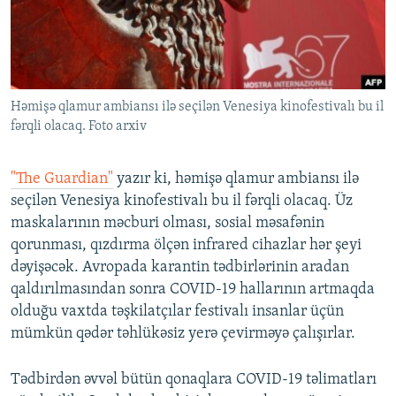
İNFOQRAFIKA
AZƏRBAYCAN ƏDƏBIYYATI KITABXANASI
MISSIYAMIZ
BIZI IZLƏ
KARIKATURA
İSLAM VƏ DEMOKRATIYA
PEŞƏ ETIKASI VƏ JURNALISTIKA STANDARTLARIMIZ
İZ - MƏDƏNIYYƏT PROQRAMI
MATERIALLARIMIZDAN ISTIFADƏ
Həmişə qlamur ambiansı ilə seçilən Venesiya kinofestivalı bu il
AZADLIQRADIOSU MOBIL TELEFONUNUZDA
RFE/RL-in bütün saytları
fərqli olacaq. Foto arxiv
BIZIMLƏ ƏLAQƏ
XƏBƏR BÜLLETENLƏRIMIZ
"The Guardian"
yazır ki, həmişə qlamur ambiansı ilə
seçilən Venesiya kinofestivalı bu il fərqli olacaq. Üz
maskalarının məcburi olması, sosial məsafənin
qorunması, qızdırma ölçən infrared cihazlar hər şeyi
dəyişəcək. Avropada karantin tədbirlərinin aradan
qaldırılmasından sonra COVID-19 hallarının artmaqda
olduğu vaxtda təşkilatçılar festivalı insanlar üçün
mümkün qədər təhlükəsiz yerə çevirməyə çalışırlar.
Tədbirdən əvvəl bütün qonaqlara COVID-19 təlimatları