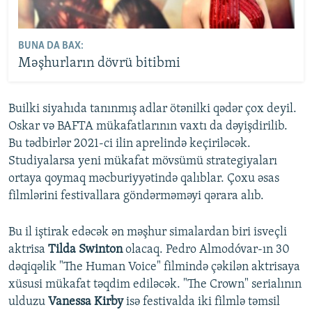
BUNA DA BAX:
Məşhurların dövrü bitibmi
Builki siyahıda tanınmış adlar ötənilki qədər çox deyil.
Oskar və BAFTA mükafatlarının vaxtı da dəyişdirilib.
Bu tədbirlər 2021-ci ilin aprelində keçiriləcək.
Studiyalarsa yeni mükafat mövsümü strategiyaları
ortaya qoymaq məcburiyyətində qalıblar. Çoxu əsas
filmlərini festivallara göndərməməyi qərara alıb.
Bu il iştirak edəcək ən məşhur simalardan biri isveçli
aktrisa
Tilda Swinton
olacaq. Pedro Almodóvar-ın 30
dəqiqəlik "The Human Voice" filmində çəkilən aktrisaya
xüsusi mükafat təqdim ediləcək. "The Crown" serialının
ulduzu
Vanessa Kirby
isə festivalda iki filmlə təmsil