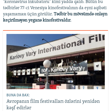
"koronavirus inkubatoru" kimi yadda qalıb. Bütün bu
tədbirlər 77-ci Venesiya kinofestivalının da eyni aqibəti
yaşamaması üçün görülür.
Tədbir bu mövsümdə onlayn
keçirilməyən yeganə kinofestivaldır.
BUNA DA BAX:
Avropanın film festivalları özlərini yenidən
kəşf edirlər