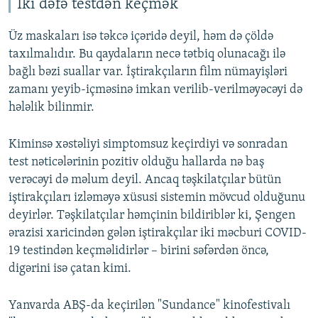
İki dəfə testdən keçmək
Üz maskaları isə təkcə içəridə deyil, həm də çöldə
taxılmalıdır. Bu qaydaların necə tətbiq olunacağı ilə
bağlı bəzi suallar var. İştirakçıların film nümayişləri
zamanı yeyib-içməsinə imkan verilib-verilməyəcəyi də
hələlik bilinmir.
Kiminsə xəstəliyi simptomsuz keçirdiyi və sonradan
test nəticələrinin pozitiv olduğu hallarda nə baş
verəcəyi də məlum deyil. Ancaq təşkilatçılar bütün
iştirakçıları izləməyə xüsusi sistemin mövcud olduğunu
deyirlər. Təşkilatçılar həmçinin bildiriblər ki, Şengen
ərazisi xaricindən gələn iştirakçılar iki məcburi COVID-
19 testindən keçməlidirlər – birini səfərdən öncə,
digərini isə çatan kimi.
Yanvarda ABŞ-da keçirilən "Sundance" kinofestivalı