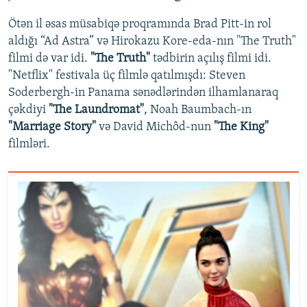
Ötən il əsas müsabiqə proqramında Brad Pitt-in rol
aldığı “Ad Astra” və Hirokazu Kore-eda-nın "The Truth"
filmi də var idi.
"The Truth"
tədbirin açılış filmi idi.
"Netflix" festivala üç filmlə qatılmışdı: Steven
Soderbergh-in Panama sənədlərindən ilhamlanaraq
çəkdiyi
"The Laundromat"
, Noah Baumbach-ın
"Marriage Story"
və David Michôd-nun
"The King"
filmləri.