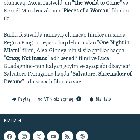
olunacaq: Mona Fastvold-un
"The World to Come"
və
Kornél Mundruczó-nun
"Pieces of a Woman"
filmləri
ilə.
Builki festivalda nümayiş olunacaq filmlər arasında
Regina King-in rejissorluq debütü olan
"One Night in
Miami"
filmi, Alex Gibney-nin silsilə qatillər haqda
"Crazy, Not Insane"
adlı sənədli filmi və Luca
Guadagnino-nun italyan geyim və ayaqqabı dizayneri
Salvatore Ferragamo haqda
"Salvatore: Shoemaker of
Dreams"
adlı sənədli filmi də var.
Paylaş
VPN-siz açmaq
Bizi izlə
BIZI IZLƏ