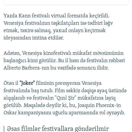
Yazda Kann festivalı virtual formatda keçirildi.
Venesiya festivalının təşkilatçıları isə tədbiri ləğv
etmək, təxirə salmaq, yaxud onlayn keçirmək
ideyasından imtina etdilər.
Adətən, Venesiya kinofestivalı mükafat mövsümünün
başlanğıcı kimi görülür. Bu il həm də festivalın rəhbəri
Alberto Barbera-nın bu vəzifədə sonuncu ilidir.
Ötən il
"Joker"
filminin premyerası Venesiya
festivalında baş tutub. Film səkkiz dəqiqə ayaq üstündə
alqışlanıb və festivalın "Qızıl Şir" mükafatına layiq
görülüb. Məqalədə deyilir ki, bu, Joaquin Phoenix-in
Oskar kampaniyasını uğurlu aparmasında rol oynayıb.
Əsas filmlər festivallara göndərilmir