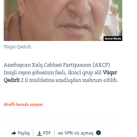
Vüqar Qədirli
Azərbaycan Xalq Cəbhəsi Partiyasının (AXCP)
İmişli rayon şöbəsinin fəalı, ikinci qrup əlil
Vüqar
Qədirli
2 il müddətinə azadlıqdan məhrum edilib.
Ətraflı burada oxuyun
Paylaş
PDF
VPN-siz açmaq