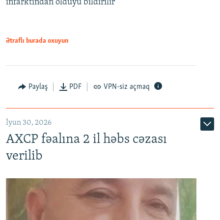
infarktından öldüyü bildirilir
Ətraflı burada oxuyun
Paylaş
PDF
VPN-siz açmaq
İyun 30, 2026
AXCP fəalına 2 il həbs cəzası
verilib