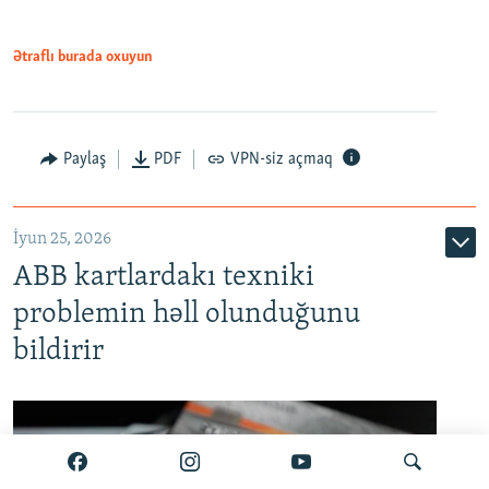
Ətraflı burada oxuyun
Auto
240p
360p
480p
Paylaş
PDF
VPN-siz açmaq
720p
1080p
İyun 25, 2026
ABB kartlardakı texniki
problemin həll olunduğunu
bildirir