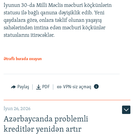
İyunun 30-da Milli Məclis məcburi köçkünlərin
360p
statusu ilə bağlı qanuna dəyişiklik edib. Yeni
480p
qaydalara görə, onlara təklif olunan yaşayış
720p
sahələrindən imtina edən məcburi köçkünlər
statuslarını itirəcəklər.
1080p
Ətraflı burada oxuyun
Auto
240p
360p
480p
Paylaş
PDF
VPN-siz açmaq
720p
1080p
İyun 26, 2026
Azərbaycanda problemli
kreditlər yenidən artır