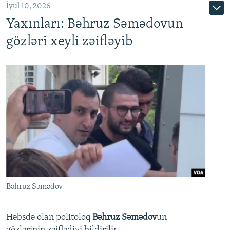
İyul 10, 2026
Yaxınları: Bəhruz Səmədovun
gözləri xeyli zəifləyib
Bəhruz Səmədov
Həbsdə olan politoloq
Bəhruz Səmədov
un