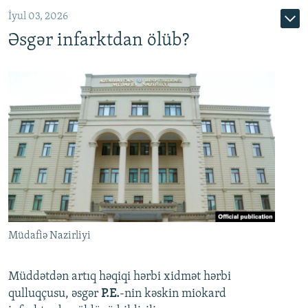
İyul 03, 2026
Əsgər infarktdan ölüb?
Müdafiə Nazirliyi
Müddətdən artıq həqiqi hərbi xidmət hərbi
qulluqçusu, əsgər
P.E.
-nin kəskin miokard