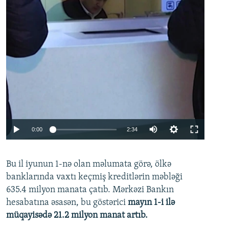
Auto
0:00
2:34
240p
Bu il iyunun 1-nə olan məlumata görə, ölkə
360p
banklarında vaxtı keçmiş kreditlərin məbləği
480p
635.4 milyon manata çatıb. Mərkəzi Bankın
720p
hesabatına əsasən, bu göstərici
mayın 1-i ilə
müqayisədə 21.2 milyon manat artıb.
1080p