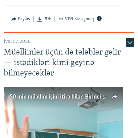
Paylaş
PDF
VPN-siz açmaq
İyul 07, 2026
Müəllimlər üçün də tələblər gəlir
— istədikləri kimi geyinə
bilməyəcəklər
50 min müəllim işini itirə bilər. Birinci sinfə gedənlər azalır