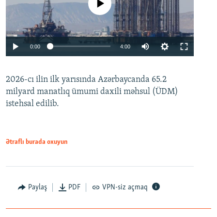
No media source currently available
Auto
0:00
4:00
240p
2026-cı ilin ilk yarısında Azərbaycanda 65.2
360p
milyard manatlıq ümumi daxili məhsul (ÜDM)
480p
Auto
240p
360p
480p
istehsal edilib.
720p
720p
1080p
1080p
Ətraflı burada oxuyun
Paylaş
PDF
VPN-siz açmaq