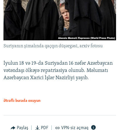
Suriyanın şimalında qaçqın düşərgəsi, arxiv fotosu
İyulun 18 və 19-da Suriyadan 16 nəfər Azərbaycan
vətəndaşı ölkəyə repatriasiya olunub. Məlumatı
Azərbaycan Xarici İşlər Nazirliyi yayıb.
Ətraflı burada oxuyun
Paylaş
PDF
VPN-siz açmaq