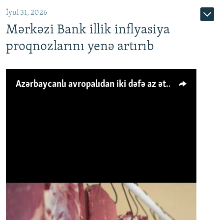
İyul 31, 2026
Mərkəzi Bank illik inflyasiya
proqnozlarını yenə artırıb
Azərbaycanlı avropalıdan iki dəfə az ət yeyir, amma... 'Qiymət artımı qaçılmazdır'