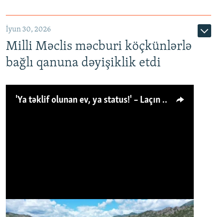
İyun 30, 2026
Milli Məclis məcburi köçkünlərlə
bağlı qanuna dəyişiklik etdi
'Ya təklif olunan ev, ya status!' – Laçın köçkünü: 'Laçından başqa heç hara!'