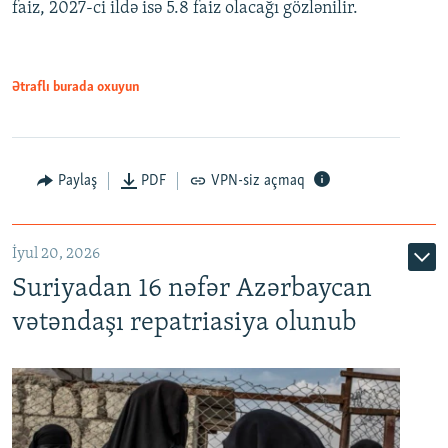
faiz, 2027-ci ildə isə 5.8 faiz olacağı gözlənilir.
480p
720p
1080p
Ətraflı burada oxuyun
Paylaş
PDF
VPN-siz açmaq
İyul 20, 2026
Auto
240p
360p
480p
Suriyadan 16 nəfər Azərbaycan
720p
1080p
vətəndaşı repatriasiya olunub