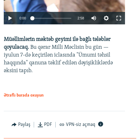
Auto
0:00
2:58
240p
Müəllimlərin məktəb geyimi ilə bağlı tələblər
360p
qoyulacaq.
Bu qərar Milli Məclisin bu gün —
480p
iyulun 7-də keçirilən iclasında "Ümumi təhsil
720p
haqqında" qanuna təklif edilən dəyişikliklərdə
əksini tapıb.
1080p
Ətraflı burada oxuyun
Auto
240p
360p
480p
Paylaş
PDF
VPN-siz açmaq
720p
1080p