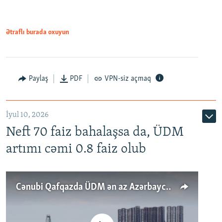
Ətraflı burada oxuyun
Paylaş
PDF
VPN-siz açmaq
İyul 10, 2026
Neft 70 faiz bahalaşsa da, ÜDM
artımı cəmi 0.8 faiz olub
Cənubi Qafqazda ÜDM ən az Azərbaycanda artır: Qonşuları niyə Bakını qabaqlaya bilir?