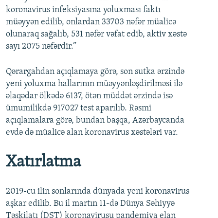
koronavirus infeksiyasına yoluxması faktı
müəyyən edilib, onlardan 33703 nəfər müalicə
olunaraq sağalıb, 531 nəfər vəfat edib, aktiv xəstə
sayı 2075 nəfərdir.”
Qərargahdan açıqlamaya görə, son sutka ərzində
yeni yoluxma hallarının müəyyənləşdirilməsi ilə
əlaqədar ölkədə 6137, ötən müddət ərzində isə
ümumilikdə 917027 test aparılıb. Rəsmi
açıqlamalara görə, bundan başqa, Azərbaycanda
evdə də müalicə alan koronavirus xəstələri var.
Xatırlatma
2019-cu ilin sonlarında dünyada yeni koronavirus
aşkar edilib. Bu il martın 11-də Dünya Səhiyyə
Təşkilatı (DST) koronavirusu pandemiya elan