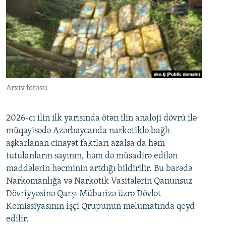
Arxiv fotosu
2026-cı ilin ilk yarısında ötən ilin analoji dövrü ilə
müqayisədə Azərbaycanda narkotiklə bağlı
aşkarlanan cinayət faktları azalsa da həm
tutulanların sayının, həm də müsadirə edilən
maddələrin həcminin artdığı bildirilir. Bu barədə
Narkomanlığa və Narkotik Vasitələrin Qanunsuz
Dövriyyəsinə Qarşı Mübarizə üzrə Dövlət
Komissiyasının İşçi Qrupunun məlumatında qeyd
edilir.