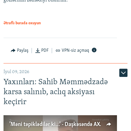
gözlərinin zəiflədiyi bildirilir.
Ətraflı burada oxuyun
Paylaş
PDF
VPN-siz açmaq
İyul 09, 2026
Yaxınları: Sahib Məmmədzadə
karsa salınıb, aclıq aksiyası
keçirir
'Məni təpiklədilər ki...' - Daşkəsəndə AXCP fəalının yaxınları onun həbsinə etiraz edirlər