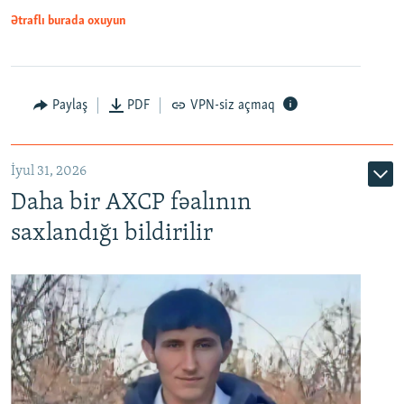
Ətraflı burada oxuyun
Paylaş
PDF
VPN-siz açmaq
İyul 31, 2026
Daha bir AXCP fəalının
saxlandığı bildirilir