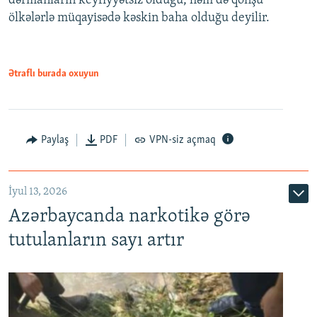
dərmanların keyfiyyətsiz olduğu, həm də qonşu
ölkələrlə müqayisədə kəskin baha olduğu deyilir.
Ətraflı burada oxuyun
Paylaş
PDF
VPN-siz açmaq
İyul 13, 2026
Azərbaycanda narkotikə görə
tutulanların sayı artır