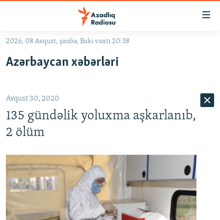
Keçid
linkləri
Əsas
2026, 08 Avqust, şənbə, Bakı vaxtı 20:38
məzmuna
GÜNDƏM
Azərbaycan xəbərləri
qayıt
#İZAHLA
Əsas
KORRUPSIOMETR
naviqasiyaya
Avqust 30, 2020
qayıt
#ƏSLINDƏ
Axtarışa
135 gündəlik yoluxma aşkarlanıb,
FƏRQƏ BAX
keç
2 ölüm
QANUNI DOĞRU
ARAŞDIRMA
MULTIMEDIA
RADIO ARXIV
VIDEO
HAQQIMIZDA
FOTOQALEREYA
OXU ZALI