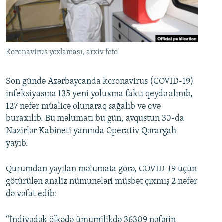
İNFOQRAFIKA
AZƏRBAYCAN ƏDƏBIYYATI KITABXANASI
MISSIYAMIZ
BIZI IZLƏ
KARIKATURA
İSLAM VƏ DEMOKRATIYA
PEŞƏ ETIKASI VƏ JURNALISTIKA STANDARTLARIMIZ
İZ - MƏDƏNIYYƏT PROQRAMI
MATERIALLARIMIZDAN ISTIFADƏ
Koronavirus yoxlaması, arxiv foto
AZADLIQRADIOSU MOBIL TELEFONUNUZDA
RFE/RL-in bütün saytları
BIZIMLƏ ƏLAQƏ
Son gündə Azərbaycanda koronavirus (COVID-19)
infeksiyasına 135 yeni yoluxma faktı qeydə alınıb,
XƏBƏR BÜLLETENLƏRIMIZ
127 nəfər müalicə olunaraq sağalıb və evə
buraxılıb. Bu məlumatı bu gün, avqustun 30-da
Nazirlər Kabineti yanında Operativ Qərargah
yayıb.
Qurumdan yayılan məlumata görə, COVID-19 üçün
götürülən analiz nümunələri müsbət çıxmış 2 nəfər
də vəfat edib:
“İndiyədək ölkədə ümumilikdə 36309 nəfərin