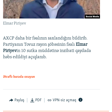
Elmar Piriyev
AXCP daha bir fəalının saxlandığını bildirib.
Partiyanın Tovuz rayon şöbəsinin fəalı
Elmar
Piriyev
in 10 sutka müddətinə inzibati qaydada
həbs edildiyi açıqlanıb.
Ətraflı burada oxuyun
Paylaş
PDF
VPN-siz açmaq