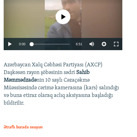
No media source currently available
Auto
0:00
6:51
240p
Azərbaycan Xalq Cəbhəsi Partiyası (AXCP)
360p
Daşkəsən rayon şöbəsinin sədri
Sahib
480p
Auto
240p
360p
480p
Məmmədzadə
nin 10 saylı Cəzaçəkmə
720p
Müəssisəsində cərimə kamerasına (kars) salındığı
720p
1080p
və buna etiraz olaraq aclıq aksiyasına başladığı
1080p
bildirilir.
Ətraflı burada oxuyun