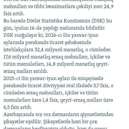
məhsulları və tibbi ləvazimatlara çəkdiyi xərc 24,9
480p
Auto
240p
360p
480p
faiz artıb.
720p
Bu barədə Dövlət Statistika Komitəsinin (DSK) bu
720p
1080p
gün, iyulun 16-da yaydığı məlumatda bildirilir.
1080p
DSK vurğulayır ki, 2026-cı ilin yanvar-iyun
aylarında pərakəndə ticarət şəbəkəsində
istehlakçılara 32,4 milyard manatlıq, o cümlədən
17,6 milyard manatlıq ərzaq məhsulları, içkilər və
tütün məmulatları, 14,8 milyard manatlıq qeyri-
ərzaq malları satılıb.
2025-ci ilin yanvar-iyun ayları ilə müqayisədə
pərakəndə ticarət dövriyyəsi real ifadədə 3,7 faiz, o
cümlədən ərzaq məhsulları, içkilər və tütün
məmulatları üzrə 1,4 faiz, qeyri-ərzaq malları üzrə
6,5 faiz artıb.
Azərbaycanda tez-tez dərmanların qiymətlərindən
şikayətlər eşidilir. Şikayətlərdə həm bir çox