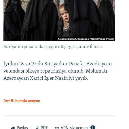
Suriyanın şimalında qaçqın düşərgəsi, arxiv fotosu
İyulun 18 və 19-da Suriyadan 16 nəfər Azərbaycan
vətəndaşı ölkəyə repatriasiya olunub. Məlumatı
Azərbaycan Xarici İşlər Nazirliyi yayıb.
Ətraflı burada oxuyun
Paylaş
PDF
VPN-siz açmaq