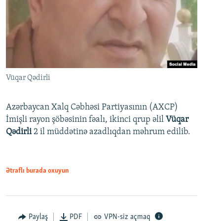
Vüqar Qədirli
Azərbaycan Xalq Cəbhəsi Partiyasının (AXCP)
İmişli rayon şöbəsinin fəalı, ikinci qrup əlil
Vüqar
Qədirli
2 il müddətinə azadlıqdan məhrum edilib.
Ətraflı burada oxuyun
Paylaş
PDF
VPN-siz açmaq