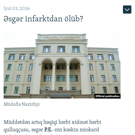
720p
1080p
İyul 03, 2026
Əsgər infarktdan ölüb?
Müdafiə Nazirliyi
Müddətdən artıq həqiqi hərbi xidmət hərbi
qulluqçusu, əsgər
P.E.
-nin kəskin miokard