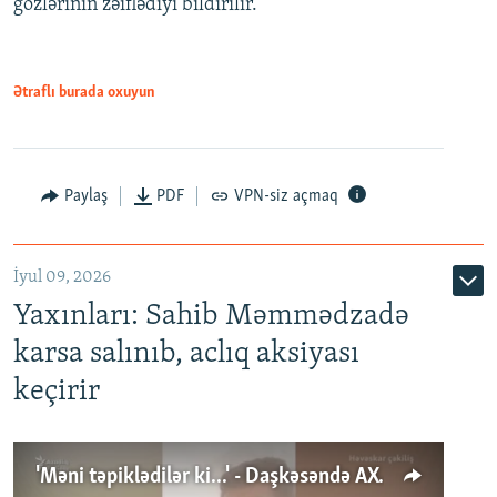
gözlərinin zəiflədiyi bildirilir.
Ətraflı burada oxuyun
Paylaş
PDF
VPN-siz açmaq
İyul 09, 2026
Yaxınları: Sahib Məmmədzadə
karsa salınıb, aclıq aksiyası
keçirir
'Məni təpiklədilər ki...' - Daşkəsəndə AXCP fəalının yaxınları onun həbsinə etiraz edirlər