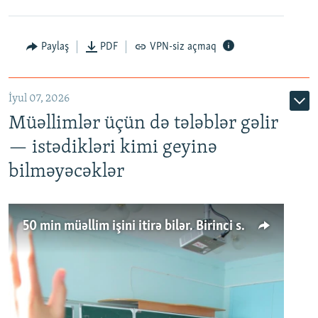
Paylaş
PDF
VPN-siz açmaq
İyul 07, 2026
Müəllimlər üçün də tələblər gəlir
— istədikləri kimi geyinə
bilməyəcəklər
50 min müəllim işini itirə bilər. Birinci sinfə gedənlər azalır