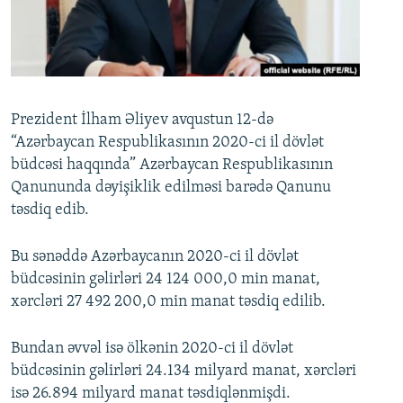
İNFOQRAFIKA
AZƏRBAYCAN ƏDƏBIYYATI KITABXANASI
MISSIYAMIZ
BIZI IZLƏ
KARIKATURA
İSLAM VƏ DEMOKRATIYA
PEŞƏ ETIKASI VƏ JURNALISTIKA STANDARTLARIMIZ
İZ - MƏDƏNIYYƏT PROQRAMI
MATERIALLARIMIZDAN ISTIFADƏ
AZADLIQRADIOSU MOBIL TELEFONUNUZDA
RFE/RL-in bütün saytları
Prezident İlham Əliyev avqustun 12-də
“Azərbaycan Respublikasının 2020-ci il dövlət
BIZIMLƏ ƏLAQƏ
büdcəsi haqqında” Azərbaycan Respublikasının
XƏBƏR BÜLLETENLƏRIMIZ
Qanununda dəyişiklik edilməsi barədə Qanunu
təsdiq edib.
Bu sənəddə Azərbaycanın 2020-ci il dövlət
büdcəsinin gəlirləri 24 124 000,0 min manat,
xərcləri 27 492 200,0 min manat təsdiq edilib.
Bundan əvvəl isə ölkənin 2020-ci il dövlət
büdcəsinin gəlirləri 24.134 milyard manat, xərcləri
isə 26.894 milyard manat təsdiqlənmişdi.