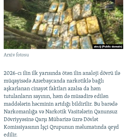
Arxiv fotosu
2026-cı ilin ilk yarısında ötən ilin analoji dövrü ilə
müqayisədə Azərbaycanda narkotiklə bağlı
aşkarlanan cinayət faktları azalsa da həm
tutulanların sayının, həm də müsadirə edilən
maddələrin həcminin artdığı bildirilir. Bu barədə
Narkomanlığa və Narkotik Vasitələrin Qanunsuz
Dövriyyəsinə Qarşı Mübarizə üzrə Dövlət
Komissiyasının İşçi Qrupunun məlumatında qeyd
edilir.