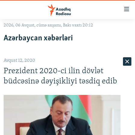
Keçid
linkləri
Əsas
2026, 06 Avqust, cümə axşamı, Bakı vaxtı 20:12
məzmuna
GÜNDƏM
Azərbaycan xəbərləri
qayıt
#İZAHLA
Əsas
KORRUPSIOMETR
naviqasiyaya
Avqust 12, 2020
qayıt
#ƏSLINDƏ
Axtarışa
Prezident 2020-ci ilin dövlət
FƏRQƏ BAX
keç
büdcəsinə dəyişikliyi təsdiq edib
QANUNI DOĞRU
ARAŞDIRMA
MULTIMEDIA
RADIO ARXIV
VIDEO
HAQQIMIZDA
FOTOQALEREYA
OXU ZALI