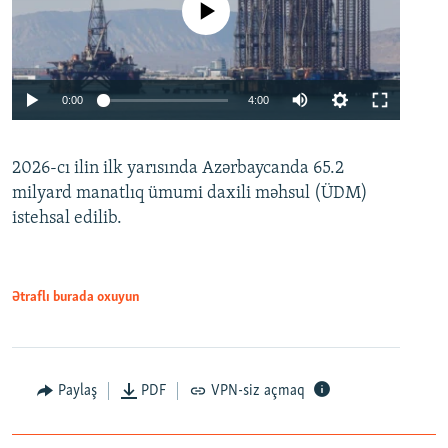
No media source currently available
Auto
0:00
4:00
240p
2026-cı ilin ilk yarısında Azərbaycanda 65.2
360p
milyard manatlıq ümumi daxili məhsul (ÜDM)
480p
Auto
240p
360p
480p
istehsal edilib.
720p
720p
1080p
1080p
Ətraflı burada oxuyun
Paylaş
PDF
VPN-siz açmaq