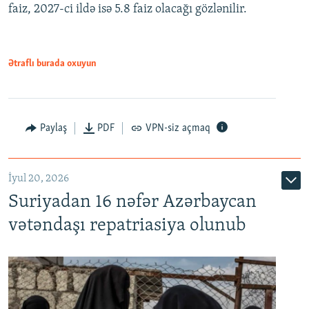
faiz, 2027-ci ildə isə 5.8 faiz olacağı gözlənilir.
480p
720p
1080p
Ətraflı burada oxuyun
Paylaş
PDF
VPN-siz açmaq
İyul 20, 2026
Auto
240p
360p
480p
Suriyadan 16 nəfər Azərbaycan
720p
1080p
vətəndaşı repatriasiya olunub