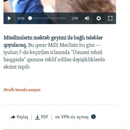
Auto
0:00
2:58
240p
Müəllimlərin məktəb geyimi ilə bağlı tələblər
360p
qoyulacaq.
Bu qərar Milli Məclisin bu gün —
480p
iyulun 7-də keçirilən iclasında "Ümumi təhsil
720p
haqqında" qanuna təklif edilən dəyişikliklərdə
əksini tapıb.
1080p
Ətraflı burada oxuyun
Auto
240p
360p
480p
Paylaş
PDF
VPN-siz açmaq