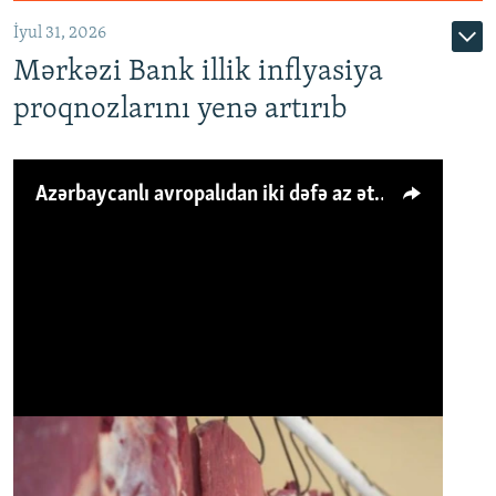
İyul 31, 2026
Mərkəzi Bank illik inflyasiya
proqnozlarını yenə artırıb
Azərbaycanlı avropalıdan iki dəfə az ət yeyir, amma... 'Qiymət artımı qaçılmazdır'