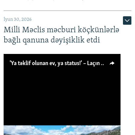
İyun 30, 2026
Milli Məclis məcburi köçkünlərlə
bağlı qanuna dəyişiklik etdi
'Ya təklif olunan ev, ya status!' – Laçın köçkünü: 'Laçından başqa heç hara!'