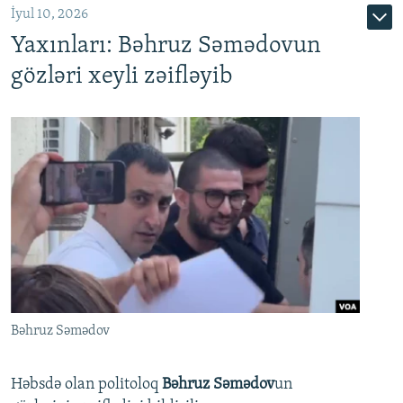
İyul 10, 2026
Yaxınları: Bəhruz Səmədovun
gözləri xeyli zəifləyib
Bəhruz Səmədov
Həbsdə olan politoloq
Bəhruz Səmədov
un