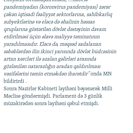
pandemiyadan (koronvirus pandemiyası) zərər
çəkən iqtisadi fəaliyyət sektorlarına, sahibkarlıq
subyektlərinə və eləcə də əhalinin həssas
qruplarına göstərilən dövlət dəstəyinin davam
etdirilməsi üçün əlavə maliyyə təminatının
yaradılmasıdır. Eləcə də, məqsəd sadalanan
səbəblərdən ilin ikinci yarısında dövlət büdcəsinin
artan xərcləri ilə azalan gəlirləri arasında
gözlənilən natarazlığın aradan qaldırılması
vəzifələrini təmin etməkdən ibarətdir"
onda MN
bildirirdi .
Sonra Nazirlər Kabineti layihəni bəyənərək Milli
Məclisə göndərmişdi. Parlament də 3 günlik
müzakirədən sonra layihəni qəbul etmişdi.