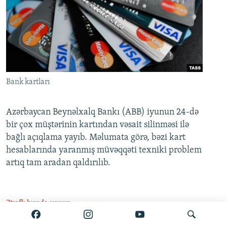
Bank kartları
Azərbaycan Beynəlxalq Bankı (ABB) iyunun 24-də
bir çox müştərinin kartından vəsait silinməsi ilə
bağlı açıqlama yayıb. Məlumata görə, bəzi kart
hesablarında yaranmış müvəqqəti texniki problem
artıq tam aradan qaldırılıb.
Ətraflı burada oxuyun