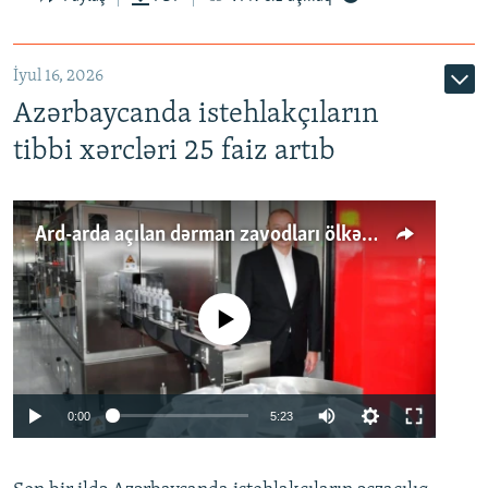
İyul 16, 2026
Azərbaycanda istehlakçıların
tibbi xərcləri 25 faiz artıb
Ard-arda açılan dərman zavodları ölkənin tələbatını ödəyirmi?
No media source currently available
Auto
0:00
5:23
240p
360p