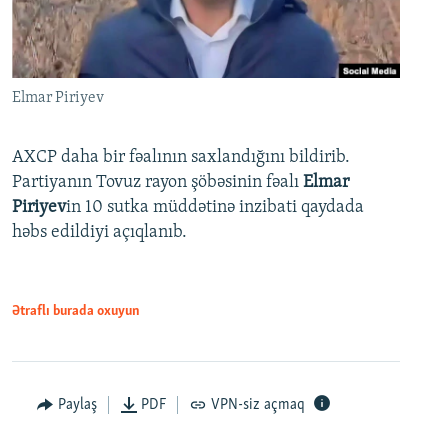
Elmar Piriyev
AXCP daha bir fəalının saxlandığını bildirib.
Partiyanın Tovuz rayon şöbəsinin fəalı
Elmar
Piriyev
in 10 sutka müddətinə inzibati qaydada
həbs edildiyi açıqlanıb.
Ətraflı burada oxuyun
Paylaş
PDF
VPN-siz açmaq