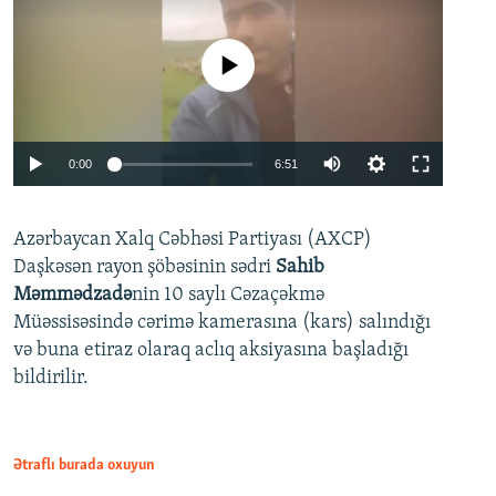
No media source currently available
Auto
0:00
6:51
240p
Azərbaycan Xalq Cəbhəsi Partiyası (AXCP)
360p
Daşkəsən rayon şöbəsinin sədri
Sahib
480p
Auto
240p
360p
480p
Məmmədzadə
nin 10 saylı Cəzaçəkmə
720p
Müəssisəsində cərimə kamerasına (kars) salındığı
720p
1080p
və buna etiraz olaraq aclıq aksiyasına başladığı
1080p
bildirilir.
Ətraflı burada oxuyun