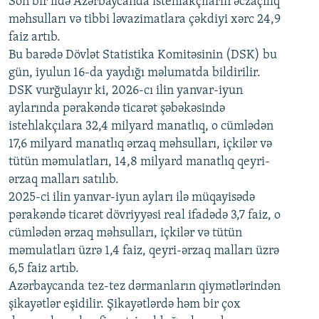
Son bir ildə Azərbaycanda istehlakçıların
əczaçılıq
məhsulları və tibbi ləvazimatlara çəkdiyi xərc 24,9
480p
Auto
240p
360p
480p
faiz artıb.
720p
Bu barədə Dövlət Statistika Komitəsinin (DSK) bu
720p
1080p
gün, iyulun 16-da yaydığı məlumatda bildirilir.
1080p
DSK vurğulayır ki, 2026-cı ilin yanvar-iyun
aylarında pərakəndə ticarət şəbəkəsində
istehlakçılara 32,4 milyard manatlıq, o cümlədən
17,6 milyard manatlıq ərzaq məhsulları, içkilər və
tütün məmulatları, 14,8 milyard manatlıq qeyri-
ərzaq malları satılıb.
2025-ci ilin yanvar-iyun ayları ilə müqayisədə
pərakəndə ticarət dövriyyəsi real ifadədə 3,7 faiz, o
cümlədən ərzaq məhsulları, içkilər və tütün
məmulatları üzrə 1,4 faiz, qeyri-ərzaq malları üzrə
6,5 faiz artıb.
Azərbaycanda tez-tez dərmanların qiymətlərindən
şikayətlər eşidilir. Şikayətlərdə həm bir çox