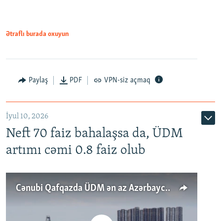
Ətraflı burada oxuyun
Paylaş
PDF
VPN-siz açmaq
İyul 10, 2026
Neft 70 faiz bahalaşsa da, ÜDM
artımı cəmi 0.8 faiz olub
Cənubi Qafqazda ÜDM ən az Azərbaycanda artır: Qonşuları niyə Bakını qabaqlaya bilir?