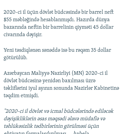
2020-ci il üçün dövlət büdcəsində bir barrel neft
$55 məbləğində hesablanmışdı. Hazırda dünya
bazarında neftin bir barrelinin qiyməti 45 dollar
civarında dəyişir.
Yeni təsdiqlənən sənəddə isə bu rəqəm 35 dollar
götürülüb.
Azərbaycan Maliyyə Nazirliyi (MN) 2020-ci il
dövlət büdcəsinə yenidən baxılması üzrə
təkliflərini iyul ayının sonunda Nazirlər Kabinetinə
təqdim etmişdi.
"2020-ci il dövlət və icmal büdcələrində ediləcək
dəyişikliklərin əsas məqsədi əlavə müdafiə və
təhlükəsizlik tədbirlərinin görülməsi üçün
ehtiyatın formalaşdırılması, ...habelə