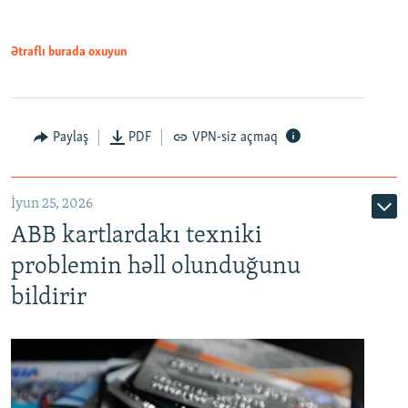
Ətraflı burada oxuyun
Auto
240p
360p
480p
Paylaş
PDF
VPN-siz açmaq
720p
1080p
İyun 25, 2026
ABB kartlardakı texniki
problemin həll olunduğunu
bildirir