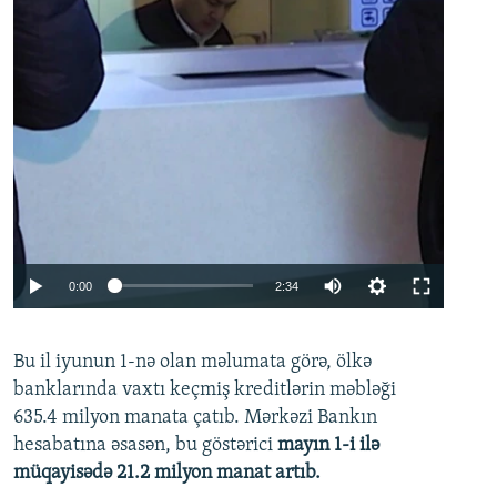
Auto
0:00
2:34
240p
Bu il iyunun 1-nə olan məlumata görə, ölkə
360p
banklarında vaxtı keçmiş kreditlərin məbləği
480p
635.4 milyon manata çatıb. Mərkəzi Bankın
720p
hesabatına əsasən, bu göstərici
mayın 1-i ilə
müqayisədə 21.2 milyon manat artıb.
1080p