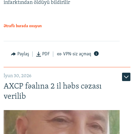
infarktından öldüyü bildirilir
Ətraflı burada oxuyun
Paylaş
PDF
VPN-siz açmaq
İyun 30, 2026
AXCP fəalına 2 il həbs cəzası
verilib