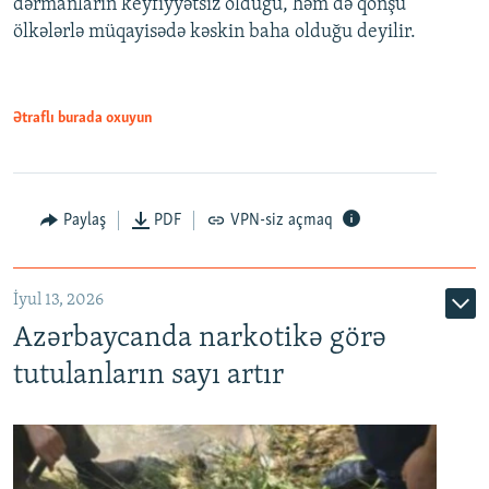
dərmanların keyfiyyətsiz olduğu, həm də qonşu
ölkələrlə müqayisədə kəskin baha olduğu deyilir.
Ətraflı burada oxuyun
Paylaş
PDF
VPN-siz açmaq
İyul 13, 2026
Azərbaycanda narkotikə görə
tutulanların sayı artır