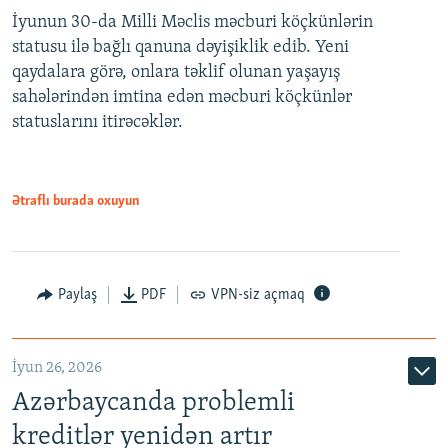
İyunun 30-da Milli Məclis məcburi köçkünlərin
360p
statusu ilə bağlı qanuna dəyişiklik edib. Yeni
480p
qaydalara görə, onlara təklif olunan yaşayış
720p
sahələrindən imtina edən məcburi köçkünlər
statuslarını itirəcəklər.
1080p
Ətraflı burada oxuyun
Auto
240p
360p
480p
Paylaş
PDF
VPN-siz açmaq
720p
1080p
İyun 26, 2026
Azərbaycanda problemli
kreditlər yenidən artır