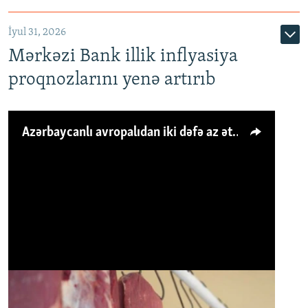
İyul 31, 2026
Mərkəzi Bank illik inflyasiya
proqnozlarını yenə artırıb
Azərbaycanlı avropalıdan iki dəfə az ət yeyir, amma... 'Qiymət artımı qaçılmazdır'