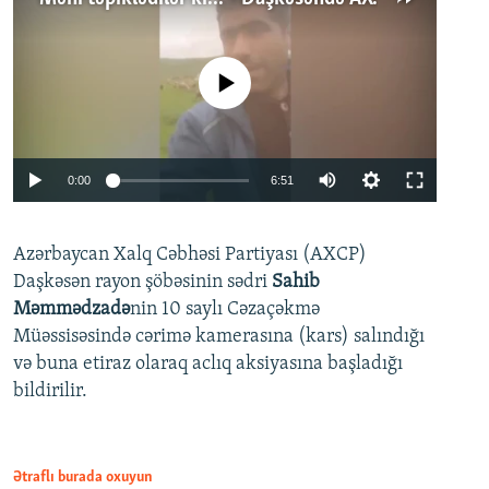
No media source currently available
Auto
0:00
6:51
240p
Azərbaycan Xalq Cəbhəsi Partiyası (AXCP)
360p
Daşkəsən rayon şöbəsinin sədri
Sahib
480p
Auto
240p
360p
480p
Məmmədzadə
nin 10 saylı Cəzaçəkmə
720p
Müəssisəsində cərimə kamerasına (kars) salındığı
720p
1080p
və buna etiraz olaraq aclıq aksiyasına başladığı
1080p
bildirilir.
Ətraflı burada oxuyun