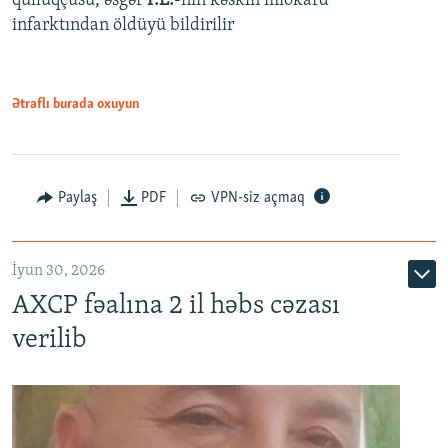
qulluqçusu, əsgər
P.E.
-nin kəskin miokard
infarktından öldüyü bildirilir
Ətraflı burada oxuyun
Paylaş
PDF
VPN-siz açmaq
İyun 30, 2026
AXCP fəalına 2 il həbs cəzası
verilib