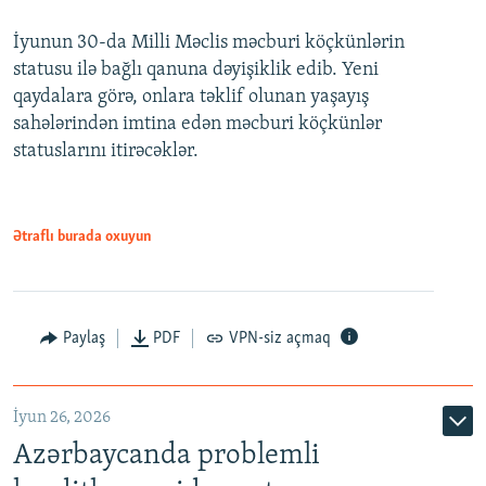
240p
İyunun 30-da Milli Məclis məcburi köçkünlərin
360p
statusu ilə bağlı qanuna dəyişiklik edib. Yeni
480p
qaydalara görə, onlara təklif olunan yaşayış
720p
sahələrindən imtina edən məcburi köçkünlər
statuslarını itirəcəklər.
1080p
Ətraflı burada oxuyun
Auto
240p
360p
480p
Paylaş
PDF
VPN-siz açmaq
720p
1080p
İyun 26, 2026
Azərbaycanda problemli