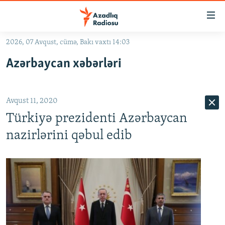
Keçid
linkləri
Əsas
2026, 07 Avqust, cümə, Bakı vaxtı 14:03
məzmuna
GÜNDƏM
Azərbaycan xəbərləri
qayıt
#İZAHLA
Əsas
KORRUPSIOMETR
naviqasiyaya
Avqust 11, 2020
qayıt
#ƏSLINDƏ
Axtarışa
Türkiyə prezidenti Azərbaycan
FƏRQƏ BAX
keç
nazirlərini qəbul edib
QANUNI DOĞRU
ARAŞDIRMA
MULTIMEDIA
RADIO ARXIV
VIDEO
HAQQIMIZDA
FOTOQALEREYA
OXU ZALI