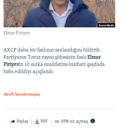
Elmar Piriyev
AXCP daha bir fəalının saxlandığını bildirib.
Partiyanın Tovuz rayon şöbəsinin fəalı
Elmar
Piriyev
in 10 sutka müddətinə inzibati qaydada
həbs edildiyi açıqlanıb.
Ətraflı burada oxuyun
Paylaş
PDF
VPN-siz açmaq