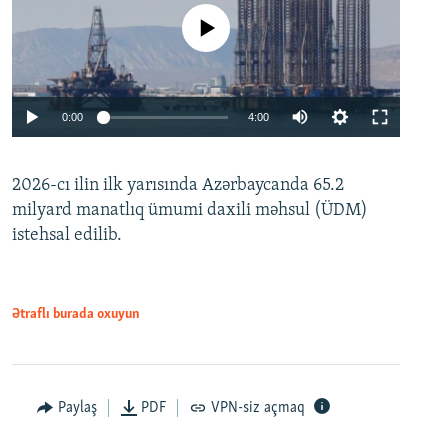
No media source currently available
Auto
0:00
4:00
240p
2026-cı ilin ilk yarısında Azərbaycanda 65.2
360p
milyard manatlıq ümumi daxili məhsul (ÜDM)
480p
Auto
240p
360p
480p
istehsal edilib.
720p
720p
1080p
1080p
Ətraflı burada oxuyun
Paylaş
PDF
VPN-siz açmaq