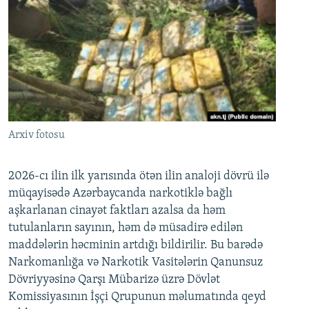
Arxiv fotosu
2026-cı ilin ilk yarısında ötən ilin analoji dövrü ilə
müqayisədə Azərbaycanda narkotiklə bağlı
aşkarlanan cinayət faktları azalsa da həm
tutulanların sayının, həm də müsadirə edilən
maddələrin həcminin artdığı bildirilir. Bu barədə
Narkomanlığa və Narkotik Vasitələrin Qanunsuz
Dövriyyəsinə Qarşı Mübarizə üzrə Dövlət
Komissiyasının İşçi Qrupunun məlumatında qeyd