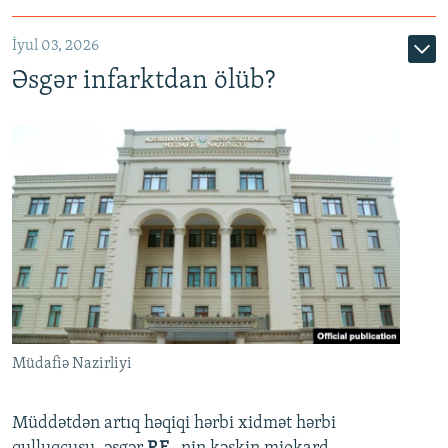
720p
1080p
İyul 03, 2026
Əsgər infarktdan ölüb?
Müdafiə Nazirliyi
Müddətdən artıq həqiqi hərbi xidmət hərbi