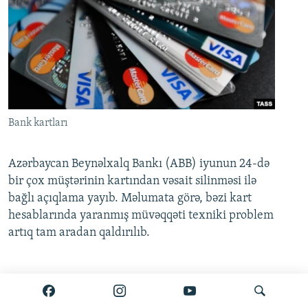
Bank kartları
Azərbaycan Beynəlxalq Bankı (ABB) iyunun 24-də
bir çox müştərinin kartından vəsait silinməsi ilə
bağlı açıqlama yayıb. Məlumata görə, bəzi kart
hesablarında yaranmış müvəqqəti texniki problem
artıq tam aradan qaldırılıb.
Ətraflı burada oxuyun