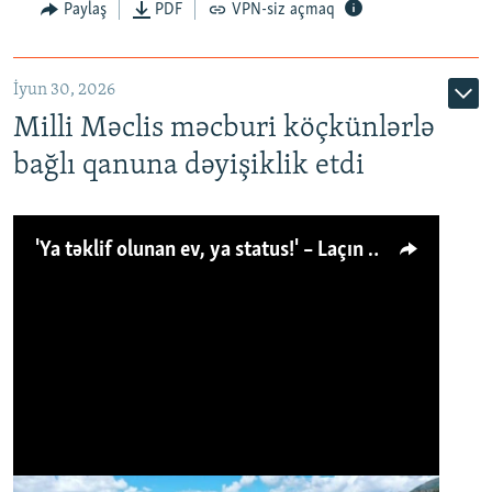
Paylaş
PDF
VPN-siz açmaq
İyun 30, 2026
Milli Məclis məcburi köçkünlərlə
bağlı qanuna dəyişiklik etdi
'Ya təklif olunan ev, ya status!' – Laçın köçkünü: 'Laçından başqa heç hara!'