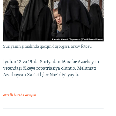
Suriyanın şimalında qaçqın düşərgəsi, arxiv fotosu
İyulun 18 və 19-da Suriyadan 16 nəfər Azərbaycan
vətəndaşı ölkəyə repatriasiya olunub. Məlumatı
Azərbaycan Xarici İşlər Nazirliyi yayıb.
Ətraflı burada oxuyun