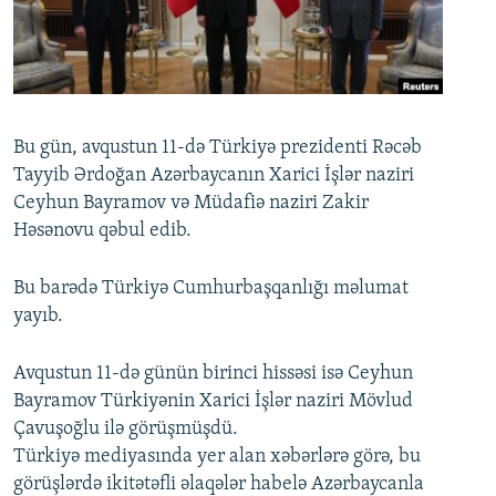
İNFOQRAFIKA
AZƏRBAYCAN ƏDƏBIYYATI KITABXANASI
MISSIYAMIZ
BIZI IZLƏ
KARIKATURA
İSLAM VƏ DEMOKRATIYA
PEŞƏ ETIKASI VƏ JURNALISTIKA STANDARTLARIMIZ
İZ - MƏDƏNIYYƏT PROQRAMI
MATERIALLARIMIZDAN ISTIFADƏ
AZADLIQRADIOSU MOBIL TELEFONUNUZDA
RFE/RL-in bütün saytları
Bu gün, avqustun 11-də Türkiyə prezidenti Rəcəb
Tayyib Ərdoğan Azərbaycanın Xarici İşlər naziri
BIZIMLƏ ƏLAQƏ
Ceyhun Bayramov və Müdafiə naziri Zakir
XƏBƏR BÜLLETENLƏRIMIZ
Həsənovu qəbul edib.
Bu barədə Türkiyə Cumhurbaşqanlığı məlumat
yayıb.
Avqustun 11-də günün birinci hissəsi isə Ceyhun
Bayramov Türkiyənin Xarici İşlər naziri Mövlud
Çavuşoğlu ilə görüşmüşdü.
Türkiyə mediyasında yer alan xəbərlərə görə, bu
görüşlərdə ikitətəfli əlaqələr habelə Azərbaycanla