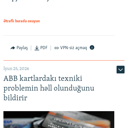
Ətraflı burada oxuyun
Auto
240p
360p
480p
Paylaş
PDF
VPN-siz açmaq
720p
1080p
İyun 25, 2026
ABB kartlardakı texniki
problemin həll olunduğunu
bildirir