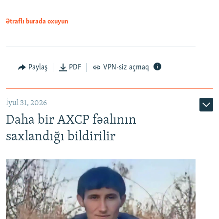
Ətraflı burada oxuyun
Paylaş
PDF
VPN-siz açmaq
İyul 31, 2026
Daha bir AXCP fəalının
saxlandığı bildirilir