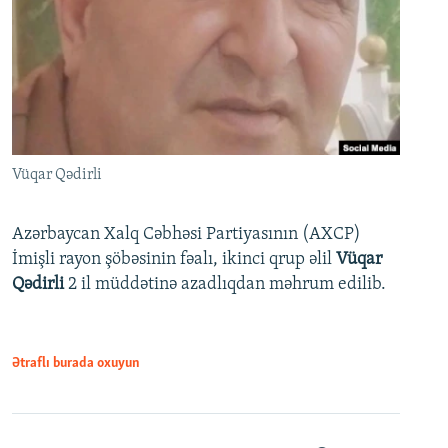
Vüqar Qədirli
Azərbaycan Xalq Cəbhəsi Partiyasının (AXCP)
İmişli rayon şöbəsinin fəalı, ikinci qrup əlil
Vüqar
Qədirli
2 il müddətinə azadlıqdan məhrum edilib.
Ətraflı burada oxuyun