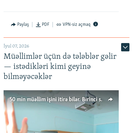
Paylaş
PDF
VPN-siz açmaq
İyul 07, 2026
Müəllimlər üçün də tələblər gəlir
— istədikləri kimi geyinə
bilməyəcəklər
50 min müəllim işini itirə bilər. Birinci sinfə gedənlər azalır