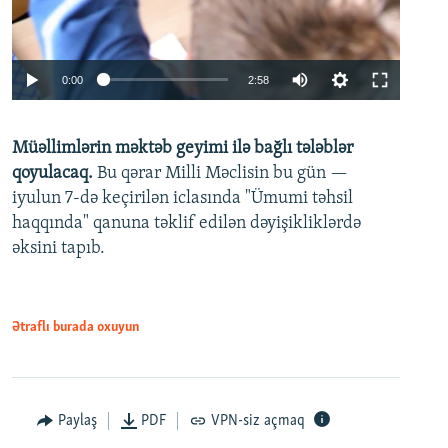
Auto
0:00
2:58
240p
Müəllimlərin məktəb geyimi ilə bağlı tələblər
360p
qoyulacaq.
Bu qərar Milli Məclisin bu gün —
480p
iyulun 7-də keçirilən iclasında "Ümumi təhsil
720p
haqqında" qanuna təklif edilən dəyişikliklərdə
əksini tapıb.
1080p
Ətraflı burada oxuyun
Auto
240p
360p
480p
Paylaş
PDF
VPN-siz açmaq