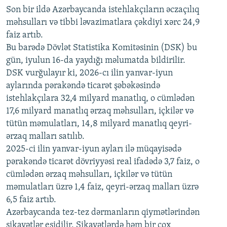
Son bir ildə Azərbaycanda istehlakçıların
360p
əczaçılıq
məhsulları və tibbi ləvazimatlara çəkdiyi xərc 24,9
480p
Auto
240p
360p
480p
faiz artıb.
720p
Bu barədə Dövlət Statistika Komitəsinin (DSK) bu
720p
1080p
gün, iyulun 16-da yaydığı məlumatda bildirilir.
1080p
DSK vurğulayır ki, 2026-cı ilin yanvar-iyun
aylarında pərakəndə ticarət şəbəkəsində
istehlakçılara 32,4 milyard manatlıq, o cümlədən
17,6 milyard manatlıq ərzaq məhsulları, içkilər və
tütün məmulatları, 14,8 milyard manatlıq qeyri-
ərzaq malları satılıb.
2025-ci ilin yanvar-iyun ayları ilə müqayisədə
pərakəndə ticarət dövriyyəsi real ifadədə 3,7 faiz, o
cümlədən ərzaq məhsulları, içkilər və tütün
məmulatları üzrə 1,4 faiz, qeyri-ərzaq malları üzrə
6,5 faiz artıb.
Azərbaycanda tez-tez dərmanların qiymətlərindən
şikayətlər eşidilir. Şikayətlərdə həm bir çox