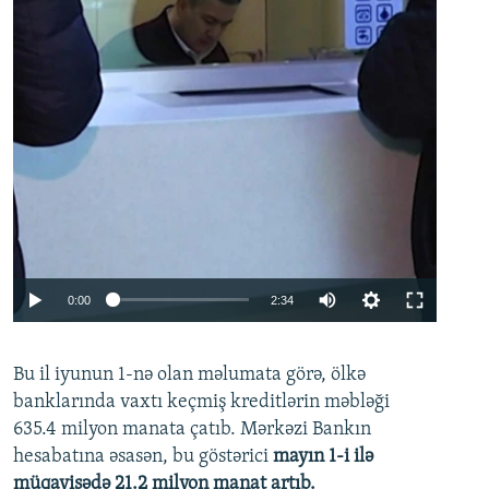
Auto
0:00
2:34
240p
Bu il iyunun 1-nə olan məlumata görə, ölkə
360p
banklarında vaxtı keçmiş kreditlərin məbləği
480p
635.4 milyon manata çatıb. Mərkəzi Bankın
720p
hesabatına əsasən, bu göstərici
mayın 1-i ilə
müqayisədə 21.2 milyon manat artıb.
1080p