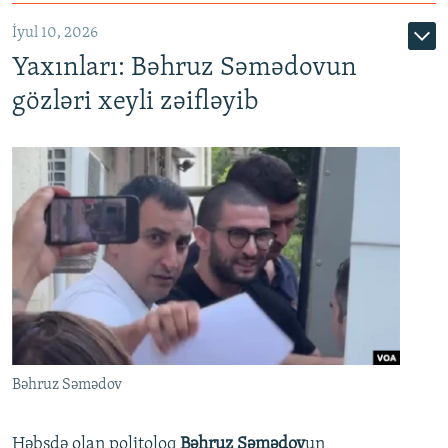
İyul 10, 2026
Yaxınları: Bəhruz Səmədovun
gözləri xeyli zəifləyib
Bəhruz Səmədov
Həbsdə olan politoloq
Bəhruz Səmədov
un