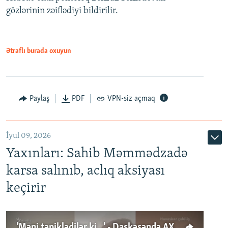
gözlərinin zəiflədiyi bildirilir.
Ətraflı burada oxuyun
Paylaş
PDF
VPN-siz açmaq
İyul 09, 2026
Yaxınları: Sahib Məmmədzadə
karsa salınıb, aclıq aksiyası
keçirir
'Məni təpiklədilər ki...' - Daşkəsəndə AXCP fəalının yaxınları onun həbsinə etiraz edirlər