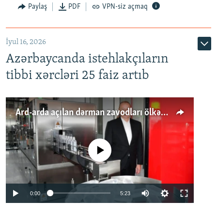
Paylaş
PDF
VPN-siz açmaq
İyul 16, 2026
Azərbaycanda istehlakçıların
tibbi xərcləri 25 faiz artıb
Ard-arda açılan dərman zavodları ölkənin tələbatını ödəyirmi?
No media source currently available
Auto
0:00
5:23
240p