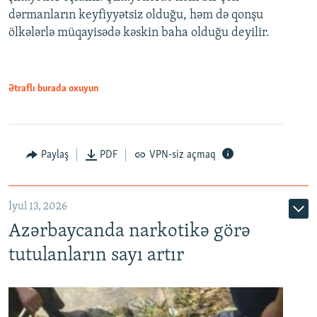
dərmanların keyfiyyətsiz olduğu, həm də qonşu
ölkələrlə müqayisədə kəskin baha olduğu deyilir.
Ətraflı burada oxuyun
Paylaş
PDF
VPN-siz açmaq
İyul 13, 2026
Azərbaycanda narkotikə görə
tutulanların sayı artır