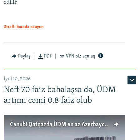
edilir.
Ətraflı burada oxuyun
Paylaş
PDF
VPN-siz açmaq
İyul 10, 2026
Neft 70 faiz bahalaşsa da, ÜDM
artımı cəmi 0.8 faiz olub
Cənubi Qafqazda ÜDM ən az Azərbaycanda artır: Qonşuları niyə Bakını qabaqlaya bilir?