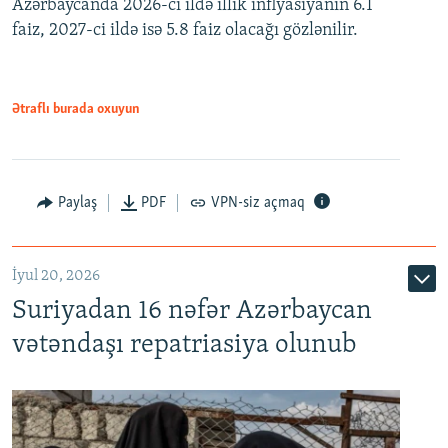
Azərbaycanda 2026-cı ildə illik inflyasiyanın 6.1
360p
faiz, 2027-ci ildə isə 5.8 faiz olacağı gözlənilir.
480p
720p
1080p
Ətraflı burada oxuyun
Paylaş
PDF
VPN-siz açmaq
İyul 20, 2026
Auto
240p
360p
480p
Suriyadan 16 nəfər Azərbaycan
720p
1080p
vətəndaşı repatriasiya olunub