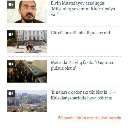
Elvin Mustafayev azadlıqda:
'Milyonluq yox, minlik korrupsiya
var'
Gürcüstan ali təhsili pulsuz etdi
Metroda 11 aylıq fasilə: 'Daşınma
pulsuz olsun'
'Binaları o qədər sıx tikiblər ki...' —
Küləklər şəhərində hava böhranı
Bölmənin bütün materialları burada