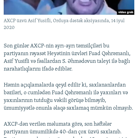
AXCP üzvü Asif Yusifli, Orduya dəstək aksiyasında, 14 iyul
2020
Son günlər AXCP-nin ayrı-ayrı təmsilçiləri bu
partiyanın rəyasət Heyətinin üzvləri Fuad Qəhrəmanlı,
Asif Yusifli və fəallardan S. Əhmədovun taleyi ilə bağlı
narahatlıqlarını ifadə ediblər.
Həmin açıqlamalarda qeyd edilir ki, saxlananlardan
bəziləri, o cumlədən Fuad Qəhrəmanlı ilə yaxınları və
yaxınlarının tutduğu vəkili görüşə bilməyib,
ümumiyyətlə onunla əlaqə saxlamaq mümkün olmayıb.
AXCP-dən verilən məlumata görə, son həftələr
partiyanın ümumilikdə 40-dan çox üzvü saxlanıb.