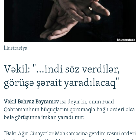
İNFOQRAFIKA
AZƏRBAYCAN ƏDƏBIYYATI KITABXANASI
MISSIYAMIZ
BIZI IZLƏ
KARIKATURA
İSLAM VƏ DEMOKRATIYA
PEŞƏ ETIKASI VƏ JURNALISTIKA STANDARTLARIMIZ
İZ - MƏDƏNIYYƏT PROQRAMI
MATERIALLARIMIZDAN ISTIFADƏ
AZADLIQRADIOSU MOBIL TELEFONUNUZDA
RFE/RL-in bütün saytları
İllustrasiya
BIZIMLƏ ƏLAQƏ
XƏBƏR BÜLLETENLƏRIMIZ
Vəkil: "...indi söz verdilər,
görüşə şərait yaradılacaq"
Vəkil Bəhruz Bayramov
isə deyir ki, onun Fuad
Qəhrəmanlının hüquqlarını qorumaqla bağlı orderi olsa
belə görüşünnə imkan yaradılmır:
“Bakı Ağır Cinayətlər Məhkəməsinə getdim rəsmi orderi