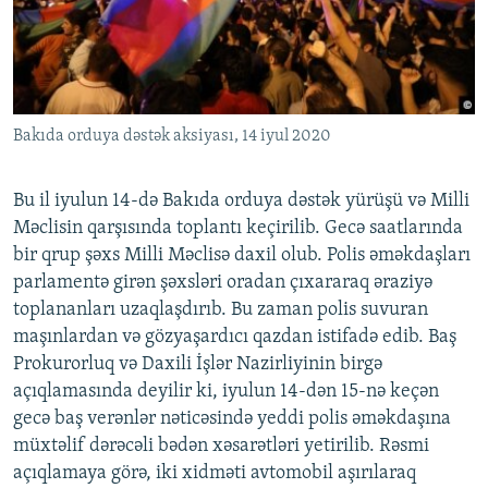
Bakıda orduya dəstək aksiyası, 14 iyul 2020
Bu il iyulun 14-də Bakıda orduya dəstək yürüşü və Milli
Məclisin qarşısında toplantı keçirilib. Gecə saatlarında
bir qrup şəxs Milli Məclisə daxil olub. Polis əməkdaşları
parlamentə girən şəxsləri oradan çıxararaq əraziyə
toplananları uzaqlaşdırıb. Bu zaman polis suvuran
maşınlardan və gözyaşardıcı qazdan istifadə edib. Baş
Prokurorluq və Daxili İşlər Nazirliyinin birgə
açıqlamasında deyilir ki, iyulun 14-dən 15-nə keçən
gecə baş verənlər nəticəsində yeddi polis əməkdaşına
müxtəlif dərəcəli bədən xəsarətləri yetirilib. Rəsmi
açıqlamaya görə, iki xidməti avtomobil aşırılaraq