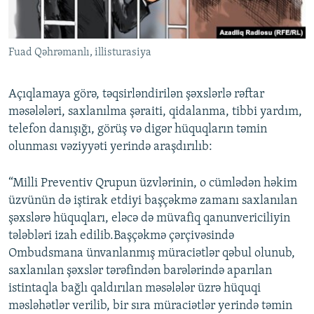
Fuad Qəhrəmanlı, illisturasiya
Açıqlamaya görə, təqsirləndirilən şəxslərlə rəftar
məsələləri, saxlanılma şəraiti, qidalanma, tibbi yardım,
telefon danışığı, görüş və digər hüquqların təmin
olunması vəziyyəti yerində araşdırılıb:
“Milli Preventiv Qrupun üzvlərinin, o cümlədən həkim
üzvünün də iştirak etdiyi başçəkmə zamanı saxlanılan
şəxslərə hüquqları, eləcə də müvafiq qanunvericiliyin
tələbləri izah edilib.Başçəkmə çərçivəsində
Ombudsmana ünvanlanmış müraciətlər qəbul olunub,
saxlanılan şəxslər tərəfindən barələrində aparılan
istintaqla bağlı qaldırılan məsələlər üzrə hüquqi
məsləhətlər verilib, bir sıra müraciətlər yerində təmin