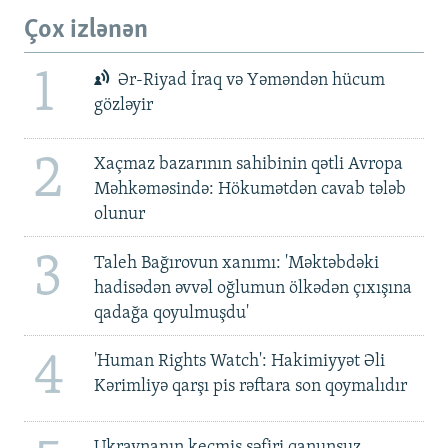
Çox izlənən
1
Ər-Riyad İraq və Yəməndən hücum
gözləyir
2
Xaçmaz bazarının sahibinin qətli Avropa
Məhkəməsində: Hökumətdən cavab tələb
olunur
3
Taleh Bağırovun xanımı: 'Məktəbdəki
hadisədən əvvəl oğlumun ölkədən çıxışına
qadağa qoyulmuşdu'
4
'Human Rights Watch': Hakimiyyət Əli
Kərimliyə qarşı pis rəftara son qoymalıdır
Ukraynanın keçmiş səfiri qanunsuz