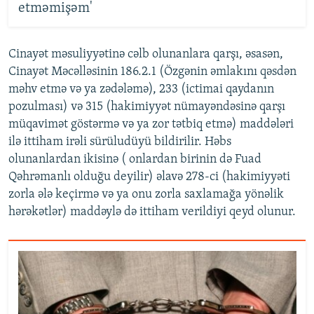
etməmişəm'
Cinayət məsuliyyətinə cəlb olunanlara qarşı, əsasən,
Cinayət Məcəlləsinin 186.2.1 (Özgənin əmlakını qəsdən
məhv etmə və ya zədələmə), 233 (ictimai qaydanın
pozulması) və 315 (hakimiyyət nümayəndəsinə qarşı
müqavimət göstərmə və ya zor tətbiq etmə) maddələri
ilə ittiham irəli sürüludüyü bildirilir. Həbs
olunanlardan ikisinə ( onlardan birinin də Fuad
Qəhrəmanlı olduğu deyilir) əlavə 278-ci (hakimiyyəti
zorla ələ keçirmə və ya onu zorla saxlamağa yönəlik
hərəkətlər) maddəylə də ittiham verildiyi qeyd olunur.