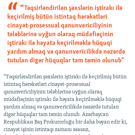
"“Təqsirləndirilən şəxslərin iştirakı ilə
keçirilmiş bütün istintaq hərəkətləri
cinayət-prosessual qanunvericiliyinin
tələblərinə uyğun olaraq müdafiəçinin
iştirakı ilə həyata keçirilməklə hüquqi
yardım almaq və qanunvericilikdə nəzərdə
tutulan digər hüquqlar tam təmin olunub"
“Təqsirləndirilən şəxslərin iştirakı ilə keçirilmiş bütün
istintaq hərəkətləri cinayət-prosessual
qanunvericiliyinin tələblərinə uyğun olaraq
müdafiəçinin iştirakı ilə həyata keçirilməklə hüquqi
yardım almaq və qanunvericilikdə nəzərdə tutulan
digər hüquqlar tam təmin olunub. Azərbaycan
Respublikası Baş Prokurorluğu bir daha bəyan edir ki,
cinayət işinin istintaqı zamanı əsassız,