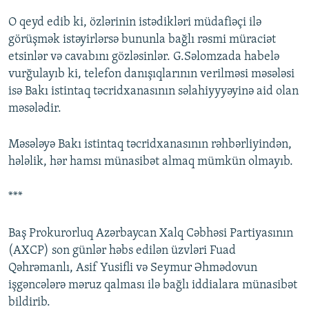
O qeyd edib ki, özlərinin istədikləri müdafiəçi ilə
görüşmək istəyirlərsə bununla bağlı rəsmi müraciət
etsinlər və cavabını gözləsinlər. G.Səlomzada habelə
vurğulayıb ki, telefon danışıqlarının verilməsi məsələsi
isə Bakı istintaq təcridxanasının səlahiyyyəyinə aid olan
məsələdir.
Məsələyə Bakı istintaq təcridxanasının rəhbərliyindən,
hələlik, hər hamsı münasibət almaq mümkün olmayıb.
***
Baş Prokurorluq Azərbaycan Xalq Cəbhəsi Partiyasının
(AXCP) son günlər həbs edilən üzvləri Fuad
Qəhrəmanlı, Asif Yusifli və Seymur Əhmədovun
işgəncələrə məruz qalması ilə bağlı iddialara münasibət
bildirib.