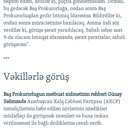
təqdim edəm, dedilər ki, poçtla göndərməlisən. Deməli,
bu gedəcək Baş Prokurorluğa, ondan sonra Baş
Prokurorluqdan gedir İstintaq İdarəsinə. Bildirdilər ki,
ondan sonra müraciətinizə baxılacaq. Amma indi söz
verdilər ki, görüşə şərait yaradılacaq. Sabah səhər saat
9-da olacam İstinqat idarəsində, şərait yaratsalar, sabah
görüşəcəm".
***
Vəkillərlə görüş
Baş Prokurorlugun mətbuat xidmətinin rəhbəri Günay
Səlimzadə
Azərbaycan Xalq Cəbhəsi Partiyası (AXCP)
təmsilçilərinin həbs edilən üzvlərinin istədikləri
müdafiəçi ilə görüşmək istəmləri və buna imkan
verilməməsi ilə bağlı dediklərinə cavab verib.