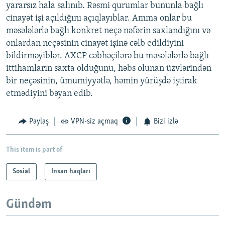
yararsız hala salınıb. Rəsmi qurumlar bununla bağlı
cinayət işi açıldığını açıqlayıblar. Amma onlar bu
məsələlərlə bağlı konkret neçə nəfərin saxlandığını və
onlardan neçəsinin cinayət işinə cəlb edildiyini
bildirməyiblər. AXCP cəbhəçilərə bu məsələlərlə bağlı
ittihamların saxta olduğunu, həbs olunan üzvlərindən
bir neçəsinin, ümumiyyətlə, həmin yürüşdə iştirak
etmədiyini bəyan edib.
Paylaş
VPN-siz açmaq
Bizi izlə
This item is part of
Sosial
Insan haqları
Gündəm