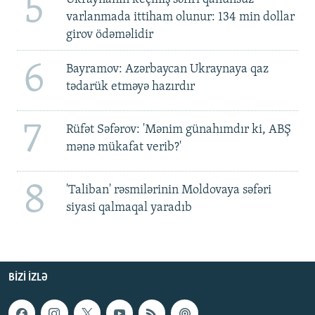
5
varlanmada ittiham olunur: 134 min dollar
girov ödəməlidir
6
Bayramov: Azərbaycan Ukraynaya qaz
tədarük etməyə hazırdır
7
Rüfət Səfərov: 'Mənim günahımdır ki, ABŞ
mənə mükafat verib?'
8
'Taliban' rəsmilərinin Moldovaya səfəri
siyasi qalmaqal yaradıb
BIZI IZLƏ