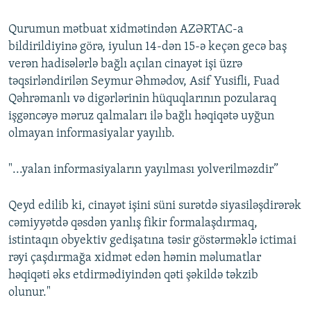
Qurumun mətbuat xidmətindən AZƏRTAC-a
bildirildiyinə görə, iyulun 14-dən 15-ə keçən gecə baş
verən hadisələrlə bağlı açılan cinayət işi üzrə
təqsirləndirilən Seymur Əhmədov, Asif Yusifli, Fuad
Qəhrəmanlı və digərlərinin hüquqlarının pozularaq
işgəncəyə məruz qalmaları ilə bağlı həqiqətə uyğun
olmayan informasiyalar yayılıb.
"...yalan informasiyaların yayılması yolverilməzdir”
Qeyd edilib ki, cinayət işini süni surətdə siyasiləşdirərək
cəmiyyətdə qəsdən yanlış fikir formalaşdırmaq,
istintaqın obyektiv gedişatına təsir göstərməklə ictimai
rəyi çaşdırmağa xidmət edən həmin məlumatlar
həqiqəti əks etdirmədiyindən qəti şəkildə təkzib
olunur."