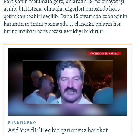
Partiyanın məlumata görə, onlardan 18-nə cinayət işi
açılıb, biri istisna olmaqla, digərləri barəsində həbs-
qətimkan tədbiri seçilib. Daha 15 civarında cəbhəçinin
karantin rejimini pozmaqda suçlandığı, onların hər
birinə inzibati həbs cəzası verildiyi bildirilir.
BUNA DA BAX:
Asif Yusifli: 'Heç bir qanunsuz hərəkət