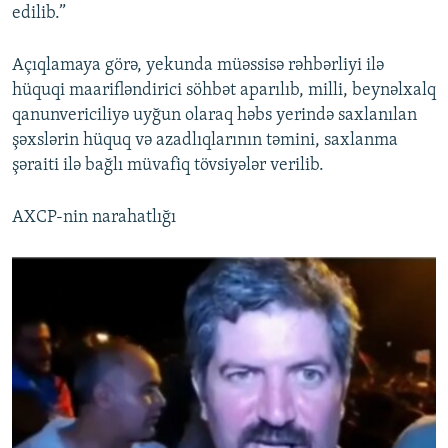
edilib.”
Açıqlamaya görə, yekunda müəssisə rəhbərliyi ilə
hüquqi maarifləndirici söhbət aparılıb, milli, beynəlxalq
qanunvericiliyə uyğun olaraq həbs yerində saxlanılan
şəxslərin hüquq və azadlıqlarının təmini, saxlanma
şəraiti ilə bağlı müvafiq tövsiyələr verilib.
AXCP-nin narahatlığı