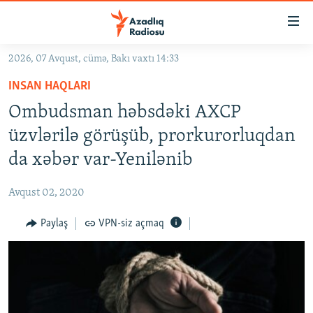
Keçid
linkləri
Əsas
2026, 07 Avqust, cümə, Bakı vaxtı 14:33
məzmuna
GÜNDƏM
INSAN HAQLARI
qayıt
#İZAHLA
Əsas
Ombudsman həbsdəki AXCP
KORRUPSIOMETR
naviqasiyaya
üzvlərilə görüşüb, prorkurorluqdan
qayıt
#ƏSLINDƏ
da xəbər var-Yenilənib
Axtarışa
FƏRQƏ BAX
keç
Avqust 02, 2020
QANUNI DOĞRU
Paylaş
VPN-siz açmaq
ARAŞDIRMA
MULTIMEDIA
RADIO ARXIV
VIDEO
HAQQIMIZDA
FOTOQALEREYA
OXU ZALI