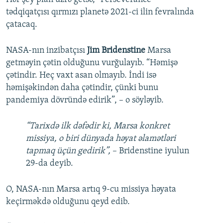
tədqiqatçısı qırmızı planetə 2021-ci ilin fevralında
çatacaq.
NASA-nın inzibatçısı
Jim Bridenstine
Marsa
getməyin çətin olduğunu vurğulayıb. “Həmişə
çətindir. Heç vaxt asan olmayıb. İndi isə
həmişəkindən daha çətindir, çünki bunu
pandemiya dövründə edirik”, – o söyləyib.
“Tarixdə ilk dəfədir ki, Marsa konkret
missiya, o biri dünyada həyat əlamətləri
tapmaq üçün gedirik”,
– Bridenstine iyulun
29-da deyib.
O, NASA-nın Marsa artıq 9-cu missiya həyata
keçirməkdə olduğunu qeyd edib.