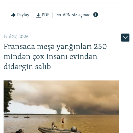
Paylaş
PDF
VPN-siz açmaq
İyul 27, 2026
Fransada meşə yanğınları 250
mindən çox insanı evindən
didərgin salıb