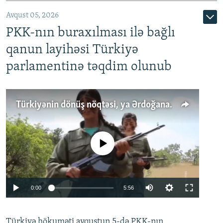
Avqust 05, 2026
PKK-nın buraxılması ilə bağlı
qanun layihəsi Türkiyə
parlamentinə təqdim olunub
Türkiyənin dönüş nöqtəsi, ya Ərdoğana üçüncü şans: PKK ilə qəfil barışıq nə deməkdir?
No media source currently available
Auto
0:00
5:56
240p
Türkiyə hökuməti avqustun 5-də PKK-nın
360p