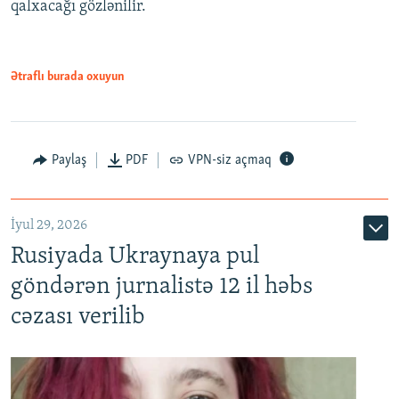
qalxacağı gözlənilir.
Ətraflı burada oxuyun
Paylaş
PDF
VPN-siz açmaq
İyul 29, 2026
Rusiyada Ukraynaya pul
göndərən jurnalistə 12 il həbs
cəzası verilib