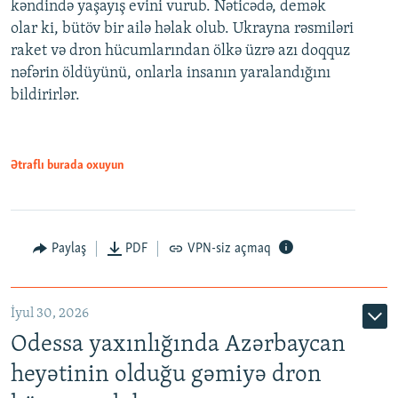
kəndində yaşayış evini vurub. Nəticədə, demək
olar ki, bütöv bir ailə həlak olub. Ukrayna rəsmiləri
raket və dron hücumlarından ölkə üzrə azı doqquz
nəfərin öldüyünü, onlarla insanın yaralandığını
bildirirlər.
Ətraflı burada oxuyun
Paylaş
PDF
VPN-siz açmaq
İyul 30, 2026
Odessa yaxınlığında Azərbaycan
heyətinin olduğu gəmiyə dron