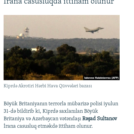
İrana casusluqda ittiham olunur
Kiprdə Akrotiri Hərbi Hava Qüvvələri bazası
Böyük Britaniyanın terrorla mübarizə polisi iyulun
31-də bildirib ki, Kiprdə saxlanılan Böyük
Britaniya və Azərbaycan vətəndaşı
Rəşad Sultanov
İrana casusluq etməkdə ittiham olunur.