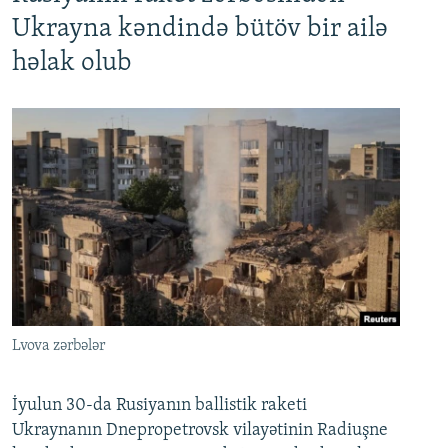
Ukrayna kəndində bütöv bir ailə
həlak olub
Lvova zərbələr
İyulun 30-da Rusiyanın ballistik raketi
Ukraynanın Dnepropetrovsk vilayətinin Radiuşne