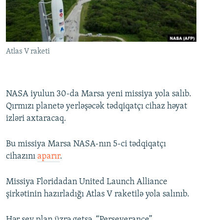
İNFOQRAFIKA
AZƏRBAYCAN ƏDƏBIYYATI KITABXANASI
MISSIYAMIZ
BIZI IZLƏ
KARIKATURA
İSLAM VƏ DEMOKRATIYA
PEŞƏ ETIKASI VƏ JURNALISTIKA STANDARTLARIMIZ
İZ - MƏDƏNIYYƏT PROQRAMI
MATERIALLARIMIZDAN ISTIFADƏ
Atlas V raketi
AZADLIQRADIOSU MOBIL TELEFONUNUZDA
RFE/RL-in bütün saytları
BIZIMLƏ ƏLAQƏ
NASA iyulun 30-da Marsa yeni missiya yola salıb.
XƏBƏR BÜLLETENLƏRIMIZ
Qırmızı planetə yerləşəcək tədqiqatçı cihaz həyat
izləri axtaracaq.
Bu missiya Marsa NASA-nın 5-ci tədqiqatçı
cihazını
aparır
.
Missiya Floridadan United Launch Alliance
şirkətinin hazırladığı Atlas V raketilə yola salınıb.
Hər şey plan üzrə getsə, “Perseverance”