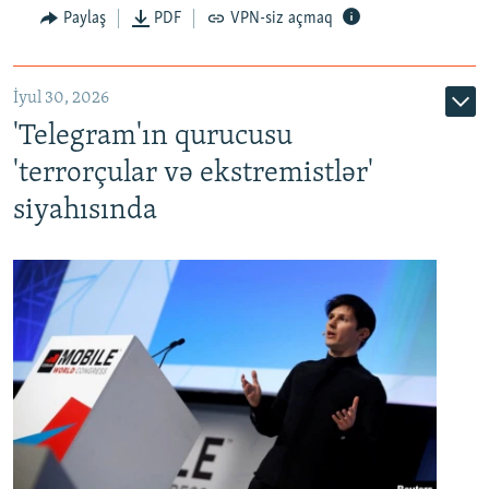
Paylaş
PDF
VPN-siz açmaq
İyul 30, 2026
'Telegram'ın qurucusu
'terrorçular və ekstremistlər'
siyahısında