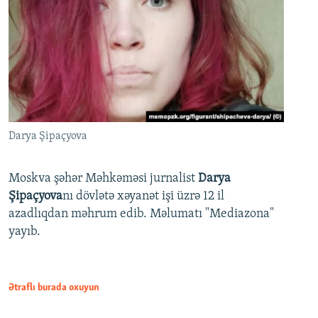
Darya Şipaçyova
Moskva şəhər Məhkəməsi jurnalist
Darya
Şipaçyova
nı dövlətə xəyanət işi üzrə 12 il
azadlıqdan məhrum edib. Məlumatı "Mediazona"
yayıb.
Ətraflı burada oxuyun