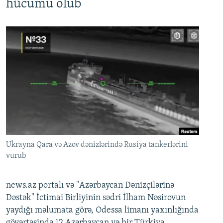
hücumu olub
Ukrayna Qara və Azov dənizlərində Rusiya tankerlərini
vurub
news.az portalı və "Azərbaycan Dənizçilərinə
Dəstək" İctimai Birliyinin sədri İlham Nəsirovun
yaydığı məlumata görə, Odessa limanı yaxınlığında
göyərtəsində 12 Azərbaycan və bir Türkiyə