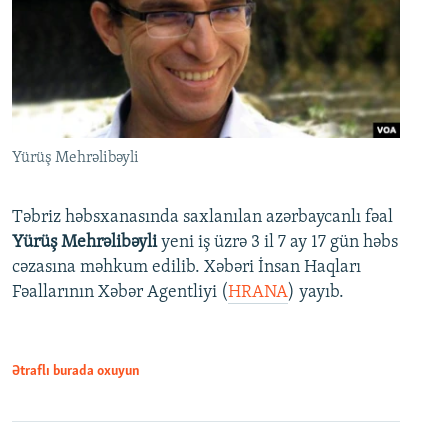
Yürüş Mehrəlibəyli
Təbriz həbsxanasında saxlanılan azərbaycanlı fəal
Yürüş Mehrəlibəyli
yeni iş üzrə 3 il 7 ay 17 gün həbs
cəzasına məhkum edilib. Xəbəri İnsan Haqları
Fəallarının Xəbər Agentliyi (
HRANA
) yayıb.
Ətraflı burada oxuyun