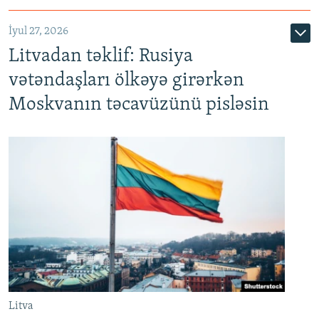
İyul 27, 2026
Litvadan təklif: Rusiya
vətəndaşları ölkəyə girərkən
Moskvanın təcavüzünü pisləsin
Litva