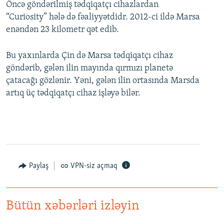
Öncə göndərilmiş tədqiqatçı cihazlardan
“Curiosity” hələ də fəaliyyətdidr. 2012-ci ildə Marsa
enəndən 23 kilometr qət edib.
Bu yaxınlarda Çin də Marsa tədqiqatçı cihaz
göndərib, gələn ilin mayında qırmızı planetə
çatacağı gözlənir. Yəni, gələn ilin ortasında Marsda
artıq üç tədqiqatçı cihaz işləyə bilər.
Paylaş
VPN-siz açmaq
Bütün xəbərləri izləyin