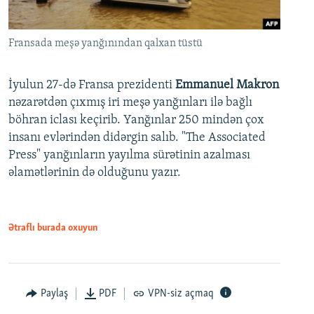
Fransada meşə yanğınından qalxan tüstü
İyulun 27-də Fransa prezidenti
Emmanuel Makron
nəzarətdən çıxmış iri meşə yanğınları ilə bağlı
böhran iclası keçirib. Yanğınlar 250 mindən çox
insanı evlərindən didərgin salıb. "The Associated
Press" yanğınların yayılma sürətinin azalması
əlamətlərinin də olduğunu yazır.
Ətraflı burada oxuyun
Paylaş
PDF
VPN-siz açmaq