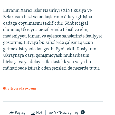
Litvanın Xarici İşlər Nazirliyi (XİN) Rusiya və
Belarusun bəzi vətəndaşlarının ölkəyə girişinə
qadağa qoyulmasını təklif edir. Söhbət işğal
olunmuş Ukrayna ərazilərində təhsil və elm,
mədəniyyət, idman və əyləncə sahələrində fəaliyyət
göstərmiş, Litvaya bu sahələrdə çalışmaq üçün
getmək istəyənlədən gedir. Eyni təklif Rusiyanın
Ukraynaya qarşı genişmiqyaslı müharibəsini
birbaşa və ya dolayısı ilə dəstəkləyən və ya bu
müharibədə iştirak edən şəxsləri də nəzərdə tutur.
Ətraflı burada oxuyun
Paylaş
PDF
VPN-siz açmaq