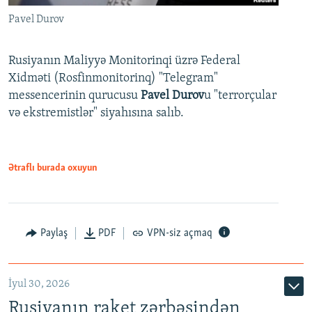
Pavel Durov
Rusiyanın Maliyyə Monitorinqi üzrə Federal
Xidməti (Rosfinmonitorinq) "Telegram"
messencerinin qurucusu
Pavel Durov
u "terrorçular
və ekstremistlər" siyahısına salıb.
Ətraflı burada oxuyun
Paylaş
PDF
VPN-siz açmaq
İyul 30, 2026
Rusiyanın raket zərbəsindən