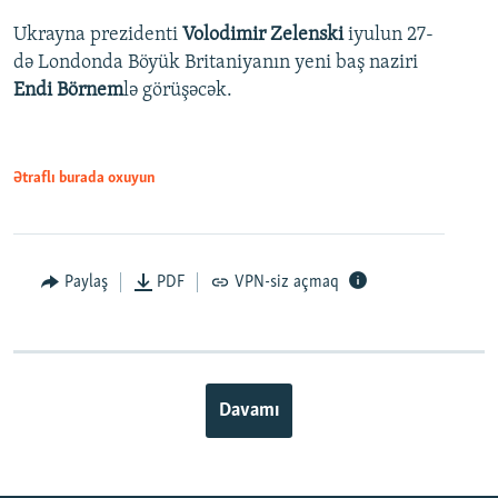
Ukrayna prezidenti
Volodimir Zelenski
iyulun 27-
də Londonda Böyük Britaniyanın yeni baş naziri
Endi Börnem
lə görüşəcək.
Ətraflı burada oxuyun
Paylaş
PDF
VPN-siz açmaq
Davamı