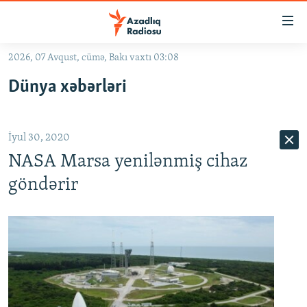
Keçid
linkləri
Əsas
2026, 07 Avqust, cümə, Bakı vaxtı 03:08
məzmuna
GÜNDƏM
Dünya xəbərləri
qayıt
#İZAHLA
Əsas
KORRUPSIOMETR
naviqasiyaya
İyul 30, 2020
qayıt
#ƏSLINDƏ
Axtarışa
NASA Marsa yenilənmiş cihaz
FƏRQƏ BAX
keç
göndərir
QANUNI DOĞRU
ARAŞDIRMA
MULTIMEDIA
RADIO ARXIV
VIDEO
HAQQIMIZDA
FOTOQALEREYA
OXU ZALI