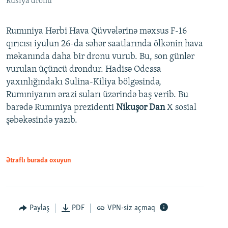
Rusiya dronu
Rumıniya Hərbi Hava Qüvvələrinə məxsus F-16
qırıcısı iyulun 26-da səhər saatlarında ölkənin hava
məkanında daha bir dronu vurub. Bu, son günlər
vurulan üçüncü drondur. Hadisə Odessa
yaxınlığındakı Sulina-Kiliya bölgəsində,
Rumıniyanın ərazi suları üzərində baş verib. Bu
barədə Rumıniya prezidenti
Nikuşor Dan
X sosial
şəbəkəsində yazıb.
Ətraflı burada oxuyun
Paylaş
PDF
VPN-siz açmaq