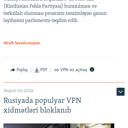
(Kürdüstan Fəhlə Partiyası) buraxılması və
480p
Auto
240p
360p
480p
tərksilah olunması prosesini tənzimləyən qanun
720p
layihəsini parlamentə təqdim edib.
720p
1080p
1080p
Ətraflı burada oxuyun
Paylaş
PDF
VPN-siz açmaq
Avqust 05, 2026
Rusiyada populyar VPN
xidmətləri bloklanıb