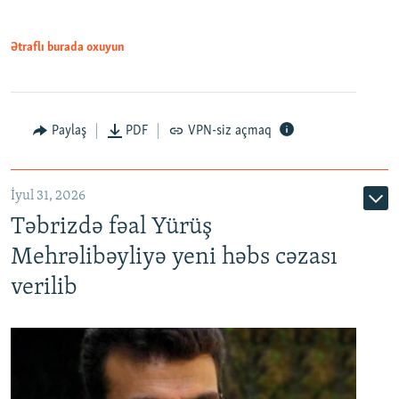
Ətraflı burada oxuyun
Paylaş
PDF
VPN-siz açmaq
İyul 31, 2026
Təbrizdə fəal Yürüş
Mehrəlibəyliyə yeni həbs cəzası
verilib