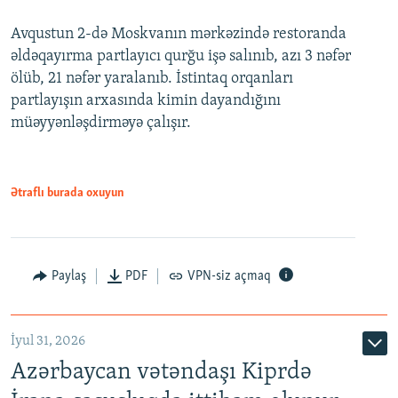
Avqustun 2-də Moskvanın mərkəzində restoranda
əldəqayırma partlayıcı qurğu işə salınıb, azı 3 nəfər
ölüb, 21 nəfər yaralanıb. İstintaq orqanları
partlayışın arxasında kimin dayandığını
müəyyənləşdirməyə çalışır.
Ətraflı burada oxuyun
Paylaş
PDF
VPN-siz açmaq
İyul 31, 2026
Azərbaycan vətəndaşı Kiprdə