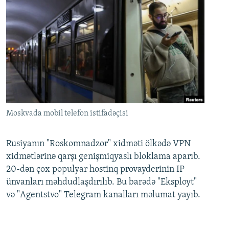
Moskvada mobil telefon istifadəçisi
Rusiyanın "Roskomnadzor" xidməti ölkədə VPN
xidmətlərinə qarşı genişmiqyaslı bloklama aparıb.
20-dən çox populyar hostinq provayderinin IP
ünvanları məhdudlaşdırılıb. Bu barədə "Eksployt"
və "Agentstvo" Telegram kanalları məlumat yayıb.