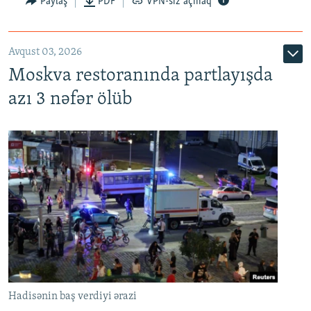
Paylaş
PDF
VPN-siz açmaq
Avqust 03, 2026
Moskva restoranında partlayışda
azı 3 nəfər ölüb
Hadisənin baş verdiyi ərazi