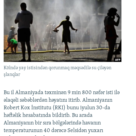
Kölndə yay istisindən qorunmaq məqsədilə su çiləyən
şlanqlar
Bu il Almaniyada təxminən 9 min 800 nəfər isti ilə
əlaqəli səbəblərdən həyatını itirib. Almaniyanın
Robert Kox İnstitutu (RKI) bunu iyulun 30-da
həftəlik hesabatında bildirib. Bu arada
Almaniyanın bir sıra bölgələrində havanın
temperaturunun 40 dərəcə Selsidən yuxarı