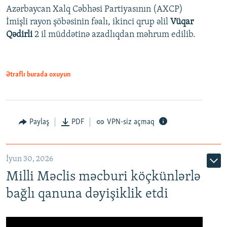
Azərbaycan Xalq Cəbhəsi Partiyasının (AXCP)
İmişli rayon şöbəsinin fəalı, ikinci qrup əlil
Vüqar
Qədirli
2 il müddətinə azadlıqdan məhrum edilib.
Ətraflı burada oxuyun
Paylaş
PDF
VPN-siz açmaq
İyun 30, 2026
Milli Məclis məcburi köçkünlərlə
bağlı qanuna dəyişiklik etdi