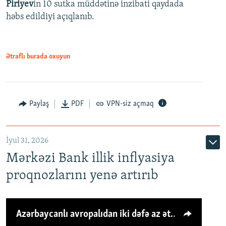
Piriyev
in 10 sutka müddətinə inzibati qaydada
həbs edildiyi açıqlanıb.
Ətraflı burada oxuyun
Paylaş
PDF
VPN-siz açmaq
İyul 31, 2026
Mərkəzi Bank illik inflyasiya
proqnozlarını yenə artırıb
Azərbaycanlı avropalıdan iki dəfə az ət yeyir, amma... 'Qiymət artımı qaçılmazdır'