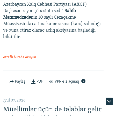
Azərbaycan Xalq Cəbhəsi Partiyası (AXCP)
360p
Daşkəsən rayon şöbəsinin sədri
Sahib
480p
Auto
240p
360p
480p
Məmmədzadə
nin 10 saylı Cəzaçəkmə
720p
Müəssisəsində cərimə kamerasına (kars) salındığı
720p
1080p
və buna etiraz olaraq aclıq aksiyasına başladığı
1080p
bildirilir.
Ətraflı burada oxuyun
Paylaş
PDF
VPN-siz açmaq
İyul 07, 2026
Müəllimlər üçün də tələblər gəlir