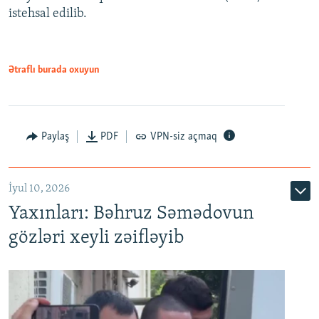
480p
Auto
240p
360p
480p
istehsal edilib.
720p
720p
1080p
1080p
Ətraflı burada oxuyun
Paylaş
PDF
VPN-siz açmaq
İyul 10, 2026
Yaxınları: Bəhruz Səmədovun
gözləri xeyli zəifləyib