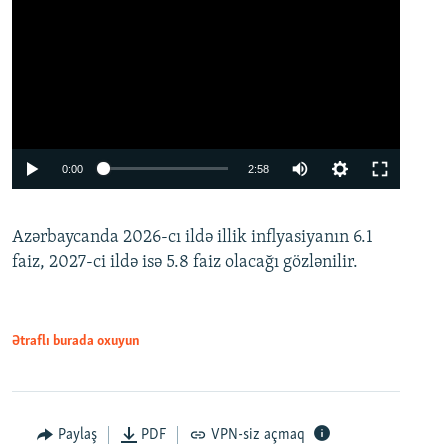
Auto
0:00
2:58
240p
Azərbaycanda 2026-cı ildə illik inflyasiyanın 6.1
360p
faiz, 2027-ci ildə isə 5.8 faiz olacağı gözlənilir.
480p
720p
1080p
Ətraflı burada oxuyun
Paylaş
PDF
VPN-siz açmaq