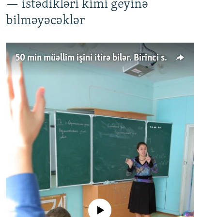
— istədikləri kimi geyinə
bilməyəcəklər
50 min müəllim işini itirə bilər. Birinci sinfə gedənlər azalır
No media source currently available