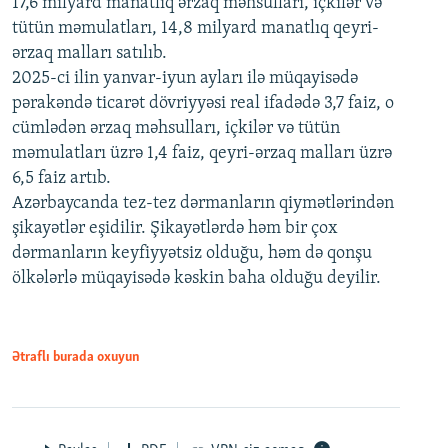
17,6 milyard manatlıq ərzaq məhsulları, içkilər və
tütün məmulatları, 14,8 milyard manatlıq qeyri-
ərzaq malları satılıb.
2025-ci ilin yanvar-iyun ayları ilə müqayisədə
pərakəndə ticarət dövriyyəsi real ifadədə 3,7 faiz, o
cümlədən ərzaq məhsulları, içkilər və tütün
məmulatları üzrə 1,4 faiz, qeyri-ərzaq malları üzrə
6,5 faiz artıb.
Azərbaycanda tez-tez dərmanların qiymətlərindən
şikayətlər eşidilir. Şikayətlərdə həm bir çox
dərmanların keyfiyyətsiz olduğu, həm də qonşu
ölkələrlə müqayisədə kəskin baha olduğu deyilir.
Ətraflı burada oxuyun