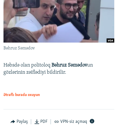
Bəhruz Səmədov
Həbsdə olan politoloq
Bəhruz Səmədov
un
gözlərinin zəiflədiyi bildirilir.
Ətraflı burada oxuyun
Paylaş
PDF
VPN-siz açmaq