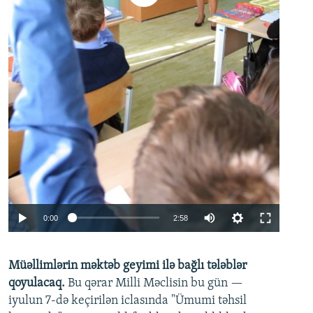
Auto
0:00
2:58
240p
Müəllimlərin məktəb geyimi ilə bağlı tələblər
360p
qoyulacaq.
Bu qərar Milli Məclisin bu gün —
480p
iyulun 7-də keçirilən iclasında "Ümumi təhsil
720p