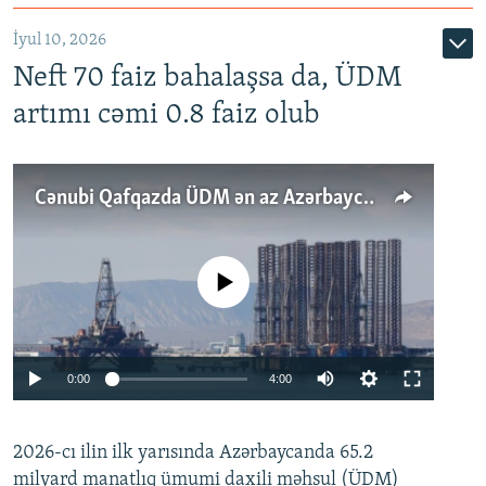
İyul 10, 2026
Neft 70 faiz bahalaşsa da, ÜDM
artımı cəmi 0.8 faiz olub
Cənubi Qafqazda ÜDM ən az Azərbaycanda artır: Qonşuları niyə Bakını qabaqlaya bilir?
No media source currently available
Auto
0:00
4:00
240p
2026-cı ilin ilk yarısında Azərbaycanda 65.2
360p
milyard manatlıq ümumi daxili məhsul (ÜDM)