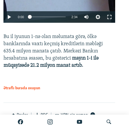
Auto
0:00
2:34
240p
Bu il iyunun 1-nə olan məlumata görə, ölkə
360p
banklarında vaxtı keçmiş kreditlərin məbləği
480p
635.4 milyon manata çatıb. Mərkəzi Bankın
720p
hesabatına əsasən, bu göstərici
mayın 1-i ilə
müqayisədə 21.2 milyon manat artıb.
1080p
Ətraflı burada oxuyun
Auto
240p
360p
480p
Paylaş
PDF
VPN-siz açmaq
720p
1080p