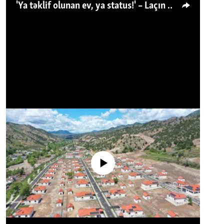
'Ya təklif olunan ev, ya status!' – Laçın köçkünü: 'Laçından başqa heç hara!'
No media source currently available