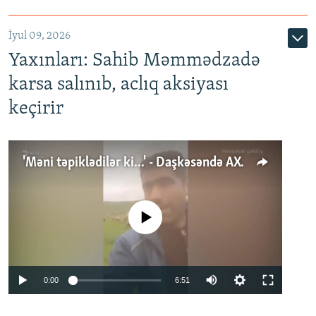
İyul 09, 2026
Yaxınları: Sahib Məmmədzadə
karsa salınıb, aclıq aksiyası
keçirir
'Məni təpiklədilər ki...' - Daşkəsəndə AXCP fəalının yaxınları onun həbsinə etiraz edirlər
No media source currently available
Auto
0:00
6:51
240p