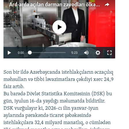
Ard-arda açılan dərman zavodları ölkənin tələbatını ödəyirmi?
No media source currently available
Auto
0:00
5:23
240p
Son bir ildə Azərbaycanda istehlakçıların
360p
əczaçılıq
məhsulları və tibbi ləvazimatlara çəkdiyi xərc 24,9
480p
Auto
240p
360p
480p
faiz artıb.
720p
Bu barədə Dövlət Statistika Komitəsinin (DSK) bu
720p
1080p
gün, iyulun 16-da yaydığı məlumatda bildirilir.
1080p
DSK vurğulayır ki, 2026-cı ilin yanvar-iyun
aylarında pərakəndə ticarət şəbəkəsində
istehlakçılara 32,4 milyard manatlıq, o cümlədən