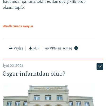
haqqında" qanuna təklif edilən dəyişikliklərdə
əksini tapıb.
1080p
Ətraflı burada oxuyun
Auto
240p
360p
480p
Paylaş
PDF
VPN-siz açmaq
720p
1080p
İyul 03, 2026
Əsgər infarktdan ölüb?