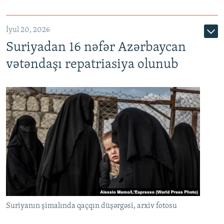
İyul 20, 2026
Auto
240p
360p
480p
Suriyadan 16 nəfər Azərbaycan
720p
1080p
vətəndaşı repatriasiya olunub
Suriyanın şimalında qaçqın düşərgəsi, arxiv fotosu