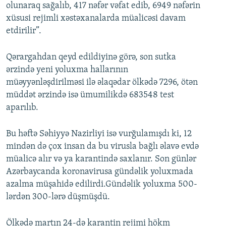
olunaraq sağalıb, 417 nəfər vəfat edib, 6949 nəfərin
xüsusi rejimli xəstəxanalarda müalicəsi davam
etdirilir”.
Qərargahdan qeyd edildiyinə görə, son sutka
ərzində yeni yoluxma hallarının
müəyyənləşdirilməsi ilə əlaqədar ölkədə 7296, ötən
müddət ərzində isə ümumilikdə 683548 test
aparılıb.
Bu həftə Səhiyyə Nazirliyi isə vurğulamışdı ki, 12
mindən də çox insan da bu virusla bağlı əlavə evdə
müalicə alır və ya karantində saxlanır. Son günlər
Azərbaycanda koronavirusa gündəlik yoluxmada
azalma müşahidə edilirdi.Gündəlik yoluxma 500-
lərdən 300-lərə düşmüşdü.
Ölkədə martın 24-də karantin rejimi hökm