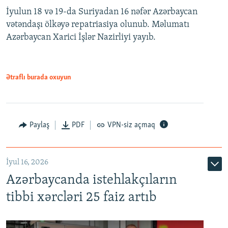
İyulun 18 və 19-da Suriyadan 16 nəfər Azərbaycan
vətəndaşı ölkəyə repatriasiya olunub. Məlumatı
Azərbaycan Xarici İşlər Nazirliyi yayıb.
Ətraflı burada oxuyun
Paylaş
PDF
VPN-siz açmaq
İyul 16, 2026
Azərbaycanda istehlakçıların
tibbi xərcləri 25 faiz artıb