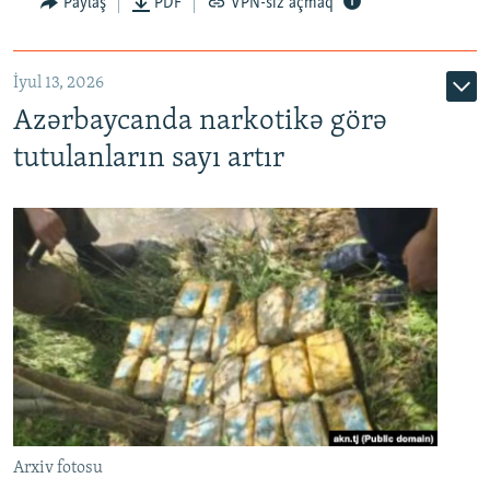
Paylaş
PDF
VPN-siz açmaq
İyul 13, 2026
Azərbaycanda narkotikə görə
tutulanların sayı artır
Arxiv fotosu