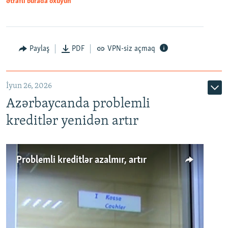
Ətraflı burada oxuyun
Auto
240p
360p
480p
Paylaş
PDF
VPN-siz açmaq
720p
1080p
İyun 26, 2026
Azərbaycanda problemli
kreditlər yenidən artır
Problemli kreditlər azalmır, artır