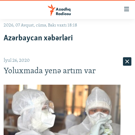
Keçid
linkləri
Əsas
2026, 07 Avqust, cümə, Bakı vaxtı 18:18
məzmuna
GÜNDƏM
Azərbaycan xəbərləri
qayıt
#İZAHLA
Əsas
KORRUPSIOMETR
naviqasiyaya
İyul 26, 2020
qayıt
#ƏSLINDƏ
Axtarışa
Yoluxmada yenə artım var
FƏRQƏ BAX
keç
QANUNI DOĞRU
ARAŞDIRMA
MULTIMEDIA
RADIO ARXIV
VIDEO
HAQQIMIZDA
FOTOQALEREYA
OXU ZALI