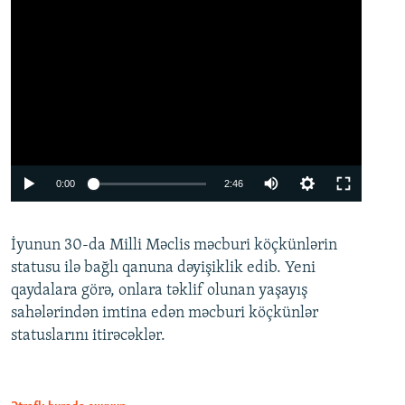
Auto
0:00
2:46
240p
İyunun 30-da Milli Məclis məcburi köçkünlərin
360p
statusu ilə bağlı qanuna dəyişiklik edib. Yeni
480p
qaydalara görə, onlara təklif olunan yaşayış
720p
sahələrindən imtina edən məcburi köçkünlər
statuslarını itirəcəklər.
1080p