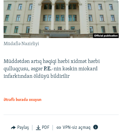
Müdafiə Nazirliyi
Müddətdən artıq həqiqi hərbi xidmət hərbi
qulluqçusu, əsgər
P.E.
-nin kəskin miokard
infarktından öldüyü bildirilir
Ətraflı burada oxuyun
Paylaş
PDF
VPN-siz açmaq