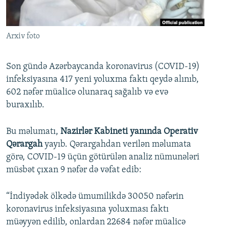
İNFOQRAFIKA
AZƏRBAYCAN ƏDƏBIYYATI KITABXANASI
MISSIYAMIZ
BIZI IZLƏ
KARIKATURA
İSLAM VƏ DEMOKRATIYA
PEŞƏ ETIKASI VƏ JURNALISTIKA STANDARTLARIMIZ
Arxiv foto
İZ - MƏDƏNIYYƏT PROQRAMI
MATERIALLARIMIZDAN ISTIFADƏ
AZADLIQRADIOSU MOBIL TELEFONUNUZDA
RFE/RL-in bütün saytları
Son gündə Azərbaycanda koronavirus (COVID-19)
infeksiyasına 417 yeni yoluxma faktı qeydə alınıb,
BIZIMLƏ ƏLAQƏ
602 nəfər müalicə olunaraq sağalıb və evə
XƏBƏR BÜLLETENLƏRIMIZ
buraxılıb.
Bu məlumatı,
Nazirlər Kabineti yanında Operativ
Qərargah
yayıb. Qərargahdan verilən məlumata
görə, COVID-19 üçün götürülən analiz nümunələri
müsbət çıxan 9 nəfər də vəfat edib:
“İndiyədək ölkədə ümumilikdə 30050 nəfərin
koronavirus infeksiyasına yoluxması faktı
müəyyən edilib, onlardan 22684 nəfər müalicə