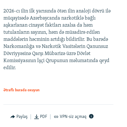
2026-cı ilin ilk yarısında ötən ilin analoji dövrü ilə
müqayisədə Azərbaycanda narkotiklə bağlı
aşkarlanan cinayət faktları azalsa da həm
tutulanların sayının, həm də müsadirə edilən
maddələrin həcminin artdığı bildirilir. Bu barədə
Narkomanlığa və Narkotik Vasitələrin Qanunsuz
Dövriyyəsinə Qarşı Mübarizə üzrə Dövlət
Komissiyasının İşçi Qrupunun məlumatında qeyd
edilir.
Ətraflı burada oxuyun
Paylaş
PDF
VPN-siz açmaq