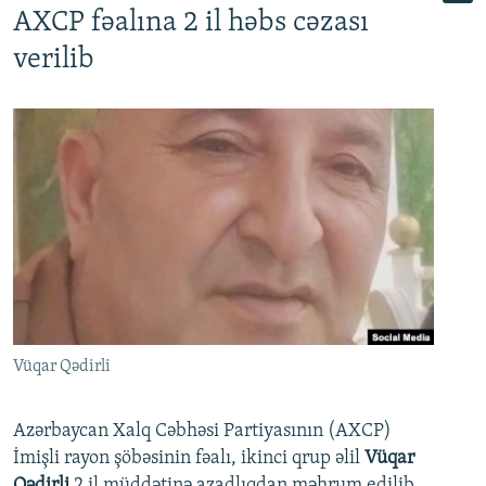
AXCP fəalına 2 il həbs cəzası
verilib
Vüqar Qədirli
Azərbaycan Xalq Cəbhəsi Partiyasının (AXCP)
İmişli rayon şöbəsinin fəalı, ikinci qrup əlil
Vüqar
Qədirli
2 il müddətinə azadlıqdan məhrum edilib.