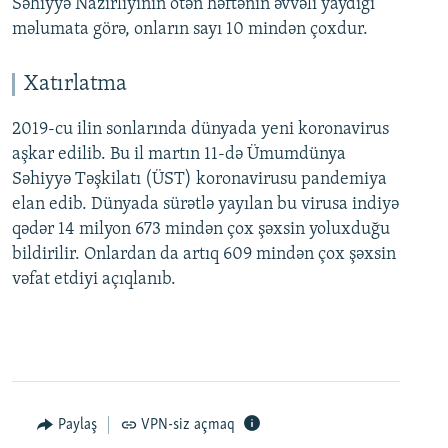
Səhiyyə Nazirliyinin ötən həftənin əvvəli yaydığı
məlumata görə, onların sayı 10 mindən çoxdur.
Xatırlatma
2019-cu ilin sonlarında dünyada yeni koronavirus
aşkar edilib. Bu il martın 11-də Ümumdünya
Səhiyyə Təşkilatı (ÜST) koronavirusu pandemiya
elan edib. Dünyada sürətlə yayılan bu virusa indiyə
qədər 14 milyon 673 mindən çox şəxsin yoluxduğu
bildirilir. Onlardan da artıq 609 mindən çox şəxsin
vəfat etdiyi açıqlanıb.
Paylaş
VPN-siz açmaq