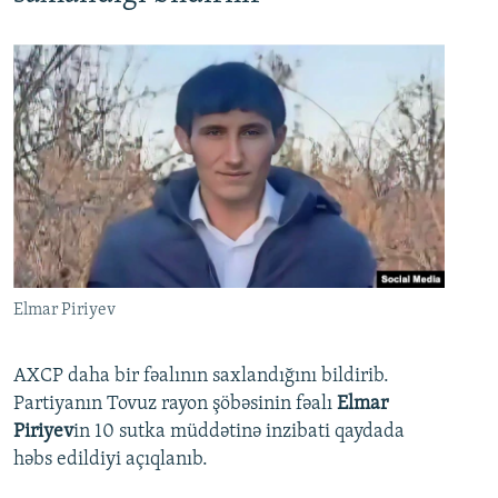
Elmar Piriyev
AXCP daha bir fəalının saxlandığını bildirib.
Partiyanın Tovuz rayon şöbəsinin fəalı
Elmar
Piriyev
in 10 sutka müddətinə inzibati qaydada
həbs edildiyi açıqlanıb.