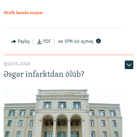
Ətraflı burada oxuyun
Auto
240p
360p
480p
Paylaş
PDF
VPN-siz açmaq
720p
1080p
İyul 03, 2026
Əsgər infarktdan ölüb?