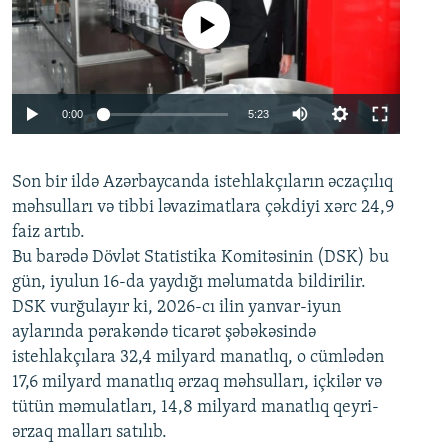
No media source currently available
Auto
0:00
5:23
240p
Son bir ildə Azərbaycanda istehlakçıların
360p
əczaçılıq
məhsulları və tibbi ləvazimatlara çəkdiyi xərc 24,9
480p
Auto
240p
360p
480p
faiz artıb.
720p
Bu barədə Dövlət Statistika Komitəsinin (DSK) bu
720p
1080p
gün, iyulun 16-da yaydığı məlumatda bildirilir.
1080p
DSK vurğulayır ki, 2026-cı ilin yanvar-iyun
aylarında pərakəndə ticarət şəbəkəsində
istehlakçılara 32,4 milyard manatlıq, o cümlədən
17,6 milyard manatlıq ərzaq məhsulları, içkilər və
tütün məmulatları, 14,8 milyard manatlıq qeyri-
ərzaq malları satılıb.