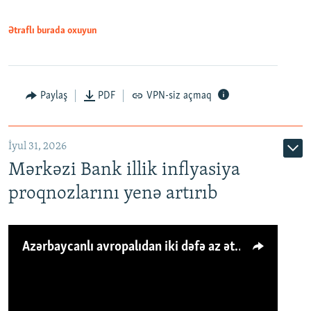
Ətraflı burada oxuyun
Paylaş
PDF
VPN-siz açmaq
İyul 31, 2026
Mərkəzi Bank illik inflyasiya
proqnozlarını yenə artırıb
Azərbaycanlı avropalıdan iki dəfə az ət yeyir, amma... 'Qiymət artımı qaçılmazdır'