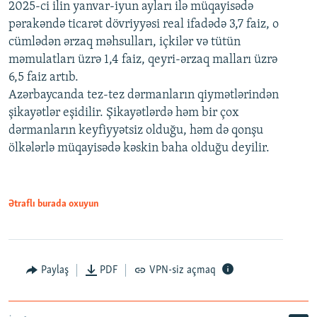
2025-ci ilin yanvar-iyun ayları ilə müqayisədə
pərakəndə ticarət dövriyyəsi real ifadədə 3,7 faiz, o
cümlədən ərzaq məhsulları, içkilər və tütün
məmulatları üzrə 1,4 faiz, qeyri-ərzaq malları üzrə
6,5 faiz artıb.
Azərbaycanda tez-tez dərmanların qiymətlərindən
şikayətlər eşidilir. Şikayətlərdə həm bir çox
dərmanların keyfiyyətsiz olduğu, həm də qonşu
ölkələrlə müqayisədə kəskin baha olduğu deyilir.
Ətraflı burada oxuyun
Paylaş
PDF
VPN-siz açmaq