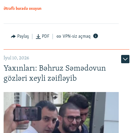
1080p
Ətraflı burada oxuyun
Paylaş
PDF
VPN-siz açmaq
İyul 10, 2026
Yaxınları: Bəhruz Səmədovun
gözləri xeyli zəifləyib