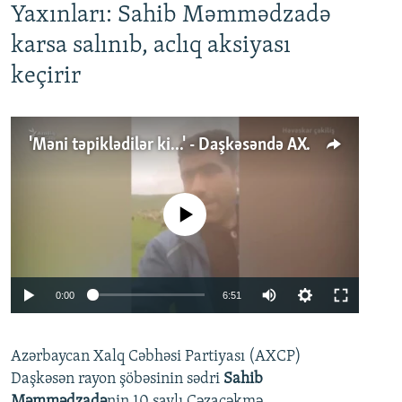
Yaxınları: Sahib Məmmədzadə
karsa salınıb, aclıq aksiyası
keçirir
'Məni təpiklədilər ki...' - Daşkəsəndə AXCP fəalının yaxınları onun həbsinə etiraz edirlər
No media source currently available
Auto
0:00
6:51
240p
Azərbaycan Xalq Cəbhəsi Partiyası (AXCP)
360p
Daşkəsən rayon şöbəsinin sədri
Sahib
480p
Auto
240p
360p
480p
Məmmədzadə
nin 10 saylı Cəzaçəkmə