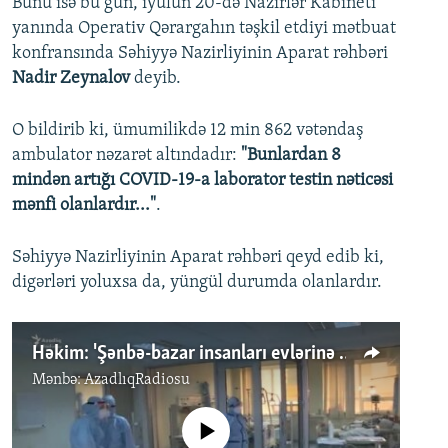
Bunu isə bu gün, iyulun 20-də Nazirlər Kabineti
yanında Operativ Qərargahın təşkil etdiyi mətbuat
konfransında Səhiyyə Nazirliyinin Aparat rəhbəri
Nadir Zeynalov
deyib.
O bildirib ki, ümumilikdə 12 min 862 vətəndaş
ambulator nəzarət altındadır:
"Bunlardan 8
mindən artığı COVID-19-a laborator testin nəticəsi
mənfi olanlardır..."
.
Səhiyyə Nazirliyinin Aparat rəhbəri qeyd edib ki,
digərləri yoluxsa da, yüngül durumda olanlardır.
Həkim: 'Şənbə-bazar insanları evlərinə doldurmaq səhv idi'
Mənbə:
AzadlıqRadiosu
No media source currently available