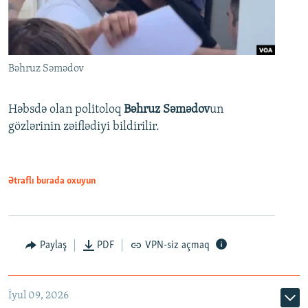
Bəhruz Səmədov
Həbsdə olan politoloq
Bəhruz Səmədov
un
gözlərinin zəiflədiyi bildirilir.
Ətraflı burada oxuyun
Paylaş
PDF
VPN-siz açmaq
İyul 09, 2026