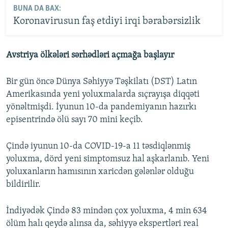
BUNA DA BAX:
Koronavirusun faş etdiyi irqi bərabərsizlik
Avstriya ölkələri sərhədləri açmağa başlayır
Bir gün öncə Dünya Səhiyyə Təşkilatı (DST) Latın
Amerikasında yeni yoluxmalarda sıçrayışa diqqəti
yönəltmişdi. İyunun 10-da pandemiyanın hazırkı
episentrində ölü sayı 70 mini keçib.
Çində iyunun 10-da COVID-19-a 11 təsdiqlənmiş
yoluxma, dörd yeni simptomsuz hal aşkarlanıb. Yeni
yoluxanların hamısının xaricdən gələnlər olduğu
bildirilir.
İndiyədək Çində 83 mindən çox yoluxma, 4 min 634
ölüm halı qeydə alınsa da, səhiyyə ekspertləri real