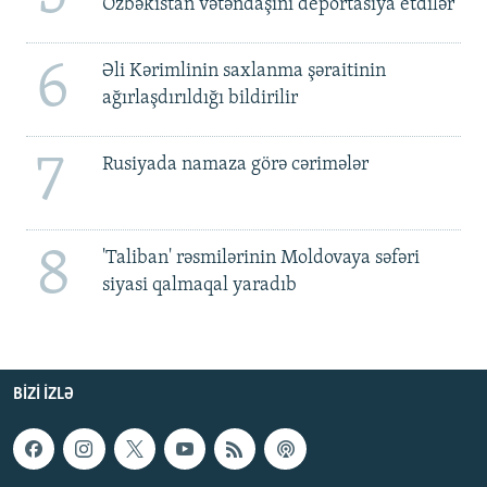
Özbəkistan vətəndaşını deportasiya etdilər
6
Əli Kərimlinin saxlanma şəraitinin
ağırlaşdırıldığı bildirilir
7
Rusiyada namaza görə cərimələr
8
'Taliban' rəsmilərinin Moldovaya səfəri
siyasi qalmaqal yaradıb
BIZI IZLƏ