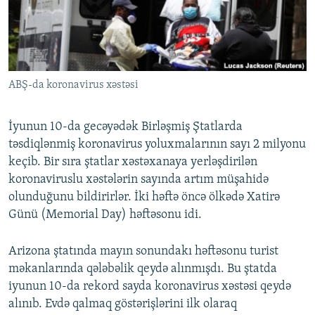
İNFOQRAFIKA
AZƏRBAYCAN ƏDƏBIYYATI KITABXANASI
MISSIYAMIZ
BIZI IZLƏ
KARIKATURA
İSLAM VƏ DEMOKRATIYA
PEŞƏ ETIKASI VƏ JURNALISTIKA STANDARTLARIMIZ
İZ - MƏDƏNIYYƏT PROQRAMI
MATERIALLARIMIZDAN ISTIFADƏ
ABŞ-da koronavirus xəstəsi
AZADLIQRADIOSU MOBIL TELEFONUNUZDA
RFE/RL-in bütün saytları
BIZIMLƏ ƏLAQƏ
İyunun 10-da gecəyədək Birləşmiş Ştatlarda
XƏBƏR BÜLLETENLƏRIMIZ
təsdiqlənmiş koronavirus yoluxmalarının sayı 2 milyonu
keçib. Bir sıra ştatlar xəstəxanaya yerləşdirilən
koronaviruslu xəstələrin sayında artım müşahidə
olunduğunu bildirirlər. İki həftə öncə ölkədə Xatirə
Günü (Memorial Day) həftəsonu idi.
Arizona ştatında mayın sonundakı həftəsonu turist
məkanlarında qələbəlik qeydə alınmışdı. Bu ştatda
iyunun 10-da rekord sayda koronavirus xəstəsi qeydə
alınıb. Evdə qalmaq göstərişlərini ilk olaraq