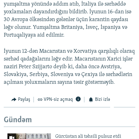
yumşaltma yönündə addım atıb, İtaliya ilə sərhəddə
yoxlamaları dayandırdığını bildirib. İyunun 16-dan isə
30 Avropa ölkəsindən gələnlər üçün karantin qaydası
ləğv olunur. Yumşaltma Britaniya, İsveç, İspaniya və
Portuqaliyaya aid edilmir.
İyunun 12-dən Macarıstan və Xorvatiya qarşılıqlı olaraq
sərhəd qadağalarını ləğv edir. Macarıstanın Xarici işlər
naziri Peter Szijjarto deyib ki, daha öncə Avstriya,
Slovakiya, Serbiya, Sloveniya və Çexiya ilə sərhədlərin
açılması yoluxmaların sayına təsir göstərməyib.
Paylaş
VPN-siz açmaq
Bizi izlə
Gündəm
Gürcüstan ali təhsili pulsuz etdi