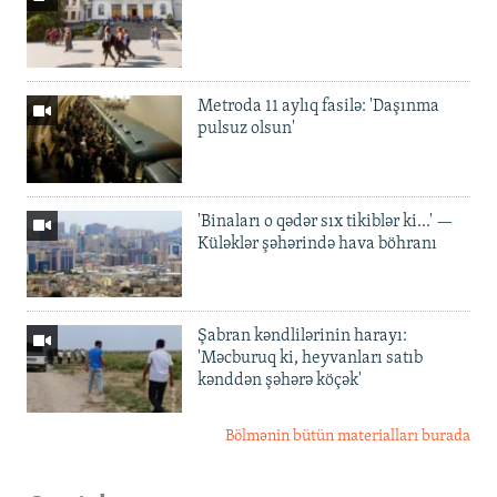
Metroda 11 aylıq fasilə: 'Daşınma
pulsuz olsun'
'Binaları o qədər sıx tikiblər ki...' —
Küləklər şəhərində hava böhranı
Şabran kəndlilərinin harayı:
'Məcburuq ki, heyvanları satıb
kənddən şəhərə köçək'
Bölmənin bütün materialları burada