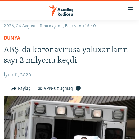
Keçid
linkləri
Əsas
2026, 06 Avqust, cümə axşamı, Bakı vaxtı 16:40
məzmuna
GÜNDƏM
DÜNYA
qayıt
#İZAHLA
Əsas
ABŞ-da koronavirusa yoluxanların
KORRUPSIOMETR
naviqasiyaya
sayı 2 milyonu keçdi
qayıt
#ƏSLINDƏ
Axtarışa
İyun 11, 2020
FƏRQƏ BAX
keç
QANUNI DOĞRU
Paylaş
VPN-siz açmaq
ARAŞDIRMA
MULTIMEDIA
RADIO ARXIV
VIDEO
HAQQIMIZDA
FOTOQALEREYA
OXU ZALI