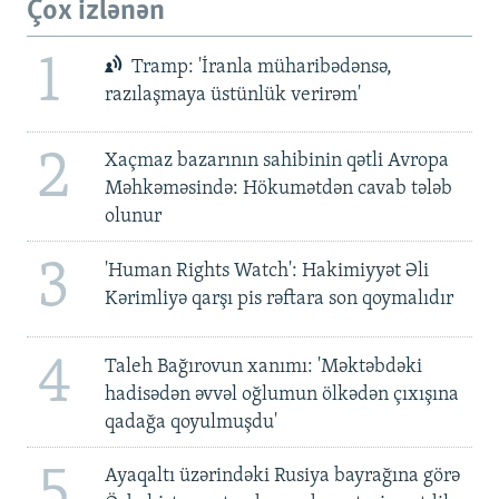
Çox izlənən
1
Tramp: 'İranla müharibədənsə,
razılaşmaya üstünlük verirəm'
2
Xaçmaz bazarının sahibinin qətli Avropa
Məhkəməsində: Hökumətdən cavab tələb
olunur
3
'Human Rights Watch': Hakimiyyət Əli
Kərimliyə qarşı pis rəftara son qoymalıdır
4
Taleh Bağırovun xanımı: 'Məktəbdəki
hadisədən əvvəl oğlumun ölkədən çıxışına
qadağa qoyulmuşdu'
5
Ayaqaltı üzərindəki Rusiya bayrağına görə