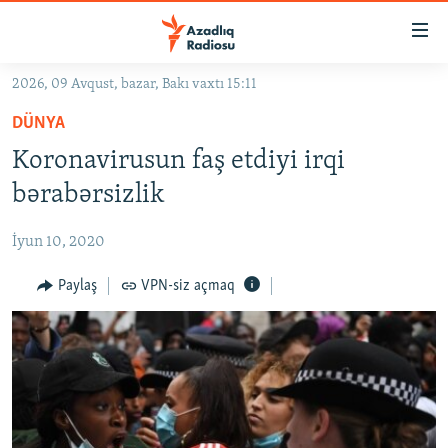
Keçid
linkləri
Əsas
2026, 09 Avqust, bazar, Bakı vaxtı 15:11
məzmuna
GÜNDƏM
DÜNYA
qayıt
#İZAHLA
Əsas
Koronavirusun faş etdiyi irqi
KORRUPSIOMETR
naviqasiyaya
bərabərsizlik
qayıt
#ƏSLINDƏ
Axtarışa
İyun 10, 2020
FƏRQƏ BAX
keç
QANUNI DOĞRU
Paylaş
VPN-siz açmaq
ARAŞDIRMA
MULTIMEDIA
RADIO ARXIV
VIDEO
HAQQIMIZDA
FOTOQALEREYA
OXU ZALI