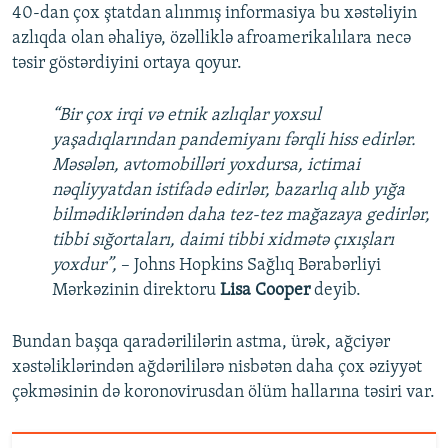
40-dan çox ştatdan alınmış informasiya bu xəstəliyin
azlıqda olan əhaliyə, özəlliklə afroamerikalılara necə
təsir göstərdiyini ortaya qoyur.
“Bir çox irqi və etnik azlıqlar yoxsul
yaşadıqlarından pandemiyanı fərqli hiss edirlər.
Məsələn, avtomobilləri yoxdursa, ictimai
nəqliyyatdan istifadə edirlər, bazarlıq alıb yığa
bilmədiklərindən daha tez-tez mağazaya gedirlər,
tibbi sığortaları, daimi tibbi xidmətə çıxışları
yoxdur”,
– Johns Hopkins Sağlıq Bərabərliyi
Mərkəzinin direktoru
Lisa Cooper
deyib.
Bundan başqa qaradərililərin astma, ürək, ağciyər
xəstəliklərindən ağdərililərə nisbətən daha çox əziyyət
çəkməsinin də koronovirusdan ölüm hallarına təsiri var.