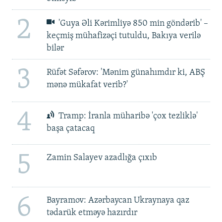
2
'Guya Əli Kərimliyə 850 min göndərib' –
keçmiş mühafizəçi tutuldu, Bakıya verilə
bilər
3
Rüfət Səfərov: 'Mənim günahımdır ki, ABŞ
mənə mükafat verib?'
4
Tramp: İranla müharibə 'çox tezliklə'
başa çatacaq
5
Zamin Salayev azadlığa çıxıb
6
Bayramov: Azərbaycan Ukraynaya qaz
tədarük etməyə hazırdır