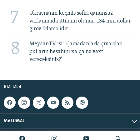
7
Ukraynanın keçmiş səfiri qanunsuz
varlanmada ittiham olunur: 134 min dollar
girov ödəməlidir
8
MeydanTV işi: 'Çamadanlarla çıxarılan
pulların hesabını xalqa nə vaxt
verəcəksiniz?'
BIZI IZLƏ
MƏLUMAT
AzadlıqRadiosu © 2026 Inc. | Bütün hüquqlar qorunur