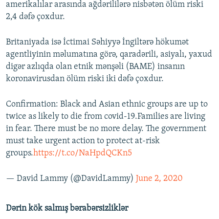
amerikalılar arasında ağdərililərə nisbətən ölüm riski
2,4 dəfə çoxdur.
Britaniyada isə İctimai Səhiyyə İngiltərə hökumət
agentliyinin məlumatına görə, qaradərili, asiyalı, yaxud
digər azlıqda olan etnik mənşəli (BAME) insanın
koronavirusdan ölüm riski iki dəfə çoxdur.
Confirmation: Black and Asian ethnic groups are up to
twice as likely to die from covid-19.Families are living
in fear. There must be no more delay. The government
must take urgent action to protect at-risk
groups.
https://t.co/NaHpdQCKn5
— David Lammy (@DavidLammy)
June 2, 2020
Dərin kök salmış bərabərsizliklər