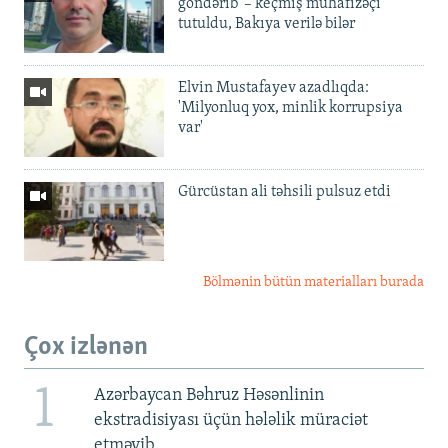
göndərib' – keçmiş mühafizəçi
tutuldu, Bakıya verilə bilər
Elvin Mustafayev azadlıqda:
'Milyonluq yox, minlik korrupsiya
var'
Gürcüstan ali təhsili pulsuz etdi
Bölmənin bütün materialları burada
Çox izlənən
1
Azərbaycan Bəhruz Həsənlinin
ekstradisiyası üçün hələlik müraciət
etməyib