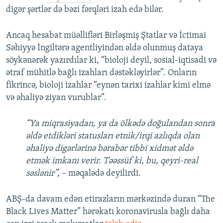
digər şərtlər də bəzi fərqləri izah edə bilər.
Ancaq hesabat müəllifləri Birləşmiş Ştatlar və İctimai
Səhiyyə İngiltərə agentliyindən əldə olunmuş dataya
söykənərək yazırdılar ki, “bioloji deyil, sosial-iqtisadi və
ətraf mühitlə bağlı izahları dəstəkləyirlər”. Onların
fikrincə, bioloji izahlar “eynən tarixi izahlar kimi elmə
və əhaliyə ziyan vurublar”.
“Ya miqrasiyadan, ya da ölkədə doğulandan sonra
əldə etdikləri statusları etnik/irqi azlıqda olan
əhaliyə digərlərinə bərabər tibbi xidmət əldə
etmək imkanı verir. Təəssüf ki, bu, qeyri-real
səslənir”,
– məqalədə deyilirdi.
ABŞ-da davam edən etirazların mərkəzində duran “The
Black Lives Matter” hərəkatı koronavirusla bağlı daha