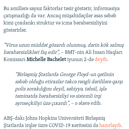
Bu amillərə saysız faktorlar təsir göstərir, informasiya
çatışmazlığı da var. Ancaq müşahidəçilər əsas səbəb
kimi çoxdankı struktur və icma bərabərsizliyini
göstərirlər.
“Virus uzun müddət gözardı olunmuş, dərin kök salmış
bərabərsizlikləri faş edir”,
– BMT-nin Ali İnsan Haqları
Komissarı
Michelle Bachelet
iyunun 2-də
deyib
.
“Birləşmiş Ştatlarda George Floyd-un qətlinin
səbəb olduğu etirazlar təkcə rəngli dərililərə qarşı
polis zorakılığını deyil, səhiyyə, təhsil, işlə
təminatda bərabərsizliyi və sistemli irqi
ayrıseçkiliyi üzə çıxardı”,
– o əlavə edib.
ABŞ-dakı Johns Hopkins Universiteti Birləşmiş
Ştatlarda irqlər üzrə COVID-19 xəritəsini də
hazırlayıb
.