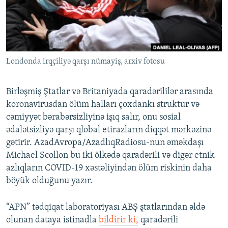
İNFOQRAFIKA
AZƏRBAYCAN ƏDƏBIYYATI KITABXANASI
MISSIYAMIZ
BIZI IZLƏ
KARIKATURA
İSLAM VƏ DEMOKRATIYA
PEŞƏ ETIKASI VƏ JURNALISTIKA STANDARTLARIMIZ
İZ - MƏDƏNIYYƏT PROQRAMI
MATERIALLARIMIZDAN ISTIFADƏ
Londonda irqçiliyə qarşı nümayiş, arxiv fotosu
AZADLIQRADIOSU MOBIL TELEFONUNUZDA
RFE/RL-in bütün saytları
BIZIMLƏ ƏLAQƏ
Birləşmiş Ştatlar və Britaniyada qaradərililər arasında
XƏBƏR BÜLLETENLƏRIMIZ
koronavirusdan ölüm halları çoxdankı struktur və
cəmiyyət bərabərsizliyinə işıq salır, onu sosial
ədalətsizliyə qarşı qlobal etirazların diqqət mərkəzinə
gətirir. AzadAvropa/AzadlıqRadiosu-nun əməkdaşı
Michael Scollon bu iki ölkədə qaradərili və digər etnik
azlıqların COVID-19 xəstəliyindən ölüm riskinin daha
böyük olduğunu yazır.
“APN” tədqiqat laboratoriyası ABŞ ştatlarından əldə
olunan dataya istinadla
bildirir ki,
qaradərili