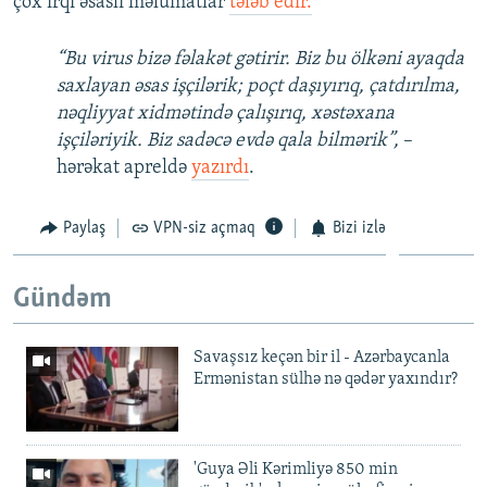
çox irqi əsaslı məlumatlar
tələb edir.
“Bu virus bizə fəlakət gətirir. Biz bu ölkəni ayaqda
saxlayan əsas işçilərik; poçt daşıyırıq, çatdırılma,
nəqliyyat xidmətində çalışırıq, xəstəxana
işçiləriyik. Biz sadəcə evdə qala bilmərik”,
–
hərəkat apreldə
yazırdı
.
Paylaş
VPN-siz açmaq
Bizi izlə
Gündəm
Savaşsız keçən bir il - Azərbaycanla
Ermənistan sülhə nə qədər yaxındır?
'Guya Əli Kərimliyə 850 min