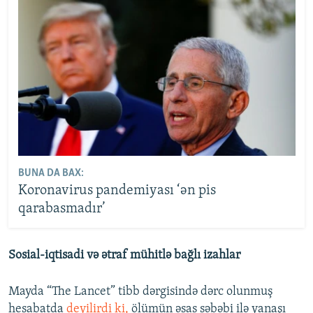
BUNA DA BAX:
Koronavirus pandemiyası ‘ən pis
qarabasmadır’
Sosial-iqtisadi və ətraf mühitlə bağlı izahlar
Mayda “The Lancet” tibb dərgisində dərc olunmuş
hesabatda
deyilirdi ki,
ölümün əsas səbəbi ilə yanaşı