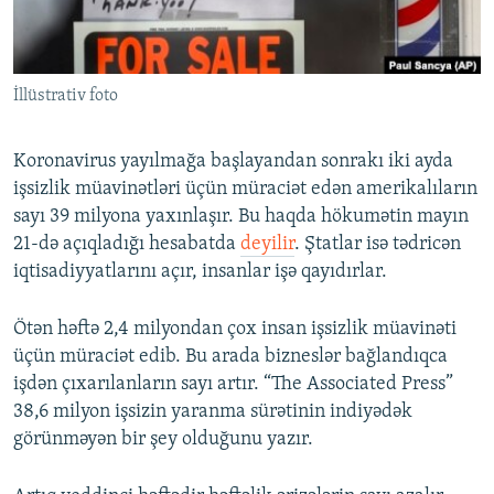
İNFOQRAFIKA
AZƏRBAYCAN ƏDƏBIYYATI KITABXANASI
MISSIYAMIZ
BIZI IZLƏ
KARIKATURA
İSLAM VƏ DEMOKRATIYA
PEŞƏ ETIKASI VƏ JURNALISTIKA STANDARTLARIMIZ
İllüstrativ foto
İZ - MƏDƏNIYYƏT PROQRAMI
MATERIALLARIMIZDAN ISTIFADƏ
AZADLIQRADIOSU MOBIL TELEFONUNUZDA
RFE/RL-in bütün saytları
Koronavirus yayılmağa başlayandan sonrakı iki ayda
BIZIMLƏ ƏLAQƏ
işsizlik müavinətləri üçün müraciət edən amerikalıların
sayı 39 milyona yaxınlaşır. Bu haqda hökumətin mayın
XƏBƏR BÜLLETENLƏRIMIZ
21-də açıqladığı hesabatda
deyilir
. Ştatlar isə tədricən
iqtisadiyyatlarını açır, insanlar işə qayıdırlar.
Ötən həftə 2,4 milyondan çox insan işsizlik müavinəti
üçün müraciət edib. Bu arada bizneslər bağlandıqca
işdən çıxarılanların sayı artır. “The Associated Press”
38,6 milyon işsizin yaranma sürətinin indiyədək
görünməyən bir şey olduğunu yazır.