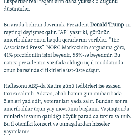
Ekspertlər real rəqəmlərin daha yüksək olduğunu
düşünürlər.
Bu arada böhran dövründə Prezident
Donald Trump
-ın
reytinqi dəyişməz qalır. “AP” yazır ki, görünür,
amerikalılar onun haqda qərarlarını veriblər. “The
Associated Press”-NORC Mərkəzinin sorğusuna görə,
41% prezidentin işini bəyənir, 58%-sə bəyənmir. Bu
nəticə prezidentin vəzifədə olduğu üç il müddətində
onun barəsindəki fikirlərlə üst-üstə düşür.
Həftəsonu ABŞ-da Xatirə günü tədbirləri isə əsasən
təxirə salınıb. Adətən, əhali həmin gün müharibədə
ölənləri yad edir, veteranları yada salır. Bundan sonra
amerikalılar üçün yay mövsümü başlanır. Vaşinqtonda
minlərlə insanın qatıldığı böyük parad da təxirə salınıb.
Bu il ötənilki konsert və tamaşalardan hissələr
yayımlanır.