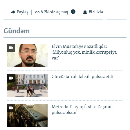
Paylaş
VPN-siz açmaq
Bizi izlə
Gündəm
Elvin Mustafayev azadlıqda:
'Milyonluq yox, minlik korrupsiya
var'
Gürcüstan ali təhsili pulsuz etdi
Metroda 11 aylıq fasilə: 'Daşınma
pulsuz olsun'