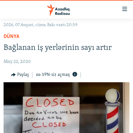
Keçid
linkləri
Əsas
2026, 07 Avqust, cümə, Bakı vaxtı 20:59
məzmuna
GÜNDƏM
DÜNYA
qayıt
#İZAHLA
Əsas
Bağlanan iş yerlərinin sayı artır
KORRUPSIOMETR
naviqasiyaya
qayıt
May 22, 2020
#ƏSLINDƏ
Axtarışa
FƏRQƏ BAX
Paylaş
VPN-siz açmaq
keç
QANUNI DOĞRU
ARAŞDIRMA
MULTIMEDIA
RADIO ARXIV
VIDEO
HAQQIMIZDA
FOTOQALEREYA
OXU ZALI