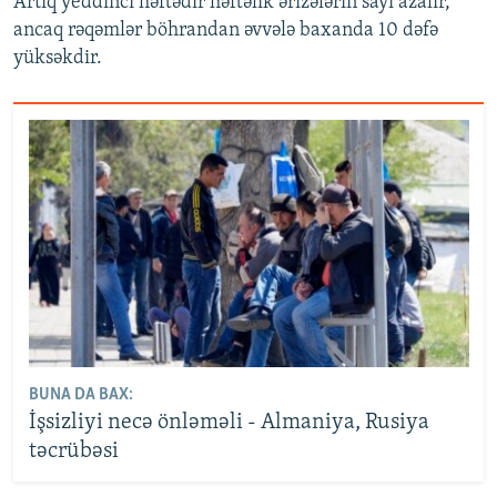
Artıq yeddinci həftədir həftəlik ərizələrin sayı azalır,
ancaq rəqəmlər böhrandan əvvələ baxanda 10 dəfə
yüksəkdir.
BUNA DA BAX:
İşsizliyi necə önləməli - Almaniya, Rusiya
təcrübəsi