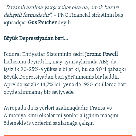
“Davamlı azalma yaxşı xəbər olsa da, əmək bazarı
dəhşətli formadadır”,
– PNC Financial şirkətinin baş
iqtisadçısı
Gus Faucher
deyib.
Böyük Depressiyadan bəri...
Federal Ehtiyatlar Sisteminin sədri
Jerome Powell
həftəsonu deyirdi ki, may-iyun aylarında ABŞ-da
işsizlik 20-25%-ə yüksələ bilər ki, bu da 90 il qabaqkı
Böyük Depressiyadan bəri görünməmiş bir həddir.
Apreldə işsizlik 14,7% idi, yenə də 1930-cu illərdə bəri
qeydə alınmamış bir səviyyədə.
Avropada da iş yerləri azalmaqdadır. Fransa və
Almaniya kimi ölkələr milyonlarla işçinin maaşını
ödəməklə iş yerlərini saxlamağa çalışır.