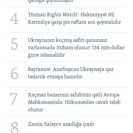
qadağa qoyulmuşdu'
4
'Human Rights Watch': Hakimiyyət Əli
Kərimliyə qarşı pis rəftara son qoymalıdır
5
Ukraynanın keçmiş səfiri qanunsuz
varlanmada ittiham olunur: 134 min dollar
girov ödəməlidir
6
Bayramov: Azərbaycan Ukraynaya qaz
tədarük etməyə hazırdır
7
Xaçmaz bazarının sahibinin qətli Avropa
Məhkəməsində: Hökumətdən cavab tələb
olunur
8
Zamin Salayev azadlığa çıxıb