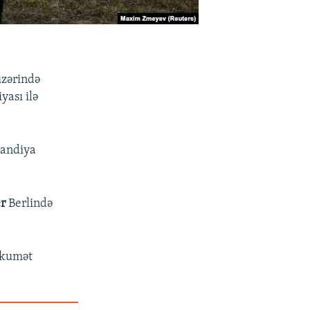
üzərində
yası ilə
mandiya
er
Berlində
ökumət