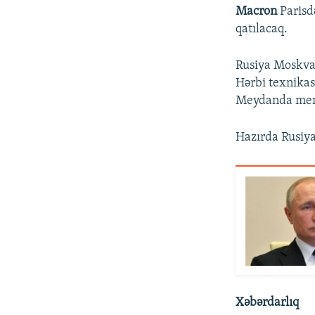
Macron
Parisd
qatılacaq.
Rusiya Moskvad
Hərbi texnika
Meydanda memo
Hazırda Rusiya
Xəbərdarlıq