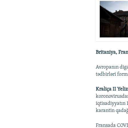
Britaniya, Fra
Avropanın digə
tədbirləri form
Kraliça II Yeli
koronovirusdan
iqtisadiyyatın 
karantin qadağ
Fransada COVID