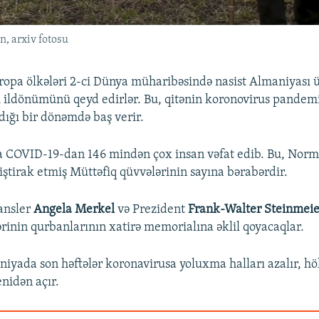
, arxiv fotosu
opa ölkələri 2-ci Dünya müharibəsində nasist Almaniyası 
i ildönümünü qeyd edirlər. Bu, qitənin koronovirus pandemi
ığı bir dönəmdə baş verir.
a COVID-19-dan 146 mindən çox insan vəfat edib. Bu, Nor
iştirak etmiş Müttəfiq qüvvələrinin sayına bərabərdir.
ansler
Angela Merkel
və Prezident
Frank-Walter Steinmei
ərinin qurbanlarının xatirə memorialına əklil qoyacaqlar.
iyada son həftələr koronavirusa yoluxma halları azalır, h
enidən açır.