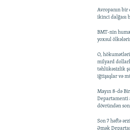
Avropanın bir 
ikinci dalğası 
BMT-nin human
yoxsul ölkələr
O, hökumətləri,
milyard dollar
təhlükəsizlik ş
iğtişaşlar və m
Mayın 8-də Birl
Departamenti a
dövründən sonr
Son 7 həftə ər
Əmək Departamen