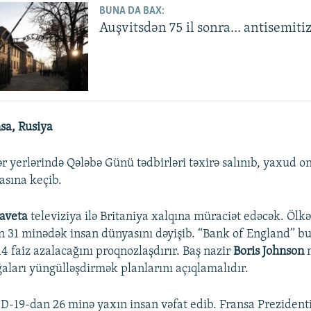
BUNA DA BAX:
Auşvitsdən 75 il sonra... antisemitiz
nsa, Rusiya
r yerlərində Qələbə Günü tədbirləri təxirə salınıb, yaxud 
asına keçib.
zaveta
televiziya ilə Britaniya xalqına müraciət edəcək. Ölk
 31 minədək insan dünyasını dəyişib. “Bank of England” bu 
14 faiz azalacağını proqnozlaşdırır. Baş nazir
Boris Johnson
m
aları yüngülləşdirmək planlarını açıqlamalıdır.
-19-dan 26 minə yaxın insan vəfat edib. Fransa Prezident