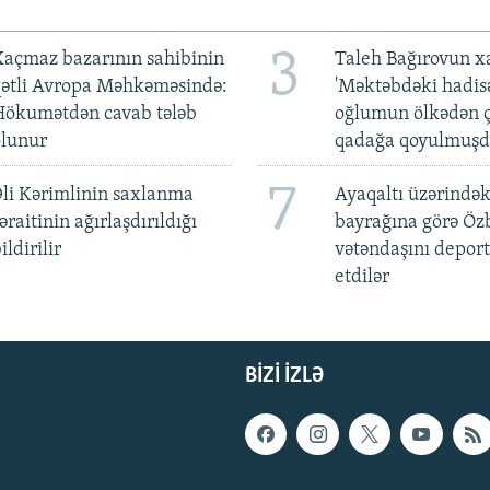
3
açmaz bazarının sahibinin
Taleh Bağırovun x
qətli Avropa Məhkəməsində:
'Məktəbdəki hadis
Hökumətdən cavab tələb
oğlumun ölkədən ç
olunur
qadağa qoyulmuşd
7
li Kərimlinin saxlanma
Ayaqaltı üzərindək
əraitinin ağırlaşdırıldığı
bayrağına görə Öz
ildirilir
vətəndaşını deport
etdilər
BIZI IZLƏ