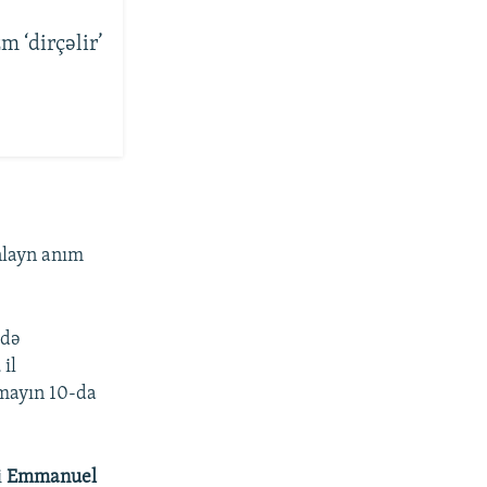
m ‘dirçəlir’
onlayn anım
ədə
il
ayın 10-da
i
Emmanuel