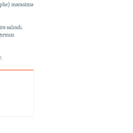
mphe) mərasimə
rə salındı.
ırmızı
r.