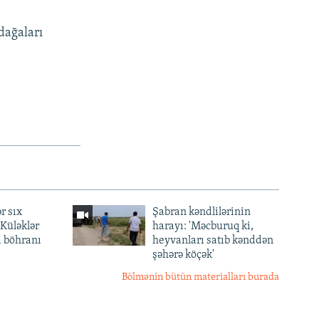
adağaları
r sıx
Şabran kəndlilərinin
— Küləklər
harayı: 'Məcburuq ki,
a böhranı
heyvanları satıb kənddən
şəhərə köçək'
Bölmənin bütün materialları burada