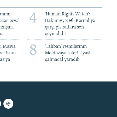
4
anımı:
'Human Rights Watch':
ədən əvvəl
Hakimiyyət Əli Kərimliyə
ıxışına
qarşı pis rəftara son
u'
qoymalıdır
8
i Rusiya
'Taliban' rəsmilərinin
bəkistan
Moldovaya səfəri siyasi
asiya
qalmaqal yaradıb