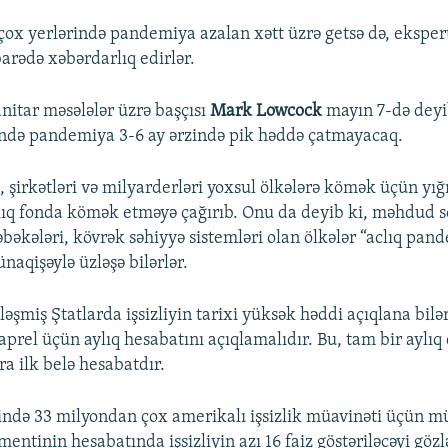
çox yerlərində pandemiya azalan xətt üzrə getsə də, eksper
barədə xəbərdarlıq edirlər.
itar məsələlər üzrə başçısı
Mark Lowcock
mayın 7-də deyi
ində pandemiya 3-6 ay ərzində pik həddə çatmayacaq.
 şirkətləri və milyarderləri yoxsul ölkələrə kömək üçün yığı
lıq fonda kömək etməyə çağırıb. Onu da deyib ki, məhdud s
əbəkələri, kövrək səhiyyə sistemləri olan ölkələr “aclıq pan
ünaqişəylə üzləşə bilərlər.
əşmiş Ştatlarda işsizliyin tarixi yüksək həddi açıqlana bil
prel üçün aylıq hesabatını açıqlamalıdır. Bu, tam bir aylıq
a ilk belə hesabatdır.
zində 33 milyondan çox amerikalı işsizlik müavinəti üçün mü
tinin hesabatında işsizliyin azı 16 faiz göstəriləcəyi gözl