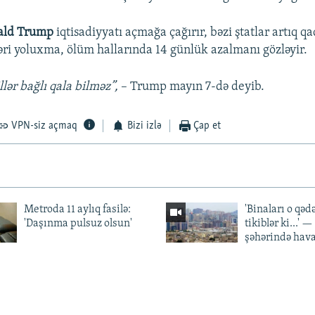
ald Trump
iqtisadiyyatı açmağa çağırır, bəzi ştatlar artıq q
rləri yoluxma, ölüm hallarında 14 günlük azalmanı gözləyir.
llər bağlı qala bilməz”,
– Trump mayın 7-də deyib.
VPN-siz açmaq
Bizi izlə
Çap et
Metroda 11 aylıq fasilə:
'Binaları o qədə
'Daşınma pulsuz olsun'
tikiblər ki...' 
şəhərində hav