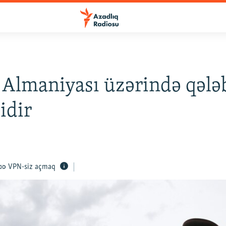
 Almaniyası üzərində qələ
yidir
VPN-siz açmaq