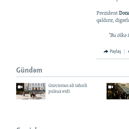
Prezident
Don
qaldırır, digə
“Bu ölkə i
Paylaş
Gündəm
Gürcüstan ali təhsili
pulsuz etdi