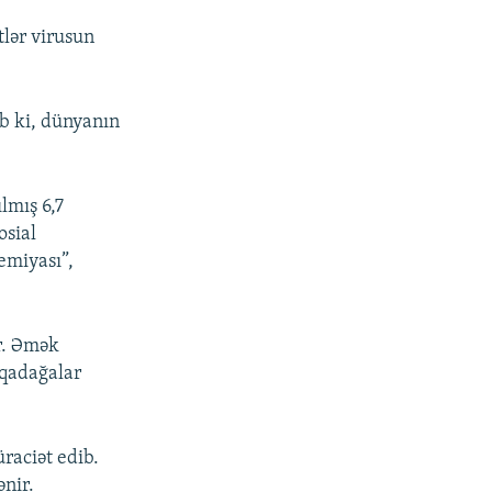
tlər virusun
b ki, dünyanın
lmış 6,7
osial
demiyası”,
ər. Əmək
 qadağalar
raciət edib.
ənir.