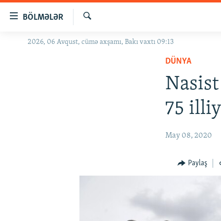
Keçid
BÖLMƏLƏR
linkləri
Axtar
Əsas
2026, 06 Avqust, cümə axşamı, Bakı vaxtı 09:13
GÜNDƏM
məzmuna
DÜNYA
#İZAHLA
qayıt
Əsas
Nasist
KORRUPSIOMETR
naviqasiyaya
#ƏSLINDƏ
qayıt
75 illi
Axtarışa
FƏRQƏ BAX
keç
QANUNI DOĞRU
May 08, 2020
ARAŞDIRMA
Paylaş
MULTIMEDIA
RADIO ARXIV
VIDEO
HAQQIMIZDA
FOTOQALEREYA
OXU ZALI