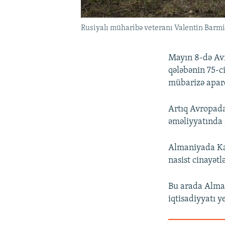
Rusiyalı müharibə veteranı Valentin Barmin
Mayın 8-də Avr
qələbənin 75-c
mübarizə apard
Artıq Avropad
əməliyyatında 
Almaniyada K
nasist cinayətl
Bu arada Alman
iqtisadiyyatı y