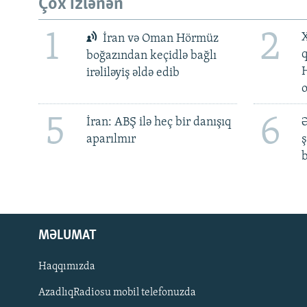
Çox izlənən
1
2
X
İran və Oman Hörmüz
boğazından keçidlə bağlı
irəliləyiş əldə edib
5
6
İran: ABŞ ilə heç bir danışıq
Ə
aparılmır
ş
b
MƏLUMAT
Haqqımızda
AzadlıqRadiosu mobil telefonuzda