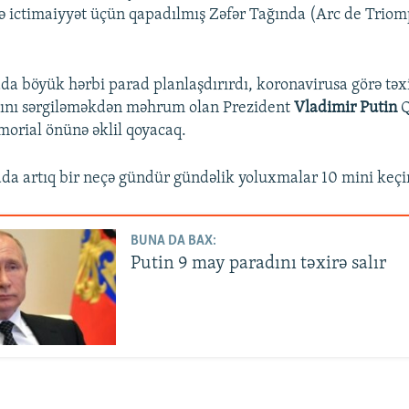
ə ictimaiyyət üçün qapadılmış Zəfər Tağında (Arc de Trio
a böyük hərbi parad planlaşdırırdı, koronavirusa görə təxi
sını sərgiləməkdən məhrum olan Prezident
Vladimir Putin
Q
rial önünə əklil qoyacaq.
da artıq bir neçə gündür gündəlik yoluxmalar 10 mini keçi
BUNA DA BAX:
Putin 9 may paradını təxirə salır