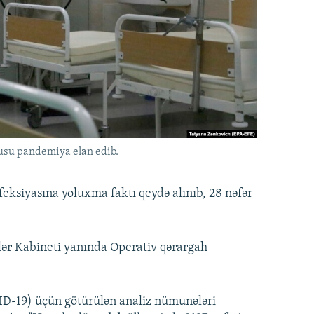
usu pandemiya elan edib.
eksiyasına yoluxma faktı qeydə alınıb, 28 nəfər
ər Kabineti yanında Operativ qərargah
ID-19) üçün götürülən analiz nümunələri