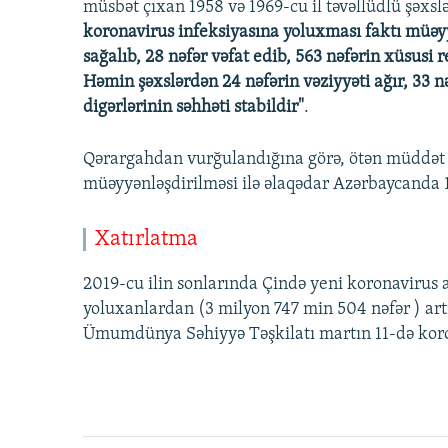
müsbət çıxan 1958 və 1969-cu il təvəllüdlü şəxslə
koronavirus infeksiyasına yoluxması faktı müəy
sağalıb, 28 nəfər vəfat edib, 563 nəfərin xüsusi 
Həmin şəxslərdən 24 nəfərin vəziyyəti ağır, 33 nə
digərlərinin səhhəti stabildir"
.
Qərargahdan vurğulandığına görə, ötən müddət 
müəyyənləşdirilməsi ilə əlaqədar Azərbaycanda 1
Xatırlatma
2019-cu ilin sonlarında Çində yeni koronavirus a
yoluxanlardan (3 milyon 747 min 504 nəfər ) artıq
Ümumdünya Səhiyyə Təşkilatı martın 11-də kor