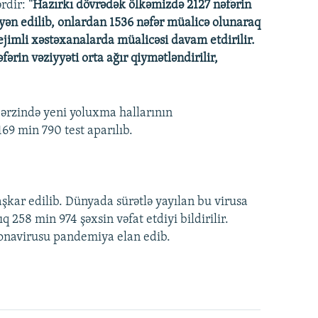
rdir:
"Hazırkı dövrədək ölkəmizdə 2127 nəfərin
yən edilib, onlardan 1536 nəfər müalicə olunaraq
rejimli xəstəxanalarda müalicəsi davam etdirilir.
fərin vəziyyəti orta ağır qiymətləndirilir,
ərzində yeni yoluxma hallarının
69 min 790 test aparılıb.
şkar edilib. Dünyada sürətlə yayılan bu virusa
 258 min 974 şəxsin vəfat etdiyi bildirilir.
onavirusu pandemiya elan edib.