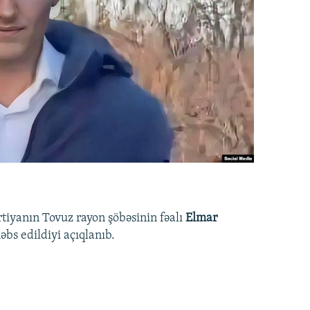
rtiyanın Tovuz rayon şöbəsinin fəalı
Elmar
bs edildiyi açıqlanıb.