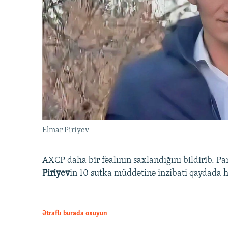
Elmar Piriyev
AXCP daha bir fəalının saxlandığını bildirib. Pa
Piriyev
in 10 sutka müddətinə inzibati qaydada hə
Ətraflı burada oxuyun