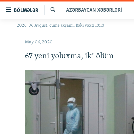
Keçid
AZƏRBAYCAN XƏBƏRLƏRI
BÖLMƏLƏR
linkləri
Axtar
Əsas
2026, 06 Avqust, cümə axşamı, Bakı vaxtı 13:13
GÜNDƏM
məzmuna
#İZAHLA
qayıt
May 06, 2020
Əsas
KORRUPSIOMETR
naviqasiyaya
67 yeni yoluxma, iki ölüm
#ƏSLINDƏ
qayıt
Axtarışa
FƏRQƏ BAX
keç
QANUNI DOĞRU
ARAŞDIRMA
MULTIMEDIA
RADIO ARXIV
VIDEO
HAQQIMIZDA
FOTOQALEREYA
OXU ZALI