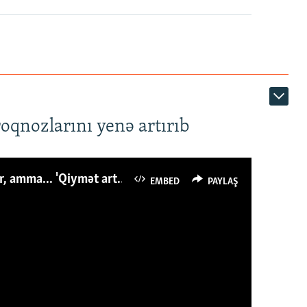
roqnozlarını yenə artırıb
Azərbaycanlı avropalıdan iki dəfə az ət yeyir, amma... 'Qiymət artımı qaçılmazdır'
EMBED
PAYLAŞ