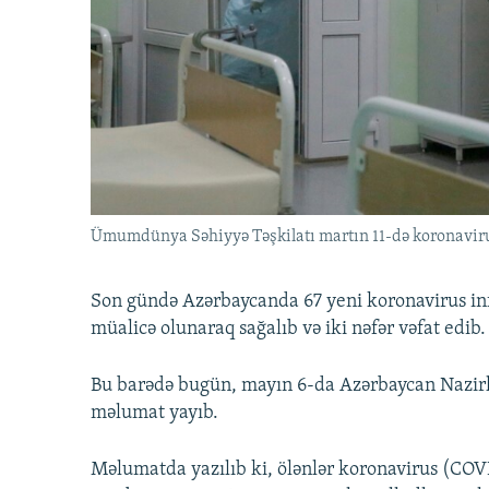
İNFOQRAFIKA
AZƏRBAYCAN ƏDƏBIYYATI KITABXANASI
MISSIYAMIZ
KARIKATURA
İSLAM VƏ DEMOKRATIYA
PEŞƏ ETIKASI VƏ JURNALISTIKA
STANDARTLARIMIZ
İZ - MƏDƏNIYYƏT PROQRAMI
MATERIALLARIMIZDAN ISTIFADƏ
AZADLIQRADIOSU MOBIL TELEFONUNUZDA
BIZIMLƏ ƏLAQƏ
XƏBƏR BÜLLETENLƏRIMIZ
Ümumdünya Səhiyyə Təşkilatı martın 11-də koronavir
Son gündə Azərbaycanda 67 yeni koronavirus inf
müalicə olunaraq sağalıb və iki nəfər vəfat edib.
Bu barədə bugün, mayın 6-da Azərbaycan Nazirl
məlumat yayıb.
Məlumatda yazılıb ki, ölənlər koronavirus (COV