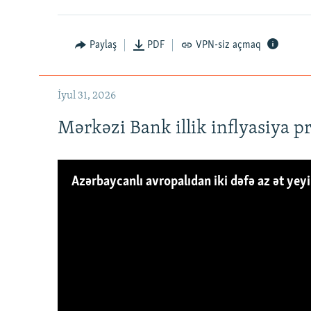
Paylaş
PDF
VPN-siz açmaq
İyul 31, 2026
Mərkəzi Bank illik inflyasiya p