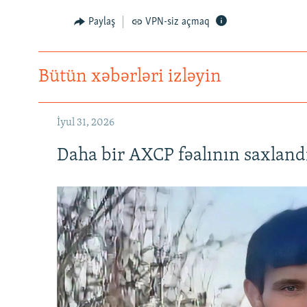
Paylaş
VPN-siz açmaq
Bütün xəbərləri izləyin
İyul 31, 2026
Daha bir AXCP fəalının saxlandığ