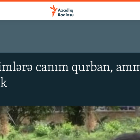
imlərə canım qurban, amma
ik