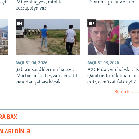
əçi
'Milyonluq yox, minlik
'Daşınma pulsuz olsun'
korrupsiya var'
AVQUST 04, 2026
AVQUST 03, 2026
Şabran kəndlilərinin harayı:
AXCP-də yeni həbslər: 'İ
'Məcburuq ki, heyvanları satıb
Qəmbər də hökuməti tən
kənddən şəhərə köçək'
edir, o, müxalifət deyil?'
Bütün hissəl
RA BAX
LARI DINLƏ