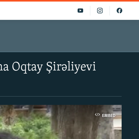
 Oqtay Şirəliyevi
EMBED