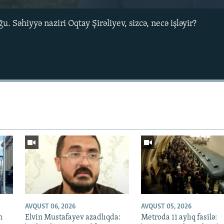
. Səhiyyə naziri Oqtay Şirəliyev, sizcə, necə işləyir?
Auto
270p
360p
1080p
AVQUST 06, 2026
AVQUST 05, 2026
n
Elvin Mustafayev azadlıqda:
Metroda 11 aylıq fasilə: