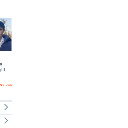
sa
qid
ərə bax