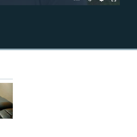
270p
EMBED
360p
404p
1080p
404p