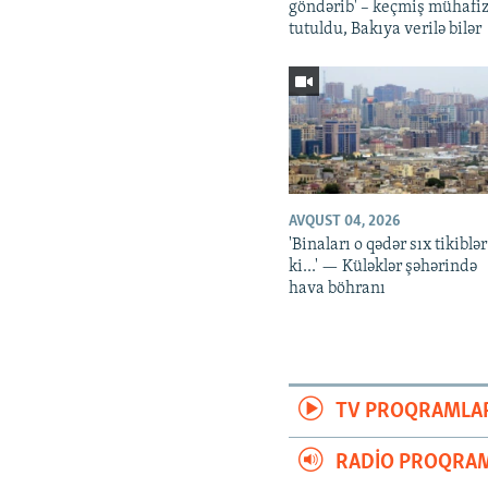
göndərib' – keçmiş mühafiz
tutuldu, Bakıya verilə bilər
AVQUST 04, 2026
'Binaları o qədər sıx tikiblər
ki...' — Küləklər şəhərində
hava böhranı
TV PROQRAMLA
RADIO PROQRAM