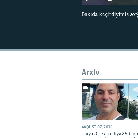
Bakıda keçirdiyimiz sorğu
Arxiv
AVQUST 07, 2026
'Guya Əli Kərimliyə 850 mi