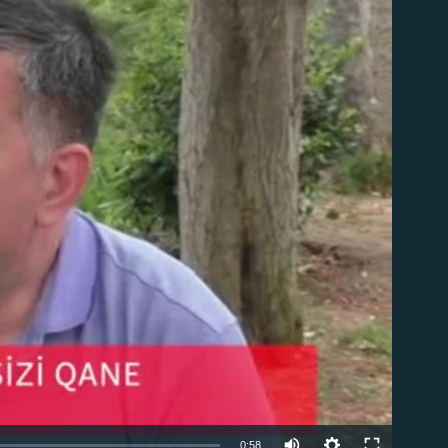
able
Auto
0:58