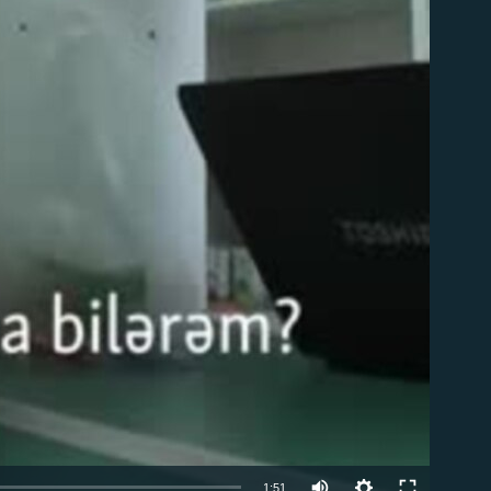
Auto
1:51