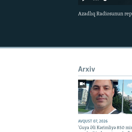
Azadlıq Radiosunun rep
Arxiv
AVQUST 07, 2026
'Guya Əli Kərimliyə 850 mi