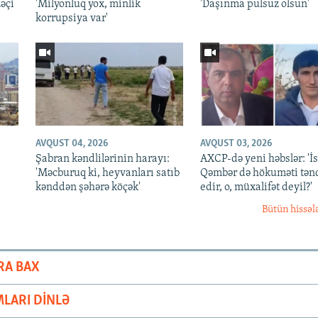
əçi
'Milyonluq yox, minlik
'Daşınma pulsuz olsun'
korrupsiya var'
Auto
270p
360p
1080p
AVQUST 04, 2026
AVQUST 03, 2026
Şabran kəndlilərinin harayı:
AXCP-də yeni həbslər: 'İ
'Məcburuq ki, heyvanları satıb
Qəmbər də hökuməti tən
kənddən şəhərə köçək'
edir, o, müxalifət deyil?'
Bütün hissəl
RA BAX
LARI DINLƏ