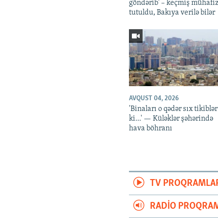
göndərib' – keçmiş mühafiz
tutuldu, Bakıya verilə bilər
AVQUST 04, 2026
'Binaları o qədər sıx tikiblər
ki...' — Küləklər şəhərində
hava böhranı
TV PROQRAMLA
RADIO PROQRAM