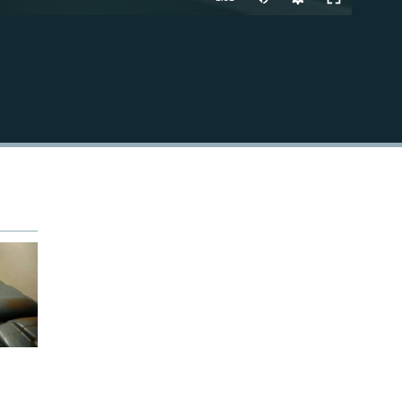
270p
EMBED
360p
480p
1080p