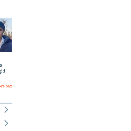
480p
sa
qid
ərə bax