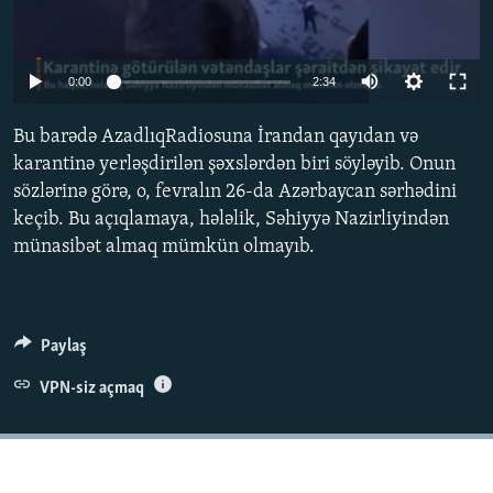
İNFOQRAFIKA
AZƏRBAYCAN ƏDƏBIYYATI KITABXANASI
MISSIYAMIZ
BIZI IZLƏ
KARIKATURA
İSLAM VƏ DEMOKRATIYA
PEŞƏ ETIKASI VƏ JURNALISTIKA STANDARTLARIMIZ
Auto
0:00
2:34
İZ - MƏDƏNIYYƏT PROQRAMI
MATERIALLARIMIZDAN ISTIFADƏ
270p
Bu barədə AzadlıqRadiosuna İrandan qayıdan və
AZADLIQRADIOSU MOBIL TELEFONUNUZDA
RFE/RL-in bütün saytları
360p
karantinə yerləşdirilən şəxslərdən biri söyləyib. Onun
BIZIMLƏ ƏLAQƏ
sözlərinə görə, o, fevralın 26-da Azərbaycan sərhədini
404p
Auto
270p
360p
404p
keçib. Bu açıqlamaya, hələlik, Səhiyyə Nazirliyindən
XƏBƏR BÜLLETENLƏRIMIZ
1080p
münasibət almaq mümkün olmayıb.
1080p
Paylaş
VPN-siz açmaq