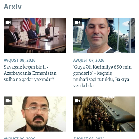
Arxiv
AVQUST 08, 2026
AVQUST 07, 2026
Savaşsız keçən bir il -
'Guya Əli Kərimliyə 850 min
Azərbaycanla Ermənistan
göndərib' – keçmiş
sülhə nə qədər yaxındır?
mühafizəçi tutuldu, Bakıya
verilə bilər