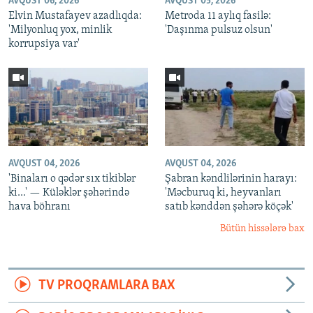
AVQUST 06, 2026
AVQUST 05, 2026
Elvin Mustafayev azadlıqda:
Metroda 11 aylıq fasilə:
'Milyonluq yox, minlik
'Daşınma pulsuz olsun'
korrupsiya var'
AVQUST 04, 2026
AVQUST 04, 2026
'Binaları o qədər sıx tikiblər
Şabran kəndlilərinin harayı:
ki...' — Küləklər şəhərində
'Məcburuq ki, heyvanları
hava böhranı
satıb kənddən şəhərə köçək'
Bütün hissələrə bax
TV PROQRAMLARA BAX