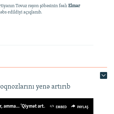
rtiyanın Tovuz rayon şöbəsinin fəalı
Elmar
bs edildiyi açıqlanıb.
roqnozlarını yenə artırıb
Azərbaycanlı avropalıdan iki dəfə az ət yeyir, amma... 'Qiymət artımı qaçılmazdır'
EMBED
PAYLAŞ