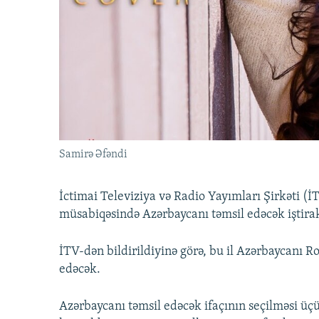
İNFOQRAFIKA
AZƏRBAYCAN ƏDƏBIYYATI KITABXANASI
MISSIYAMIZ
KARIKATURA
İSLAM VƏ DEMOKRATIYA
PEŞƏ ETIKASI VƏ JURNALISTIKA
STANDARTLARIMIZ
İZ - MƏDƏNIYYƏT PROQRAMI
MATERIALLARIMIZDAN ISTIFADƏ
AZADLIQRADIOSU MOBIL TELEFONUNUZDA
BIZIMLƏ ƏLAQƏ
XƏBƏR BÜLLETENLƏRIMIZ
Samirə Əfəndi
İctimai Televiziya və Radio Yayımları Şirkəti 
müsabiqəsində Azərbaycanı təmsil edəcək iştirak
İTV-dən bildirildiyinə görə, bu il Azərbaycanı
edəcək.
Azərbaycanı təmsil edəcək ifaçının seçilməsi üçü