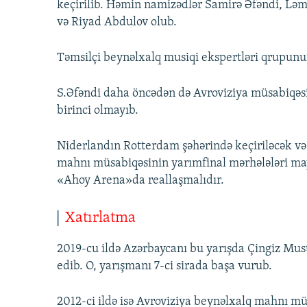
keçirilib. Həmin namizədlər Samirə Əfəndi, Ləm
və Riyad Abdulov olub.
Təmsilçi beynəlxalq musiqi ekspertləri qrupunu
S.Əfəndi daha öncədən də Avroviziya müsabiqəs
birinci olmayıb.
Niderlandın Rotterdam şəhərində keçiriləcək və
mahnı müsabiqəsinin yarımfinal mərhələləri mayı
«Ahoy Arena»da reallaşmalıdır.
Xatırlatma
2019-cu ildə Azərbaycanı bu yarışda Çingiz Must
edib. O, yarışmanı 7-ci sirada başa vurub.
2012-ci ildə isə Avroviziya beynəlxalq mahnı mü