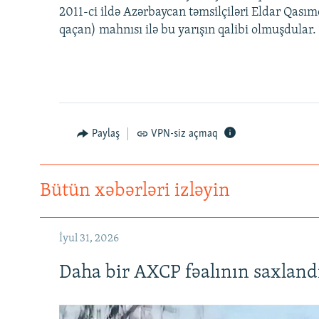
2011-ci ildə Azərbaycan təmsilçiləri Eldar Qas
qaçan) mahnısı ilə bu yarışın qalibi olmuşdular.
Paylaş
VPN-siz açmaq
Bütün xəbərləri izləyin
İyul 31, 2026
Daha bir AXCP fəalının saxlandığ