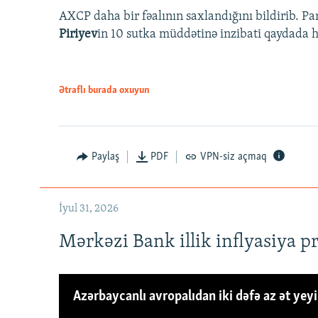
AXCP daha bir fəalının saxlandığını bildirib. Pa
Piriyev
in 10 sutka müddətinə inzibati qaydada hə
Ətraflı burada oxuyun
Paylaş
PDF
VPN-siz açmaq
İyul 31, 2026
Mərkəzi Bank illik inflyasiya p