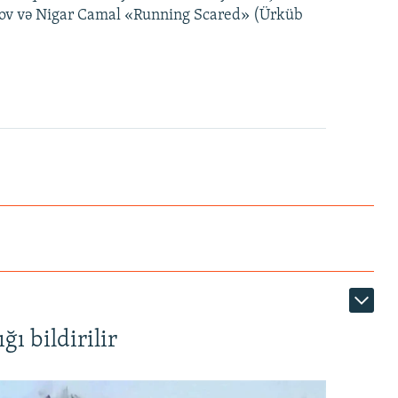
ımov və Nigar Camal «Running Scared» (Ürküb
ı bildirilir