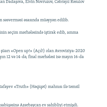
an Dadaşova, Elvin Novruzov, Cəbrayıl Rəsulov
n səsverməsi əsasında müəyyən edilib.
inin seçim mərhələsində iştirak edib, amma
 şüarı «Open up!» (Açıl!) olan Avroviziya-2020
n 12 və 14-də, final mərhələsi isə mayın 16-da
afayev «Truth» (Həqiqət) mahnısı ilə təmsil
sabiqəsinə Azərbaycan ev sahibliyi etmişdi.