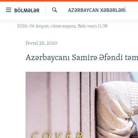
Keçid
AZƏRBAYCAN XƏBƏRLƏRI
BÖLMƏLƏR
linkləri
Axtar
Əsas
2026, 06 Avqust, cümə axşamı, Bakı vaxtı 11:38
GÜNDƏM
məzmuna
#İZAHLA
qayıt
Fevral 28, 2020
Əsas
KORRUPSIOMETR
naviqasiyaya
Azərbaycanı Samirə Əfəndi təm
#ƏSLINDƏ
qayıt
Axtarışa
FƏRQƏ BAX
keç
QANUNI DOĞRU
ARAŞDIRMA
MULTIMEDIA
RADIO ARXIV
VIDEO
HAQQIMIZDA
FOTOQALEREYA
OXU ZALI