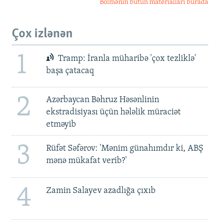
Bölmənin bütün materialları burada
Çox izlənən
1
Tramp: İranla müharibə 'çox tezliklə'
başa çatacaq
2
Azərbaycan Bəhruz Həsənlinin
ekstradisiyası üçün hələlik müraciət
etməyib
3
Rüfət Səfərov: 'Mənim günahımdır ki, ABŞ
mənə mükafat verib?'
4
Zamin Salayev azadlığa çıxıb