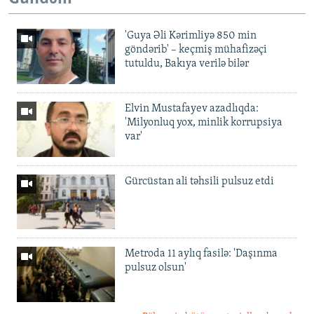
'Guya Əli Kərimliyə 850 min
göndərib' – keçmiş mühafizəçi
tutuldu, Bakıya verilə bilər
Elvin Mustafayev azadlıqda:
'Milyonluq yox, minlik korrupsiya
var'
Gürcüstan ali təhsili pulsuz etdi
Metroda 11 aylıq fasilə: 'Daşınma
pulsuz olsun'