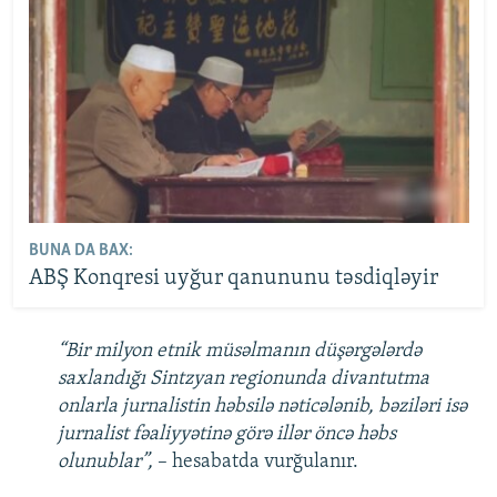
BUNA DA BAX:
ABŞ Konqresi uyğur qanununu təsdiqləyir
“Bir milyon etnik müsəlmanın düşərgələrdə
saxlandığı Sintzyan regionunda divantutma
onlarla jurnalistin həbsilə nəticələnib, bəziləri isə
jurnalist fəaliyyətinə görə illər öncə həbs
olunublar”,
– hesabatda vurğulanır.