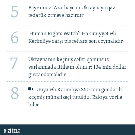
5
Bayramov: Azərbaycan Ukraynaya qaz
tədarük etməyə hazırdır
6
'Human Rights Watch': Hakimiyyət Əli
Kərimliyə qarşı pis rəftara son qoymalıdır
7
Ukraynanın keçmiş səfiri qanunsuz
varlanmada ittiham olunur: 134 min dollar
girov ödəməlidir
8
'Guya Əli Kərimliyə 850 min göndərib' –
keçmiş mühafizəçi tutuldu, Bakıya verilə
bilər
BIZI IZLƏ