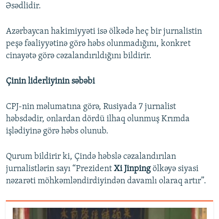
Əsədlidir.
Azərbaycan hakimiyyəti isə ölkədə heç bir jurnalistin
peşə fəaliyyətinə görə həbs olunmadığını, konkret
cinayətə görə cəzalandırıldığını bildirir.
Çinin liderliyinin səbəbi
CPJ-nin məlumatına görə, Rusiyada 7 jurnalist
həbsdədir, onlardan dördü ilhaq olunmuş Krımda
işlədiyinə görə həbs olunub.
Qurum bildirir ki, Çində həbslə cəzalandırılan
jurnalistlərin sayı “Prezident
Xi Jinping
ölkəyə siyasi
nəzarəti möhkəmləndirdiyindən davamlı olaraq artır”.