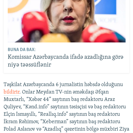
BUNA DA BAX:
Komissar Azərbaycanda ifadə azadlığına görə
niyə təəssüflənir
Təşkilat Azərbaycanda 6 jurnalistin həbsdə olduğunu
bildirir
. Onlar Meydan TV-nin əməkdaşı Əfqan
Muxtarlı, “Xəbər 44” saytının baş redaktoru Araz
Quliyev, “Kənd.info” saytının təsisçisi və baş redaktoru
Elçin İsmayıllı, “Reallıq.info” saytının baş redaktoru
İkram Rəhimov, “Xeberman” saytının baş redaktoru
Polad Aslanov və “Azadlıq” qəzetinin bölgə müxbiri Ziya