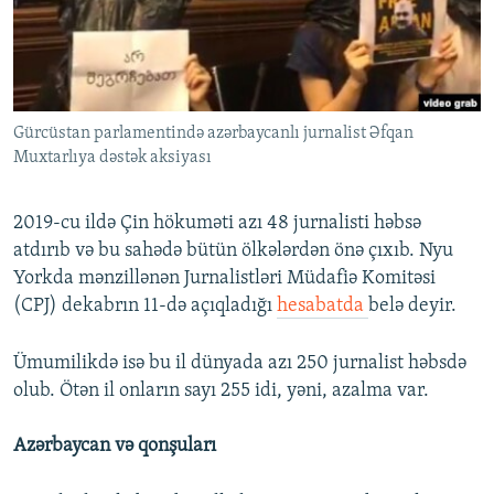
İNFOQRAFIKA
AZƏRBAYCAN ƏDƏBIYYATI KITABXANASI
MISSIYAMIZ
BIZI IZLƏ
KARIKATURA
İSLAM VƏ DEMOKRATIYA
PEŞƏ ETIKASI VƏ JURNALISTIKA STANDARTLARIMIZ
İZ - MƏDƏNIYYƏT PROQRAMI
MATERIALLARIMIZDAN ISTIFADƏ
Gürcüstan parlamentində azərbaycanlı jurnalist Əfqan
AZADLIQRADIOSU MOBIL TELEFONUNUZDA
RFE/RL-in bütün saytları
Muxtarlıya dəstək aksiyası
BIZIMLƏ ƏLAQƏ
XƏBƏR BÜLLETENLƏRIMIZ
2019-cu ildə Çin hökuməti azı 48 jurnalisti həbsə
atdırıb və bu sahədə bütün ölkələrdən önə çıxıb. Nyu
Yorkda mənzillənən Jurnalistləri Müdafiə Komitəsi
(CPJ) dekabrın 11-də açıqladığı
hesabatda
belə deyir.
Ümumilikdə isə bu il dünyada azı 250 jurnalist həbsdə
olub. Ötən il onların sayı 255 idi, yəni, azalma var. ​
Azərbaycan və qonşuları