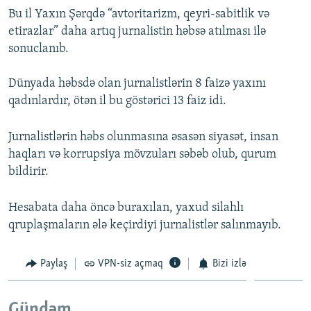
Bu il Yaxın Şərqdə “avtoritarizm, qeyri-sabitlik və
etirazlar” daha artıq jurnalistin həbsə atılması ilə
sonuclanıb.
Dünyada həbsdə olan jurnalistlərin 8 faizə yaxını
qadınlardır, ötən il bu göstərici 13 faiz idi.
Jurnalistlərin həbs olunmasına əsasən siyasət, insan
haqları və korrupsiya mövzuları səbəb olub, qurum
bildirir.
Hesabata daha öncə buraxılan, yaxud silahlı
qruplaşmaların ələ keçirdiyi jurnalistlər salınmayıb.
Paylaş
VPN-siz açmaq
Bizi izlə
Gündəm