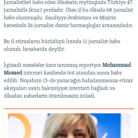
Jurnalistləri həbs edən ölkələrin reytinqində Türkiyə 47
jurnalistlə ikinci yerdədir. Ötən il bu ölkədə 68 jurnalist
həbs olunmuşdu. Səudiyyə Ərəbistanı və Misirin
hərəsində 26 jurnalist dəmir barmaqlıqlar arxasındadır.
Bu il etirazların bürüdüyü İranda 11 jurnalist həbs
olunub, hesabatda deyilir.
İqtisadi məsələlər üzrə tanınmış reportyor
Mohammad
Mosaed
internet kəsiləndə tvit atandan sonra həbs
edilib. Noyabrın 15-də yanacağın bahalanmasına etiraz
aksiyaları vaxtı hakimiyyət interneti bağladı və
ölkədən xəbərlərin ötürülməsini önlədi.