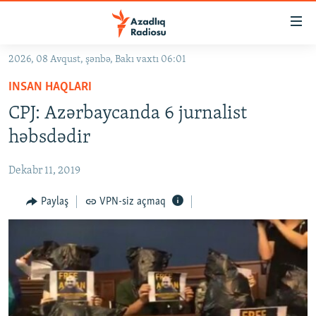
Keçid
linkləri
Əsas
2026, 08 Avqust, şənbə, Bakı vaxtı 06:01
məzmuna
GÜNDƏM
INSAN HAQLARI
qayıt
#İZAHLA
Əsas
CPJ: Azərbaycanda 6 jurnalist
KORRUPSIOMETR
naviqasiyaya
həbsdədir
qayıt
#ƏSLINDƏ
Axtarışa
Dekabr 11, 2019
FƏRQƏ BAX
keç
QANUNI DOĞRU
Paylaş
VPN-siz açmaq
ARAŞDIRMA
MULTIMEDIA
RADIO ARXIV
VIDEO
HAQQIMIZDA
FOTOQALEREYA
OXU ZALI