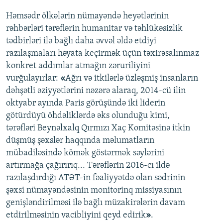
Həmsədr ölkələrin nümayəndə heyətlərinin
rəhbərləri tərəflərin humanitar və təhlükəsizlik
tədbirləri ilə bağlı daha əvvəl əldə etdiyi
razılaşmaları həyata keçirmək üçün təxirəsalınmaz
konkret addımlar atmağın zəruriliyini
vurğulayırlar:
«
Ağrı və itkilərlə üzləşmiş insanların
dəhşətli əziyyətlərini nəzərə alaraq, 2014-cü ilin
oktyabr ayında Paris görüşündə iki liderin
götürdüyü öhdəliklərdə əks olunduğu kimi,
tərəfləri Beynəlxalq Qırmızı Xaç Komitəsinə itkin
düşmüş şəxslər haqqında məlumatların
mübadiləsində kömək göstərmək səylərini
artırmağa çağırırıq... Tərəflərin 2016-cı ildə
razılaşdırdığı ATƏT-in fəaliyyətdə olan sədrinin
şəxsi nümayəndəsinin monitorinq missiyasının
genişləndirilməsi ilə bağlı müzakirələrin davam
etdirilməsinin vacibliyini qeyd edirik
»
.