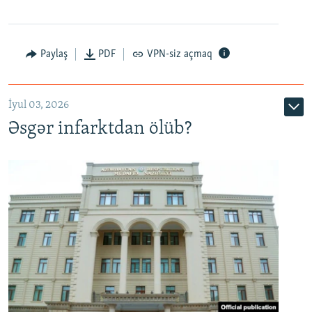
Auto
240p
360p
480p
Paylaş
PDF
VPN-siz açmaq
720p
1080p
İyul 03, 2026
Əsgər infarktdan ölüb?