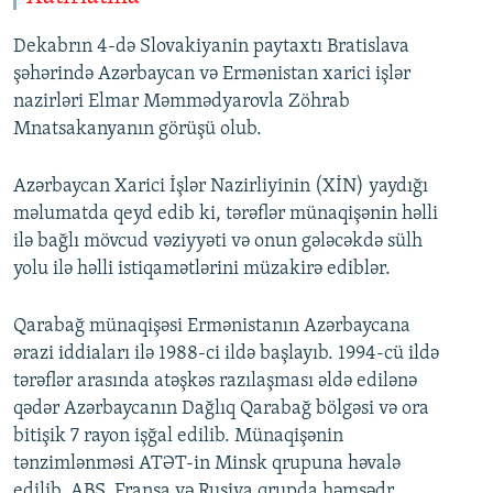
Dekabrın 4-də Slovakiyanin paytaxtı Bratislava
şəhərində Azərbaycan və Ermənistan xarici işlər
nazirləri Elmar Məmmədyarovla Zöhrab
Mnatsakanyanın görüşü olub.
Azərbaycan Xarici İşlər Nazirliyinin (XİN) yaydığı
məlumatda qeyd edib ki, tərəflər münaqişənin həlli
ilə bağlı mövcud vəziyyəti və onun gələcəkdə sülh
yolu ilə həlli istiqamətlərini müzakirə ediblər.
Qarabağ münaqişəsi Ermənistanın Azərbaycana
ərazi iddiaları ilə 1988-ci ildə başlayıb. 1994-cü ildə
tərəflər arasında atəşkəs razılaşması əldə edilənə
qədər Azərbaycanın Dağlıq Qarabağ bölgəsi və ora
bitişik 7 rayon işğal edilib. Münaqişənin
tənzimlənməsi ATƏT-in Minsk qrupuna həvalə
edilib. ABŞ, Fransa və Rusiya qrupda həmsədr