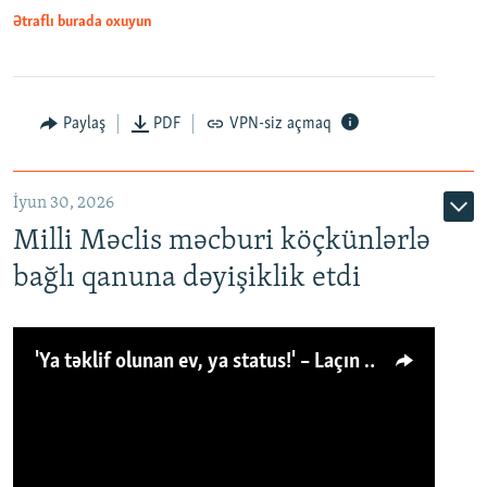
Ətraflı burada oxuyun
Paylaş
PDF
VPN-siz açmaq
İyun 30, 2026
Milli Məclis məcburi köçkünlərlə
bağlı qanuna dəyişiklik etdi
'Ya təklif olunan ev, ya status!' – Laçın köçkünü: 'Laçından başqa heç hara!'