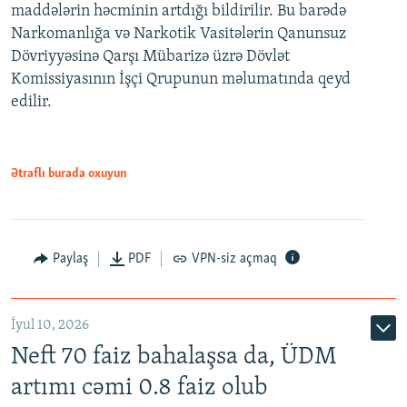
maddələrin həcminin artdığı bildirilir. Bu barədə
Narkomanlığa və Narkotik Vasitələrin Qanunsuz
Dövriyyəsinə Qarşı Mübarizə üzrə Dövlət
Komissiyasının İşçi Qrupunun məlumatında qeyd
edilir.
Ətraflı burada oxuyun
Paylaş
PDF
VPN-siz açmaq
İyul 10, 2026
Neft 70 faiz bahalaşsa da, ÜDM
artımı cəmi 0.8 faiz olub