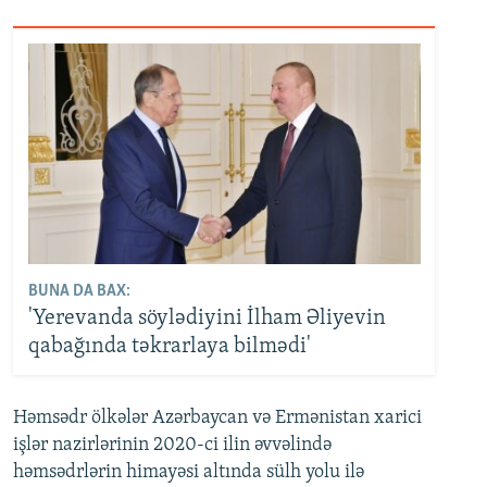
BUNA DA BAX:
'Yerevanda söylədiyini İlham Əliyevin
qabağında təkrarlaya bilmədi'
Həmsədr ölkələr Azərbaycan və Ermənistan xarici
işlər nazirlərinin 2020-ci ilin əvvəlində
həmsədrlərin himayəsi altında sülh yolu ilə