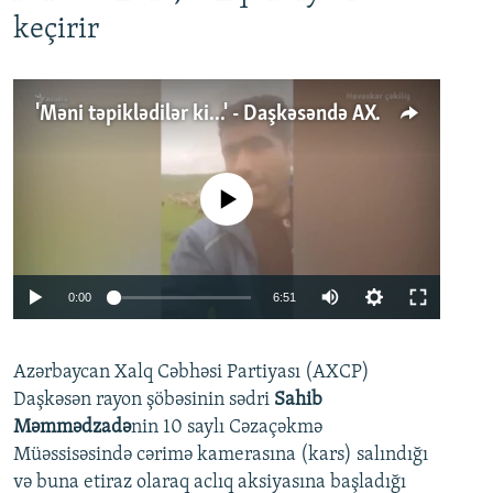
keçirir
'Məni təpiklədilər ki...' - Daşkəsəndə AXCP fəalının yaxınları onun həbsinə etiraz edirlər
No media source currently available
Auto
0:00
6:51
240p
Azərbaycan Xalq Cəbhəsi Partiyası (AXCP)
360p
Daşkəsən rayon şöbəsinin sədri
Sahib
480p
Auto
240p
360p
480p
Məmmədzadə
nin 10 saylı Cəzaçəkmə
720p
Müəssisəsində cərimə kamerasına (kars) salındığı
720p
1080p
və buna etiraz olaraq aclıq aksiyasına başladığı
1080p