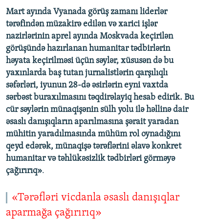
Mart ayında Vyanada görüş zamanı liderlər
tərəfindən müzakirə edilən və xarici işlər
nazirlərinin aprel ayında Moskvada keçirilən
görüşündə hazırlanan humanitar tədbirlərin
həyata keçirilməsi üçün səylər, xüsusən də bu
yaxınlarda baş tutan jurnalistlərin qarşılıqlı
səfərləri, iyunun 28-də əsirlərin eyni vaxtda
sərbəst buraxılmasını təqdirəlayiq hesab edirik. Bu
cür səylərin münaqişənin sülh yolu ilə həllinə dair
əsaslı danışıqların aparılmasına şərait yaradan
mühitin yaradılmasında mühüm rol oynadığını
qeyd edərək, münaqişə tərəflərini əlavə konkret
humanitar və təhlükəsizlik tədbirləri görməyə
çağırırıq»
.
«Tərəfləri vicdanla əsaslı danışıqlar
aparmağa çağırırıq»