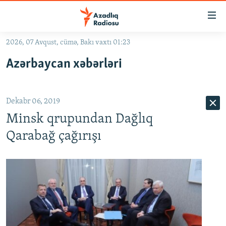
Keçid
linkləri
Əsas
2026, 07 Avqust, cümə, Bakı vaxtı 01:23
məzmuna
GÜNDƏM
Azərbaycan xəbərləri
qayıt
#İZAHLA
Əsas
KORRUPSIOMETR
naviqasiyaya
Dekabr 06, 2019
qayıt
#ƏSLINDƏ
Axtarışa
Minsk qrupundan Dağlıq
FƏRQƏ BAX
keç
Qarabağ çağırışı
QANUNI DOĞRU
ARAŞDIRMA
MULTIMEDIA
RADIO ARXIV
VIDEO
HAQQIMIZDA
FOTOQALEREYA
OXU ZALI