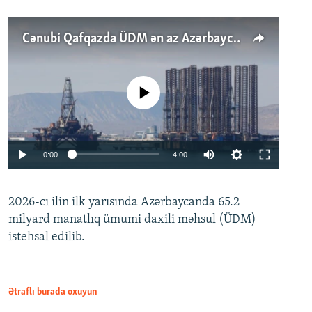
Cənubi Qafqazda ÜDM ən az Azərbaycanda artır: Qonşuları niyə Bakını qabaqlaya bilir?
No media source currently available
Auto
0:00
4:00
240p
2026-cı ilin ilk yarısında Azərbaycanda 65.2
360p
milyard manatlıq ümumi daxili məhsul (ÜDM)
480p
Auto
240p
360p
480p
istehsal edilib.
720p
720p
1080p
1080p
Ətraflı burada oxuyun