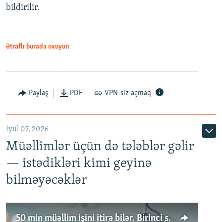
bildirilir.
Ətraflı burada oxuyun
Paylaş
PDF
VPN-siz açmaq
İyul 07, 2026
Müəllimlər üçün də tələblər gəlir
— istədikləri kimi geyinə
bilməyəcəklər
50 min müəllim işini itirə bilər. Birinci sinfə gedənlər azalır