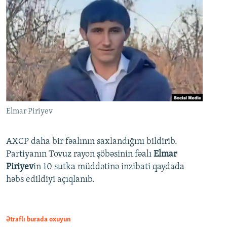
Elmar Piriyev
AXCP daha bir fəalının saxlandığını bildirib.
Partiyanın Tovuz rayon şöbəsinin fəalı
Elmar
Piriyev
in 10 sutka müddətinə inzibati qaydada
həbs edildiyi açıqlanıb.
Ətraflı burada oxuyun