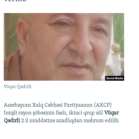
Vüqar Qədirli
Azərbaycan Xalq Cəbhəsi Partiyasının (AXCP)
İmişli rayon şöbəsinin fəalı, ikinci qrup əlil
Vüqar
Qədirli
2 il müddətinə azadlıqdan məhrum edilib.