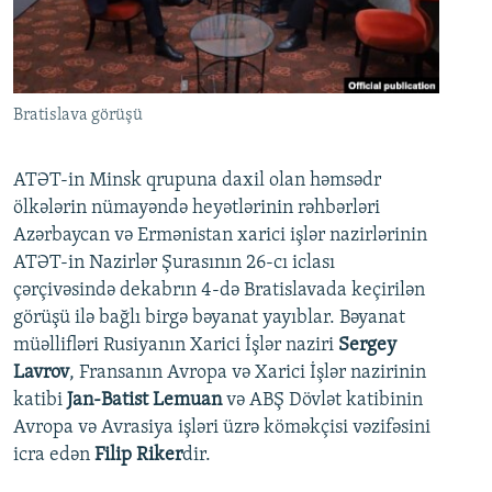
İNFOQRAFIKA
AZƏRBAYCAN ƏDƏBIYYATI KITABXANASI
MISSIYAMIZ
BIZI IZLƏ
KARIKATURA
İSLAM VƏ DEMOKRATIYA
PEŞƏ ETIKASI VƏ JURNALISTIKA STANDARTLARIMIZ
İZ - MƏDƏNIYYƏT PROQRAMI
MATERIALLARIMIZDAN ISTIFADƏ
Bratislava görüşü
AZADLIQRADIOSU MOBIL TELEFONUNUZDA
RFE/RL-in bütün saytları
BIZIMLƏ ƏLAQƏ
ATƏT-in Minsk qrupuna daxil olan həmsədr
ölkələrin nümayəndə heyətlərinin rəhbərləri
XƏBƏR BÜLLETENLƏRIMIZ
Azərbaycan və Ermənistan xarici işlər nazirlərinin
ATƏT-in Nazirlər Şurasının 26-cı iclası
çərçivəsində dekabrın 4-də Bratislavada keçirilən
görüşü ilə bağlı birgə bəyanat yayıblar. Bəyanat
müəllifləri Rusiyanın Xarici İşlər naziri
Sergey
Lavrov
, Fransanın Avropa və Xarici İşlər nazirinin
katibi
Jan-Batist Lemuan
və ABŞ Dövlət katibinin
Avropa və Avrasiya işləri üzrə köməkçisi vəzifəsini
icra edən
Filip Riker
dir.