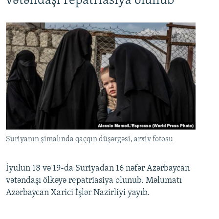
vətəndaşı repatriasiya olunub
Suriyanın şimalında qaçqın düşərgəsi, arxiv fotosu
İyulun 18 və 19-da Suriyadan 16 nəfər Azərbaycan
vətəndaşı ölkəyə repatriasiya olunub. Məlumatı
Azərbaycan Xarici İşlər Nazirliyi yayıb.