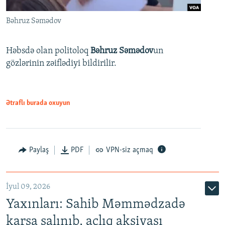
Bəhruz Səmədov
Həbsdə olan politoloq
Bəhruz Səmədov
un
gözlərinin zəiflədiyi bildirilir.
Ətraflı burada oxuyun
Paylaş
PDF
VPN-siz açmaq
İyul 09, 2026
Yaxınları: Sahib Məmmədzadə
karsa salınıb, aclıq aksiyası