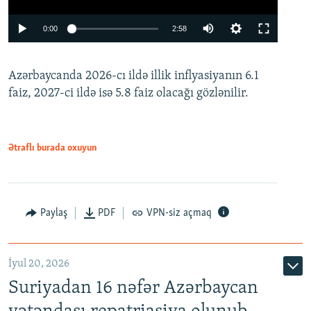
Auto
0:00
2:58
240p
Azərbaycanda 2026-cı ildə illik inflyasiyanın 6.1
360p
faiz, 2027-ci ildə isə 5.8 faiz olacağı gözlənilir.
480p
720p
1080p
Ətraflı burada oxuyun
Paylaş
PDF
VPN-siz açmaq
İyul 20, 2026
Auto
240p
360p
480p
Suriyadan 16 nəfər Azərbaycan
720p
1080p