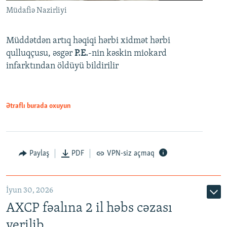
Müdafiə Nazirliyi
Müddətdən artıq həqiqi hərbi xidmət hərbi
qulluqçusu, əsgər
P.E.
-nin kəskin miokard
infarktından öldüyü bildirilir
Ətraflı burada oxuyun
Paylaş
PDF
VPN-siz açmaq
İyun 30, 2026
AXCP fəalına 2 il həbs cəzası
verilib