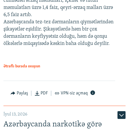
cümlədən ərzaq məhsulları, içkilər və tütün
məmulatları üzrə 1,4 faiz, qeyri-ərzaq malları üzrə
6,5 faiz artıb.
Azərbaycanda tez-tez dərmanların qiymətlərindən
şikayətlər eşidilir. Şikayətlərdə həm bir çox
dərmanların keyfiyyətsiz olduğu, həm də qonşu
ölkələrlə müqayisədə kəskin baha olduğu deyilir.
Ətraflı burada oxuyun
Paylaş
PDF
VPN-siz açmaq
İyul 13, 2026
Azərbaycanda narkotikə görə