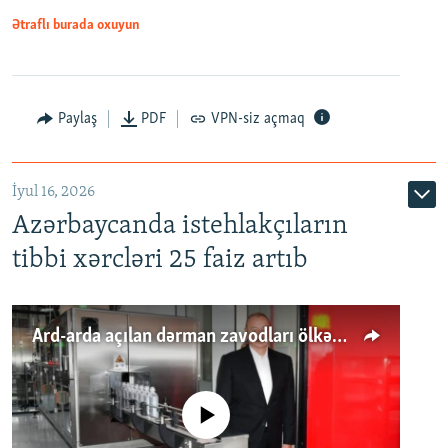
Ətraflı burada oxuyun
Paylaş
PDF
VPN-siz açmaq
İyul 16, 2026
Azərbaycanda istehlakçıların
tibbi xərcləri 25 faiz artıb
Ard-arda açılan dərman zavodları ölkənin tələbatını ödəyirmi?
No media source currently available