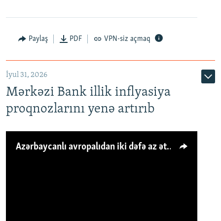
Paylaş
PDF
VPN-siz açmaq
İyul 31, 2026
Mərkəzi Bank illik inflyasiya
proqnozlarını yenə artırıb
Azərbaycanlı avropalıdan iki dəfə az ət yeyir, amma... 'Qiymət artımı qaçılmazdır'