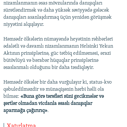
nizamlanmanın əsas mövzularında danışıqları
sürətləndirmək və daha yüksək səviyyədə gələcək
danışıqları asanlaşdırmaq üçün yenidən görüşmək
niyyətini alqışlayır.
Həmsədr ölkələrin nümayəndə heyətinin rəhbərləri
ədalətli və davamlı nizamlanmanın Helsinki Yekun
Aktının prinsiplərinə, güc tətbiq edilməməsi, ərazi
bütövlüyü və bərabər hüquqlar prinsiplərinə
əsaslanmalı olduğunu bir daha təsdiqləyir.
Həmsədr ölkələr bir daha vurğulayır ki, status-kvo
qəbuledilməzdir və münaqişənin hərbi həlli ola
bilməz:
«Buna görə tərəfləri süni gecikmələr və
şərtlər olmadan vicdanla əsaslı danışıqlar
aparmağa çağırırıq»
.
Xatırlatma