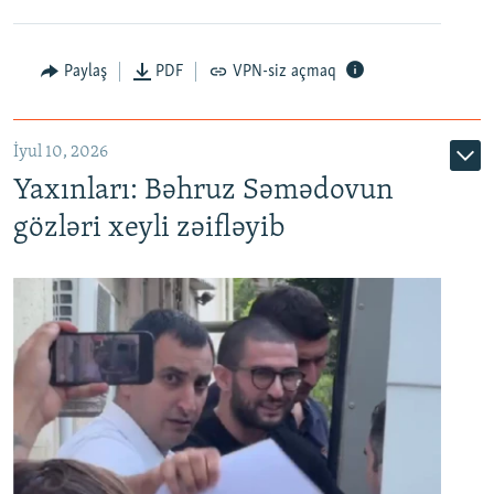
Paylaş
PDF
VPN-siz açmaq
İyul 10, 2026
Yaxınları: Bəhruz Səmədovun
gözləri xeyli zəifləyib