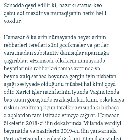
Sənəddə qeyd edilir ki, hazırkı status-kvo
qəbuledilməzdir və münaqişənin hərbi həlli
yoxdur.
Həmsədr ölkələrin nümayəndə heyətlərinin
rəhbərləri tərəfləri süni gecikmələr və şərtlər
yaratmadan substantiv danışıqlar aparmağa
çağırıblar:
«
Həmsədr ölkələrin nümayəndə
heyətlərinin rəhbərləri təmas xəttində və
beynəlxalq sərhəd boyunca gərginliyin nisbətən
aşağı səviyyədə olduğunu müsbət hal kimi qeyd
edir. Xarici işlər nazirlərinin iyunda Vaşinqtonda
baş tutan görüşündə razılaşdıqları kimi, eskalasiya
riskini azaltmaq üçün tərəflər arasındakı birbaşa
əlaqələrdən tam istifadə etməyə çağırır. Həmsədr
ölkələrin 2018-ci ilin dekabrında Milanda verdiyi
bəyanatda və nazirlərin 2019-cu ilin yanvarında
Paris görüşündə razılaşdığı kimi, ötən il gərginliyi