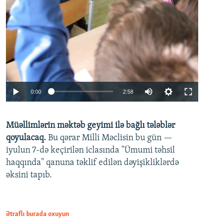
Auto
0:00
2:58
240p
Müəllimlərin məktəb geyimi ilə bağlı tələblər
360p
qoyulacaq.
Bu qərar Milli Məclisin bu gün —
480p
iyulun 7-də keçirilən iclasında "Ümumi təhsil
720p
haqqında" qanuna təklif edilən dəyişikliklərdə
əksini tapıb.
1080p
Ətraflı burada oxuyun