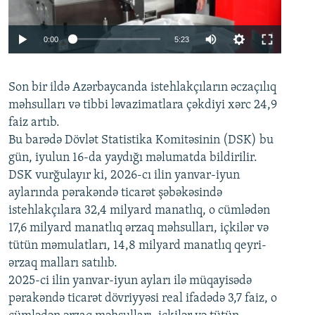
Auto
0:00
5:23
240p
Son bir ildə Azərbaycanda istehlakçıların
360p
əczaçılıq
məhsulları və tibbi ləvazimatlara çəkdiyi xərc 24,9
480p
Auto
240p
360p
480p
faiz artıb.
720p
Bu barədə Dövlət Statistika Komitəsinin (DSK) bu
720p
1080p
gün, iyulun 16-da yaydığı məlumatda bildirilir.
1080p
DSK vurğulayır ki, 2026-cı ilin yanvar-iyun
aylarında pərakəndə ticarət şəbəkəsində
istehlakçılara 32,4 milyard manatlıq, o cümlədən
17,6 milyard manatlıq ərzaq məhsulları, içkilər və
tütün məmulatları, 14,8 milyard manatlıq qeyri-
ərzaq malları satılıb.
2025-ci ilin yanvar-iyun ayları ilə müqayisədə
pərakəndə ticarət dövriyyəsi real ifadədə 3,7 faiz, o