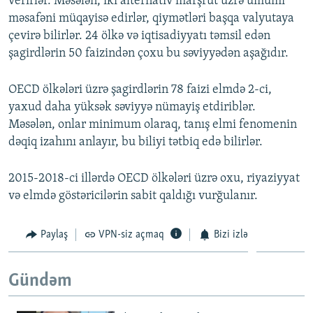
verirlər. Məsələn, iki alternativ marşrut üzrə ümumi
məsafəni müqayisə edirlər, qiymətləri başqa valyutaya
çevirə bilirlər. 24 ölkə və iqtisadiyyatı təmsil edən
şagirdlərin 50 faizindən çoxu bu səviyyədən aşağıdır.
OECD ölkələri üzrə şagirdlərin 78 faizi elmdə 2-ci,
yaxud daha yüksək səviyyə nümayiş etdiriblər.
Məsələn, onlar minimum olaraq, tanış elmi fenomenin
dəqiq izahını anlayır, bu biliyi tətbiq edə bilirlər.
2015-2018-ci illərdə OECD ölkələri üzrə oxu, riyaziyyat
və elmdə göstəricilərin sabit qaldığı vurğulanır.
Paylaş
VPN-siz açmaq
Bizi izlə
Gündəm