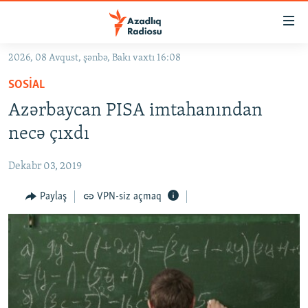
Keçid
linkləri
Əsas
2026, 08 Avqust, şənbə, Bakı vaxtı 16:08
məzmuna
GÜNDƏM
SOSIAL
qayıt
#İZAHLA
Əsas
Azərbaycan PISA imtahanından
KORRUPSIOMETR
naviqasiyaya
necə çıxdı
qayıt
#ƏSLINDƏ
Axtarışa
Dekabr 03, 2019
FƏRQƏ BAX
keç
QANUNI DOĞRU
Paylaş
VPN-siz açmaq
ARAŞDIRMA
MULTIMEDIA
RADIO ARXIV
VIDEO
HAQQIMIZDA
FOTOQALEREYA
OXU ZALI