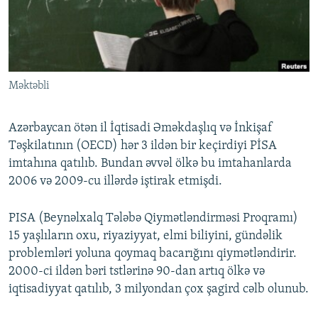
İNFOQRAFIKA
AZƏRBAYCAN ƏDƏBIYYATI KITABXANASI
MISSIYAMIZ
BIZI IZLƏ
KARIKATURA
İSLAM VƏ DEMOKRATIYA
PEŞƏ ETIKASI VƏ JURNALISTIKA STANDARTLARIMIZ
İZ - MƏDƏNIYYƏT PROQRAMI
MATERIALLARIMIZDAN ISTIFADƏ
Məktəbli
AZADLIQRADIOSU MOBIL TELEFONUNUZDA
RFE/RL-in bütün saytları
BIZIMLƏ ƏLAQƏ
Azərbaycan ötən il İqtisadi Əməkdaşlıq və İnkişaf
XƏBƏR BÜLLETENLƏRIMIZ
Təşkilatının (OECD) hər 3 ildən bir keçirdiyi PİSA
imtahına qatılıb. Bundan əvvəl ölkə bu imtahanlarda
2006 və 2009-cu illərdə iştirak etmişdi.
PISA (Beynəlxalq Tələbə Qiymətləndirməsi Proqramı)
15 yaşlıların oxu, riyaziyyat, elmi biliyini, gündəlik
problemləri yoluna qoymaq bacarığını qiymətləndirir.
2000-ci ildən bəri tstlərinə 90-dan artıq ölkə və
iqtisadiyyat qatılıb, 3 milyondan çox şagird cəlb olunub.