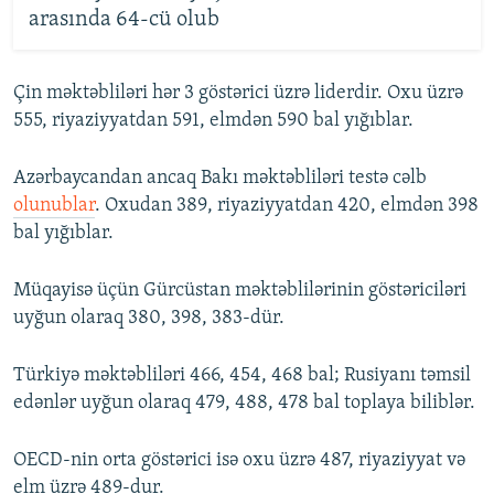
arasında 64-cü olub
Çin məktəbliləri hər 3 göstərici üzrə liderdir. Oxu üzrə
555, riyaziyyatdan 591, elmdən 590 bal yığıblar.
Azərbaycandan ancaq Bakı məktəbliləri testə cəlb
olunublar
. Oxudan 389, riyaziyyatdan 420, elmdən 398
bal yığıblar.
Müqayisə üçün Gürcüstan məktəblilərinin göstəriciləri
uyğun olaraq 380, 398, 383-dür.
Türkiyə məktəbliləri 466, 454, 468 bal; Rusiyanı təmsil
edənlər uyğun olaraq 479, 488, 478 bal toplaya biliblər.
OECD-nin orta göstərici isə oxu üzrə 487, riyaziyyat və
elm üzrə 489-dur.