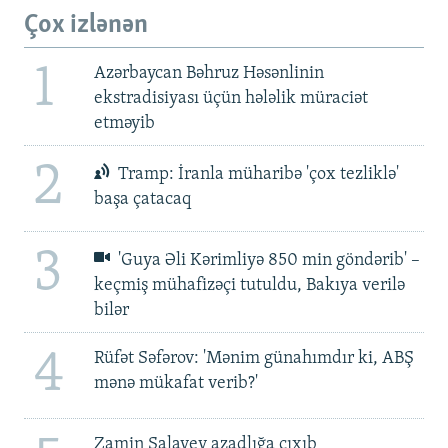
Çox izlənən
1
Azərbaycan Bəhruz Həsənlinin
ekstradisiyası üçün hələlik müraciət
etməyib
2
Tramp: İranla müharibə 'çox tezliklə'
başa çatacaq
3
'Guya Əli Kərimliyə 850 min göndərib' –
keçmiş mühafizəçi tutuldu, Bakıya verilə
bilər
4
Rüfət Səfərov: 'Mənim günahımdır ki, ABŞ
mənə mükafat verib?'
Zamin Salayev azadlığa çıxıb