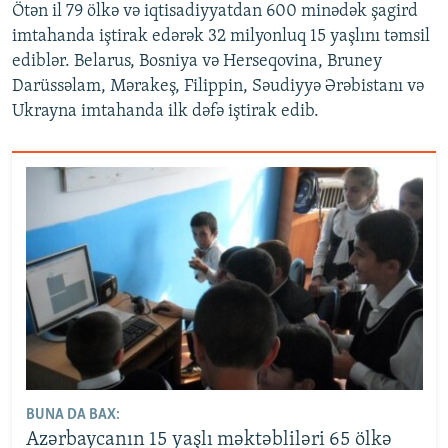
Ötən il 79 ölkə və iqtisadiyyatdan 600 minədək şagird
imtahanda iştirak edərək 32 milyonluq 15 yaşlını təmsil
ediblər. Belarus, Bosniya və Herseqovina, Bruney
Darüssəlam, Mərakeş, Filippin, Səudiyyə Ərəbistanı və
Ukrayna imtahanda ilk dəfə iştirak edib.
BUNA DA BAX:
Azərbaycanın 15 yaşlı məktəbliləri 65 ölkə