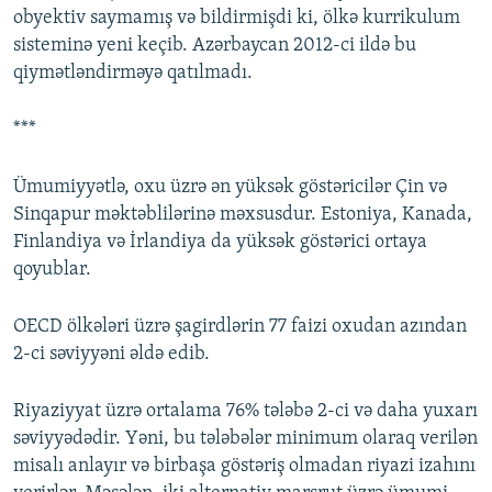
obyektiv saymamış və bildirmişdi ki, ölkə kurrikulum
sisteminə yeni keçib. Azərbaycan 2012-ci ildə bu
qiymətləndirməyə qatılmadı.
***
Ümumiyyətlə, oxu üzrə ən yüksək göstəricilər Çin və
Sinqapur məktəblilərinə məxsusdur. Estoniya, Kanada,
Finlandiya və İrlandiya da yüksək göstərici ortaya
qoyublar.
OECD ölkələri üzrə şagirdlərin 77 faizi oxudan azından
2-ci səviyyəni əldə edib.
Riyaziyyat üzrə ortalama 76% tələbə 2-ci və daha yuxarı
səviyyədədir. Yəni, bu tələbələr minimum olaraq verilən
misalı anlayır və birbaşa göstəriş olmadan riyazi izahını