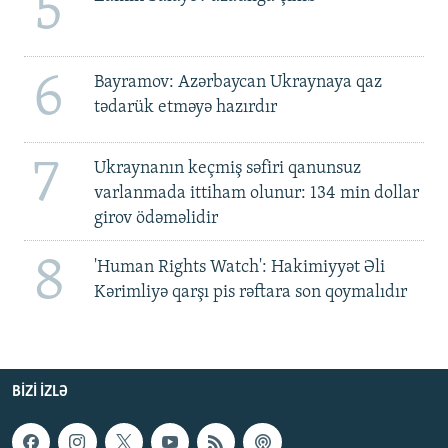
5
6
Bayramov: Azərbaycan Ukraynaya qaz
tədarük etməyə hazırdır
7
Ukraynanın keçmiş səfiri qanunsuz
varlanmada ittiham olunur: 134 min dollar
girov ödəməlidir
8
'Human Rights Watch': Hakimiyyət Əli
Kərimliyə qarşı pis rəftara son qoymalıdır
BIZI IZLƏ