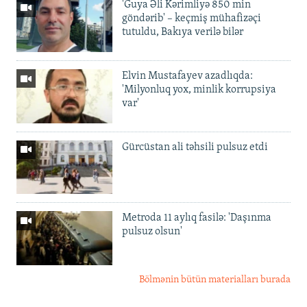
'Guya Əli Kərimliyə 850 min
göndərib' – keçmiş mühafizəçi
tutuldu, Bakıya verilə bilər
Elvin Mustafayev azadlıqda:
'Milyonluq yox, minlik korrupsiya
var'
Gürcüstan ali təhsili pulsuz etdi
Metroda 11 aylıq fasilə: 'Daşınma
pulsuz olsun'
Bölmənin bütün materialları burada