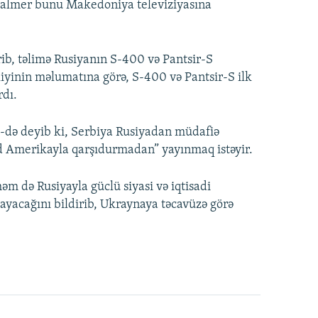
. Palmer bunu Makedoniya televiziyasına
rib, təlimə Rusiyanın S-400 və Pantsir-S
liyinin məlumatına görə, S-400 və Pantsir-S ilk
rdı.
-də deyib ki, Serbiya Rusiyadan müdafiə
d Amerikayla qarşıdurmadan” yayınmaq istəyir.
əm də Rusiyayla güclü siyasi və iqtisadi
yacağını bildirib, Ukraynaya təcavüzə görə