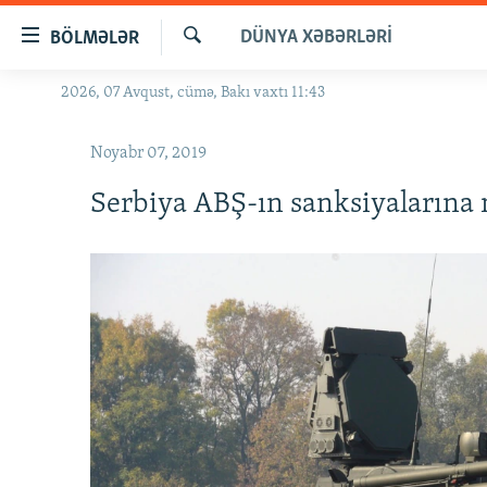
Keçid
DÜNYA XƏBƏRLƏRI
BÖLMƏLƏR
linkləri
Axtar
Əsas
2026, 07 Avqust, cümə, Bakı vaxtı 11:43
GÜNDƏM
məzmuna
#İZAHLA
qayıt
Noyabr 07, 2019
Əsas
KORRUPSIOMETR
naviqasiyaya
Serbiya ABŞ-ın sanksiyalarına
#ƏSLINDƏ
qayıt
Axtarışa
FƏRQƏ BAX
keç
QANUNI DOĞRU
ARAŞDIRMA
MULTIMEDIA
RADIO ARXIV
VIDEO
HAQQIMIZDA
FOTOQALEREYA
OXU ZALI