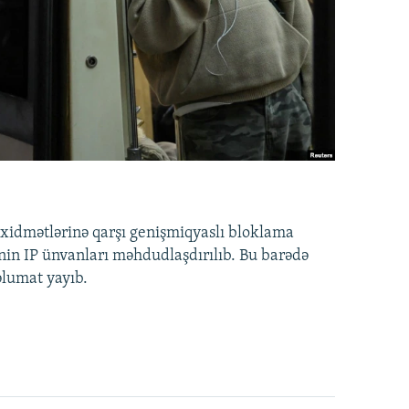
idmətlərinə qarşı genişmiqyaslı bloklama
nin IP ünvanları məhdudlaşdırılıb. Bu barədə
əlumat yayıb.