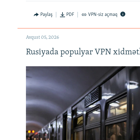
720p
Paylaş
PDF
VPN-siz açmaq
Avqust 05, 2026
Rusiyada populyar VPN xidmətl