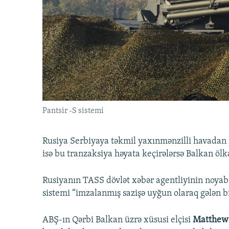
İNFOQRAFIKA
AZƏRBAYCAN ƏDƏBIYYATI KITABXANASI
MISSIYAMIZ
KARIKATURA
İSLAM VƏ DEMOKRATIYA
PEŞƏ ETIKASI VƏ JURNALISTIKA
STANDARTLARIMIZ
İZ - MƏDƏNIYYƏT PROQRAMI
MATERIALLARIMIZDAN ISTIFADƏ
AZADLIQRADIOSU MOBIL TELEFONUNUZDA
BIZIMLƏ ƏLAQƏ
XƏBƏR BÜLLETENLƏRIMIZ
Pantsir -S sistemi
Rusiya Serbiyaya təkmil yaxınmənzilli havadan 
isə bu tranzaksiya həyata keçirələrsə Balkan ölk
Rusiyanın TASS dövlət xəbər agentliyinin noyab
sistemi “imzalanmış sazişə uyğun olaraq gələn bi
ABŞ-ın Qərbi Balkan üzrə xüsusi elçisi
Matthew