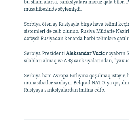
bu silahı alarsa, sanksiyalara məruz qala bilər
müsahibəsində söyləmişdi.
Serbiya ötən ay Rusiyayla birgə hava təlimi keçi
sistemləri də cəlb olunub. Rusiya Müdafiə Nazir
dəfəydi Rusiyadan kənarda hərbi təlimlərə qatılı
Serbiya Prezidenti
Aleksandar Vucic
noyabrın 5
silahları almaq və ABŞ sanksiyalarından, “yaxu
Serbiya həm Avropa Birliyinə qoşulmaq istəyir, h
münasibətlər saxlayır. Belqrad NATO-ya qoşulma
Rusiyaya sanksiyalardan imtina edib.