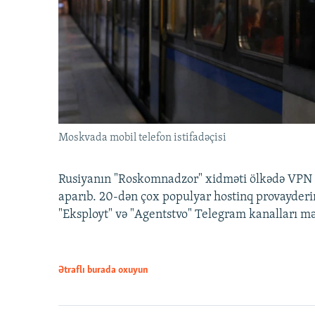
Moskvada mobil telefon istifadəçisi
Rusiyanın "Roskomnadzor" xidməti ölkədə VPN x
aparıb. 20-dən çox populyar hostinq provayderi
"Eksployt" və "Agentstvo" Telegram kanalları m
Ətraflı burada oxuyun