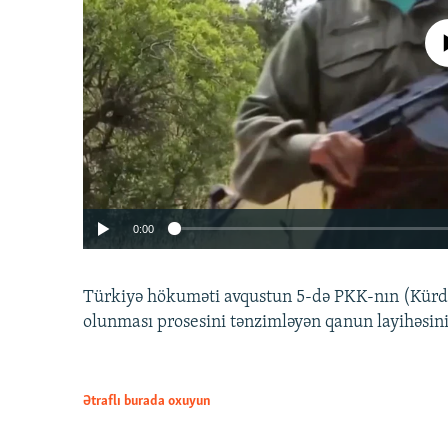
No media source 
0:00
Türkiyə hökuməti avqustun 5-də PKK-nın (Kürdüs
olunması prosesini tənzimləyən qanun layihəsin
Ətraflı burada oxuyun
Auto
240p