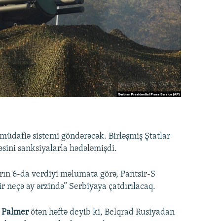
müdafiə sistemi göndərəcək. Birləşmiş Ştatlar
əsini sanksiyalarla hədələmişdi.
rın 6-da verdiyi məlumata görə, Pantsir-S
r neçə ay ərzində” Serbiyaya çatdırılacaq.
 Palmer
ötən həftə deyib ki, Belqrad Rusiyadan