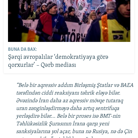
BUNA DA BAX:
Şərqi avropalılar ‘demokratiyaya görə
qorxurlar’ – Qərb mediası
“Belə bir aqressiv addım Birləşmiş Ştatlar və BAEA
tərəfindən ciddi reaksiyanı təhrik eləyə bilər.
Əvəzində İran daha az aqressiv mövqe tutaraq
uran zənginləşdirməyə daha artıq sentrifuqa
yerləşdirə bilər... Belə bir proses isə BMT-nin
Təhlükəsizlik Şurasının İrana qarşı yeni
sanksiyalarına yol açar, buna nə Rusiya, nə də Çin