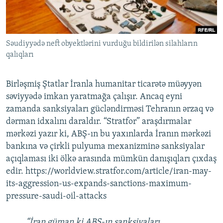
İNFOQRAFIKA
AZƏRBAYCAN ƏDƏBIYYATI KITABXANASI
MISSIYAMIZ
BIZI IZLƏ
KARIKATURA
İSLAM VƏ DEMOKRATIYA
PEŞƏ ETIKASI VƏ JURNALISTIKA STANDARTLARIMIZ
Səudiyyədə neft obyektlərini vurduğu bildirilən silahların
İZ - MƏDƏNIYYƏT PROQRAMI
MATERIALLARIMIZDAN ISTIFADƏ
qalıqları
AZADLIQRADIOSU MOBIL TELEFONUNUZDA
RFE/RL-in bütün saytları
BIZIMLƏ ƏLAQƏ
Birləşmiş Ştatlar İranla humanitar ticarətə müəyyən
səviyyədə imkan yaratmağa çalışır. Ancaq eyni
XƏBƏR BÜLLETENLƏRIMIZ
zamanda sanksiyaları gücləndirməsi Tehranın ərzaq və
dərman idxalını daraldır. “Stratfor” araşdırmalar
mərkəzi yazır ki, ABŞ-ın bu yaxınlarda İranın mərkəzi
bankına və çirkli pulyuma mexanizminə sanksiyalar
açıqlaması iki ölkə arasında mümkün danışıqları çıxdaş
edir. https://worldview.stratfor.com/article/iran-may-
its-aggression-us-expands-sanctions-maximum-
pressure-saudi-oil-attacks
“İran güman ki ABŞ-ın sanksiyaları