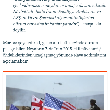
gecləndirməsinə meydan oxumağa davam edəcək.
Növbəti altı həftə İranın Səudiyyə Ərəbistanı və
ABŞ-ın Yaxın Şərqdəki digər müttəfiqlərinə
hücum etməsinə imkanlar yaradır”,
– məqalədə
deyilir.
Mərkəz qeyd edir ki, gələn altı həftə ərzində durum
pisləşə bilər. Noyabrın 7-də İran 2015-ci il nüvə sazişi
öhdəliklərindən uzaqlaşmaq yönündə əlavə addımlarını
açıqlamalıdır.