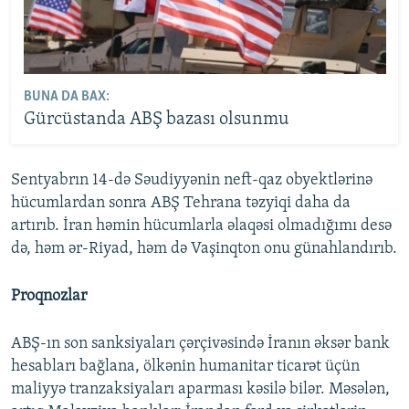
BUNA DA BAX:
Gürcüstanda ABŞ bazası olsunmu
Sentyabrın 14-də Səudiyyənin neft-qaz obyektlərinə
hücumlardan sonra ABŞ Tehrana təzyiqi daha da
artırıb. İran həmin hücumlarla əlaqəsi olmadığımı desə
də, həm ər-Riyad, həm də Vaşinqton onu günahlandırıb.
Proqnozlar
ABŞ-ın son sanksiyaları çərçivəsində İranın əksər bank
hesabları bağlana, ölkənin humanitar ticarət üçün
maliyyə tranzaksiyaları aparması kəsilə bilər. Məsələn,