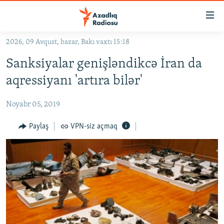
Keçid
linkləri
Əsas
2026, 09 Avqust, bazar, Bakı vaxtı 15:18
məzmuna
GÜNDƏM
Sanksiyalar genişləndikcə İran da
qayıt
#İZAHLA
Əsas
aqressiyanı 'artıra bilər'
KORRUPSIOMETR
naviqasiyaya
qayıt
Noyabr 05, 2019
#ƏSLINDƏ
Axtarışa
FƏRQƏ BAX
Paylaş
VPN-siz açmaq
keç
QANUNI DOĞRU
ARAŞDIRMA
MULTIMEDIA
RADIO ARXIV
VIDEO
HAQQIMIZDA
FOTOQALEREYA
OXU ZALI