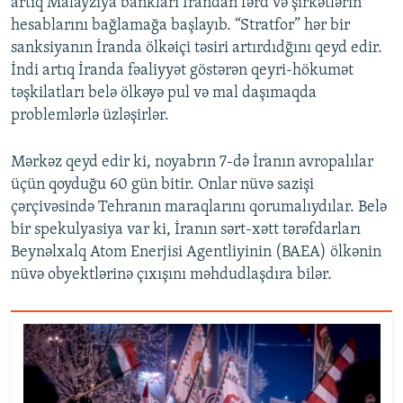
artıq Malayziya bankları İrandan fərd və şirkətlərin
hesablarını bağlamağa başlayıb. “Stratfor” hər bir
sanksiyanın İranda ölkəiçi təsiri artırdıdğını qeyd edir.
İndi artıq İranda fəaliyyət göstərən qeyri-hökumət
təşkilatları belə ölkəyə pul və mal daşımaqda
problemlərlə üzləşirlər.
Mərkəz qeyd edir ki, noyabrın 7-də İranın avropalılar
üçün qoyduğu 60 gün bitir. Onlar nüvə sazişi
çərçivəsində Tehranın maraqlarını qorumalıydılar. Belə
bir spekulyasiya var ki, İranın sərt-xətt tərəfdarları
Beynəlxalq Atom Enerjisi Agentliyinin (BAEA) ölkənin
nüvə obyektlərinə çıxışını məhdudlaşdıra bilər.