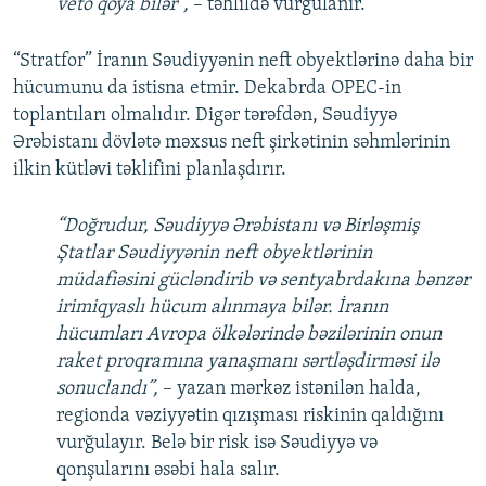
veto qoya bilər”,
– təhlildə vurğulanır.
“Stratfor” İranın Səudiyyənin neft obyektlərinə daha bir
hücumunu da istisna etmir. Dekabrda OPEC-in
toplantıları olmalıdır. Digər tərəfdən, Səudiyyə
Ərəbistanı dövlətə məxsus neft şirkətinin səhmlərinin
ilkin kütləvi təklifini planlaşdırır.
“Doğrudur, Səudiyyə Ərəbistanı və Birləşmiş
Ştatlar Səudiyyənin neft obyektlərinin
müdafiəsini gücləndirib və sentyabrdakına bənzər
irimiqyaslı hücum alınmaya bilər. İranın
hücumları Avropa ölkələrində bəzilərinin onun
raket proqramına yanaşmanı sərtləşdirməsi ilə
sonuclandı”,
– yazan mərkəz istənilən halda,
regionda vəziyyətin qızışması riskinin qaldığını
vurğulayır. Belə bir risk isə Səudiyyə və
qonşularını əsəbi hala salır.