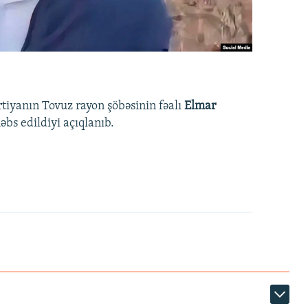
rtiyanın Tovuz rayon şöbəsinin fəalı
Elmar
bs edildiyi açıqlanıb.