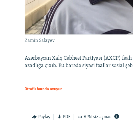
Zamin Salayev
Azərbaycan Xalq Cəbhəsi Partiyası (AXCP) fəalı
azadlığa çıxıb. Bu barədə siyasi fəallar sosial ş
Ətraflı burada oxuyun
Paylaş
PDF
VPN-siz açmaq