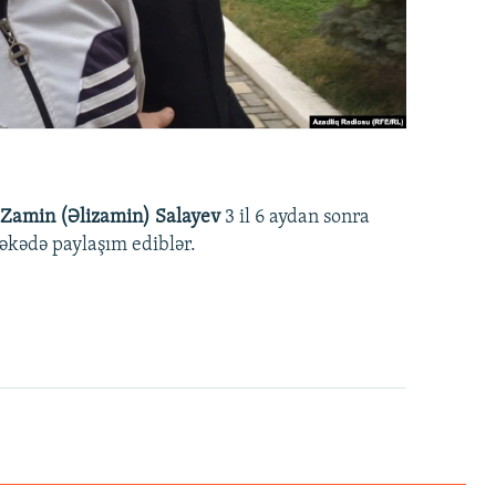
Zamin (Əlizamin) Salayev
3 il 6 aydan sonra
əbəkədə paylaşım ediblər.