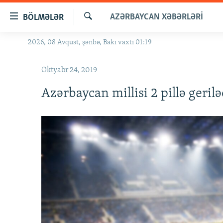
Keçid
AZƏRBAYCAN XƏBƏRLƏRI
BÖLMƏLƏR
linkləri
Axtar
Əsas
2026, 08 Avqust, şənbə, Bakı vaxtı 01:19
GÜNDƏM
məzmuna
#İZAHLA
qayıt
Oktyabr 24, 2019
Əsas
KORRUPSIOMETR
naviqasiyaya
Azərbaycan millisi 2 pillə gerilə
#ƏSLINDƏ
qayıt
Axtarışa
FƏRQƏ BAX
keç
QANUNI DOĞRU
ARAŞDIRMA
MULTIMEDIA
RADIO ARXIV
VIDEO
HAQQIMIZDA
FOTOQALEREYA
OXU ZALI