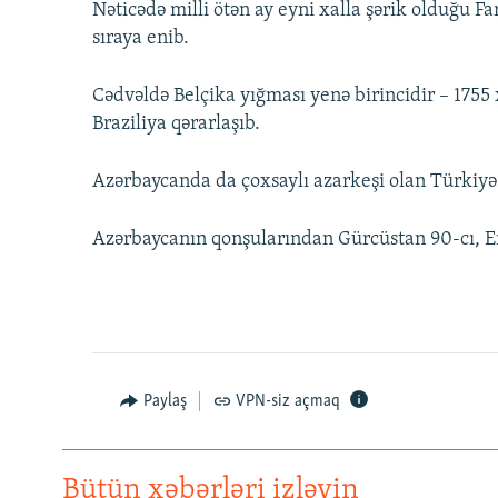
Nəticədə milli ötən ay eyni xalla şərik olduğu Fa
sıraya enib.
Cədvəldə Belçika yığması yenə birincidir – 1755 
Braziliya qərarlaşıb.
Azərbaycanda da çoxsaylı azarkeşi olan Türkiyə
Azərbaycanın qonşularından Gürcüstan 90-cı, Er
Paylaş
VPN-siz açmaq
Bütün xəbərləri izləyin