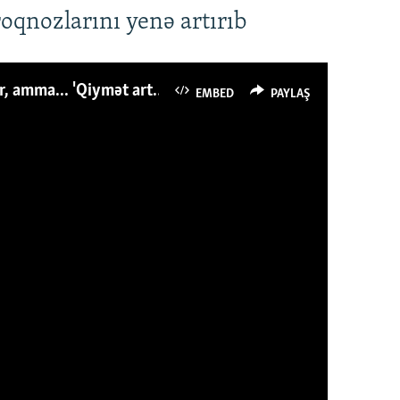
roqnozlarını yenə artırıb
Azərbaycanlı avropalıdan iki dəfə az ət yeyir, amma... 'Qiymət artımı qaçılmazdır'
EMBED
PAYLAŞ