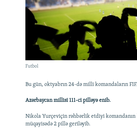
İNFOQRAFIKA
AZƏRBAYCAN ƏDƏBIYYATI KITABXANASI
MISSIYAMIZ
KARIKATURA
İSLAM VƏ DEMOKRATIYA
PEŞƏ ETIKASI VƏ JURNALISTIKA
STANDARTLARIMIZ
İZ - MƏDƏNIYYƏT PROQRAMI
MATERIALLARIMIZDAN ISTIFADƏ
AZADLIQRADIOSU MOBIL TELEFONUNUZDA
BIZIMLƏ ƏLAQƏ
XƏBƏR BÜLLETENLƏRIMIZ
Futbol
Bu gün, oktyabrın 24-də milli komandaların FIFA
Azərbaycan millisi 111-ci pilləyə enib.
Nikola Yurçeviçin rəhbərlik etdiyi komandanın 
müqayisədə 2 pillə geriləyib.