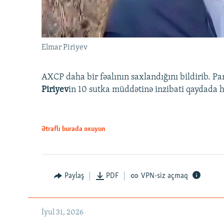
Elmar Piriyev
AXCP daha bir fəalının saxlandığını bildirib. Pa
Piriyev
in 10 sutka müddətinə inzibati qaydada hə
Ətraflı burada oxuyun
Paylaş
PDF
VPN-siz açmaq
İyul 31, 2026