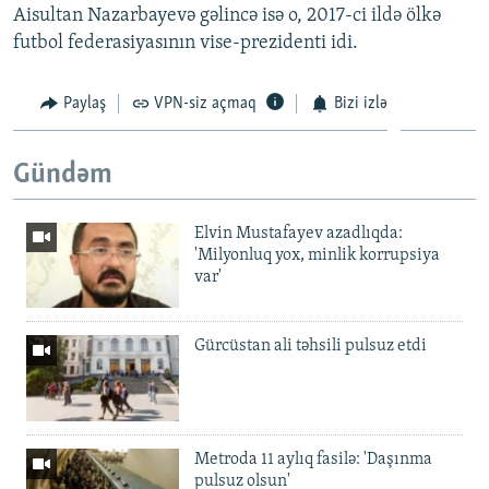
Aisultan Nazarbayevə gəlincə isə o, 2017-ci ildə ölkə
futbol federasiyasının vise-prezidenti idi.
Paylaş
VPN-siz açmaq
Bizi izlə
Gündəm
Elvin Mustafayev azadlıqda:
'Milyonluq yox, minlik korrupsiya
var'
Gürcüstan ali təhsili pulsuz etdi
Metroda 11 aylıq fasilə: 'Daşınma
pulsuz olsun'