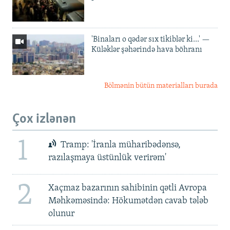
'Binaları o qədər sıx tikiblər ki...' —
Küləklər şəhərində hava böhranı
Bölmənin bütün materialları burada
Çox izlənən
1
Tramp: 'İranla müharibədənsə,
razılaşmaya üstünlük verirəm'
2
Xaçmaz bazarının sahibinin qətli Avropa
Məhkəməsində: Hökumətdən cavab tələb
olunur