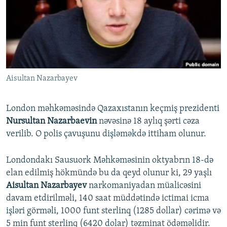
İNFOQRAFIKA
AZƏRBAYCAN ƏDƏBIYYATI KITABXANASI
MISSIYAMIZ
BIZI IZLƏ
KARIKATURA
İSLAM VƏ DEMOKRATIYA
PEŞƏ ETIKASI VƏ JURNALISTIKA STANDARTLARIMIZ
İZ - MƏDƏNIYYƏT PROQRAMI
MATERIALLARIMIZDAN ISTIFADƏ
AZADLIQRADIOSU MOBIL TELEFONUNUZDA
RFE/RL-in bütün saytları
Aisultan Nazarbayev
BIZIMLƏ ƏLAQƏ
XƏBƏR BÜLLETENLƏRIMIZ
London məhkəməsində Qazaxıstanın keçmiş prezidenti
Nursultan Nazarbaevin
nəvəsinə 18 aylıq şərti cəza
verilib. O polis çavuşunu dişləməkdə ittiham olunur.
Londondakı Sausuork Məhkəməsinin oktyabrın 18-də
elan edilmiş hökmündə bu da qeyd olunur ki, 29 yaşlı
Aisultan Nazarbayev
narkomaniyadan müalicəsini
davam etdirilməli, 140 saat müddətində ictimai icma
işləri görməli, 1000 funt sterlinq (1285 dollar) cərimə və
5 min funt sterlinq (6420 dolar) təzminat ödəməlidir.