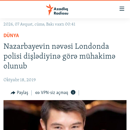
Keçid
linkləri
Əsas
2026, 07 Avqust, cümə, Bakı vaxtı 00:41
məzmuna
GÜNDƏM
DÜNYA
qayıt
#İZAHLA
Əsas
Nazarbayevin nəvəsi Londonda
KORRUPSIOMETR
naviqasiyaya
polisi dişlədiyinə görə mühakimə
qayıt
#ƏSLINDƏ
olunub
Axtarışa
FƏRQƏ BAX
keç
Oktyabr 18, 2019
QANUNI DOĞRU
Paylaş
VPN-siz açmaq
ARAŞDIRMA
MULTIMEDIA
RADIO ARXIV
VIDEO
HAQQIMIZDA
FOTOQALEREYA
OXU ZALI