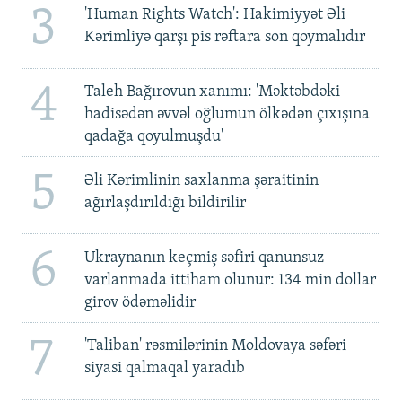
3
'Human Rights Watch': Hakimiyyət Əli
Kərimliyə qarşı pis rəftara son qoymalıdır
4
Taleh Bağırovun xanımı: 'Məktəbdəki
hadisədən əvvəl oğlumun ölkədən çıxışına
qadağa qoyulmuşdu'
5
Əli Kərimlinin saxlanma şəraitinin
ağırlaşdırıldığı bildirilir
6
Ukraynanın keçmiş səfiri qanunsuz
varlanmada ittiham olunur: 134 min dollar
girov ödəməlidir
7
'Taliban' rəsmilərinin Moldovaya səfəri
siyasi qalmaqal yaradıb