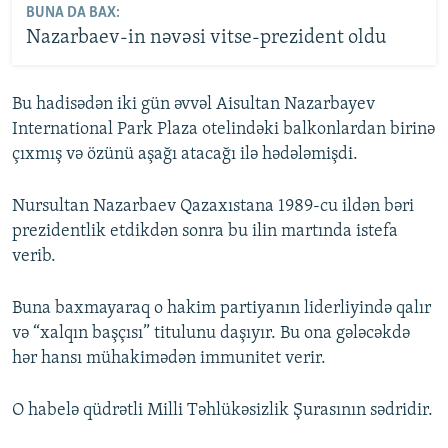
BUNA DA BAX:
Nazarbaev-in nəvəsi vitse-prezident oldu
Bu hadisədən iki gün əvvəl Aisultan Nazarbayev
International Park Plaza otelindəki balkonlardan birinə
çıxmış və özünü aşağı atacağı ilə hədələmişdi.
Nursultan Nazarbaev Qazaxıstana 1989-cu ildən bəri
prezidentlik etdikdən sonra bu ilin martında istefa
verib.
Buna baxmayaraq o hakim partiyanın liderliyində qalır
və “xalqın başçısı” titulunu daşıyır. Bu ona gələcəkdə
hər hansı mühakimədən immunitet verir.
O habelə qüdrətli Milli Təhlükəsizlik Şurasının sədridir.