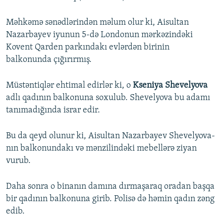
Məhkəmə sənədlərindən məlum olur ki, Aisultan
Nazarbayev iyunun 5-də Londonun mərkəzindəki
Kovent Qarden parkındakı evlərdən birinin
balkonunda çığırırmış.
Müstəntiqlər ehtimal edirlər ki, o
Kseniya Shevelyova
adlı qadının balkonuna soxulub. Shevelyova bu adamı
tanımadığında israr edir.
Bu da qeyd olunur ki, Aisultan Nazarbayev Shevelyova-
nın balkonundakı və mənzilindəki mebellərə ziyan
vurub.
Daha sonra o binanın damına dırmaşaraq oradan başqa
bir qadının balkonuna girib. Polisə də həmin qadın zəng
edib.