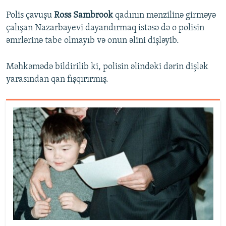
Polis çavuşu
Ross Sambrook
qadının mənzilinə girməyə
çalışan Nazarbayevi dayandırmaq istəsə də o polisin
əmrlərinə tabe olmayıb və onun əlini dişləyib.
Məhkəmədə bildirilib ki, polisin əlindəki dərin dişlək
yarasından qan fışqırırmış.