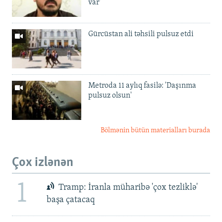
var'
Gürcüstan ali təhsili pulsuz etdi
Metroda 11 aylıq fasilə: 'Daşınma
pulsuz olsun'
Bölmənin bütün materialları burada
Çox izlənən
1
Tramp: İranla müharibə 'çox tezliklə'
başa çatacaq