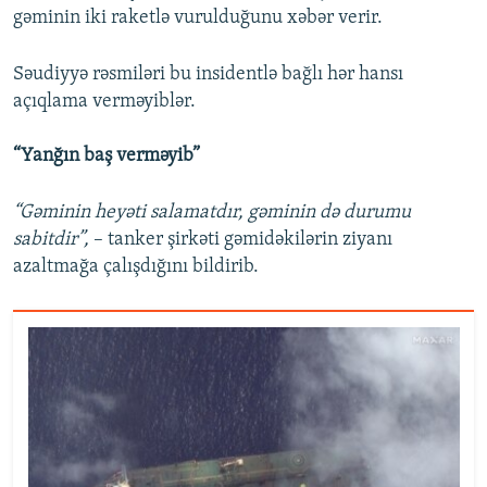
gəminin iki raketlə vurulduğunu xəbər verir.
Səudiyyə rəsmiləri bu insidentlə bağlı hər hansı
açıqlama verməyiblər.
“Yanğın baş verməyib”
“Gəminin heyəti salamatdır, gəminin də durumu
sabitdir”,
– tanker şirkəti gəmidəkilərin ziyanı
azaltmağa çalışdığını bildirib.