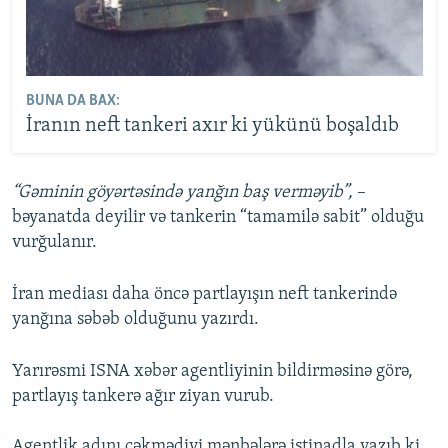
BUNA DA BAX:
İranın neft tankeri axır ki yükünü boşaldıb
“Gəminin göyərtəsində yanğın baş verməyib”,
–
bəyanatda deyilir və tankerin “tamamilə sabit” olduğu
vurğulanır.
İran mediası daha öncə partlayışın neft tankerində
yanğına səbəb olduğunu yazırdı.
Yarırəsmi ISNA xəbər agentliyinin bildirməsinə görə,
partlayış tankerə ağır ziyan vurub.
Agentlik adını çəkmədiyi mənbələrə istinadla yazıb ki,