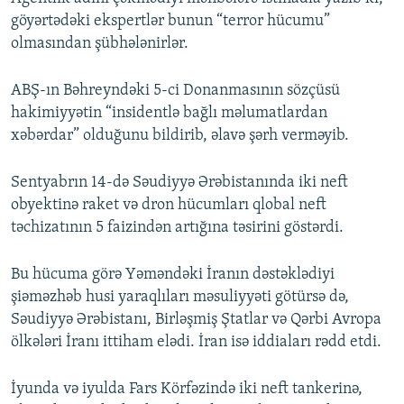
göyərtədəki ekspertlər bunun “terror hücumu”
olmasından şübhələnirlər.
ABŞ-ın Bəhreyndəki 5-ci Donanmasının sözçüsü
hakimiyyətin “insidentlə bağlı məlumatlardan
xəbərdar” olduğunu bildirib, əlavə şərh verməyib.
Sentyabrın 14-də Səudiyyə Ərəbistanında iki neft
obyektinə raket və dron hücumları qlobal neft
təchizatının 5 faizindən artığına təsirini göstərdi.
Bu hücuma görə Yəməndəki İranın dəstəklədiyi
şiəməzhəb husi yaraqlıları məsuliyyəti götürsə də,
Səudiyyə Ərəbistanı, Birləşmiş Ştatlar və Qərbi Avropa
ölkələri İranı ittiham elədi. İran isə iddiaları rədd etdi.
İyunda və iyulda Fars Körfəzində iki neft tankerinə,