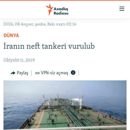
Keçid
linkləri
Əsas
2026, 08 Avqust, şənbə, Bakı vaxtı 02:16
məzmuna
GÜNDƏM
DÜNYA
qayıt
#İZAHLA
Əsas
İranın neft tankeri vurulub
KORRUPSIOMETR
naviqasiyaya
qayıt
Oktyabr 11, 2019
#ƏSLINDƏ
Axtarışa
FƏRQƏ BAX
Paylaş
VPN-siz açmaq
keç
QANUNI DOĞRU
ARAŞDIRMA
MULTIMEDIA
RADIO ARXIV
VIDEO
HAQQIMIZDA
FOTOQALEREYA
OXU ZALI