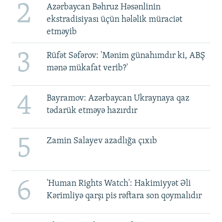
2
Azərbaycan Bəhruz Həsənlinin
ekstradisiyası üçün hələlik müraciət
etməyib
3
Rüfət Səfərov: 'Mənim günahımdır ki, ABŞ
mənə mükafat verib?'
4
Bayramov: Azərbaycan Ukraynaya qaz
tədarük etməyə hazırdır
5
Zamin Salayev azadlığa çıxıb
6
'Human Rights Watch': Hakimiyyət Əli
Kərimliyə qarşı pis rəftara son qoymalıdır