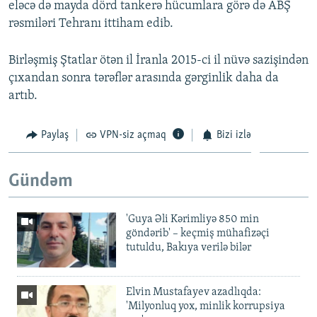
eləcə də mayda dörd tankerə hücumlara görə də ABŞ
rəsmiləri Tehranı ittiham edib.
Birləşmiş Ştatlar ötən il İranla 2015-ci il nüvə sazişindən
çıxandan sonra tərəflər arasında gərginlik daha da
artıb.
Paylaş
VPN-siz açmaq
Bizi izlə
Gündəm
'Guya Əli Kərimliyə 850 min
göndərib' – keçmiş mühafizəçi
tutuldu, Bakıya verilə bilər
Elvin Mustafayev azadlıqda:
'Milyonluq yox, minlik korrupsiya