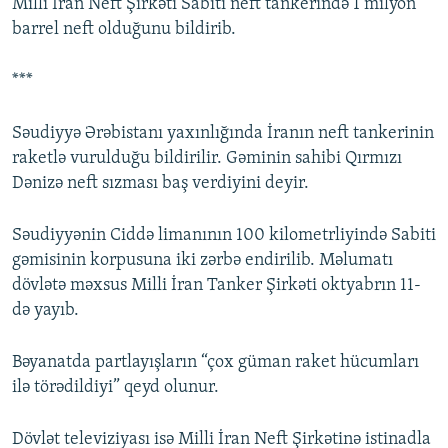
Milli İran Neft Şirkəti Sabiti neft tankerində 1 milyon
barrel neft olduğunu bildirib.
***
Səudiyyə Ərəbistanı yaxınlığında İranın neft tankerinin
raketlə vurulduğu bildirilir. Gəminin sahibi Qırmızı
Dənizə neft sızması baş verdiyini deyir.
Səudiyyənin Ciddə limanının 100 kilometrliyində Sabiti
gəmisinin korpusuna iki zərbə endirilib. Məlumatı
dövlətə məxsus Milli İran Tanker Şirkəti oktyabrın 11-
də yayıb.
Bəyanatda partlayışların “çox güman raket hücumları
ilə törədildiyi” qeyd olunur.
Dövlət televiziyası isə Milli İran Neft Şirkətinə istinadla