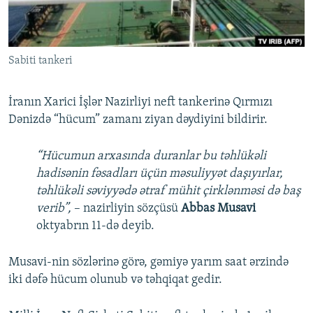
İNFOQRAFIKA
AZƏRBAYCAN ƏDƏBIYYATI KITABXANASI
MISSIYAMIZ
BIZI IZLƏ
KARIKATURA
İSLAM VƏ DEMOKRATIYA
PEŞƏ ETIKASI VƏ JURNALISTIKA STANDARTLARIMIZ
Sabiti tankeri
İZ - MƏDƏNIYYƏT PROQRAMI
MATERIALLARIMIZDAN ISTIFADƏ
AZADLIQRADIOSU MOBIL TELEFONUNUZDA
RFE/RL-in bütün saytları
İranın Xarici İşlər Nazirliyi neft tankerinə Qırmızı
BIZIMLƏ ƏLAQƏ
Dənizdə “hücum” zamanı ziyan dəydiyini bildirir.
XƏBƏR BÜLLETENLƏRIMIZ
“Hücumun arxasında duranlar bu təhlükəli
hadisənin fəsadları üçün məsuliyyət daşıyırlar,
təhlükəli səviyyədə ətraf mühit çirklənməsi də baş
verib”,
– nazirliyin sözçüsü
Abbas Musavi
oktyabrın 11-də deyib.
Musavi-nin sözlərinə görə, gəmiyə yarım saat ərzində
iki dəfə hücum olunub və təhqiqat gedir.