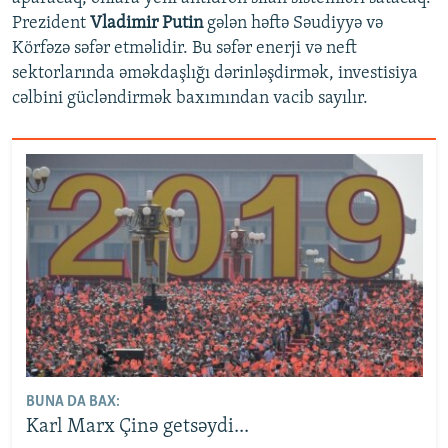
Prezident
Vladimir Putin
gələn həftə Səudiyyə və
Körfəzə səfər etməlidir. Bu səfər enerji və neft
sektorlarında əməkdaşlığı dərinləşdirmək, investisiya
cəlbini gücləndirmək baxımından vacib sayılır.
BUNA DA BAX:
Karl Marx Çinə getsəydi...