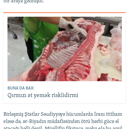
bir araya gəlmişdi.
BUNA DA BAX:
Qırmızı ət yemək risklidirmi
Birləşmiş Ştatlar Səudiyyəyə hücumlarda İranı ittiham
eləsə də, ər-Riyadın müdafiəsindən ötrü hərbi gücə əl
atacağı bəlli deyil. Müəllifin fikrincə, məhz elə bu amil