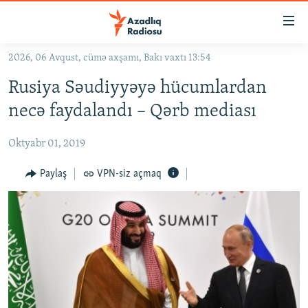
Keçid
linkləri
Əsas
2026, 06 Avqust, cümə axşamı, Bakı vaxtı 13:54
məzmuna
GÜNDƏM
Rusiya Səudiyyəyə hücumlardan
qayıt
#İZAHLA
Əsas
necə faydalandı – Qərb mediası
KORRUPSIOMETR
naviqasiyaya
qayıt
Oktyabr 01, 2019
#ƏSLINDƏ
Axtarışa
FƏRQƏ BAX
Paylaş
VPN-siz açmaq
keç
QANUNI DOĞRU
ARAŞDIRMA
MULTIMEDIA
RADIO ARXIV
VIDEO
HAQQIMIZDA
FOTOQALEREYA
OXU ZALI