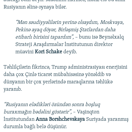
Rusiyanın əlinə oynaya bilər.
“Mən səudiyyəlilərin yerinə olsaydım, Moskvaya,
Pekinə ayaq döyər, Birləşmiş Ştatlardan daha
etibarlı birisini tapardım”,
– bunu isə Beynəlxalq
Strateji Araşdırmalar İnstitutunun direktor
müavini
Kori Schake
deyib.
Təhlilçilərin fikrincə, Trump administrasiyası enerjisini
daha çox Çinlə ticarət mübahisəsinə yönəldib və
dünyanın bir çox yerlərində maraqlarına təhlükə
yaranıb.
“Rusiyanın elədikləri özündən sonra boşluq
buraxmağın bədəlini göstərir”,
– Vaşinqton
İnstitutundan
Anna Borshchevskaya
Suriyada yaranmış
durumla bağlı belə düşünür.