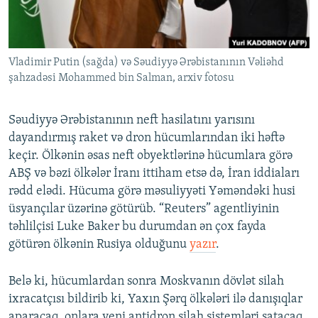
İNFOQRAFIKA
AZƏRBAYCAN ƏDƏBIYYATI KITABXANASI
MISSIYAMIZ
BIZI IZLƏ
KARIKATURA
İSLAM VƏ DEMOKRATIYA
PEŞƏ ETIKASI VƏ JURNALISTIKA STANDARTLARIMIZ
Vladimir Putin (sağda) və Səudiyyə Ərəbistanının Vəliəhd
İZ - MƏDƏNIYYƏT PROQRAMI
MATERIALLARIMIZDAN ISTIFADƏ
şahzadəsi Mohammed bin Salman, arxiv fotosu
AZADLIQRADIOSU MOBIL TELEFONUNUZDA
RFE/RL-in bütün saytları
BIZIMLƏ ƏLAQƏ
Səudiyyə Ərəbistanının neft hasilatını yarısını
dayandırmış raket və dron hücumlarından iki həftə
XƏBƏR BÜLLETENLƏRIMIZ
keçir. Ölkənin əsas neft obyektlərinə hücumlara görə
ABŞ və bəzi ölkələr İranı ittiham etsə də, İran iddiaları
rədd elədi. Hücuma görə məsuliyyəti Yəməndəki husi
üsyançılar üzərinə götürüb. “Reuters” agentliyinin
təhlilçisi Luke Baker bu durumdan ən çox fayda
götürən ölkənin Rusiya olduğunu
yazır
.
Belə ki, hücumlardan sonra Moskvanın dövlət silah
ixracatçısı bildirib ki, Yaxın Şərq ölkələri ilə danışıqlar
aparacaq, onlara yeni antidron silah sistemləri satacaq.