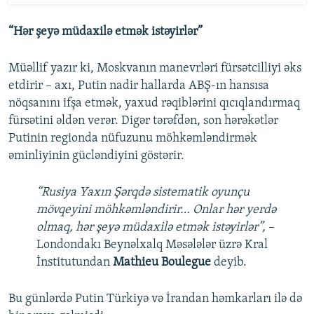
“Hər şeyə müdaxilə etmək istəyirlər”
Müəllif yazır ki, Moskvanın manevrləri fürsətcilliyi əks
etdirir – axı, Putin nadir hallarda ABŞ-ın hansısa
nöqsanını ifşa etmək, yaxud rəqiblərini qıcıqlandırmaq
fürsətini əldən verər. Digər tərəfdən, son hərəkətlər
Putinin regionda nüfuzunu möhkəmləndirmək
əminliyinin gücləndiyini göstərir.
“Rusiya Yaxın Şərqdə sistematik oyunçu
mövqeyini möhkəmləndirir… Onlar hər yerdə
olmaq, hər şeyə müdaxilə etmək istəyirlər”,
–
Londondakı Beynəlxalq Məsələlər üzrə Kral
İnstitutundan
Mathieu Boulegue
deyib.
Bu günlərdə Putin Türkiyə və İrandan həmkarları ilə də