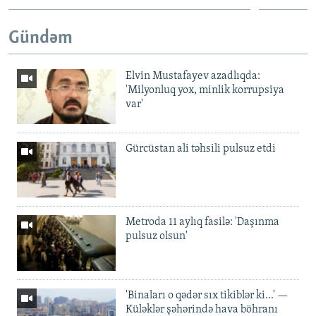
Gündəm
Elvin Mustafayev azadlıqda:
'Milyonluq yox, minlik korrupsiya
var'
Gürcüstan ali təhsili pulsuz etdi
Metroda 11 aylıq fasilə: 'Daşınma
pulsuz olsun'
'Binaları o qədər sıx tikiblər ki...' —
Küləklər şəhərində hava böhranı