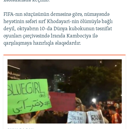
xəstəxanada keçinib.
FIFA-nın sözçüsünün deməsinə görə, nümayəndə
heyətinin səfəri sırf Khodayari-nin ölümüylə bağlı
deyil, oktyabrın 10-da Dünya kubokunun təsnifat
oyunları çərçivəsində İranda Kambociya ilə
qarşılaşmaya hazırlıqla əlaqədardır.