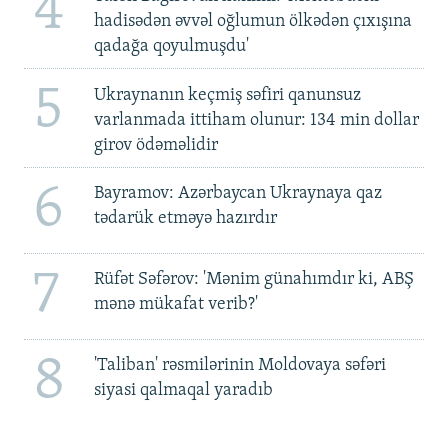
4
hadisədən əvvəl oğlumun ölkədən çıxışına
qadağa qoyulmuşdu'
5
Ukraynanın keçmiş səfiri qanunsuz
varlanmada ittiham olunur: 134 min dollar
girov ödəməlidir
6
Bayramov: Azərbaycan Ukraynaya qaz
tədarük etməyə hazırdır
7
Rüfət Səfərov: 'Mənim günahımdır ki, ABŞ
mənə mükafat verib?'
8
'Taliban' rəsmilərinin Moldovaya səfəri
siyasi qalmaqal yaradıb