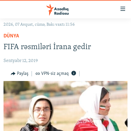
Keçid
linkləri
Əsas
2026, 07 Avqust, cümə, Bakı vaxtı 11:56
məzmuna
GÜNDƏM
DÜNYA
qayıt
#İZAHLA
Əsas
FIFA rəsmiləri İrana gedir
KORRUPSIOMETR
naviqasiyaya
qayıt
Sentyabr 12, 2019
#ƏSLINDƏ
Axtarışa
FƏRQƏ BAX
Paylaş
VPN-siz açmaq
keç
QANUNI DOĞRU
ARAŞDIRMA
MULTIMEDIA
RADIO ARXIV
VIDEO
HAQQIMIZDA
FOTOQALEREYA
OXU ZALI