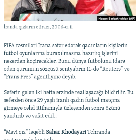
İNFOQRAFIKA
AZƏRBAYCAN ƏDƏBIYYATI KITABXANASI
MISSIYAMIZ
BIZI IZLƏ
KARIKATURA
İSLAM VƏ DEMOKRATIYA
PEŞƏ ETIKASI VƏ JURNALISTIKA STANDARTLARIMIZ
İranda qızların etirazı, 2006-cı il
İZ - MƏDƏNIYYƏT PROQRAMI
MATERIALLARIMIZDAN ISTIFADƏ
AZADLIQRADIOSU MOBIL TELEFONUNUZDA
RFE/RL-in bütün saytları
FIFA rəsmiləri İrana səfər edərək qadınların kişilərin
BIZIMLƏ ƏLAQƏ
futbol oyunlarına buraxılmasına hazırlıq işlərini
nəzərdən keçirəcəklər. Bunu dünya futbolunu idarə
XƏBƏR BÜLLETENLƏRIMIZ
edən qurumun sözçüsü sentyabrın 11-də “Reuters” və
“Frans Pres” agentliyinə deyib.
Səfərin gələn iki həftə ərzində reallaşacağı bildirilir. Bu
səfərdən öncə 29 yaşlı iranlı qadın futbol matçına
girməyə cəhd ittihamıyla üzləşəndən sonra özünü
yandırıb və vəfat edib.
“Mavi qız” ləqəbli
Sahar Khodayari
Tehranda