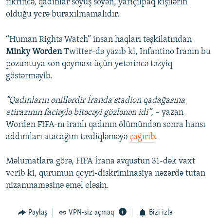
fikrincə, qadınlar söyüş söyən, yarıçılpaq kişilərin
olduğu yerə buraxılmamalıdır.
“Human Rights Watch” insan haqları təşkilatından
Minky Worden
Twitter-də yazıb ki, Infantino İranın bu
pozuntuya son qoyması üçün yetərincə təzyiq
göstərməyib.
“Qadınların onillərdir İranda stadion qadağasına
etirazının faciəylə bitəcəyi gözlənən idi”,
– yazan
Worden FIFA-nı iranlı qadının ölümündən sonra hansı
addımları atacağını təsdiqləməyə
çağırıb
.
Məlumatlara görə, FIFA İrana avqustun 31-dək vaxt
verib ki, qurumun qeyri-diskriminasiya nəzərdə tutan
nizamnaməsinə əməl eləsin.
Paylaş
VPN-siz açmaq
Bizi izlə