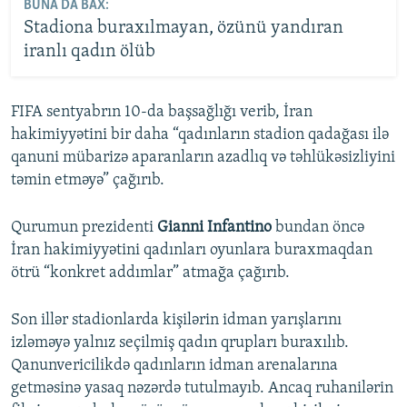
BUNA DA BAX:
Stadiona buraxılmayan, özünü yandıran
iranlı qadın ölüb
FIFA sentyabrın 10-da başsağlığı verib, İran
hakimiyyətini bir daha “qadınların stadion qadağası ilə
qanuni mübarizə aparanların azadlıq və təhlükəsizliyini
təmin etməyə” çağırıb.
Qurumun prezidenti
Gianni Infantino
bundan öncə
İran hakimiyyətini qadınları oyunlara buraxmaqdan
ötrü “konkret addımlar” atmağa çağırıb.
Son illər stadionlarda kişilərin idman yarışlarını
izləməyə yalnız seçilmiş qadın qrupları buraxılıb.
Qanunvericilikdə qadınların idman arenalarına
getməsinə yasaq nəzərdə tutulmayıb. Ancaq ruhanilərin