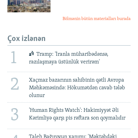
Bölmənin bütün materialları burada
Çox izlənən
1
Tramp: 'İranla müharibədənsə,
razılaşmaya üstünlük verirəm'
2
Xaçmaz bazarının sahibinin qətli Avropa
Məhkəməsində: Hökumətdən cavab tələb
olunur
3
'Human Rights Watch': Hakimiyyət Əli
Kərimliyə qarşı pis rəftara son qoymalıdır
Taleh Bağırovun xanımı: 'Məktəbdəki