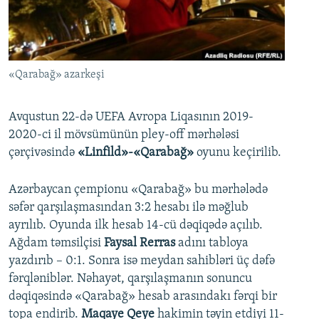
İNFOQRAFIKA
AZƏRBAYCAN ƏDƏBIYYATI KITABXANASI
MISSIYAMIZ
BIZI IZLƏ
KARIKATURA
İSLAM VƏ DEMOKRATIYA
PEŞƏ ETIKASI VƏ JURNALISTIKA STANDARTLARIMIZ
İZ - MƏDƏNIYYƏT PROQRAMI
MATERIALLARIMIZDAN ISTIFADƏ
«Qarabağ» azarkeşi
AZADLIQRADIOSU MOBIL TELEFONUNUZDA
RFE/RL-in bütün saytları
BIZIMLƏ ƏLAQƏ
Avqustun 22-də UEFA Avropa Liqasının 2019-
2020-ci il mövsümünün pley-off mərhələsi
XƏBƏR BÜLLETENLƏRIMIZ
çərçivəsində
«Linfild»-«Qarabağ»
oyunu keçirilib.
Azərbaycan çempionu «Qarabağ» bu mərhələdə
səfər qarşılaşmasından 3:2 hesabı ilə məğlub
ayrılıb. Oyunda ilk hesab 14-cü dəqiqədə açılıb.
Ağdam təmsilçisi
Faysal Rerras
adını tabloya
yazdırıb – 0:1. Sonra isə meydan sahibləri üç dəfə
fərqləniblər. Nəhayət, qarşılaşmanın sonuncu
dəqiqəsində «Qarabağ» hesab arasındakı fərqi bir
topa endirib.
Maqaye Qeye
hakimin təyin etdiyi 11-