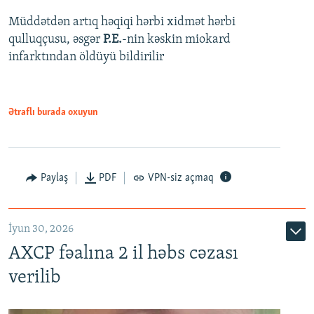
Müddətdən artıq həqiqi hərbi xidmət hərbi
qulluqçusu, əsgər
P.E.
-nin kəskin miokard
infarktından öldüyü bildirilir
Ətraflı burada oxuyun
Paylaş
PDF
VPN-siz açmaq
İyun 30, 2026
AXCP fəalına 2 il həbs cəzası
verilib