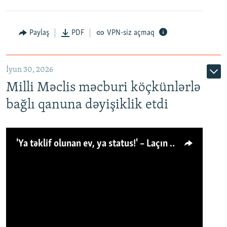
Paylaş
PDF
VPN-siz açmaq
İyun 30, 2026
Milli Məclis məcburi köçkünlərlə
bağlı qanuna dəyişiklik etdi
'Ya təklif olunan ev, ya status!' – Laçın köçkünü: 'Laçından başqa heç hara!'