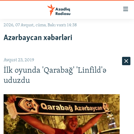
Keçid
linkləri
Əsas
2026, 07 Avqust, cümə, Bakı vaxtı 14:38
məzmuna
GÜNDƏM
Azərbaycan xəbərləri
qayıt
#İZAHLA
Əsas
KORRUPSIOMETR
naviqasiyaya
Avqust 23, 2019
qayıt
#ƏSLINDƏ
Axtarışa
İlk oyunda 'Qarabağ' 'Linfild'ə
FƏRQƏ BAX
keç
uduzdu
QANUNI DOĞRU
ARAŞDIRMA
MULTIMEDIA
RADIO ARXIV
VIDEO
HAQQIMIZDA
FOTOQALEREYA
OXU ZALI