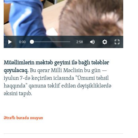
Auto
0:00
2:58
240p
Müəllimlərin məktəb geyimi ilə bağlı tələblər
360p
qoyulacaq.
Bu qərar Milli Məclisin bu gün —
480p
iyulun 7-də keçirilən iclasında "Ümumi təhsil
720p
haqqında" qanuna təklif edilən dəyişikliklərdə
əksini tapıb.
1080p
Ətraflı burada oxuyun