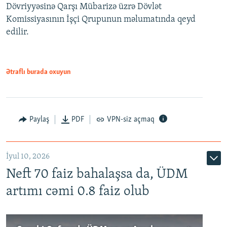
Dövriyyəsinə Qarşı Mübarizə üzrə Dövlət
Komissiyasının İşçi Qrupunun məlumatında qeyd
edilir.
Ətraflı burada oxuyun
Paylaş
PDF
VPN-siz açmaq
İyul 10, 2026
Neft 70 faiz bahalaşsa da, ÜDM
artımı cəmi 0.8 faiz olub