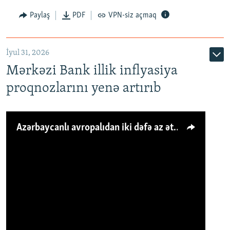
Paylaş
PDF
VPN-siz açmaq
İyul 31, 2026
Mərkəzi Bank illik inflyasiya
proqnozlarını yenə artırıb
Azərbaycanlı avropalıdan iki dəfə az ət yeyir, amma... 'Qiymət artımı qaçılmazdır'