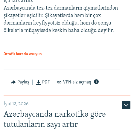
6,5 faiz artıb.
Azərbaycanda tez-tez dərmanların qiymətlərindən
şikayətlər eşidilir. Şikayətlərdə həm bir çox
dərmanların keyfiyyətsiz olduğu, həm də qonşu
ölkələrlə müqayisədə kəskin baha olduğu deyilir.
Ətraflı burada oxuyun
Paylaş
PDF
VPN-siz açmaq
İyul 13, 2026
Azərbaycanda narkotikə görə
tutulanların sayı artır