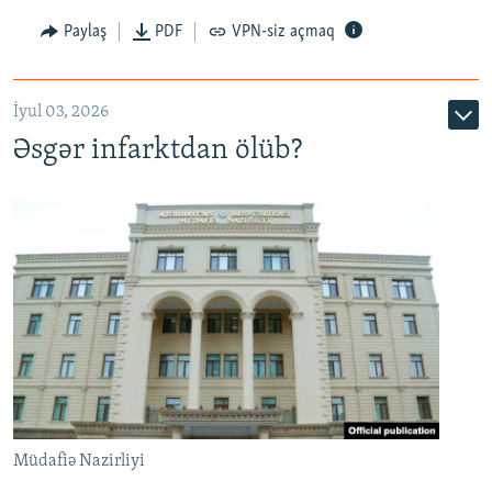
Auto
240p
360p
480p
Paylaş
PDF
VPN-siz açmaq
720p
1080p
İyul 03, 2026
Əsgər infarktdan ölüb?
Müdafiə Nazirliyi