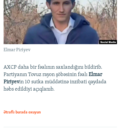
Elmar Piriyev
AXCP daha bir fəalının saxlandığını bildirib.
Partiyanın Tovuz rayon şöbəsinin fəalı
Elmar
Piriyev
in 10 sutka müddətinə inzibati qaydada
həbs edildiyi açıqlanıb.
Ətraflı burada oxuyun