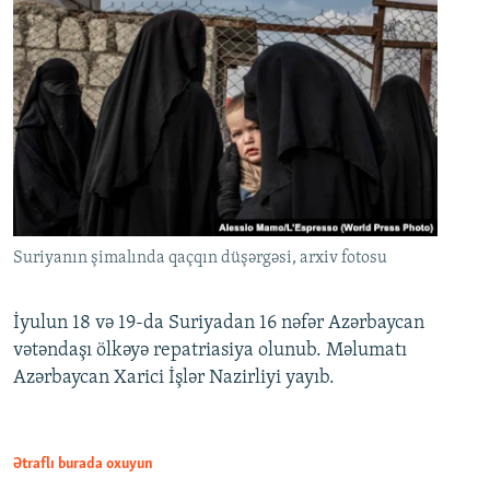
Suriyanın şimalında qaçqın düşərgəsi, arxiv fotosu
İyulun 18 və 19-da Suriyadan 16 nəfər Azərbaycan
vətəndaşı ölkəyə repatriasiya olunub. Məlumatı
Azərbaycan Xarici İşlər Nazirliyi yayıb.
Ətraflı burada oxuyun