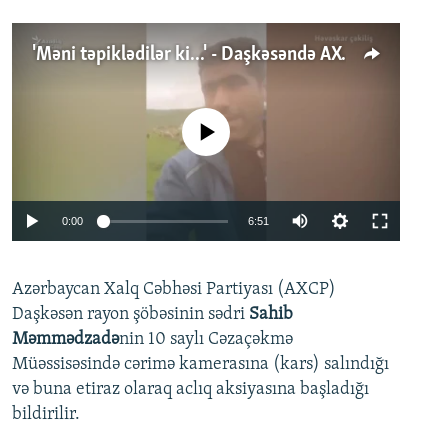
'Məni təpiklədilər ki...' - Daşkəsəndə AXCP fəalının yaxınları onun həbsinə etiraz edirlər
No media source currently available
Auto
0:00
6:51
240p
Azərbaycan Xalq Cəbhəsi Partiyası (AXCP)
360p
Daşkəsən rayon şöbəsinin sədri
Sahib
480p
Auto
240p
360p
480p
Məmmədzadə
nin 10 saylı Cəzaçəkmə
720p
Müəssisəsində cərimə kamerasına (kars) salındığı
720p
1080p
və buna etiraz olaraq aclıq aksiyasına başladığı
1080p
bildirilir.