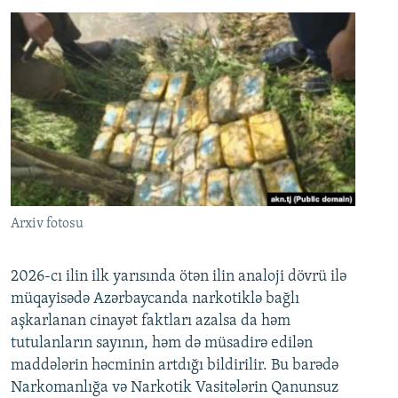
Arxiv fotosu
2026-cı ilin ilk yarısında ötən ilin analoji dövrü ilə
müqayisədə Azərbaycanda narkotiklə bağlı
aşkarlanan cinayət faktları azalsa da həm
tutulanların sayının, həm də müsadirə edilən
maddələrin həcminin artdığı bildirilir. Bu barədə
Narkomanlığa və Narkotik Vasitələrin Qanunsuz