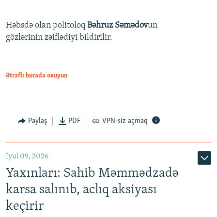
Həbsdə olan politoloq
Bəhruz Səmədov
un
gözlərinin zəiflədiyi bildirilir.
Ətraflı burada oxuyun
Paylaş
PDF
VPN-siz açmaq
İyul 09, 2026
Yaxınları: Sahib Məmmədzadə
karsa salınıb, aclıq aksiyası
keçirir