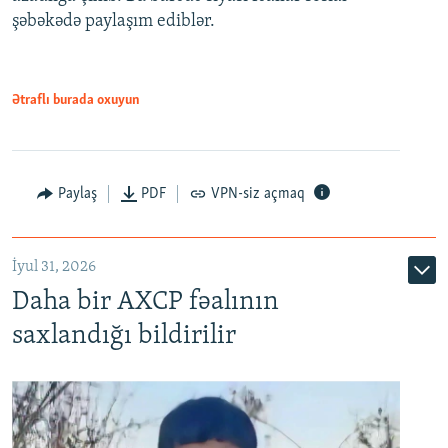
şəbəkədə paylaşım ediblər.
Ətraflı burada oxuyun
Paylaş
PDF
VPN-siz açmaq
İyul 31, 2026
Daha bir AXCP fəalının
saxlandığı bildirilir