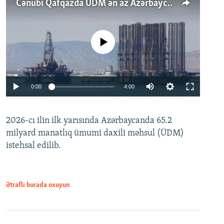
Cənubi Qafqazda ÜDM ən az Azərbaycanda artır: Qonşuları niyə Bakını qabaqlaya bilir?
No media source currently available
Auto
0:00
4:00
240p
2026-cı ilin ilk yarısında Azərbaycanda 65.2
360p
milyard manatlıq ümumi daxili məhsul (ÜDM)
480p
Auto
240p
360p
480p
istehsal edilib.
720p
720p
1080p
1080p
Ətraflı burada oxuyun