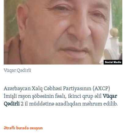
Vüqar Qədirli
Azərbaycan Xalq Cəbhəsi Partiyasının (AXCP)
İmişli rayon şöbəsinin fəalı, ikinci qrup əlil
Vüqar
Qədirli
2 il müddətinə azadlıqdan məhrum edilib.
Ətraflı burada oxuyun