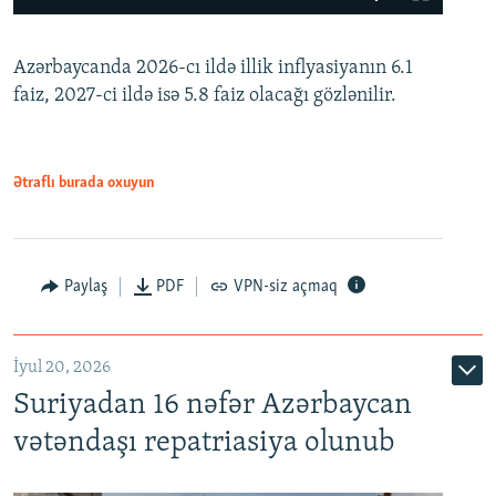
240p
Azərbaycanda 2026-cı ildə illik inflyasiyanın 6.1
360p
faiz, 2027-ci ildə isə 5.8 faiz olacağı gözlənilir.
480p
720p
1080p
Ətraflı burada oxuyun
Paylaş
PDF
VPN-siz açmaq
İyul 20, 2026
Auto
240p
360p
480p
Suriyadan 16 nəfər Azərbaycan
720p
1080p
vətəndaşı repatriasiya olunub