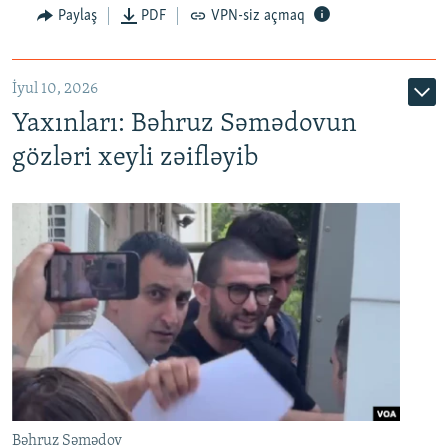
Paylaş
PDF
VPN-siz açmaq
İyul 10, 2026
Yaxınları: Bəhruz Səmədovun
gözləri xeyli zəifləyib
Bəhruz Səmədov