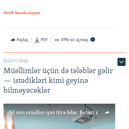
Ətraflı burada oxuyun
Paylaş
PDF
VPN-siz açmaq
İyul 07, 2026
Müəllimlər üçün də tələblər gəlir
— istədikləri kimi geyinə
bilməyəcəklər
50 min müəllim işini itirə bilər. Birinci sinfə gedənlər azalır