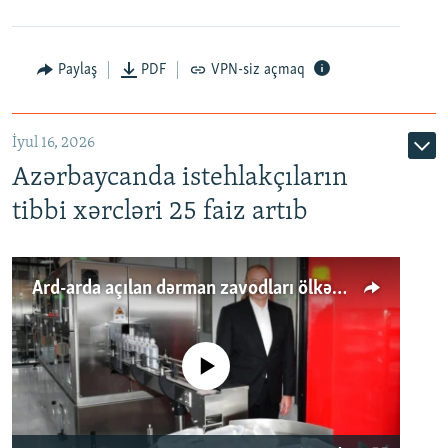
Paylaş
PDF
VPN-siz açmaq
İyul 16, 2026
Azərbaycanda istehlakçıların
tibbi xərcləri 25 faiz artıb
Ard-arda açılan dərman zavodları ölkənin tələbatını ödəyirmi?
No media source currently available