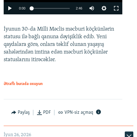
Auto
0:00
2:46
240p
İyunun 30-da Milli Məclis məcburi köçkünlərin
360p
statusu ilə bağlı qanuna dəyişiklik edib. Yeni
480p
qaydalara görə, onlara təklif olunan yaşayış
720p
sahələrindən imtina edən məcburi köçkünlər
statuslarını itirəcəklər.
1080p
Ətraflı burada oxuyun
Auto
240p
360p
480p
Paylaş
PDF
VPN-siz açmaq
720p
1080p
İyun 26, 2026