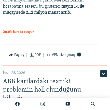
635.4 milyon manata çatıb. Mərkəzi Bankın
720p
hesabatına əsasən, bu göstərici
mayın 1-i ilə
müqayisədə 21.2 milyon manat artıb.
1080p
Ətraflı burada oxuyun
Auto
240p
360p
480p
Paylaş
PDF
VPN-siz açmaq
720p
1080p
İyun 25, 2026
ABB kartlardakı texniki
problemin həll olunduğunu
bildirir