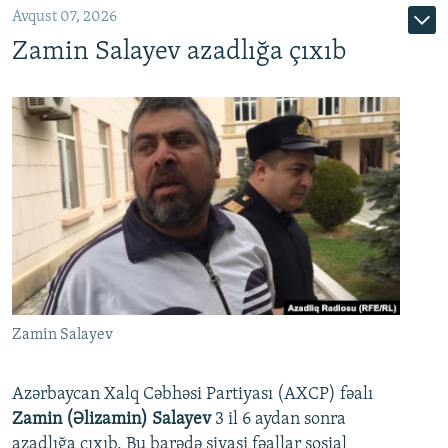
Avqust 07, 2026
Zamin Salayev azadlığa çıxıb
Zamin Salayev
Azərbaycan Xalq Cəbhəsi Partiyası (AXCP) fəalı
Zamin (Əlizamin) Salayev
3 il 6 aydan sonra
azadlığa çıxıb. Bu barədə siyasi fəallar sosial