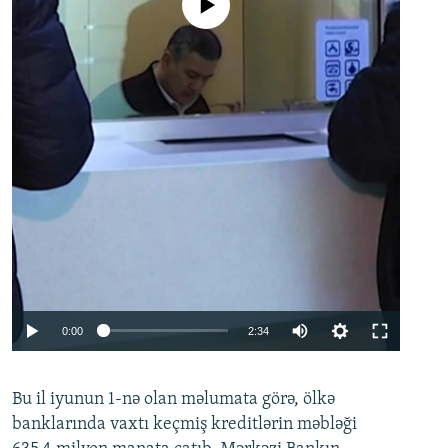
No media source currently available
Auto
0:00
2:34
240p
Bu il iyunun 1-nə olan məlumata görə, ölkə
360p
banklarında vaxtı keçmiş kreditlərin məbləği
480p