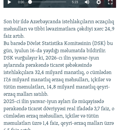
Auto
0:00
5:23
240p
Son bir ildə Azərbaycanda istehlakçıların
360p
əczaçılıq
məhsulları və tibbi ləvazimatlara çəkdiyi xərc 24,9
480p
Auto
240p
360p
480p
faiz artıb.
720p
Bu barədə Dövlət Statistika Komitəsinin (DSK) bu
720p
1080p
gün, iyulun 16-da yaydığı məlumatda bildirilir.
1080p
DSK vurğulayır ki, 2026-cı ilin yanvar-iyun
aylarında pərakəndə ticarət şəbəkəsində
istehlakçılara 32,4 milyard manatlıq, o cümlədən
17,6 milyard manatlıq ərzaq məhsulları, içkilər və
tütün məmulatları, 14,8 milyard manatlıq qeyri-
ərzaq malları satılıb.
2025-ci ilin yanvar-iyun ayları ilə müqayisədə
pərakəndə ticarət dövriyyəsi real ifadədə 3,7 faiz, o
cümlədən ərzaq məhsulları, içkilər və tütün
məmulatları üzrə 1,4 faiz, qeyri-ərzaq malları üzrə