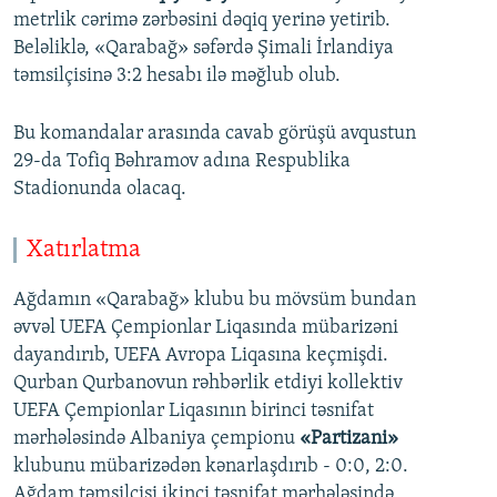
metrlik cərimə zərbəsini dəqiq yerinə yetirib.
Beləliklə, «Qarabağ» səfərdə Şimali İrlandiya
təmsilçisinə 3:2 hesabı ilə məğlub olub.
Bu komandalar arasında cavab görüşü avqustun
29-da Tofiq Bəhramov adına Respublika
Stadionunda olacaq.
Xatırlatma
Ağdamın «Qarabağ» klubu bu mövsüm bundan
əvvəl UEFA Çempionlar Liqasında mübarizəni
dayandırıb, UEFA Avropa Liqasına keçmişdi.
Qurban Qurbanovun rəhbərlik etdiyi kollektiv
UEFA Çempionlar Liqasının birinci təsnifat
mərhələsində Albaniya çempionu
«Partizani»
klubunu mübarizədən kənarlaşdırıb - 0:0, 2:0.
Ağdam təmsilçisi ikinci təsnifat mərhələsində