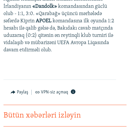
İrlandiyanın
«Dandolk»
komandasından güclü
olub - 1:1, 3:0. «Qarabağ» üçüncü mərhələdə
səfərdə Kiprin
APOEL
komandasına ilk oyunda 1:2
hesabı ilə qalib gəlsə də, Bakıdakı cavab matçında
uduzaraq (0:2) qitənin ən reytinqli klub turniri ilə
vidalaşıb və mübarizəni UEFA Avropa Liqasında
davam etdirməli olub.
Paylaş
VPN-siz açmaq
Bütün xəbərləri izləyin