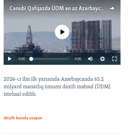
Cənubi Qafqazda ÜDM ən az Azərbaycanda artır: Qonşuları niyə Bakını qabaqlaya bilir?
No media source currently available
Auto
0:00
4:00
240p
2026-cı ilin ilk yarısında Azərbaycanda 65.2
360p
milyard manatlıq ümumi daxili məhsul (ÜDM)
480p
Auto
240p
360p
480p
istehsal edilib.
720p
720p
1080p
1080p
Ətraflı burada oxuyun