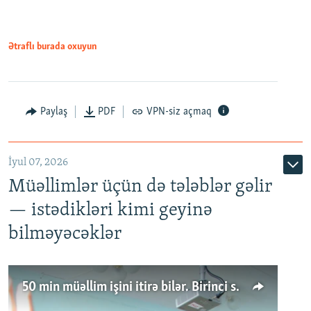
Ətraflı burada oxuyun
Paylaş
PDF
VPN-siz açmaq
İyul 07, 2026
Müəllimlər üçün də tələblər gəlir
— istədikləri kimi geyinə
bilməyəcəklər
50 min müəllim işini itirə bilər. Birinci sinfə gedənlər azalır