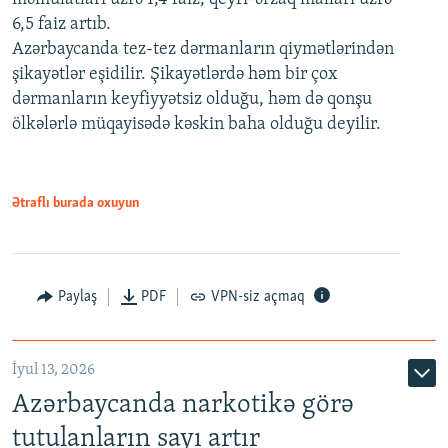
6,5 faiz artıb.
Azərbaycanda tez-tez dərmanların qiymətlərindən
şikayətlər eşidilir. Şikayətlərdə həm bir çox
dərmanların keyfiyyətsiz olduğu, həm də qonşu
ölkələrlə müqayisədə kəskin baha olduğu deyilir.
Ətraflı burada oxuyun
Paylaş
PDF
VPN-siz açmaq
İyul 13, 2026
Azərbaycanda narkotikə görə
tutulanların sayı artır