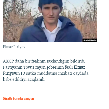
Elmar Piriyev
AXCP daha bir fəalının saxlandığını bildirib.
Partiyanın Tovuz rayon şöbəsinin fəalı
Elmar
Piriyev
in 10 sutka müddətinə inzibati qaydada
həbs edildiyi açıqlanıb.
Ətraflı burada oxuyun