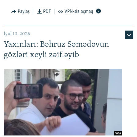
Paylaş
PDF
VPN-siz açmaq
İyul 10, 2026
Yaxınları: Bəhruz Səmədovun
gözləri xeyli zəifləyib