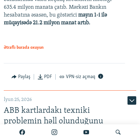
480p
635.4 milyon manata çatıb. Mərkəzi Bankın
720p
hesabatına əsasən, bu göstərici
mayın 1-i ilə
müqayisədə 21.2 milyon manat artıb.
1080p
Ətraflı burada oxuyun
Auto
240p
360p
480p
Paylaş
PDF
VPN-siz açmaq
720p
1080p
İyun 25, 2026
ABB kartlardakı texniki
problemin həll olunduğunu
bildirir