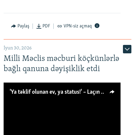
Paylaş
PDF
VPN-siz açmaq
İyun 30, 2026
Milli Məclis məcburi köçkünlərlə
bağlı qanuna dəyişiklik etdi
'Ya təklif olunan ev, ya status!' – Laçın köçkünü: 'Laçından başqa heç hara!'