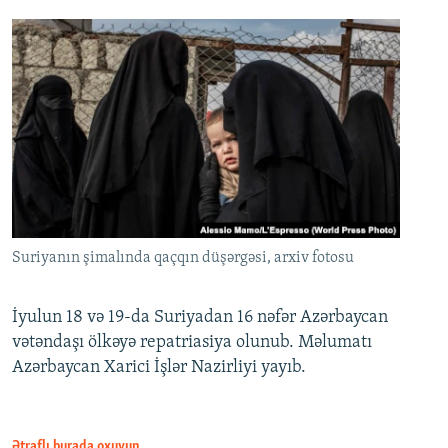
Suriyanın şimalında qaçqın düşərgəsi, arxiv fotosu
İyulun 18 və 19-da Suriyadan 16 nəfər Azərbaycan
vətəndaşı ölkəyə repatriasiya olunub. Məlumatı
Azərbaycan Xarici İşlər Nazirliyi yayıb.
Ətraflı burada oxuyun