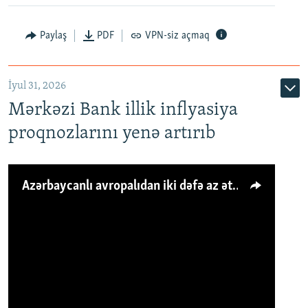
Paylaş
PDF
VPN-siz açmaq
İyul 31, 2026
Mərkəzi Bank illik inflyasiya
proqnozlarını yenə artırıb
Azərbaycanlı avropalıdan iki dəfə az ət yeyir, amma... 'Qiymət artımı qaçılmazdır'