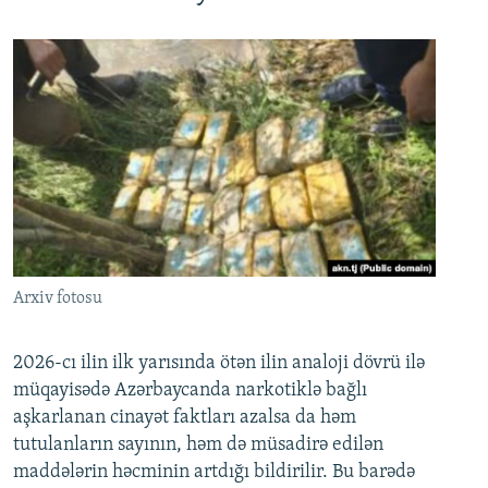
Arxiv fotosu
2026-cı ilin ilk yarısında ötən ilin analoji dövrü ilə
müqayisədə Azərbaycanda narkotiklə bağlı
aşkarlanan cinayət faktları azalsa da həm
tutulanların sayının, həm də müsadirə edilən
maddələrin həcminin artdığı bildirilir. Bu barədə