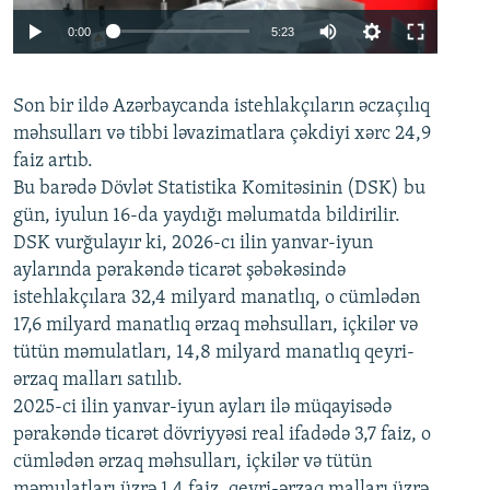
Auto
0:00
5:23
240p
Son bir ildə Azərbaycanda istehlakçıların
360p
əczaçılıq
məhsulları və tibbi ləvazimatlara çəkdiyi xərc 24,9
480p
Auto
240p
360p
480p
faiz artıb.
720p
Bu barədə Dövlət Statistika Komitəsinin (DSK) bu
720p
1080p
gün, iyulun 16-da yaydığı məlumatda bildirilir.
1080p
DSK vurğulayır ki, 2026-cı ilin yanvar-iyun
aylarında pərakəndə ticarət şəbəkəsində
istehlakçılara 32,4 milyard manatlıq, o cümlədən
17,6 milyard manatlıq ərzaq məhsulları, içkilər və
tütün məmulatları, 14,8 milyard manatlıq qeyri-
ərzaq malları satılıb.
2025-ci ilin yanvar-iyun ayları ilə müqayisədə
pərakəndə ticarət dövriyyəsi real ifadədə 3,7 faiz, o
cümlədən ərzaq məhsulları, içkilər və tütün
məmulatları üzrə 1,4 faiz, qeyri-ərzaq malları üzrə