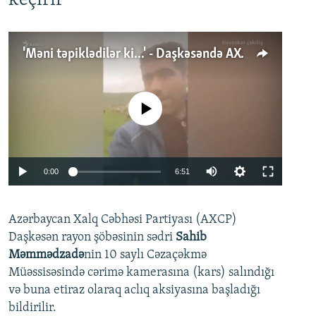
keçirir
'Məni təpiklədilər ki...' - Daşkəsəndə AXCP fəalının yaxınları onun həbsinə etiraz edirlər
No media source currently available
Auto
0:00
6:51
240p
Azərbaycan Xalq Cəbhəsi Partiyası (AXCP)
360p
Daşkəsən rayon şöbəsinin sədri
Sahib
480p
Auto
240p
360p
480p
Məmmədzadə
nin 10 saylı Cəzaçəkmə
720p
Müəssisəsində cərimə kamerasına (kars) salındığı
720p
1080p
və buna etiraz olaraq aclıq aksiyasına başladığı
1080p
bildirilir.