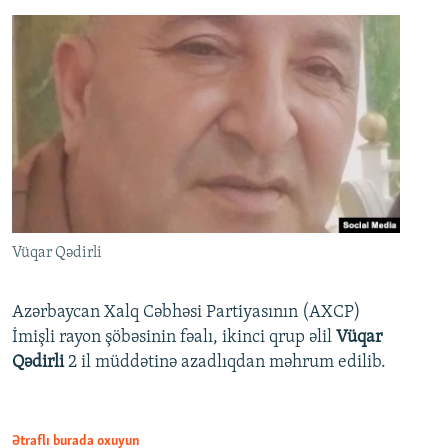
Vüqar Qədirli
Azərbaycan Xalq Cəbhəsi Partiyasının (AXCP)
İmişli rayon şöbəsinin fəalı, ikinci qrup əlil
Vüqar
Qədirli
2 il müddətinə azadlıqdan məhrum edilib.
Ətraflı burada oxuyun