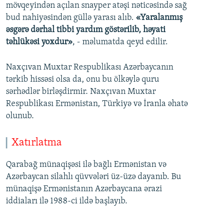
mövqeyindən açılan snayper atəşi nəticəsində sağ
bud nahiyəsindən güllə yarası alıb.
«Yaralanmış
əsgərə dərhal tibbi yardım göstərilib, həyati
təhlükəsi yoxdur»
, - məlumatda qeyd edilir.
Naxçıvan Muxtar Respublikası Azərbaycanın
tərkib hissəsi olsa da, onu bu ölkəylə quru
sərhədlər birləşdirmir. Naxçıvan Muxtar
Respublikası Ermənistan, Türkiyə və İranla əhatə
olunub.
Xatırlatma
Qarabağ münaqişəsi ilə bağlı Ermənistan və
Azərbaycan silahlı qüvvələri üz-üzə dayanıb. Bu
münaqişə Ermənistanın Azərbaycana ərazi
iddiaları ilə 1988-ci ildə başlayıb.