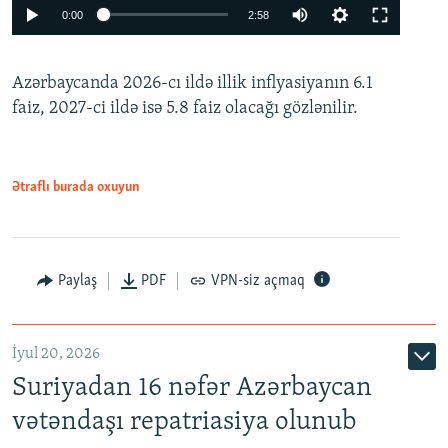
Auto
0:00
2:58
240p
Azərbaycanda 2026-cı ildə illik inflyasiyanın 6.1
360p
faiz, 2027-ci ildə isə 5.8 faiz olacağı gözlənilir.
480p
720p
1080p
Ətraflı burada oxuyun
Paylaş
PDF
VPN-siz açmaq
İyul 20, 2026
Auto
240p
360p
480p
Suriyadan 16 nəfər Azərbaycan
720p
1080p
vətəndaşı repatriasiya olunub