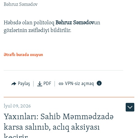
Bəhruz Səmədov
Həbsdə olan politoloq
Bəhruz Səmədov
un
gözlərinin zəiflədiyi bildirilir.
Ətraflı burada oxuyun
Paylaş
PDF
VPN-siz açmaq
İyul 09, 2026
Yaxınları: Sahib Məmmədzadə
karsa salınıb, aclıq aksiyası