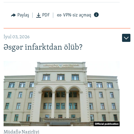
Auto
240p
360p
480p
Paylaş
PDF
VPN-siz açmaq
720p
1080p
İyul 03, 2026
Əsgər infarktdan ölüb?
Müdafiə Nazirliyi