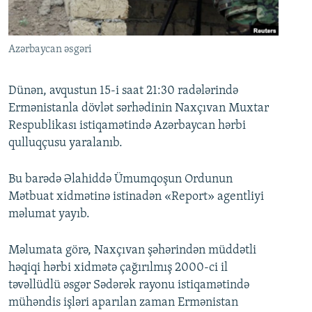
İNFOQRAFIKA
AZƏRBAYCAN ƏDƏBIYYATI KITABXANASI
MISSIYAMIZ
BIZI IZLƏ
KARIKATURA
İSLAM VƏ DEMOKRATIYA
PEŞƏ ETIKASI VƏ JURNALISTIKA STANDARTLARIMIZ
Azərbaycan əsgəri
İZ - MƏDƏNIYYƏT PROQRAMI
MATERIALLARIMIZDAN ISTIFADƏ
AZADLIQRADIOSU MOBIL TELEFONUNUZDA
RFE/RL-in bütün saytları
Dünən, avqustun 15-i saat 21:30 radələrində
Ermənistanla dövlət sərhədinin Naxçıvan Muxtar
BIZIMLƏ ƏLAQƏ
Respublikası istiqamətində Azərbaycan hərbi
XƏBƏR BÜLLETENLƏRIMIZ
qulluqçusu yaralanıb.
Bu barədə Əlahiddə Ümumqoşun Ordunun
Mətbuat xidmətinə istinadən «Report» agentliyi
məlumat yayıb.
Məlumata görə, Naxçıvan şəhərindən müddətli
həqiqi hərbi xidmətə çağırılmış 2000-ci il
təvəllüdlü əsgər Sədərək rayonu istiqamətində
mühəndis işləri aparılan zaman Ermənistan