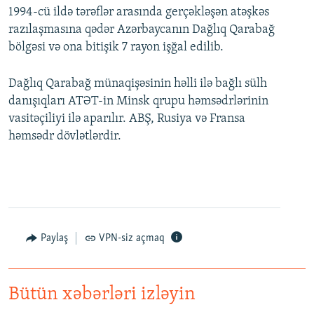
1994-cü ildə tərəflər arasında gerçəkləşən atəşkəs
razılaşmasına qədər Azərbaycanın Dağlıq Qarabağ
bölgəsi və ona bitişik 7 rayon işğal edilib.
Dağlıq Qarabağ münaqişəsinin həlli ilə bağlı sülh
danışıqları ATƏT-in Minsk qrupu həmsədrlərinin
vasitəçiliyi ilə aparılır. ABŞ, Rusiya və Fransa
həmsədr dövlətlərdir.
Paylaş
VPN-siz açmaq
Bütün xəbərləri izləyin