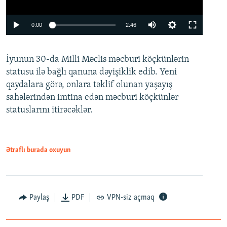
Auto
0:00
2:46
240p
İyunun 30-da Milli Məclis məcburi köçkünlərin
360p
statusu ilə bağlı qanuna dəyişiklik edib. Yeni
480p
qaydalara görə, onlara təklif olunan yaşayış
720p
sahələrindən imtina edən məcburi köçkünlər
statuslarını itirəcəklər.
1080p
Ətraflı burada oxuyun
Auto
240p
360p
480p
Paylaş
PDF
VPN-siz açmaq
720p
1080p