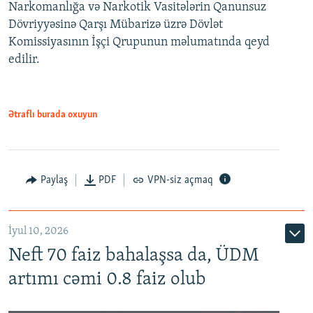
Narkomanlığa və Narkotik Vasitələrin Qanunsuz
Dövriyyəsinə Qarşı Mübarizə üzrə Dövlət
Komissiyasının İşçi Qrupunun məlumatında qeyd
edilir.
Ətraflı burada oxuyun
Paylaş
PDF
VPN-siz açmaq
İyul 10, 2026
Neft 70 faiz bahalaşsa da, ÜDM
artımı cəmi 0.8 faiz olub