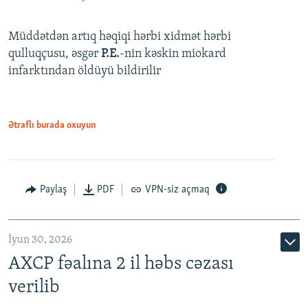
Müddətdən artıq həqiqi hərbi xidmət hərbi
qulluqçusu, əsgər
P.E.
-nin kəskin miokard
infarktından öldüyü bildirilir
Ətraflı burada oxuyun
Paylaş
PDF
VPN-siz açmaq
İyun 30, 2026
AXCP fəalına 2 il həbs cəzası
verilib