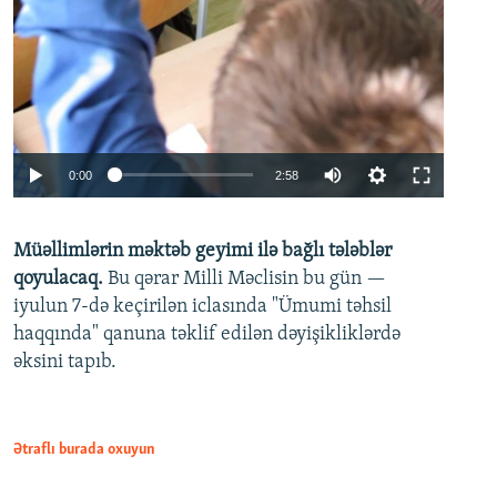
Auto
0:00
2:58
240p
Müəllimlərin məktəb geyimi ilə bağlı tələblər
360p
qoyulacaq.
Bu qərar Milli Məclisin bu gün —
480p
iyulun 7-də keçirilən iclasında "Ümumi təhsil
720p
haqqında" qanuna təklif edilən dəyişikliklərdə
əksini tapıb.
1080p
Ətraflı burada oxuyun