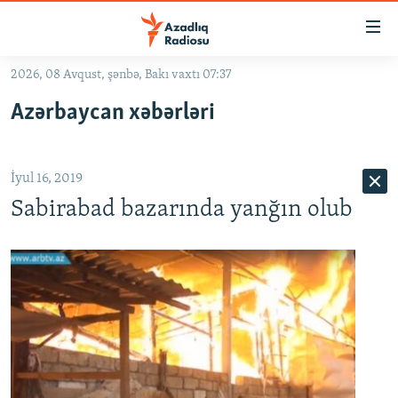
Keçid
linkləri
Əsas
2026, 08 Avqust, şənbə, Bakı vaxtı 07:37
məzmuna
GÜNDƏM
Azərbaycan xəbərləri
qayıt
#İZAHLA
Əsas
KORRUPSIOMETR
naviqasiyaya
İyul 16, 2019
qayıt
#ƏSLINDƏ
Axtarışa
Sabirabad bazarında yanğın olub
FƏRQƏ BAX
keç
QANUNI DOĞRU
ARAŞDIRMA
MULTIMEDIA
RADIO ARXIV
VIDEO
HAQQIMIZDA
FOTOQALEREYA
OXU ZALI