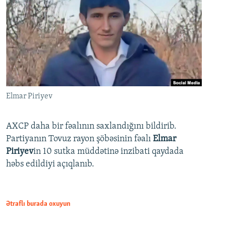
Elmar Piriyev
AXCP daha bir fəalının saxlandığını bildirib.
Partiyanın Tovuz rayon şöbəsinin fəalı
Elmar
Piriyev
in 10 sutka müddətinə inzibati qaydada
həbs edildiyi açıqlanıb.
Ətraflı burada oxuyun