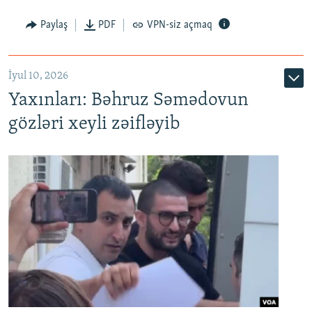
Paylaş
PDF
VPN-siz açmaq
İyul 10, 2026
Yaxınları: Bəhruz Səmədovun
gözləri xeyli zəifləyib