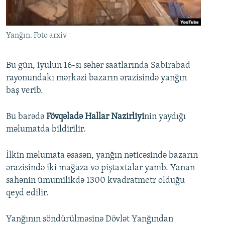
İNFOQRAFIKA
AZƏRBAYCAN ƏDƏBIYYATI KITABXANASI
MISSIYAMIZ
BIZI IZLƏ
KARIKATURA
İSLAM VƏ DEMOKRATIYA
PEŞƏ ETIKASI VƏ JURNALISTIKA STANDARTLARIMIZ
Yanğın. Foto arxiv
İZ - MƏDƏNIYYƏT PROQRAMI
MATERIALLARIMIZDAN ISTIFADƏ
AZADLIQRADIOSU MOBIL TELEFONUNUZDA
RFE/RL-in bütün saytları
Bu gün, iyulun 16-sı səhər saatlarında Sabirabad
rayonundakı mərkəzi bazarın ərazisində yanğın
BIZIMLƏ ƏLAQƏ
baş verib.
XƏBƏR BÜLLETENLƏRIMIZ
Bu barədə
Fövqəladə Hallar Nazirliyi
nin yaydığı
məlumatda bildirilir.
İlkin məlumata əsasən, yanğın nəticəsində bazarın
ərazisində iki mağaza və piştaxtalar yanıb. Yanan
sahənin ümumilikdə 1300 kvadratmetr olduğu
qeyd edilir.
Yanğının söndürülməsinə Dövlət Yanğından