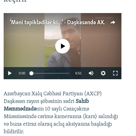
'Məni təpiklədilər ki...' - Daşkəsəndə AXCP fəalının yaxınları onun həbsinə etiraz edirlər
No media source currently available
Auto
0:00
6:51
240p
Azərbaycan Xalq Cəbhəsi Partiyası (AXCP)
360p
Daşkəsən rayon şöbəsinin sədri
Sahib
480p
Auto
240p
360p
480p
Məmmədzadə
nin 10 saylı Cəzaçəkmə
720p
Müəssisəsində cərimə kamerasına (kars) salındığı
720p
1080p
və buna etiraz olaraq aclıq aksiyasına başladığı
1080p
bildirilir.