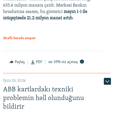
480p
635.4 milyon manata çatıb. Mərkəzi Bankın
720p
hesabatına əsasən, bu göstərici
mayın 1-i ilə
müqayisədə 21.2 milyon manat artıb.
1080p
Ətraflı burada oxuyun
Auto
240p
360p
480p
Paylaş
PDF
VPN-siz açmaq
720p
1080p
İyun 25, 2026
ABB kartlardakı texniki
problemin həll olunduğunu
bildirir