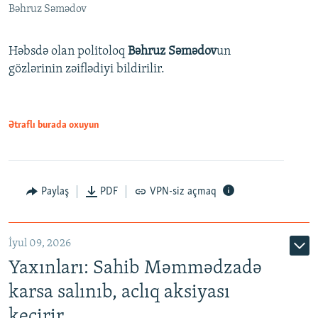
Bəhruz Səmədov
Həbsdə olan politoloq
Bəhruz Səmədov
un
gözlərinin zəiflədiyi bildirilir.
Ətraflı burada oxuyun
Paylaş
PDF
VPN-siz açmaq
İyul 09, 2026
Yaxınları: Sahib Məmmədzadə
karsa salınıb, aclıq aksiyası
keçirir