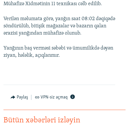
Mühafizə Xidmətinin 11 texnikası cəlb edilib.
Verilən məlumata görə, yanğın saat 08:02 dəqiqədə
söndürülüb, bitişik mağazalar və bazarın qalan
ərazisi yanğından mühafizə olunub.
Yanğının baş verməsi səbəbi və ümumilikdə dəyən
ziyan, hələlik, açıqlanmır.
Paylaş
VPN-siz açmaq
Bütün xəbərləri izləyin