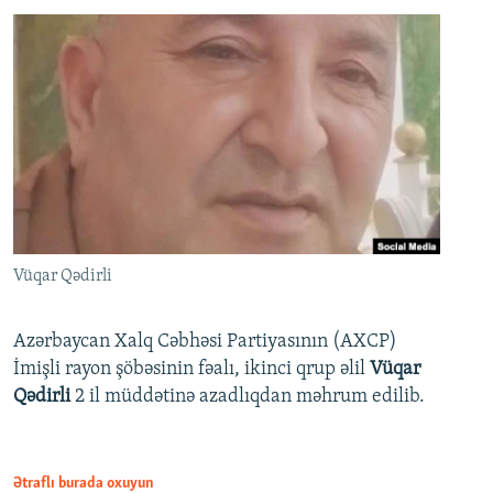
Vüqar Qədirli
Azərbaycan Xalq Cəbhəsi Partiyasının (AXCP)
İmişli rayon şöbəsinin fəalı, ikinci qrup əlil
Vüqar
Qədirli
2 il müddətinə azadlıqdan məhrum edilib.
Ətraflı burada oxuyun