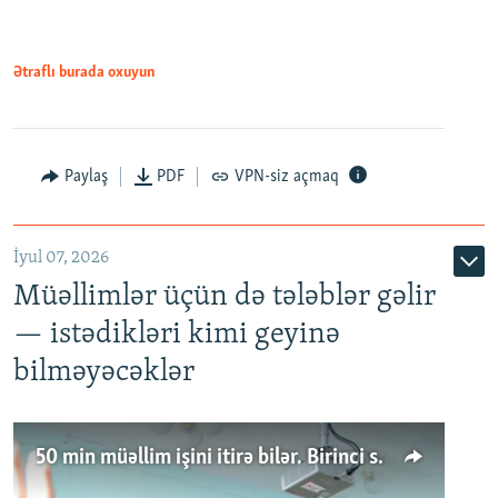
Ətraflı burada oxuyun
Paylaş
PDF
VPN-siz açmaq
İyul 07, 2026
Müəllimlər üçün də tələblər gəlir
— istədikləri kimi geyinə
bilməyəcəklər
50 min müəllim işini itirə bilər. Birinci sinfə gedənlər azalır