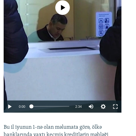
No media source currently available
Auto
0:00
2:34
240p
Bu il iyunun 1-nə olan məlumata görə, ölkə
360p
banklarında vaxtı keçmiş kreditlərin məbləği