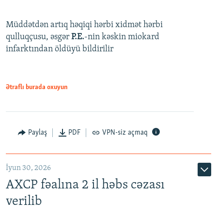
Müddətdən artıq həqiqi hərbi xidmət hərbi
qulluqçusu, əsgər
P.E.
-nin kəskin miokard
infarktından öldüyü bildirilir
Ətraflı burada oxuyun
Paylaş
PDF
VPN-siz açmaq
İyun 30, 2026
AXCP fəalına 2 il həbs cəzası
verilib