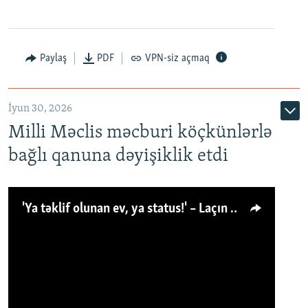
Paylaş
PDF
VPN-siz açmaq
İyun 30, 2026
Milli Məclis məcburi köçkünlərlə
bağlı qanuna dəyişiklik etdi
'Ya təklif olunan ev, ya status!' – Laçın köçkünü: 'Laçından başqa heç hara!'