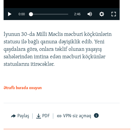
Auto
0:00
2:46
240p
İyunun 30-da Milli Məclis məcburi köçkünlərin
360p
statusu ilə bağlı qanuna dəyişiklik edib. Yeni
480p
qaydalara görə, onlara təklif olunan yaşayış
720p
sahələrindən imtina edən məcburi köçkünlər
statuslarını itirəcəklər.
1080p
Ətraflı burada oxuyun
Auto
240p
360p
480p
Paylaş
PDF
VPN-siz açmaq
720p
1080p