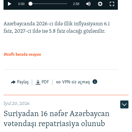
Auto
0:00
2:58
240p
Azərbaycanda 2026-cı ildə illik inflyasiyanın 6.1
360p
faiz, 2027-ci ildə isə 5.8 faiz olacağı gözlənilir.
480p
720p
1080p
Ətraflı burada oxuyun
Paylaş
PDF
VPN-siz açmaq
İyul 20, 2026
Auto
240p
360p
480p
Suriyadan 16 nəfər Azərbaycan
720p
1080p
vətəndaşı repatriasiya olunub