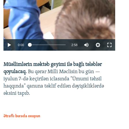
Auto
0:00
2:58
240p
Müəllimlərin məktəb geyimi ilə bağlı tələblər
360p
qoyulacaq.
Bu qərar Milli Məclisin bu gün —
480p
iyulun 7-də keçirilən iclasında "Ümumi təhsil
720p
haqqında" qanuna təklif edilən dəyişikliklərdə
əksini tapıb.
1080p
Ətraflı burada oxuyun