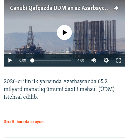
Cənubi Qafqazda ÜDM ən az Azərbaycanda artır: Qonşuları niyə Bakını qabaqlaya bilir?
No media source currently available
Auto
0:00
4:00
240p
2026-cı ilin ilk yarısında Azərbaycanda 65.2
360p
milyard manatlıq ümumi daxili məhsul (ÜDM)
480p
Auto
240p
360p
480p
istehsal edilib.
720p
720p
1080p
1080p
Ətraflı burada oxuyun