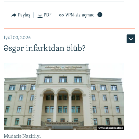
Auto
240p
360p
480p
Paylaş
PDF
VPN-siz açmaq
720p
1080p
İyul 03, 2026
Əsgər infarktdan ölüb?
Müdafiə Nazirliyi