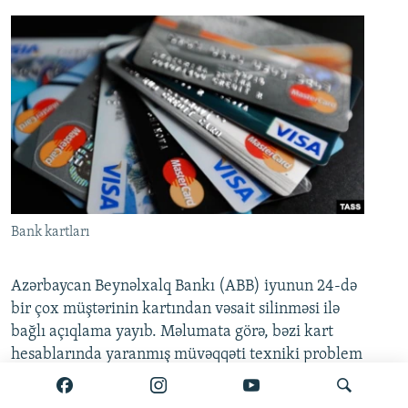
Bank kartları
Azərbaycan Beynəlxalq Bankı (ABB) iyunun 24-də
bir çox müştərinin kartından vəsait silinməsi ilə
bağlı açıqlama yayıb. Məlumata görə, bəzi kart
hesablarında yaranmış müvəqqəti texniki problem
artıq tam aradan qaldırılıb.