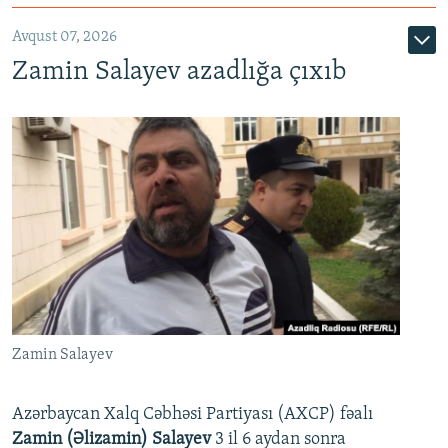
Avqust 07, 2026
Zamin Salayev azadlığa çıxıb
Zamin Salayev
Azərbaycan Xalq Cəbhəsi Partiyası (AXCP) fəalı
Zamin (Əlizamin) Salayev
3 il 6 aydan sonra