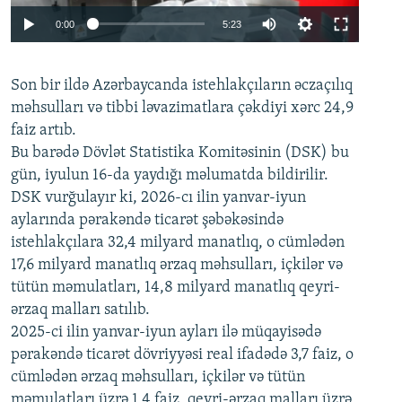
Auto
0:00
5:23
240p
Son bir ildə Azərbaycanda istehlakçıların
360p
əczaçılıq
məhsulları və tibbi ləvazimatlara çəkdiyi xərc 24,9
480p
Auto
240p
360p
480p
faiz artıb.
720p
Bu barədə Dövlət Statistika Komitəsinin (DSK) bu
720p
1080p
gün, iyulun 16-da yaydığı məlumatda bildirilir.
1080p
DSK vurğulayır ki, 2026-cı ilin yanvar-iyun
aylarında pərakəndə ticarət şəbəkəsində
istehlakçılara 32,4 milyard manatlıq, o cümlədən
17,6 milyard manatlıq ərzaq məhsulları, içkilər və
tütün məmulatları, 14,8 milyard manatlıq qeyri-
ərzaq malları satılıb.
2025-ci ilin yanvar-iyun ayları ilə müqayisədə
pərakəndə ticarət dövriyyəsi real ifadədə 3,7 faiz, o
cümlədən ərzaq məhsulları, içkilər və tütün
məmulatları üzrə 1,4 faiz, qeyri-ərzaq malları üzrə