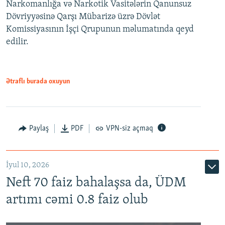
Narkomanlığa və Narkotik Vasitələrin Qanunsuz
Dövriyyəsinə Qarşı Mübarizə üzrə Dövlət
Komissiyasının İşçi Qrupunun məlumatında qeyd
edilir.
Ətraflı burada oxuyun
Paylaş
PDF
VPN-siz açmaq
İyul 10, 2026
Neft 70 faiz bahalaşsa da, ÜDM
artımı cəmi 0.8 faiz olub