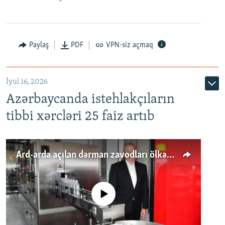
Paylaş
PDF
VPN-siz açmaq
İyul 16, 2026
Azərbaycanda istehlakçıların
tibbi xərcləri 25 faiz artıb
Ard-arda açılan dərman zavodları ölkənin tələbatını ödəyirmi?
No media source currently available