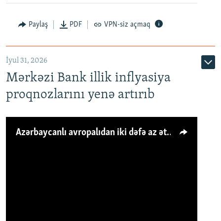
Paylaş
PDF
VPN-siz açmaq
İyul 31, 2026
Mərkəzi Bank illik inflyasiya
proqnozlarını yenə artırıb
Azərbaycanlı avropalıdan iki dəfə az ət yeyir, amma... 'Qiymət artımı qaçılmazdır'