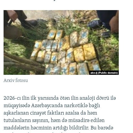
Arxiv fotosu
2026-cı ilin ilk yarısında ötən ilin analoji dövrü ilə
müqayisədə Azərbaycanda narkotiklə bağlı
aşkarlanan cinayət faktları azalsa da həm
tutulanların sayının, həm də müsadirə edilən
maddələrin həcminin artdığı bildirilir. Bu barədə