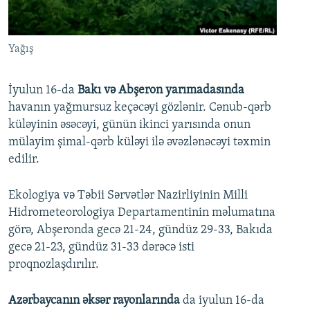
İNFOQRAFIKA
AZƏRBAYCAN ƏDƏBIYYATI KITABXANASI
MISSIYAMIZ
BIZI IZLƏ
KARIKATURA
İSLAM VƏ DEMOKRATIYA
PEŞƏ ETIKASI VƏ JURNALISTIKA STANDARTLARIMIZ
Yağış
İZ - MƏDƏNIYYƏT PROQRAMI
MATERIALLARIMIZDAN ISTIFADƏ
AZADLIQRADIOSU MOBIL TELEFONUNUZDA
RFE/RL-in bütün saytları
İyulun 16-da
Bakı və Abşeron yarımadasında
havanın yağmursuz keçəcəyi gözlənir. Cənub-qərb
BIZIMLƏ ƏLAQƏ
küləyinin əsəcəyi, günün ikinci yarısında onun
XƏBƏR BÜLLETENLƏRIMIZ
mülayim şimal-qərb küləyi ilə əvəzlənəcəyi təxmin
edilir.
Ekologiya və Təbii Sərvətlər Nazirliyinin Milli
Hidrometeorologiya Departamentinin məlumatına
görə, Abşeronda gecə 21-24, gündüz 29-33, Bakıda
gecə 21-23, gündüz 31-33 dərəcə isti
proqnozlaşdırılır.
Azərbaycanın əksər rayonlarında
da iyulun 16-da