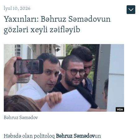
İyul 10, 2026
Yaxınları: Bəhruz Səmədovun
gözləri xeyli zəifləyib
Bəhruz Səmədov
Həbsdə olan politoloq
Bəhruz Səmədov
un