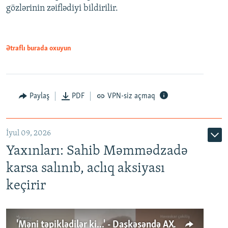
gözlərinin zəiflədiyi bildirilir.
Ətraflı burada oxuyun
Paylaş
PDF
VPN-siz açmaq
İyul 09, 2026
Yaxınları: Sahib Məmmədzadə
karsa salınıb, aclıq aksiyası
keçirir
'Məni təpiklədilər ki...' - Daşkəsəndə AXCP fəalının yaxınları onun həbsinə etiraz edirlər