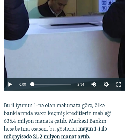
Auto
0:00
2:34
240p
Bu il iyunun 1-nə olan məlumata görə, ölkə
360p
banklarında vaxtı keçmiş kreditlərin məbləği
480p
635.4 milyon manata çatıb. Mərkəzi Bankın
720p
hesabatına əsasən, bu göstərici
mayın 1-i ilə
müqayisədə 21.2 milyon manat artıb.
1080p