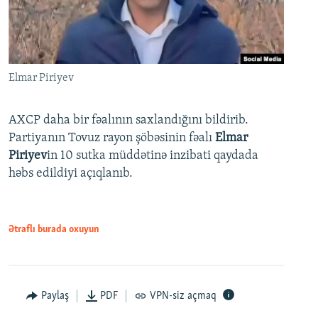
Elmar Piriyev
AXCP daha bir fəalının saxlandığını bildirib.
Partiyanın Tovuz rayon şöbəsinin fəalı
Elmar
Piriyev
in 10 sutka müddətinə inzibati qaydada
həbs edildiyi açıqlanıb.
Ətraflı burada oxuyun
Paylaş
PDF
VPN-siz açmaq