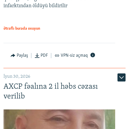
infarktından öldüyü bildirilir
Ətraflı burada oxuyun
Paylaş
PDF
VPN-siz açmaq
İyun 30, 2026
AXCP fəalına 2 il həbs cəzası
verilib