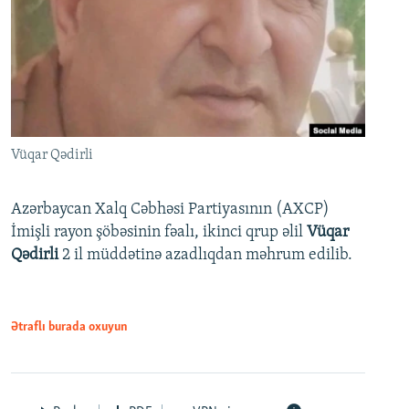
Vüqar Qədirli
Azərbaycan Xalq Cəbhəsi Partiyasının (AXCP)
İmişli rayon şöbəsinin fəalı, ikinci qrup əlil
Vüqar
Qədirli
2 il müddətinə azadlıqdan məhrum edilib.
Ətraflı burada oxuyun