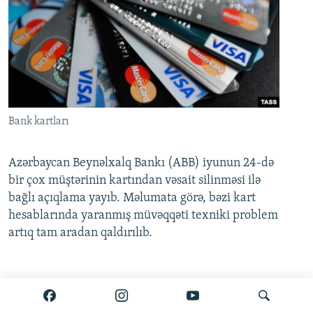
Bank kartları
Azərbaycan Beynəlxalq Bankı (ABB) iyunun 24-də
bir çox müştərinin kartından vəsait silinməsi ilə
bağlı açıqlama yayıb. Məlumata görə, bəzi kart
hesablarında yaranmış müvəqqəti texniki problem
artıq tam aradan qaldırılıb.
Ətraflı burada oxuyun