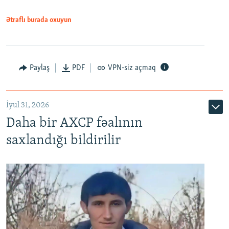
Ətraflı burada oxuyun
Paylaş
PDF
VPN-siz açmaq
İyul 31, 2026
Daha bir AXCP fəalının
saxlandığı bildirilir