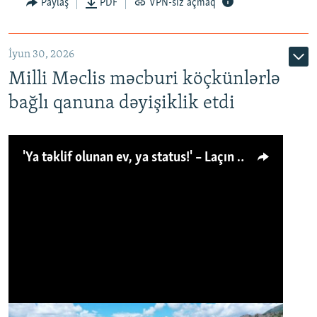
Paylaş
PDF
VPN-siz açmaq
İyun 30, 2026
Milli Məclis məcburi köçkünlərlə
bağlı qanuna dəyişiklik etdi
'Ya təklif olunan ev, ya status!' – Laçın köçkünü: 'Laçından başqa heç hara!'