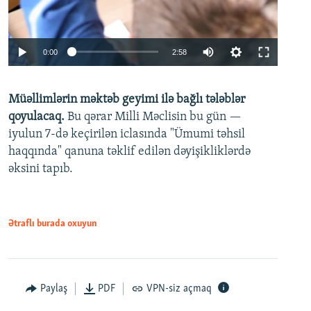
Auto
0:00
2:58
240p
Müəllimlərin məktəb geyimi ilə bağlı tələblər
360p
qoyulacaq.
Bu qərar Milli Məclisin bu gün —
480p
iyulun 7-də keçirilən iclasında "Ümumi təhsil
720p
haqqında" qanuna təklif edilən dəyişikliklərdə
əksini tapıb.
1080p
Ətraflı burada oxuyun
Auto
240p
360p
480p
Paylaş
PDF
VPN-siz açmaq