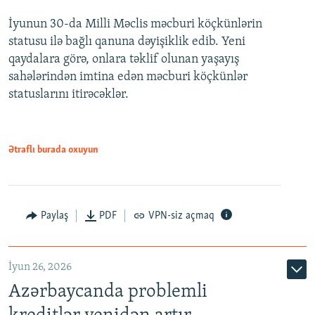
İyunun 30-da Milli Məclis məcburi köçkünlərin
360p
statusu ilə bağlı qanuna dəyişiklik edib. Yeni
480p
qaydalara görə, onlara təklif olunan yaşayış
720p
sahələrindən imtina edən məcburi köçkünlər
statuslarını itirəcəklər.
1080p
Ətraflı burada oxuyun
Auto
240p
360p
480p
Paylaş
PDF
VPN-siz açmaq
720p
1080p
İyun 26, 2026
Azərbaycanda problemli