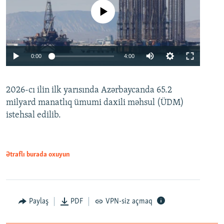
No media source currently available
Auto
0:00
4:00
240p
2026-cı ilin ilk yarısında Azərbaycanda 65.2
360p
milyard manatlıq ümumi daxili məhsul (ÜDM)
480p
Auto
240p
360p
480p
istehsal edilib.
720p
720p
1080p
1080p
Ətraflı burada oxuyun
Paylaş
PDF
VPN-siz açmaq