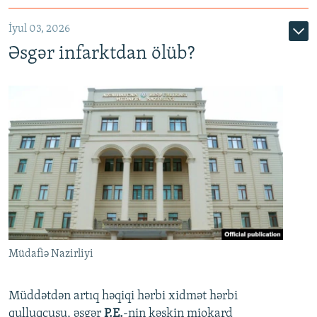
720p
1080p
İyul 03, 2026
Əsgər infarktdan ölüb?
Müdafiə Nazirliyi
Müddətdən artıq həqiqi hərbi xidmət hərbi
qulluqçusu, əsgər
P.E.
-nin kəskin miokard