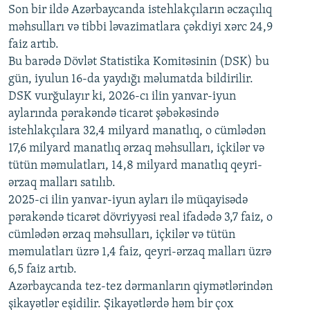
Son bir ildə Azərbaycanda istehlakçıların
360p
əczaçılıq
məhsulları və tibbi ləvazimatlara çəkdiyi xərc 24,9
480p
Auto
240p
360p
480p
faiz artıb.
720p
Bu barədə Dövlət Statistika Komitəsinin (DSK) bu
720p
1080p
gün, iyulun 16-da yaydığı məlumatda bildirilir.
1080p
DSK vurğulayır ki, 2026-cı ilin yanvar-iyun
aylarında pərakəndə ticarət şəbəkəsində
istehlakçılara 32,4 milyard manatlıq, o cümlədən
17,6 milyard manatlıq ərzaq məhsulları, içkilər və
tütün məmulatları, 14,8 milyard manatlıq qeyri-
ərzaq malları satılıb.
2025-ci ilin yanvar-iyun ayları ilə müqayisədə
pərakəndə ticarət dövriyyəsi real ifadədə 3,7 faiz, o
cümlədən ərzaq məhsulları, içkilər və tütün
məmulatları üzrə 1,4 faiz, qeyri-ərzaq malları üzrə
6,5 faiz artıb.
Azərbaycanda tez-tez dərmanların qiymətlərindən
şikayətlər eşidilir. Şikayətlərdə həm bir çox