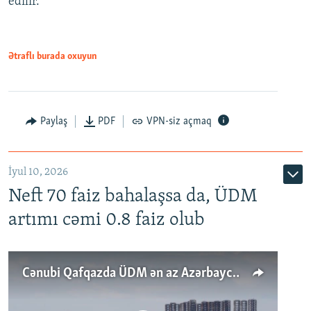
edilir.
Ətraflı burada oxuyun
Paylaş
PDF
VPN-siz açmaq
İyul 10, 2026
Neft 70 faiz bahalaşsa da, ÜDM
artımı cəmi 0.8 faiz olub
Cənubi Qafqazda ÜDM ən az Azərbaycanda artır: Qonşuları niyə Bakını qabaqlaya bilir?