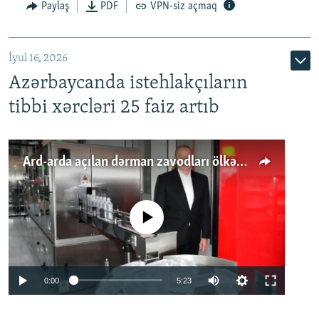
Paylaş
PDF
VPN-siz açmaq
İyul 16, 2026
Azərbaycanda istehlakçıların
tibbi xərcləri 25 faiz artıb
Ard-arda açılan dərman zavodları ölkənin tələbatını ödəyirmi?
No media source currently available
Auto
0:00
5:23
240p