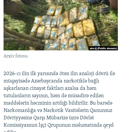
Arxiv fotosu
2026-cı ilin ilk yarısında ötən ilin analoji dövrü ilə
müqayisədə Azərbaycanda narkotiklə bağlı
aşkarlanan cinayət faktları azalsa da həm
tutulanların sayının, həm də müsadirə edilən
maddələrin həcminin artdığı bildirilir. Bu barədə
Narkomanlığa və Narkotik Vasitələrin Qanunsuz
Dövriyyəsinə Qarşı Mübarizə üzrə Dövlət
Komissiyasının İşçi Qrupunun məlumatında qeyd