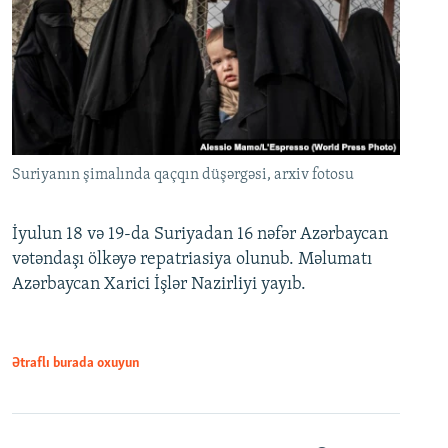
Suriyanın şimalında qaçqın düşərgəsi, arxiv fotosu
İyulun 18 və 19-da Suriyadan 16 nəfər Azərbaycan
vətəndaşı ölkəyə repatriasiya olunub. Məlumatı
Azərbaycan Xarici İşlər Nazirliyi yayıb.
Ətraflı burada oxuyun