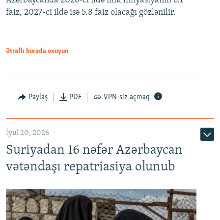
Azərbaycanda 2026-cı ildə illik inflyasiyanın 6.1
faiz, 2027-ci ildə isə 5.8 faiz olacağı gözlənilir.
480p
720p
1080p
Ətraflı burada oxuyun
Paylaş
PDF
VPN-siz açmaq
İyul 20, 2026
Auto
240p
360p
480p
Suriyadan 16 nəfər Azərbaycan
720p
1080p
vətəndaşı repatriasiya olunub