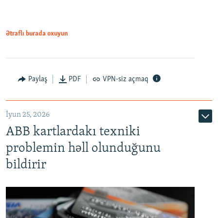
Ətraflı burada oxuyun
Auto
240p
360p
480p
Paylaş
PDF
VPN-siz açmaq
720p
1080p
İyun 25, 2026
ABB kartlardakı texniki
problemin həll olunduğunu
bildirir