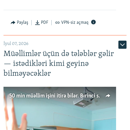
Paylaş
PDF
VPN-siz açmaq
İyul 07, 2026
Müəllimlər üçün də tələblər gəlir
— istədikləri kimi geyinə
bilməyəcəklər
50 min müəllim işini itirə bilər. Birinci sinfə gedənlər azalır