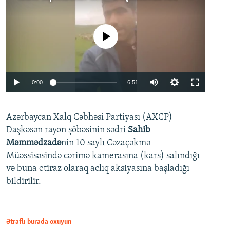
No media source currently available
Auto
0:00
6:51
240p
Azərbaycan Xalq Cəbhəsi Partiyası (AXCP)
360p
Daşkəsən rayon şöbəsinin sədri
Sahib
480p
Auto
240p
360p
480p
Məmmədzadə
nin 10 saylı Cəzaçəkmə
720p
Müəssisəsində cərimə kamerasına (kars) salındığı
720p
1080p
və buna etiraz olaraq aclıq aksiyasına başladığı
1080p
bildirilir.
Ətraflı burada oxuyun