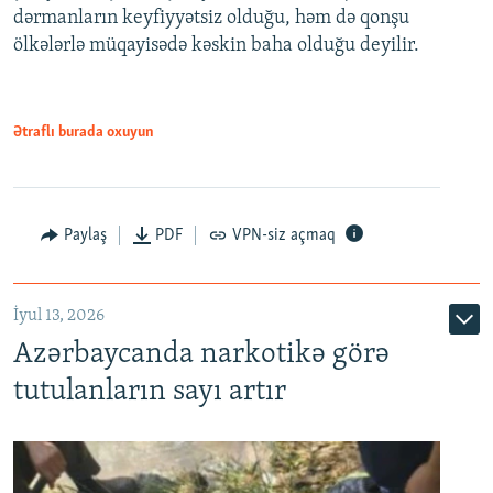
dərmanların keyfiyyətsiz olduğu, həm də qonşu
ölkələrlə müqayisədə kəskin baha olduğu deyilir.
Ətraflı burada oxuyun
Paylaş
PDF
VPN-siz açmaq
İyul 13, 2026
Azərbaycanda narkotikə görə
tutulanların sayı artır