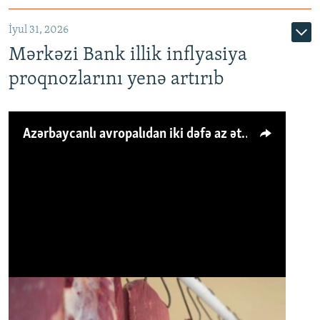
İyul 31, 2026
Mərkəzi Bank illik inflyasiya
proqnozlarını yenə artırıb
Azərbaycanlı avropalıdan iki dəfə az ət yeyir, amma... 'Qiymət artımı qaçılmazdır'