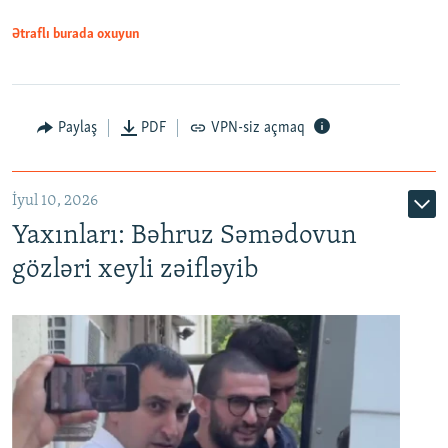
1080p
Ətraflı burada oxuyun
Paylaş
PDF
VPN-siz açmaq
İyul 10, 2026
Yaxınları: Bəhruz Səmədovun
gözləri xeyli zəifləyib