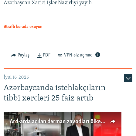
Azərbaycan Xarici İşlər Nazirliyi yayıb.
Ətraflı burada oxuyun
Paylaş
PDF
VPN-siz açmaq
İyul 16, 2026
Azərbaycanda istehlakçıların
tibbi xərcləri 25 faiz artıb
Ard-arda açılan dərman zavodları ölkənin tələbatını ödəyirmi?