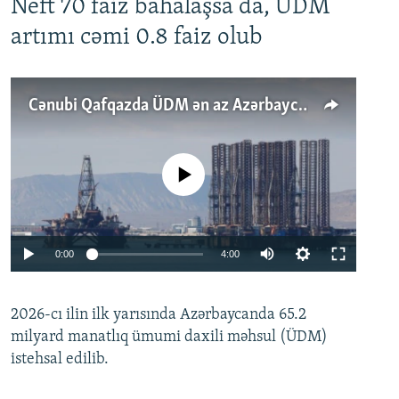
Neft 70 faiz bahalaşsa da, ÜDM
artımı cəmi 0.8 faiz olub
Cənubi Qafqazda ÜDM ən az Azərbaycanda artır: Qonşuları niyə Bakını qabaqlaya bilir?
No media source currently available
Auto
0:00
4:00
240p
2026-cı ilin ilk yarısında Azərbaycanda 65.2
360p
milyard manatlıq ümumi daxili məhsul (ÜDM)
480p
Auto
240p
360p
480p
istehsal edilib.
720p
720p
1080p