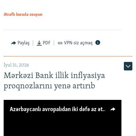
Ətraflı burada oxuyun
Paylaş
PDF
VPN-siz açmaq
İyul 31, 2026
Mərkəzi Bank illik inflyasiya
proqnozlarını yenə artırıb
Azərbaycanlı avropalıdan iki dəfə az ət yeyir, amma... 'Qiymət artımı qaçılmazdır'