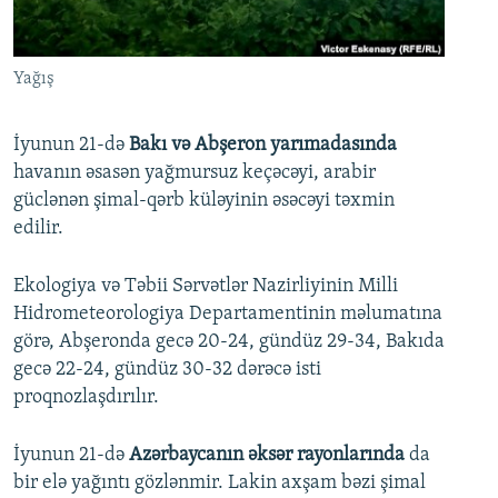
İNFOQRAFIKA
AZƏRBAYCAN ƏDƏBIYYATI KITABXANASI
MISSIYAMIZ
BIZI IZLƏ
KARIKATURA
İSLAM VƏ DEMOKRATIYA
PEŞƏ ETIKASI VƏ JURNALISTIKA STANDARTLARIMIZ
Yağış
İZ - MƏDƏNIYYƏT PROQRAMI
MATERIALLARIMIZDAN ISTIFADƏ
AZADLIQRADIOSU MOBIL TELEFONUNUZDA
RFE/RL-in bütün saytları
İyunun 21-də
Bakı və Abşeron yarımadasında
havanın əsasən yağmursuz keçəcəyi, arabir
BIZIMLƏ ƏLAQƏ
güclənən şimal-qərb küləyinin əsəcəyi təxmin
XƏBƏR BÜLLETENLƏRIMIZ
edilir.
Ekologiya və Təbii Sərvətlər Nazirliyinin Milli
Hidrometeorologiya Departamentinin məlumatına
görə, Abşeronda gecə 20-24, gündüz 29-34, Bakıda
gecə 22-24, gündüz 30-32 dərəcə isti
proqnozlaşdırılır.
İyunun 21-də
Azərbaycanın əksər rayonlarında
da
bir elə yağıntı gözlənmir. Lakin axşam bəzi şimal