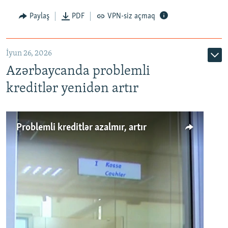
Auto
240p
360p
480p
Paylaş
PDF
VPN-siz açmaq
720p
1080p
İyun 26, 2026
Azərbaycanda problemli
kreditlər yenidən artır
Problemli kreditlər azalmır, artır