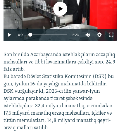
No media source currently available
Auto
0:00
5:23
240p
Son bir ildə Azərbaycanda istehlakçıların
360p
əczaçılıq
məhsulları və tibbi ləvazimatlara çəkdiyi xərc 24,9
480p
Auto
240p
360p
480p
faiz artıb.
720p
Bu barədə Dövlət Statistika Komitəsinin (DSK) bu
720p
1080p
gün, iyulun 16-da yaydığı məlumatda bildirilir.
1080p
DSK vurğulayır ki, 2026-cı ilin yanvar-iyun
aylarında pərakəndə ticarət şəbəkəsində
istehlakçılara 32,4 milyard manatlıq, o cümlədən
17,6 milyard manatlıq ərzaq məhsulları, içkilər və
tütün məmulatları, 14,8 milyard manatlıq qeyri-
ərzaq malları satılıb.