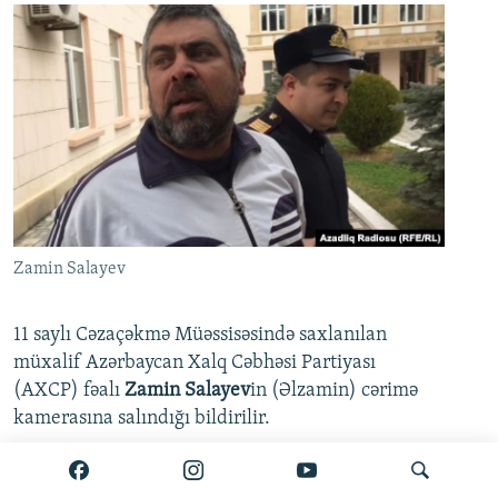
Zamin Salayev
11 saylı Cəzaçəkmə Müəssisəsində saxlanılan
müxalif Azərbaycan Xalq Cəbhəsi Partiyası
(AXCP) fəalı
Zamin Salayev
in (Əlzamin) cərimə
kamerasına salındığı bildirilir.