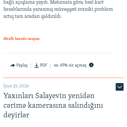
bağlı açıqlama yayıb. Məlumata görə, bəzi kart
hesablarında yaranmış müvəqqəti texniki problem
artıq tam aradan qaldırılıb.
Ətraflı burada oxuyun
Paylaş
PDF
VPN-siz açmaq
İyun 25, 2026
Yaxınları Salayevin yenidən
cərimə kamerasına salındığını
deyirlər