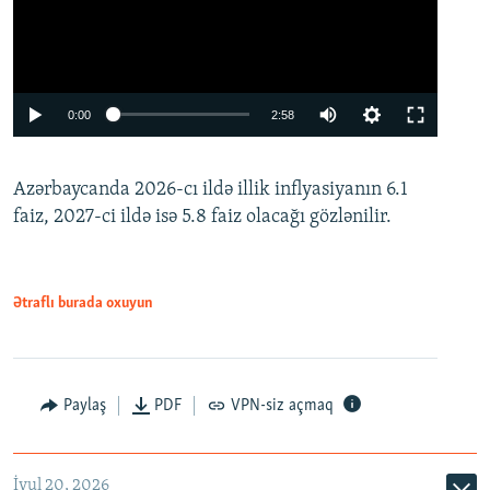
Auto
0:00
2:58
240p
Azərbaycanda 2026-cı ildə illik inflyasiyanın 6.1
360p
faiz, 2027-ci ildə isə 5.8 faiz olacağı gözlənilir.
480p
720p
1080p
Ətraflı burada oxuyun
Paylaş
PDF
VPN-siz açmaq
İyul 20, 2026
Auto
240p
360p
480p