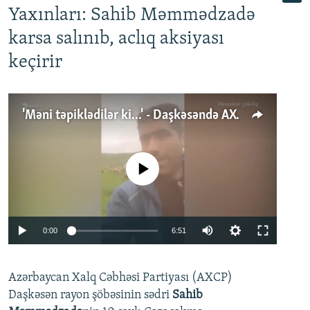
Yaxınları: Sahib Məmmədzadə
karsa salınıb, aclıq aksiyası
keçirir
'Məni təpiklədilər ki...' - Daşkəsəndə AXCP fəalının yaxınları onun həbsinə etiraz edirlər
No media source currently available
Auto
0:00
6:51
240p
Azərbaycan Xalq Cəbhəsi Partiyası (AXCP)
360p
Daşkəsən rayon şöbəsinin sədri
Sahib
480p
Auto
240p
360p
480p