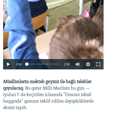
Auto
0:00
2:58
240p
Müəllimlərin məktəb geyimi ilə bağlı tələblər
360p
qoyulacaq.
Bu qərar Milli Məclisin bu gün —
480p
iyulun 7-də keçirilən iclasında "Ümumi təhsil
720p
haqqında" qanuna təklif edilən dəyişikliklərdə
əksini tapıb.
1080p