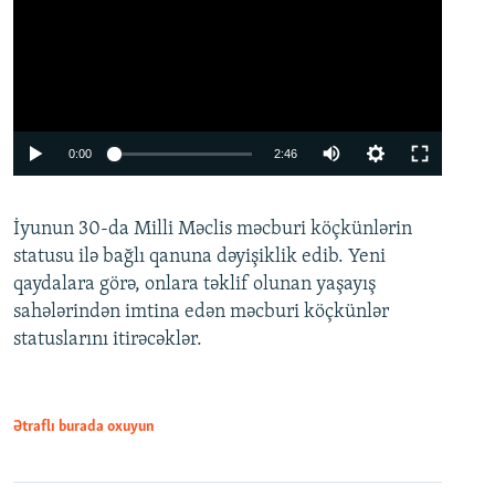
Auto
0:00
2:46
240p
İyunun 30-da Milli Məclis məcburi köçkünlərin
360p
statusu ilə bağlı qanuna dəyişiklik edib. Yeni
480p
qaydalara görə, onlara təklif olunan yaşayış
720p
sahələrindən imtina edən məcburi köçkünlər
statuslarını itirəcəklər.
1080p
Ətraflı burada oxuyun