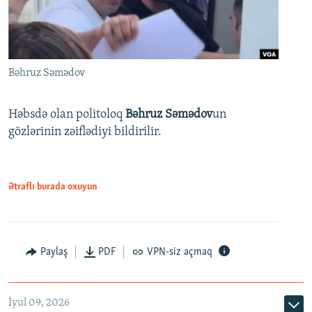
Bəhruz Səmədov
Həbsdə olan politoloq
Bəhruz Səmədov
un
gözlərinin zəiflədiyi bildirilir.
Ətraflı burada oxuyun
Paylaş
PDF
VPN-siz açmaq
İyul 09, 2026