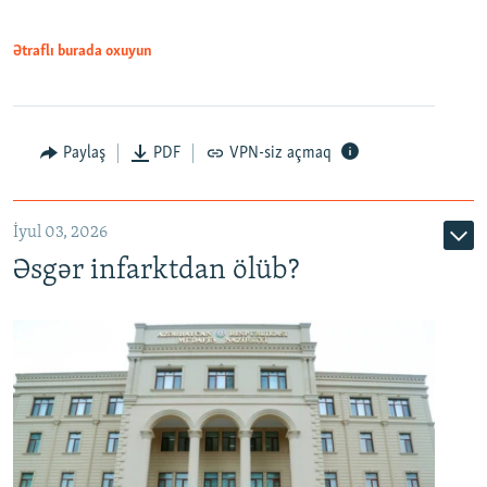
Ətraflı burada oxuyun
Auto
240p
360p
480p
Paylaş
PDF
VPN-siz açmaq
720p
1080p
İyul 03, 2026
Əsgər infarktdan ölüb?