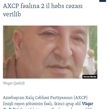
AXCP fəalına 2 il həbs cəzası
verilib
Vüqar Qədirli
Azərbaycan Xalq Cəbhəsi Partiyasının (AXCP)
İmişli rayon şöbəsinin fəalı, ikinci qrup əlil
Vüqar