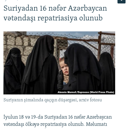
Suriyadan 16 nəfər Azərbaycan
720p
1080p
vətəndaşı repatriasiya olunub
Suriyanın şimalında qaçqın düşərgəsi, arxiv fotosu
İyulun 18 və 19-da Suriyadan 16 nəfər Azərbaycan
vətəndaşı ölkəyə repatriasiya olunub. Məlumatı