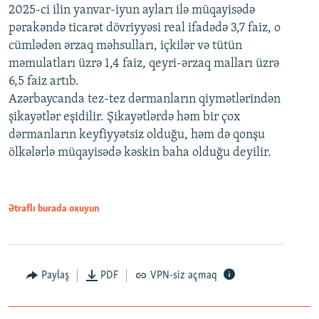
2025-ci ilin yanvar-iyun ayları ilə müqayisədə
pərakəndə ticarət dövriyyəsi real ifadədə 3,7 faiz, o
cümlədən ərzaq məhsulları, içkilər və tütün
məmulatları üzrə 1,4 faiz, qeyri-ərzaq malları üzrə
6,5 faiz artıb.
Azərbaycanda tez-tez dərmanların qiymətlərindən
şikayətlər eşidilir. Şikayətlərdə həm bir çox
dərmanların keyfiyyətsiz olduğu, həm də qonşu
ölkələrlə müqayisədə kəskin baha olduğu deyilir.
Ətraflı burada oxuyun
Paylaş
PDF
VPN-siz açmaq