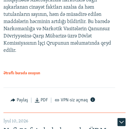
müqayisədə Azərbaycanda narkotiklə bağlı
aşkarlanan cinayət faktları azalsa da həm
tutulanların sayının, həm də müsadirə edilən
maddələrin həcminin artdığı bildirilir. Bu barədə
Narkomanlığa və Narkotik Vasitələrin Qanunsuz
Dövriyyəsinə Qarşı Mübarizə üzrə Dövlət
Komissiyasının İşçi Qrupunun məlumatında qeyd
edilir.
Ətraflı burada oxuyun
Paylaş
PDF
VPN-siz açmaq
İyul 10, 2026