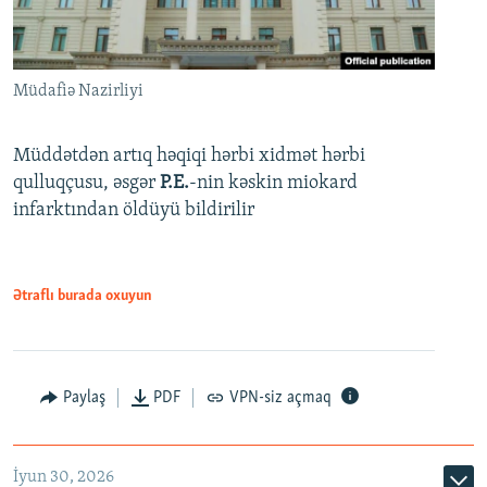
Müdafiə Nazirliyi
Müddətdən artıq həqiqi hərbi xidmət hərbi
qulluqçusu, əsgər
P.E.
-nin kəskin miokard
infarktından öldüyü bildirilir
Ətraflı burada oxuyun
Paylaş
PDF
VPN-siz açmaq
İyun 30, 2026