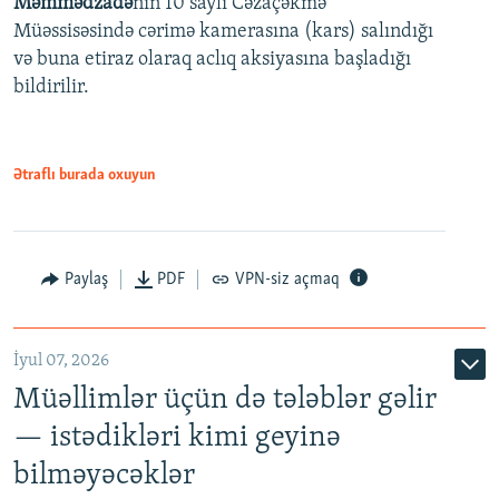
Məmmədzadə
nin 10 saylı Cəzaçəkmə
720p
Müəssisəsində cərimə kamerasına (kars) salındığı
720p
1080p
və buna etiraz olaraq aclıq aksiyasına başladığı
1080p
bildirilir.
Ətraflı burada oxuyun
Paylaş
PDF
VPN-siz açmaq
İyul 07, 2026
Müəllimlər üçün də tələblər gəlir
— istədikləri kimi geyinə
bilməyəcəklər