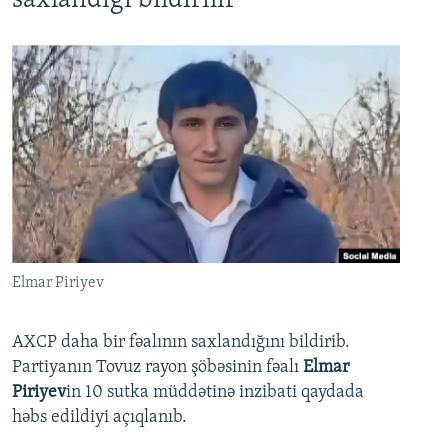
saxlandığı bildirilir
Elmar Piriyev
AXCP daha bir fəalının saxlandığını bildirib.
Partiyanın Tovuz rayon şöbəsinin fəalı
Elmar
Piriyev
in 10 sutka müddətinə inzibati qaydada
həbs edildiyi açıqlanıb.