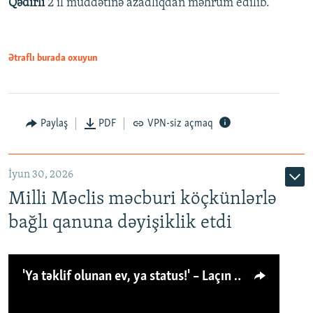
Qədirli
2 il müddətinə azadlıqdan məhrum edilib.
Ətraflı burada oxuyun
Paylaş
PDF
VPN-siz açmaq
İyun 30, 2026
Milli Məclis məcburi köçkünlərlə
bağlı qanuna dəyişiklik etdi
'Ya təklif olunan ev, ya status!' – Laçın köçkünü: 'Laçından başqa heç hara!'