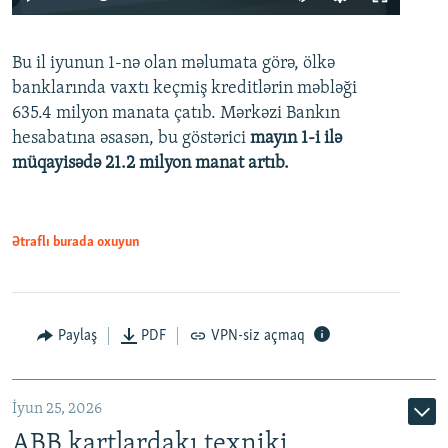
240p
Bu il iyunun 1-nə olan məlumata görə, ölkə
360p
banklarında vaxtı keçmiş kreditlərin məbləği
480p
635.4 milyon manata çatıb. Mərkəzi Bankın
720p
hesabatına əsasən, bu göstərici
mayın 1-i ilə
müqayisədə 21.2 milyon manat artıb.
1080p
Ətraflı burada oxuyun
Auto
240p
360p
480p
Paylaş
PDF
VPN-siz açmaq
720p
1080p
İyun 25, 2026
ABB kartlardakı texniki