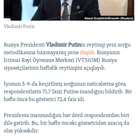
İNFOQRAFIKA
AZƏRBAYCAN ƏDƏBIYYATI KITABXANASI
MISSIYAMIZ
BIZI IZLƏ
KARIKATURA
İSLAM VƏ DEMOKRATIYA
PEŞƏ ETIKASI VƏ JURNALISTIKA STANDARTLARIMIZ
Vladimir Putin
İZ - MƏDƏNIYYƏT PROQRAMI
MATERIALLARIMIZDAN ISTIFADƏ
AZADLIQRADIOSU MOBIL TELEFONUNUZDA
RFE/RL-in bütün saytları
Rusiya Prezidenti
Vladimir Putin
in reytinqi yeni sorğu
BIZIMLƏ ƏLAQƏ
metodikasına baxmayaraq yenə
düşüb
. Rusiyanın
İctimai Rəyi Öyrənmə Mərkəzi (VTSIOM) Rusiya
XƏBƏR BÜLLETENLƏRIMIZ
siyasətçilərinin həftəlik reytinqini açıqlayıb.
İyunun 3-9-da keçirilmiş sorğunun nəticələrinə görə,
respondentlərin 71,7 faizi Putinə inandığını bildirib. Bir
həftə öncə bu göstərici 72,4 faiz idi.
Prezidentə inanmadığını hər dörd respondentdən biri
dilə gətirib. Bu, bir həftə öncəki göstəricidən azacıq da
olsa yüksəkdir.