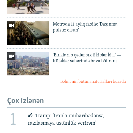
Metroda 11 aylıq fasilə: 'Daşınma
pulsuz olsun'
'Binaları o qədər sıx tikiblər ki...' —
Küləklər şəhərində hava böhranı
Bölmənin bütün materialları burada
Çox izlənən
1
Tramp: 'İranla müharibədənsə,
razılaşmaya üstünlük verirəm'