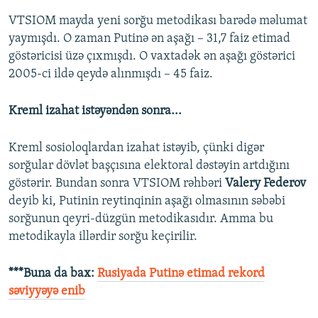
VTSIOM mayda yeni sorğu metodikası barədə məlumat
yaymışdı. O zaman Putinə ən aşağı – 31,7 faiz etimad
göstəricisi üzə çıxmışdı. O vaxtadək ən aşağı göstərici
2005-ci ildə qeydə alınmışdı – 45 faiz.
Kreml izahat istəyəndən sonra...
Kreml sosioloqlardan izahat istəyib, çünki digər
sorğular dövlət başçısına elektoral dəstəyin artdığını
göstərir. Bundan sonra VTSIOM rəhbəri
Valery Federov
deyib ki, Putinin reytinqinin aşağı olmasının səbəbi
sorğunun qeyri-düzgün metodikasıdır. Amma bu
metodikayla illərdir sorğu keçirilir.
***Buna da bax:
Rusiyada Putinə etimad rekord
səviyyəyə enib