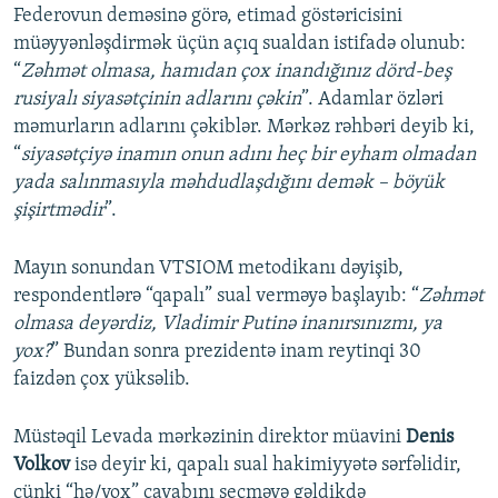
Federovun deməsinə görə, etimad göstəricisini
müəyyənləşdirmək üçün açıq sualdan istifadə olunub:
“
Zəhmət olmasa, hamıdan çox inandığınız dörd-beş
rusiyalı siyasətçinin adlarını çəkin
”. Adamlar özləri
məmurların adlarını çəkiblər. Mərkəz rəhbəri deyib ki,
“
siyasətçiyə inamın onun adını heç bir eyham olmadan
yada salınmasıyla məhdudlaşdığını demək – böyük
şişirtmədir
”.
Mayın sonundan VTSIOM metodikanı dəyişib,
respondentlərə “qapalı” sual verməyə başlayıb: “
Zəhmət
olmasa deyərdiz, Vladimir Putinə inanırsınızmı, ya
yox?
” Bundan sonra prezidentə inam reytinqi 30
faizdən çox yüksəlib.
Müstəqil Levada mərkəzinin direktor müavini
Denis
Volkov
isə deyir ki, qapalı sual hakimiyyətə sərfəlidir,
çünki “hə/yox” cavabını seçməyə gəldikdə