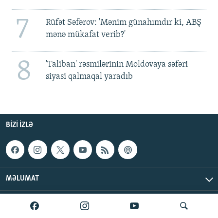
7
Rüfət Səfərov: 'Mənim günahımdır ki, ABŞ
mənə mükafat verib?'
8
'Taliban' rəsmilərinin Moldovaya səfəri
siyasi qalmaqal yaradıb
BIZI IZLƏ
MƏLUMAT
AzadlıqRadiosu © 2026 Inc. | Bütün hüquqlar qorunur