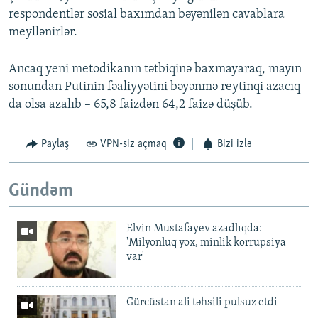
respondentlər sosial baxımdan bəyənilən cavablara
meyllənirlər.
Ancaq yeni metodikanın tətbiqinə baxmayaraq, mayın
sonundan Putinin fəaliyyətini bəyənmə reytinqi azacıq
da olsa azalıb – 65,8 faizdən 64,2 faizə düşüb.
Paylaş
VPN-siz açmaq
Bizi izlə
Gündəm
Elvin Mustafayev azadlıqda:
'Milyonluq yox, minlik korrupsiya
var'
Gürcüstan ali təhsili pulsuz etdi