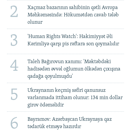
2
Xaçmaz bazarının sahibinin qətli Avropa
Məhkəməsində: Hökumətdən cavab tələb
olunur
3
'Human Rights Watch': Hakimiyyət Əli
Kərimliyə qarşı pis rəftara son qoymalıdır
4
Taleh Bağırovun xanımı: 'Məktəbdəki
hadisədən əvvəl oğlumun ölkədən çıxışına
qadağa qoyulmuşdu'
5
Ukraynanın keçmiş səfiri qanunsuz
varlanmada ittiham olunur: 134 min dollar
girov ödəməlidir
6
Bayramov: Azərbaycan Ukraynaya qaz
tədarük etməyə hazırdır