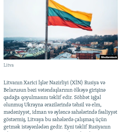
Litva
Litvanın Xarici İşlər Nazirliyi (XİN) Rusiya və
Belarusun bəzi vətəndaşlarının ölkəyə girişinə
qadağa qoyulmasını təklif edir. Söhbət işğal
olunmuş Ukrayna ərazilərində təhsil və elm,
mədəniyyət, idman və əyləncə sahələrində fəaliyyət
göstərmiş, Litvaya bu sahələrdə çalışmaq üçün
getmək istəyənlədən gedir. Eyni təklif Rusiyanın