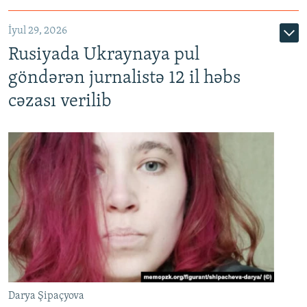
İyul 29, 2026
Rusiyada Ukraynaya pul
göndərən jurnalistə 12 il həbs
cəzası verilib
Darya Şipaçyova