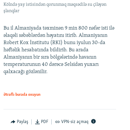
Kölndə yay istisindən qorunmaq məqsədilə su çiləyən
şlanqlar
Bu il Almaniyada təxminən 9 min 800 nəfər isti ilə
əlaqəli səbəblərdən həyatını itirib. Almaniyanın
Robert Kox İnstitutu (RKI) bunu iyulun 30-da
həftəlik hesabatında bildirib. Bu arada
Almaniyanın bir sıra bölgələrində havanın
temperaturunun 40 dərəcə Selsidən yuxarı
qalxacağı gözlənilir.
Ətraflı burada oxuyun
Paylaş
PDF
VPN-siz açmaq