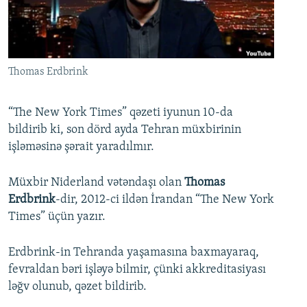
İNFOQRAFIKA
AZƏRBAYCAN ƏDƏBIYYATI KITABXANASI
MISSIYAMIZ
BIZI IZLƏ
KARIKATURA
İSLAM VƏ DEMOKRATIYA
PEŞƏ ETIKASI VƏ JURNALISTIKA STANDARTLARIMIZ
İZ - MƏDƏNIYYƏT PROQRAMI
MATERIALLARIMIZDAN ISTIFADƏ
Thomas Erdbrink
AZADLIQRADIOSU MOBIL TELEFONUNUZDA
RFE/RL-in bütün saytları
BIZIMLƏ ƏLAQƏ
“The New York Times” qəzeti iyunun 10-da
bildirib ki, son dörd ayda Tehran müxbirinin
XƏBƏR BÜLLETENLƏRIMIZ
işləməsinə şərait yaradılmır.
Müxbir Niderland vətəndaşı olan
Thomas
Erdbrink
-dir, 2012-ci ildən İrandan “The New York
Times” üçün yazır.
Erdbrink-in Tehranda yaşamasına baxmayaraq,
fevraldan bəri işləyə bilmir, çünki akkreditasiyası
ləğv olunub, qəzet bildirib.