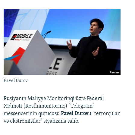
Pavel Durov
Rusiyanın Maliyyə Monitorinqi üzrə Federal
Xidməti (Rosfinmonitorinq) "Telegram"
messencerinin qurucusu
Pavel Durov
u "terrorçular
və ekstremistlər" siyahısına salıb.