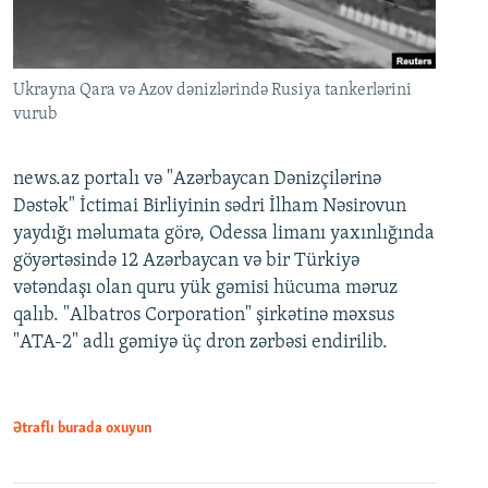
Ukrayna Qara və Azov dənizlərində Rusiya tankerlərini
vurub
news.az portalı və "Azərbaycan Dənizçilərinə
Dəstək" İctimai Birliyinin sədri İlham Nəsirovun
yaydığı məlumata görə, Odessa limanı yaxınlığında
göyərtəsində 12 Azərbaycan və bir Türkiyə
vətəndaşı olan quru yük gəmisi hücuma məruz
qalıb. "Albatros Corporation" şirkətinə məxsus
"ATA-2" adlı gəmiyə üç dron zərbəsi endirilib.
Ətraflı burada oxuyun