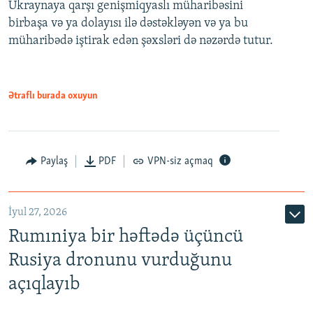
Ukraynaya qarşı genişmiqyaslı müharibəsini
birbaşa və ya dolayısı ilə dəstəkləyən və ya bu
müharibədə iştirak edən şəxsləri də nəzərdə tutur.
Ətraflı burada oxuyun
Paylaş
PDF
VPN-siz açmaq
İyul 27, 2026
Rumıniya bir həftədə üçüncü
Rusiya dronunu vurduğunu
açıqlayıb