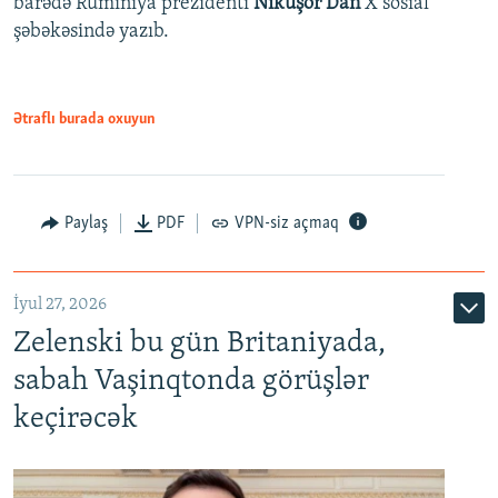
barədə Rumıniya prezidenti
Nikuşor Dan
X sosial
şəbəkəsində yazıb.
Ətraflı burada oxuyun
Paylaş
PDF
VPN-siz açmaq
İyul 27, 2026
Zelenski bu gün Britaniyada,
sabah Vaşinqtonda görüşlər
keçirəcək