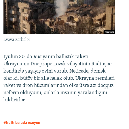
Lvova zərbələr
İyulun 30-da Rusiyanın ballistik raketi
Ukraynanın Dnepropetrovsk vilayətinin Radiuşne
kəndində yaşayış evini vurub. Nəticədə, demək
olar ki, bütöv bir ailə həlak olub. Ukrayna rəsmiləri
raket və dron hücumlarından ölkə üzrə azı doqquz
nəfərin öldüyünü, onlarla insanın yaralandığını
bildirirlər.
Ətraflı burada oxuyun