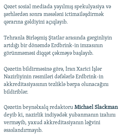
Qəzet sosial mediada yayılmış spekulyasiya və
şərhlərdən sonra məsələni ictimailəşdirmək
qərarına gəldiyini açıqlayıb.
Tehranla Birləşmiş Ştatlar arasında gərginliyin
artdığı bir dönəmdə Erdbrink-in imzasının
görünməməsi diqqət çəkməyə başlayıb.
Qəzetin bildirməsinə görə, İran Xarici İşlər
Nazirliyinin rəsmiləri dəfələrlə Erdbrink-in
akkreditasiyasının tezliklə bərpa olunacağını
bildiriblər.
Qəzetin beynəlxalq redaktoru
Michael Slackman
deyib ki, nazirlik indiyədək yubanmanın izahını
verməyib, yaxud akkreditasiyanın ləğvini
əsaslandırmayıb.