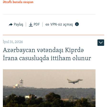
Ətraflı burada oxuyun
Paylaş
PDF
VPN-siz açmaq
İyul 31, 2026
Azərbaycan vətəndaşı Kiprdə
İrana casusluqda ittiham olunur