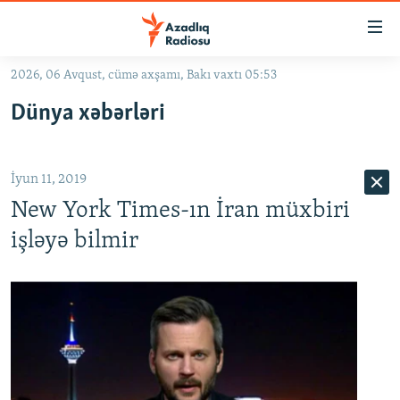
Keçid
linkləri
Əsas
2026, 06 Avqust, cümə axşamı, Bakı vaxtı 05:53
məzmuna
GÜNDƏM
Dünya xəbərləri
qayıt
#İZAHLA
Əsas
KORRUPSIOMETR
naviqasiyaya
İyun 11, 2019
qayıt
#ƏSLINDƏ
Axtarışa
New York Times-ın İran müxbiri
FƏRQƏ BAX
keç
işləyə bilmir
QANUNI DOĞRU
ARAŞDIRMA
MULTIMEDIA
RADIO ARXIV
VIDEO
HAQQIMIZDA
FOTOQALEREYA
OXU ZALI