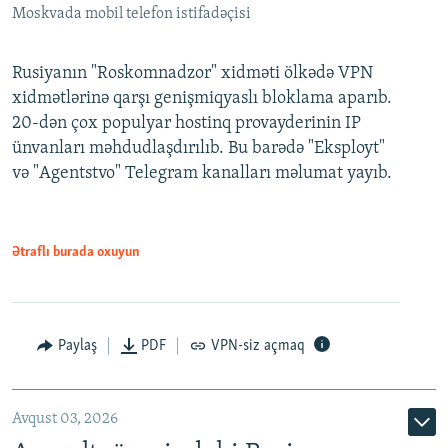
Moskvada mobil telefon istifadəçisi
Rusiyanın "Roskomnadzor" xidməti ölkədə VPN
xidmətlərinə qarşı genişmiqyaslı bloklama aparıb.
20-dən çox populyar hostinq provayderinin IP
ünvanları məhdudlaşdırılıb. Bu barədə "Eksployt"
və "Agentstvo" Telegram kanalları məlumat yayıb.
Ətraflı burada oxuyun
Paylaş
PDF
VPN-siz açmaq
Avqust 03, 2026