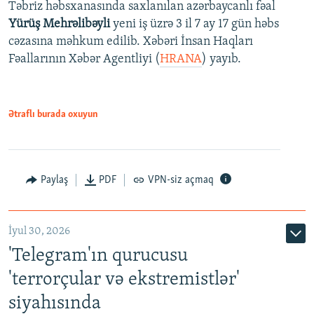
Təbriz həbsxanasında saxlanılan azərbaycanlı fəal
Yürüş Mehrəlibəyli
yeni iş üzrə 3 il 7 ay 17 gün həbs
cəzasına məhkum edilib. Xəbəri İnsan Haqları
Fəallarının Xəbər Agentliyi (
HRANA
) yayıb.
Ətraflı burada oxuyun
Paylaş
PDF
VPN-siz açmaq
İyul 30, 2026
'Telegram'ın qurucusu
'terrorçular və ekstremistlər'
siyahısında