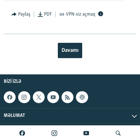
Paylaş
PDF
VPN-siz açmaq
Davamı
BIZI IZLƏ
MƏLUMAT
AzadlıqRadiosu © 2026 Inc. | Bütün hüquqlar qorunur