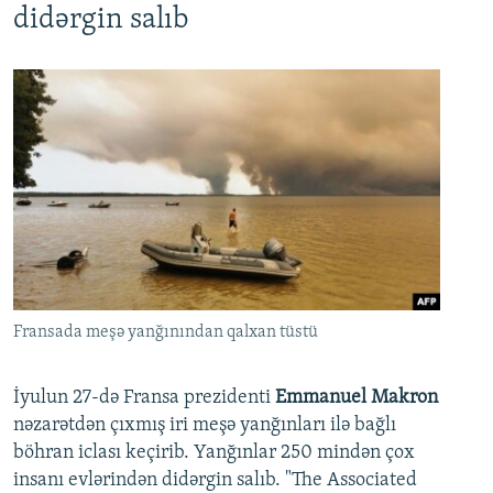
didərgin salıb
Fransada meşə yanğınından qalxan tüstü
İyulun 27-də Fransa prezidenti
Emmanuel Makron
nəzarətdən çıxmış iri meşə yanğınları ilə bağlı
böhran iclası keçirib. Yanğınlar 250 mindən çox
insanı evlərindən didərgin salıb. "The Associated