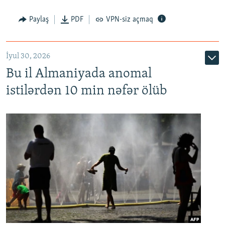
Paylaş
PDF
VPN-siz açmaq
İyul 30, 2026
Bu il Almaniyada anomal
istilərdən 10 min nəfər ölüb