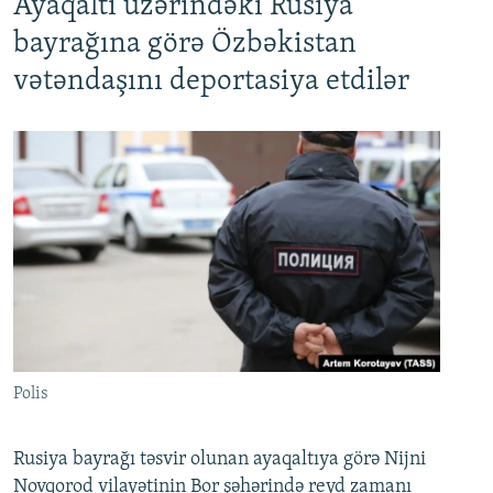
Ayaqaltı üzərindəki Rusiya
bayrağına görə Özbəkistan
vətəndaşını deportasiya etdilər
Polis
Rusiya bayrağı təsvir olunan ayaqaltıya görə Nijni
Novqorod vilayətinin Bor şəhərində reyd zamanı