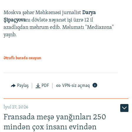
Moskva şəhər Məhkəməsi jurnalist
Darya
Şipaçyova
nı dövlətə xəyanət işi üzrə 12 il
azadlıqdan məhrum edib. Məlumatı "Mediazona"
yayıb.
Ətraflı burada oxuyun
Paylaş
PDF
VPN-siz açmaq
İyul 27, 2026
Fransada meşə yanğınları 250
mindən çox insanı evindən