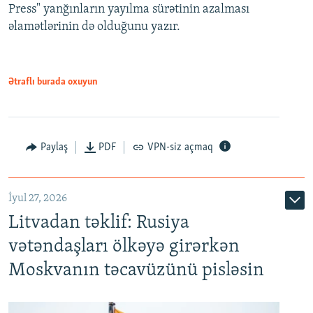
Press" yanğınların yayılma sürətinin azalması
əlamətlərinin də olduğunu yazır.
Ətraflı burada oxuyun
Paylaş
PDF
VPN-siz açmaq
İyul 27, 2026
Litvadan təklif: Rusiya
vətəndaşları ölkəyə girərkən
Moskvanın təcavüzünü pisləsin