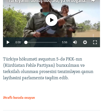
Türkiyənin dönüş nöqtəsi, ya Ərdoğana üçüncü şans: PKK ilə qəfil barışıq nə deməkdir?
No media source currently available
Auto
0:00
5:56
240p
Türkiyə hökuməti avqustun 5-də PKK-nın
360p
(Kürdüstan Fəhlə Partiyası) buraxılması və
480p
Auto
240p
360p
480p
tərksilah olunması prosesini tənzimləyən qanun
720p
layihəsini parlamentə təqdim edib.
720p
1080p
1080p
Ətraflı burada oxuyun