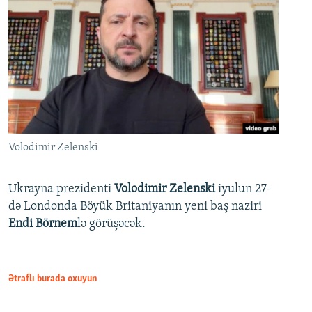
Volodimir Zelenski
Ukrayna prezidenti
Volodimir Zelenski
iyulun 27-
də Londonda Böyük Britaniyanın yeni baş naziri
Endi Börnem
lə görüşəcək.
Ətraflı burada oxuyun