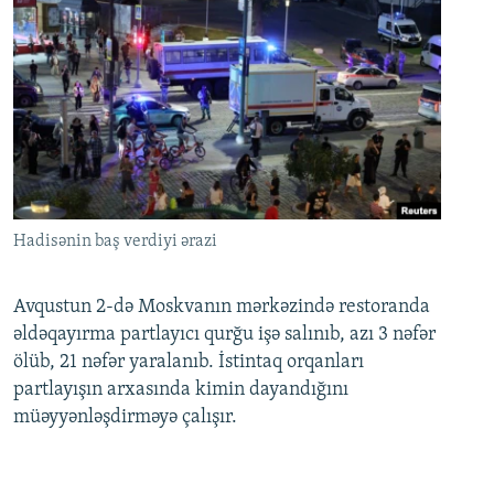
Hadisənin baş verdiyi ərazi
Avqustun 2-də Moskvanın mərkəzində restoranda
əldəqayırma partlayıcı qurğu işə salınıb, azı 3 nəfər
ölüb, 21 nəfər yaralanıb. İstintaq orqanları
partlayışın arxasında kimin dayandığını
müəyyənləşdirməyə çalışır.