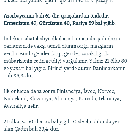
ölkədə dünyadakı qadın-qızların 95 faizi yaşayır.
Azərbaycanın balı 61-dir, qonşulardan öndədir.
Ermənistan 49, Gürcüstan 40, Rusiya 59 bal yığıb.
İndeksin əhatələdiyi ölkələrin hamısında qadınların
parlamentdə yaxşı təmsil olunmadığı, maaşların
verilməsində gender fərqi, gender zorakılığı ilə
mübarizənin çətin getdiyi vurğulanır. Yalnız 21 ölkə 80
və yuxarı bal yığıb. Birinci yerdə duran Danimarkanın
balı 89,3-dür.
Ilk onluqda daha sonra Finlandiya, İsveç, Norveç,
Niderland, Sloveniya, Almaniya, Kanada, İrlandiya,
Avstraliya gəlir.
21 ölkə isə 50-dən az bal yığıb. Cədvəlin dibində yer
alan Çadın balı 33,4-dür.