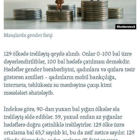
Maaşlarda gender fərqi
129 ölkədə irəliləyiş qeydə alınıb. Onlar 0-100 bal üzrə
dəyərləndiriliblər, 100 bal hədəfə çatılması deməkdir.
Hədəflər gender bərabərliyini, qadınlara və qızlara təsir
göstərən amilləri – qadınların mobil bankçılığa,
internetə, təhlükəsiz su mənbəyinə çıxışı kimi
məsələləri əhatələyib.
İndeksə görə, 90-dan yuxarı bal yığan ölkələr əla
irəliləyiş əldə ediblər. 59, yaxud ondan az yığanlar
hədəflərə doğru çətinliklə irəliləyirlər. 129 ölkə üzrə
ortalama bal 65,7 sayılıb ki, bu da zəif nəticə sayılır. 129