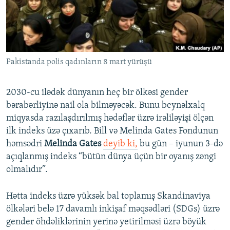
İNFOQRAFIKA
AZƏRBAYCAN ƏDƏBIYYATI KITABXANASI
MISSIYAMIZ
BIZI IZLƏ
KARIKATURA
İSLAM VƏ DEMOKRATIYA
PEŞƏ ETIKASI VƏ JURNALISTIKA STANDARTLARIMIZ
İZ - MƏDƏNIYYƏT PROQRAMI
MATERIALLARIMIZDAN ISTIFADƏ
Pakistanda polis qadınların 8 mart yürüşü
AZADLIQRADIOSU MOBIL TELEFONUNUZDA
RFE/RL-in bütün saytları
BIZIMLƏ ƏLAQƏ
2030-cu ilədək dünyanın heç bir ölkəsi gender
XƏBƏR BÜLLETENLƏRIMIZ
bərabərliyinə nail ola bilməyəcək. Bunu beynəlxalq
miqyasda razılaşdırılmış hədəflər üzrə irəliləyişi ölçən
ilk indeks üzə çıxarıb. Bill və Melinda Gates Fondunun
həmsədri
Melinda Gates
deyib ki,
bu gün – iyunun 3-də
açıqlanmış indeks “bütün dünya üçün bir oyanış zəngi
olmalıdır”.
Hətta indeks üzrə yüksək bal toplamış Skandinaviya
ölkələri belə 17 davamlı inkişaf məqsədləri (SDGs) üzrə
gender öhdəliklərinin yerinə yetirilməsi üzrə böyük