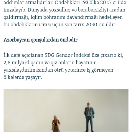
addımlar atmalıdırlar. Öhdəlikləri 193 ölkə 2015-ci ildə
imzalayıb. Dünyada yoxsulluq və bərabərsizliyi aradan
qaldırmağı, iqlim böhranını dayandırmağı hədəfləyən
bu öhdəliklərin icrası üçün son tarix 2030-cu ildir.
Azərbaycan qonşulardan öndədir
İlk dəfə açıqlanan SDG Gender İndeksi üzə çıxarıb ki,
2,8 milyard qadın və qız onların həyatının
yaxşılaşdırılmasından ötrü yetərincə iş görməyən
ölkələrdə yaşayır.