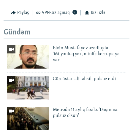
Paylaş
VPN-siz açmaq
Bizi izlə
Gündəm
Elvin Mustafayev azadlıqda:
'Milyonluq yox, minlik korrupsiya
var'
Gürcüstan ali təhsili pulsuz etdi
Metroda 11 aylıq fasilə: 'Daşınma
pulsuz olsun'