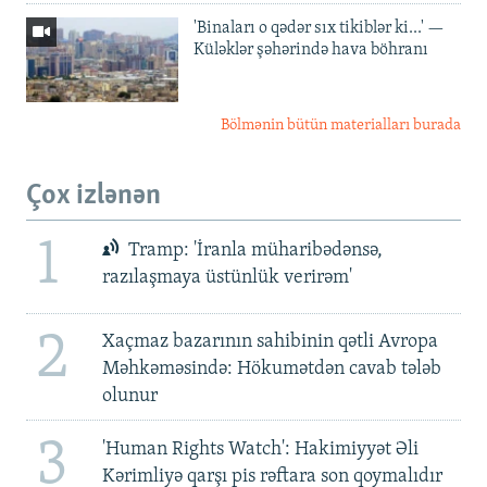
'Binaları o qədər sıx tikiblər ki...' —
Küləklər şəhərində hava böhranı
Bölmənin bütün materialları burada
Çox izlənən
1
Tramp: 'İranla müharibədənsə,
razılaşmaya üstünlük verirəm'
2
Xaçmaz bazarının sahibinin qətli Avropa
Məhkəməsində: Hökumətdən cavab tələb
olunur
3
'Human Rights Watch': Hakimiyyət Əli
Kərimliyə qarşı pis rəftara son qoymalıdır