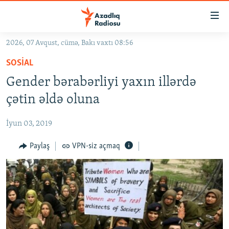
Keçid
linkləri
Əsas
2026, 07 Avqust, cümə, Bakı vaxtı 08:56
məzmuna
GÜNDƏM
SOSIAL
qayıt
#İZAHLA
Əsas
Gender bərabərliyi yaxın illərdə
KORRUPSIOMETR
naviqasiyaya
çətin əldə oluna
qayıt
#ƏSLINDƏ
Axtarışa
İyun 03, 2019
FƏRQƏ BAX
keç
QANUNI DOĞRU
Paylaş
VPN-siz açmaq
ARAŞDIRMA
MULTIMEDIA
RADIO ARXIV
VIDEO
HAQQIMIZDA
FOTOQALEREYA
OXU ZALI