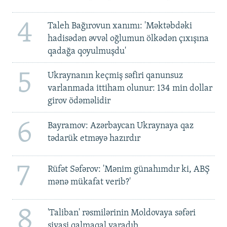
4
Taleh Bağırovun xanımı: 'Məktəbdəki
hadisədən əvvəl oğlumun ölkədən çıxışına
qadağa qoyulmuşdu'
5
Ukraynanın keçmiş səfiri qanunsuz
varlanmada ittiham olunur: 134 min dollar
girov ödəməlidir
6
Bayramov: Azərbaycan Ukraynaya qaz
tədarük etməyə hazırdır
7
Rüfət Səfərov: 'Mənim günahımdır ki, ABŞ
mənə mükafat verib?'
8
'Taliban' rəsmilərinin Moldovaya səfəri
siyasi qalmaqal yaradıb