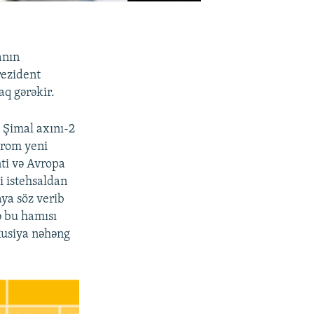
anın
rezident
aq gərəkir.
 Şimal axını-2
prom yeni
nti və Avropa
i istehsaldan
ya söz verib
ə bu hamısı
Rusiya nəhəng