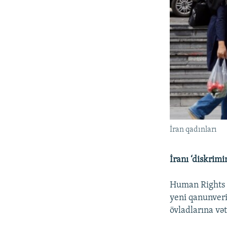
İran qadınları
İranı ‘diskrimi
Human Rights 
yeni qanunveri
övladlarına və