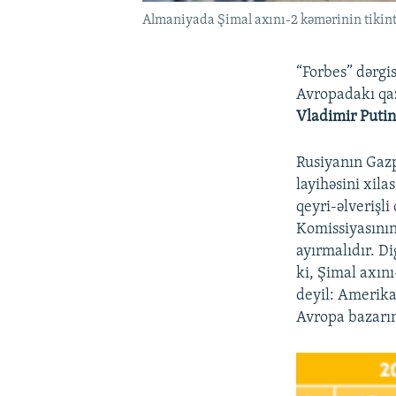
Almaniyada Şimal axını-2 kəmərinin tikint
“Forbes” dərgi
Avropadakı qaz
Vladimir Puti
Rusiyanın Gazp
layihəsini xil
qeyri-əlverişli
Komissiyasının
ayırmalıdır. D
ki, Şimal axın
deyil: Amerika
Avropa bazarın