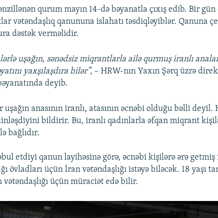
zillənən qurum mayın 14-də bəyanatla çıxış edib. Bir gün 
lar vətəndaşlıq qanununa islahatı təsdiqləyiblər. Qanuna 
ura dəstək verməlidir.
ərlə uşağın, sənədsiz miqrantlarla ailə qurmuş iranlı anala
yatını yaxşılaşdıra bilər”,
– HRW-nın Yaxın Şərq üzrə direk
əyanatında deyib.
 uşağın anasının iranlı, atasının əcnəbi olduğu bəlli deyil.
nləşdiyini bildirir. Bu, iranlı qadınlarla əfqan miqrant kişi
ə bağlıdır.
ul etdiyi qanun layihəsinə görə, əcnəbi kişilərə ərə getmiş 
ğı övladları üçün İran vətəndaşlığı istəyə biləcək. 18 yaşı 
n vətəndaşlığı üçün müraciət edə bilir.