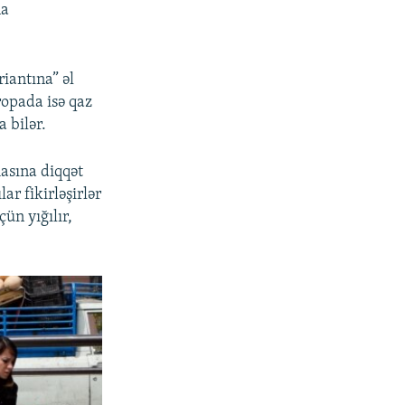
na
iantına” əl
ropada isə qaz
a bilər.
asına diqqət
r fikirləşirlər
ün yığılır,