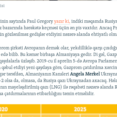
isi
sinin saytında Paul Gregory
yazır ki,
indiki məqamda Rusiy
 bazarında hərəkətə keçməsi üçün ən pis vaxtdır. Ancaq P
n
in gözlənilməz gedişlər etdiyini nəzərə alanda ehtiyatlı olm
rom şirkəti Avropanın demək olar, yekdilliklə qarşı çıxdığı
as edə bilib. Bu kəmər birbaşa Almaniyaya gedir. Di gəl, Gaz
 qaydalarla üzləşib. 2019-cu il aprelin 5-də Avropa Parlame
 qəbul etdiyi yeni qaydaya görə, Gazprom çatdırılma xərcin
igər tərəfdən, Almaniyanın Kansleri
Angela Merkel
Ukrayna
ı-2 olsa da, olmasa, da Rusiya qazı Ukraynadan axacaq. Həl
nın mayeləşdirilmiş qazı (LNG) ilə rəqabəti nəzərə alanda 
a çatdırmalarının etibarlılığını təmin etməlidir.