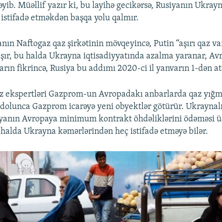
əyib. Müəllif yazır ki, bu layihə gecikərsə, Rusiyanın Ukray
istifadə etməkdən başqa yolu qalmır.
ın Naftogaz qaz şirkətinin mövqeyincə, Putin “aşırı qaz var
şır, bu halda Ukrayna iqtisadiyyatında azalma yaranar, Av
ların fikrincə, Rusiya bu addımı 2020-ci il yanvarın 1-dən at
z ekspertləri Gazprom-un Avropadakı anbarlarda qaz yığm
 dolunca Gazprom icarəyə yeni obyektlər götürür. Ukraynalıla
iyanın Avropaya minimum kontrakt öhdəliklərini ödəməsi üç
 halda Ukrayna kəmərlərindən heç istifadə etməyə bilər.