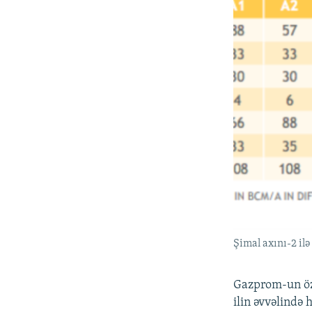
Şimal axını-2 ilə
Gazprom-un öz 
ilin əvvəlində