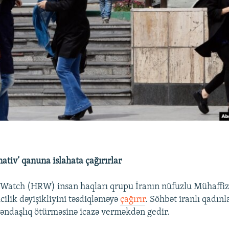
nativ’ qanuna islahata çağırırlar
Watch (HRW) insan haqları qrupu İranın nüfuzlu Mühaffizl
cilik dəyişikliyini təsdiqləməyə
çağırır
. Söhbət iranlı qadınl
təndaşlıq ötürməsinə icazə verməkdən gedir.