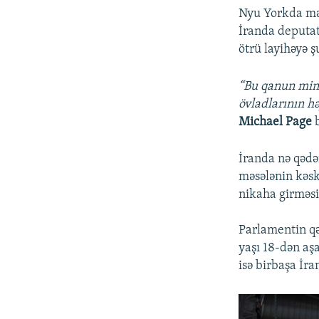
Nyu Yorkda mən
İranda deputat
ötrü layihəyə ş
“Bu qanun minl
övladlarının hə
Michael Page
b
İranda nə qədər
məsələnin kəski
nikaha girməsil
Parlamentin qəb
yaşı 18-dən aşa
isə birbaşa İra