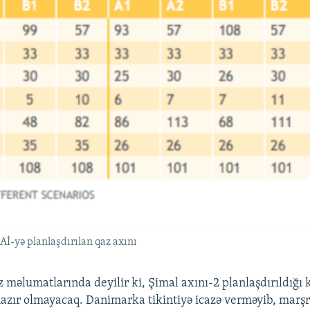
 Aİ-yə planlaşdırılan qaz axını
məlumatlarında deyilir ki, Şimal axını-2 planlaşdırıldığı 
 hazır olmayacaq. Danimarka tikintiyə icazə verməyib, marş