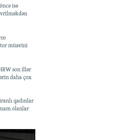
öncə isə
çevrilməkdən
rın
tor müavini
 HRW son illər
lərin daha çox
iranlı qadınlar
tamam olanlar