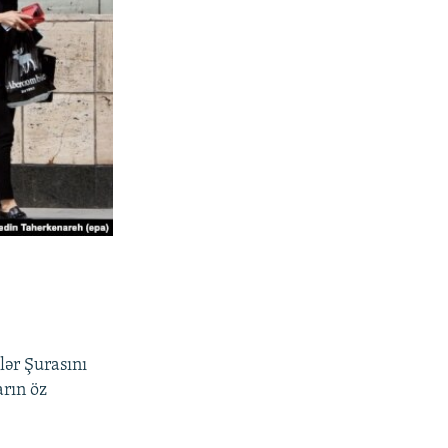
ər Şurasını
arın öz