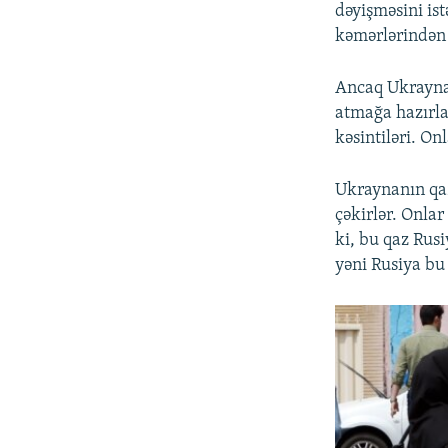
dəyişməsini ist
kəmərlərindən 
Ancaq Ukraynan
atmağa hazırla
kəsintiləri. On
Ukraynanın qa
çəkirlər. Onlar
ki, bu qaz Rus
yəni Rusiya bu