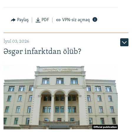
Auto
240p
360p
480p
Paylaş
PDF
VPN-siz açmaq
720p
1080p
İyul 03, 2026
Əsgər infarktdan ölüb?