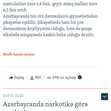
məmulatları üzrə 1,4 faiz, qeyri-ərzaq malları üzrə
6,5 faiz artıb.
Azərbaycanda tez-tez dərmanların qiymətlərindən
şikayətlər eşidilir. Şikayətlərdə həm bir çox
dərmanların keyfiyyətsiz olduğu, həm də qonşu
ölkələrlə müqayisədə kəskin baha olduğu deyilir.
Ətraflı burada oxuyun
Paylaş
PDF
VPN-siz açmaq
İyul 13, 2026
Azərbaycanda narkotikə görə