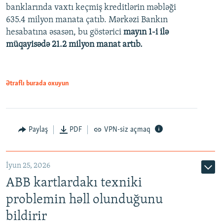
banklarında vaxtı keçmiş kreditlərin məbləği
480p
635.4 milyon manata çatıb. Mərkəzi Bankın
720p
hesabatına əsasən, bu göstərici
mayın 1-i ilə
müqayisədə 21.2 milyon manat artıb.
1080p
Ətraflı burada oxuyun
Auto
240p
360p
480p
Paylaş
PDF
VPN-siz açmaq
720p
1080p
İyun 25, 2026
ABB kartlardakı texniki
problemin həll olunduğunu
bildirir