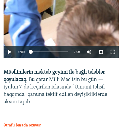
Auto
0:00
2:58
240p
Müəllimlərin məktəb geyimi ilə bağlı tələblər
360p
qoyulacaq.
Bu qərar Milli Məclisin bu gün —
480p
iyulun 7-də keçirilən iclasında "Ümumi təhsil
720p
haqqında" qanuna təklif edilən dəyişikliklərdə
əksini tapıb.
1080p
Ətraflı burada oxuyun