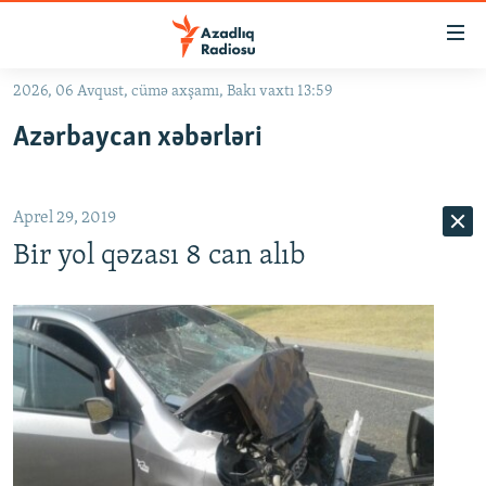
Keçid
linkləri
Əsas
2026, 06 Avqust, cümə axşamı, Bakı vaxtı 13:59
məzmuna
GÜNDƏM
Azərbaycan xəbərləri
qayıt
#İZAHLA
Əsas
KORRUPSIOMETR
naviqasiyaya
Aprel 29, 2019
qayıt
#ƏSLINDƏ
Axtarışa
Bir yol qəzası 8 can alıb
FƏRQƏ BAX
keç
QANUNI DOĞRU
ARAŞDIRMA
MULTIMEDIA
RADIO ARXIV
VIDEO
HAQQIMIZDA
FOTOQALEREYA
OXU ZALI