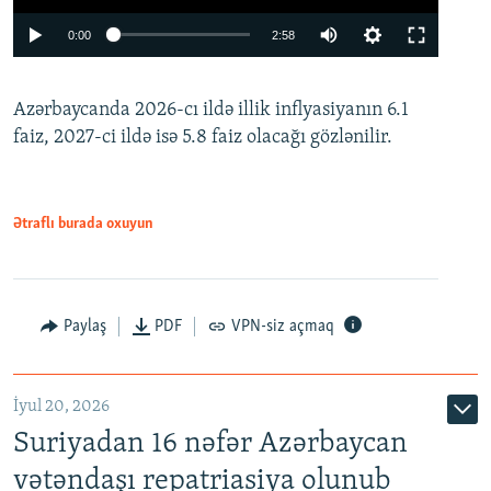
Auto
0:00
2:58
240p
Azərbaycanda 2026-cı ildə illik inflyasiyanın 6.1
360p
faiz, 2027-ci ildə isə 5.8 faiz olacağı gözlənilir.
480p
720p
1080p
Ətraflı burada oxuyun
Paylaş
PDF
VPN-siz açmaq
İyul 20, 2026
Auto
240p
360p
480p
Suriyadan 16 nəfər Azərbaycan
720p
1080p
vətəndaşı repatriasiya olunub