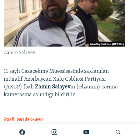
Zamin Salayev
11 saylı Cəzaçəkmə Müəssisəsində saxlanılan
müxalif Azərbaycan Xalq Cəbhəsi Partiyası
(AXCP) fəalı
Zamin Salayev
in (Əlzamin) cərimə
kamerasına salındığı bildirilir.
Ətraflı burada oxuyun