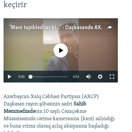
keçirir
'Məni təpiklədilər ki...' - Daşkəsəndə AXCP fəalının yaxınları onun həbsinə etiraz edirlər
No media source currently available
Auto
0:00
6:51
240p
Azərbaycan Xalq Cəbhəsi Partiyası (AXCP)
360p
Daşkəsən rayon şöbəsinin sədri
Sahib
480p
Auto
240p
360p
480p
Məmmədzadə
nin 10 saylı Cəzaçəkmə
720p
Müəssisəsində cərimə kamerasına (kars) salındığı
720p
1080p
və buna etiraz olaraq aclıq aksiyasına başladığı
1080p