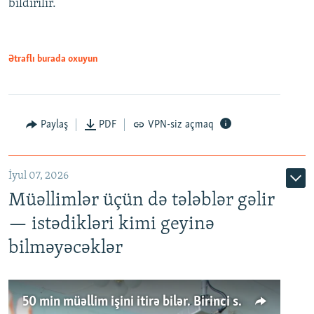
bildirilir.
Ətraflı burada oxuyun
Paylaş
PDF
VPN-siz açmaq
İyul 07, 2026
Müəllimlər üçün də tələblər gəlir
— istədikləri kimi geyinə
bilməyəcəklər
50 min müəllim işini itirə bilər. Birinci sinfə gedənlər azalır