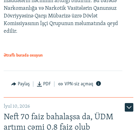
maddələrin həcminin artdığı bildirilir. Bu barədə
Narkomanlığa və Narkotik Vasitələrin Qanunsuz
Dövriyyəsinə Qarşı Mübarizə üzrə Dövlət
Komissiyasının İşçi Qrupunun məlumatında qeyd
edilir.
Ətraflı burada oxuyun
Paylaş
PDF
VPN-siz açmaq
İyul 10, 2026
Neft 70 faiz bahalaşsa da, ÜDM
artımı cəmi 0.8 faiz olub