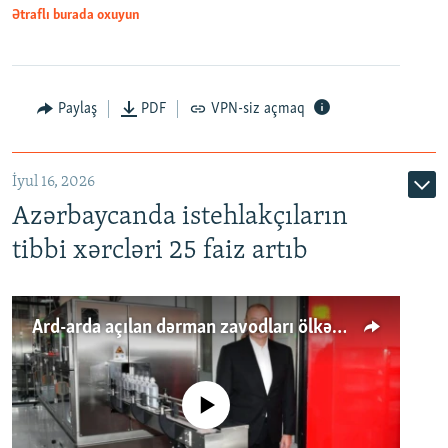
Ətraflı burada oxuyun
Paylaş
PDF
VPN-siz açmaq
İyul 16, 2026
Azərbaycanda istehlakçıların
tibbi xərcləri 25 faiz artıb
Ard-arda açılan dərman zavodları ölkənin tələbatını ödəyirmi?
No media source currently available