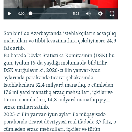
Auto
0:00
5:23
240p
Son bir ildə Azərbaycanda istehlakçıların
360p
əczaçılıq
məhsulları və tibbi ləvazimatlara çəkdiyi xərc 24,9
480p
Auto
240p
360p
480p
faiz artıb.
720p
Bu barədə Dövlət Statistika Komitəsinin (DSK) bu
720p
1080p
gün, iyulun 16-da yaydığı məlumatda bildirilir.
1080p
DSK vurğulayır ki, 2026-cı ilin yanvar-iyun
aylarında pərakəndə ticarət şəbəkəsində
istehlakçılara 32,4 milyard manatlıq, o cümlədən
17,6 milyard manatlıq ərzaq məhsulları, içkilər və
tütün məmulatları, 14,8 milyard manatlıq qeyri-
ərzaq malları satılıb.
2025-ci ilin yanvar-iyun ayları ilə müqayisədə
pərakəndə ticarət dövriyyəsi real ifadədə 3,7 faiz, o
cümlədən ərzaq məhsulları, içkilər və tütün