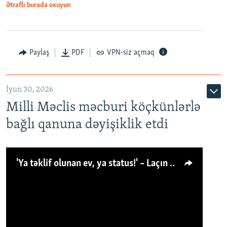
Ətraflı burada oxuyun
Paylaş
PDF
VPN-siz açmaq
İyun 30, 2026
Milli Məclis məcburi köçkünlərlə
bağlı qanuna dəyişiklik etdi
'Ya təklif olunan ev, ya status!' – Laçın köçkünü: 'Laçından başqa heç hara!'