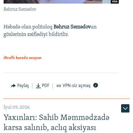
Bəhruz Səmədov
Həbsdə olan politoloq
Bəhruz Səmədov
un
gözlərinin zəiflədiyi bildirilir.
Ətraflı burada oxuyun
Paylaş
PDF
VPN-siz açmaq
İyul 09, 2026
Yaxınları: Sahib Məmmədzadə
karsa salınıb, aclıq aksiyası