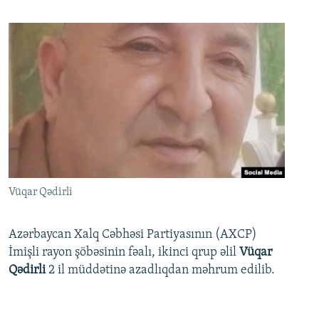
Vüqar Qədirli
Azərbaycan Xalq Cəbhəsi Partiyasının (AXCP)
İmişli rayon şöbəsinin fəalı, ikinci qrup əlil
Vüqar
Qədirli
2 il müddətinə azadlıqdan məhrum edilib.