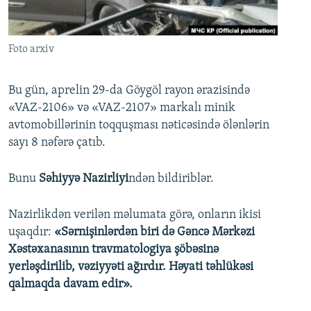
İNFOQRAFIKA
AZƏRBAYCAN ƏDƏBIYYATI KITABXANASI
MISSIYAMIZ
BIZI IZLƏ
KARIKATURA
İSLAM VƏ DEMOKRATIYA
PEŞƏ ETIKASI VƏ JURNALISTIKA STANDARTLARIMIZ
Foto arxiv
İZ - MƏDƏNIYYƏT PROQRAMI
MATERIALLARIMIZDAN ISTIFADƏ
AZADLIQRADIOSU MOBIL TELEFONUNUZDA
RFE/RL-in bütün saytları
Bu gün, aprelin 29-da Göygöl rayon ərazisində
«VAZ-2106» və «VAZ-2107» markalı minik
BIZIMLƏ ƏLAQƏ
avtomobillərinin toqquşması nəticəsində ölənlərin
XƏBƏR BÜLLETENLƏRIMIZ
sayı 8 nəfərə çatıb.
Bunu
Səhiyyə Nazirliyi
ndən bildiriblər.
Nazirlikdən verilən məlumata görə, onların ikisi
uşaqdır:
«Sərnişinlərdən biri də Gəncə Mərkəzi
Xəstəxanasının travmatologiya şöbəsinə
yerləşdirilib, vəziyyəti ağırdır. Həyati təhlükəsi
qalmaqda davam edir».