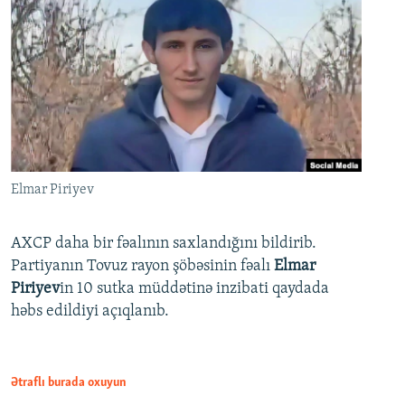
Elmar Piriyev
AXCP daha bir fəalının saxlandığını bildirib.
Partiyanın Tovuz rayon şöbəsinin fəalı
Elmar
Piriyev
in 10 sutka müddətinə inzibati qaydada
həbs edildiyi açıqlanıb.
Ətraflı burada oxuyun