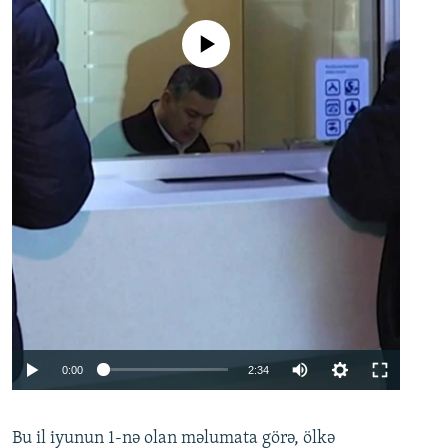
No media source currently available
Auto
0:00
2:34
240p
Bu il iyunun 1-nə olan məlumata görə, ölkə
360p