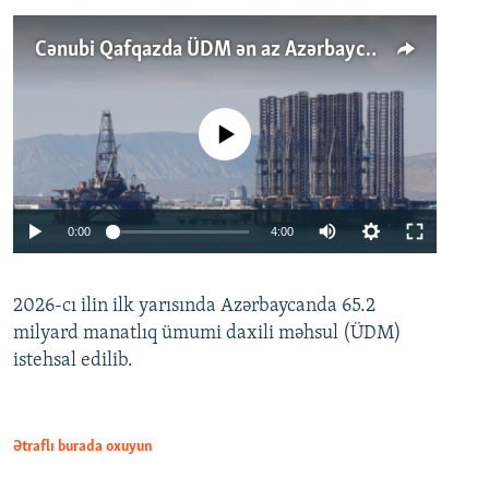
Cənubi Qafqazda ÜDM ən az Azərbaycanda artır: Qonşuları niyə Bakını qabaqlaya bilir?
No media source currently available
Auto
0:00
4:00
240p
2026-cı ilin ilk yarısında Azərbaycanda 65.2
360p
milyard manatlıq ümumi daxili məhsul (ÜDM)
480p
Auto
240p
360p
480p
istehsal edilib.
720p
720p
1080p
1080p
Ətraflı burada oxuyun