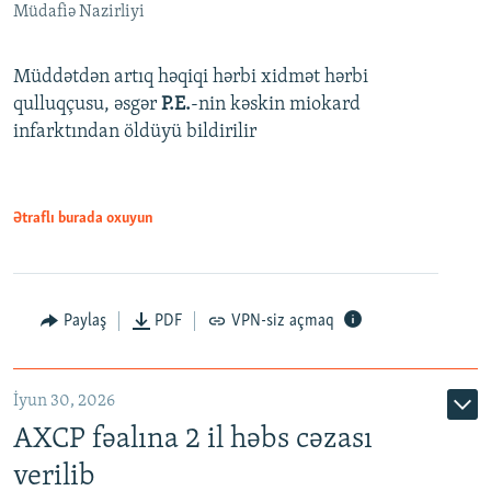
Müdafiə Nazirliyi
Müddətdən artıq həqiqi hərbi xidmət hərbi
qulluqçusu, əsgər
P.E.
-nin kəskin miokard
infarktından öldüyü bildirilir
Ətraflı burada oxuyun
Paylaş
PDF
VPN-siz açmaq
İyun 30, 2026
AXCP fəalına 2 il həbs cəzası
verilib