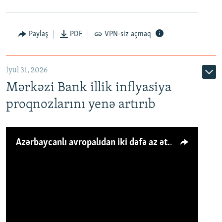
Paylaş
PDF
VPN-siz açmaq
İyul 31, 2026
Mərkəzi Bank illik inflyasiya
proqnozlarını yenə artırıb
Azərbaycanlı avropalıdan iki dəfə az ət yeyir, amma... 'Qiymət artımı qaçılmazdır'