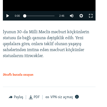
Auto
0:00
2:46
240p
İyunun 30-da Milli Məclis məcburi köçkünlərin
360p
statusu ilə bağlı qanuna dəyişiklik edib. Yeni
480p
qaydalara görə, onlara təklif olunan yaşayış
720p
sahələrindən imtina edən məcburi köçkünlər
statuslarını itirəcəklər.
1080p
Ətraflı burada oxuyun
Auto
240p
360p
480p
Paylaş
PDF
VPN-siz açmaq