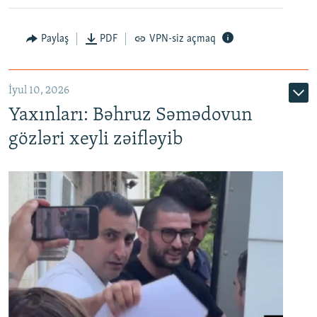
Paylaş
PDF
VPN-siz açmaq
İyul 10, 2026
Yaxınları: Bəhruz Səmədovun
gözləri xeyli zəifləyib