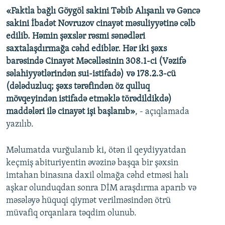
«Faktla bağlı Göygöl sakini Təbib Alışanlı və Gəncə
sakini İbadət Novruzov cinayət məsuliyyətinə cəlb
edilib. Həmin şəxslər rəsmi sənədləri
saxtalaşdırmağa cəhd ediblər. Hər iki şəxs
barəsində Cinayət Məcəlləsinin 308.1-ci (Vəzifə
səlahiyyətlərindən sui-istifadə) və 178.2.3-cü
(dələduzluq; şəxs tərəfindən öz qulluq
mövqeyindən istifadə etməklə törədildikdə)
maddələri ilə cinayət işi başlanıb»
, - açıqlamada
yazılıb.
Məlumatda vurğulanıb ki, ötən il qeydiyyatdan
keçmiş abituriyentin əvəzinə başqa bir şəxsin
imtahan binasına daxil olmağa cəhd etməsi halı
aşkar olunduqdan sonra DİM araşdırma aparıb və
məsələyə hüquqi qiymət verilməsindən ötrü
müvafiq orqanlara təqdim olunub.