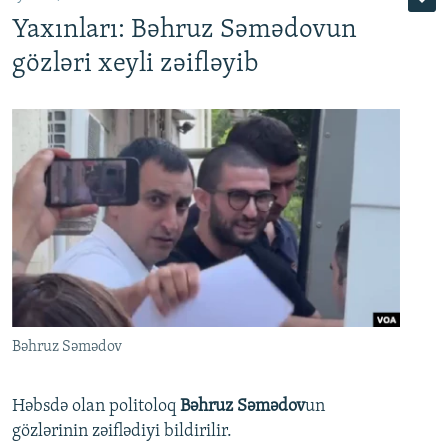
Yaxınları: Bəhruz Səmədovun
gözləri xeyli zəifləyib
Bəhruz Səmədov
Həbsdə olan politoloq
Bəhruz Səmədov
un
gözlərinin zəiflədiyi bildirilir.