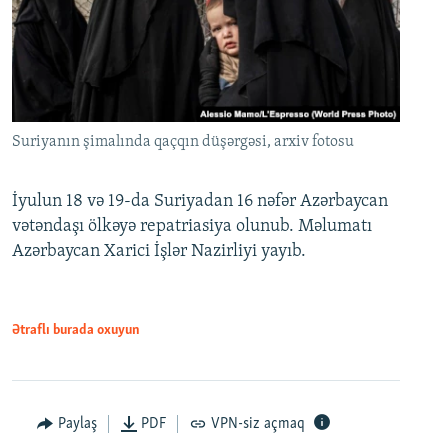
Suriyanın şimalında qaçqın düşərgəsi, arxiv fotosu
İyulun 18 və 19-da Suriyadan 16 nəfər Azərbaycan
vətəndaşı ölkəyə repatriasiya olunub. Məlumatı
Azərbaycan Xarici İşlər Nazirliyi yayıb.
Ətraflı burada oxuyun
Paylaş
PDF
VPN-siz açmaq