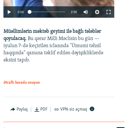
Auto
0:00
2:58
240p
Müəllimlərin məktəb geyimi ilə bağlı tələblər
360p
qoyulacaq.
Bu qərar Milli Məclisin bu gün —
480p
iyulun 7-də keçirilən iclasında "Ümumi təhsil
720p
haqqında" qanuna təklif edilən dəyişikliklərdə
əksini tapıb.
1080p
Ətraflı burada oxuyun
Auto
240p
360p
480p
Paylaş
PDF
VPN-siz açmaq
720p
1080p