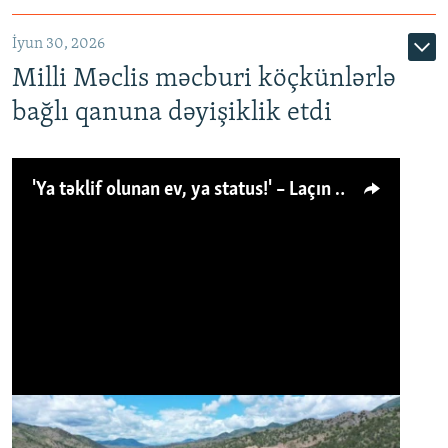
İyun 30, 2026
Milli Məclis məcburi köçkünlərlə
bağlı qanuna dəyişiklik etdi
'Ya təklif olunan ev, ya status!' – Laçın köçkünü: 'Laçından başqa heç hara!'