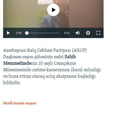
No media source currently available
Auto
0:00
6:51
240p
Azərbaycan Xalq Cəbhəsi Partiyası (AXCP)
360p
Daşkəsən rayon şöbəsinin sədri
Sahib
480p
Auto
240p
360p
480p
Məmmədzadə
nin 10 saylı Cəzaçəkmə
720p
Müəssisəsində cərimə kamerasına (kars) salındığı
720p
1080p
və buna etiraz olaraq aclıq aksiyasına başladığı
1080p
bildirilir.
Ətraflı burada oxuyun