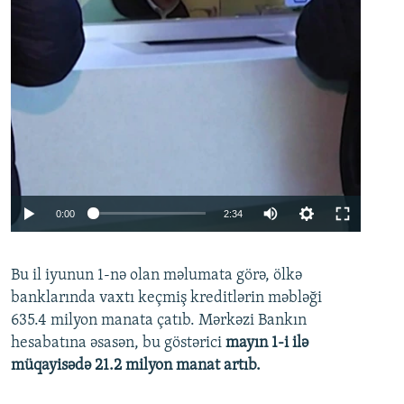
Auto
0:00
2:34
240p
Bu il iyunun 1-nə olan məlumata görə, ölkə
360p
banklarında vaxtı keçmiş kreditlərin məbləği
480p
635.4 milyon manata çatıb. Mərkəzi Bankın
720p
hesabatına əsasən, bu göstərici
mayın 1-i ilə
müqayisədə 21.2 milyon manat artıb.
1080p