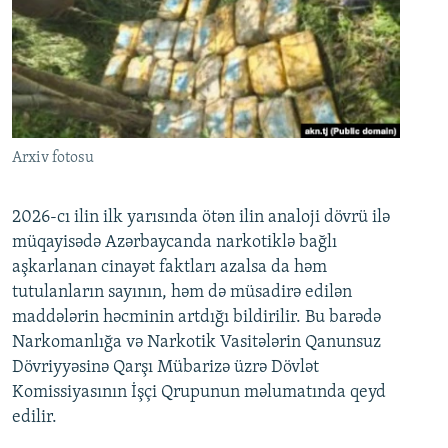
Arxiv fotosu
2026-cı ilin ilk yarısında ötən ilin analoji dövrü ilə
müqayisədə Azərbaycanda narkotiklə bağlı
aşkarlanan cinayət faktları azalsa da həm
tutulanların sayının, həm də müsadirə edilən
maddələrin həcminin artdığı bildirilir. Bu barədə
Narkomanlığa və Narkotik Vasitələrin Qanunsuz
Dövriyyəsinə Qarşı Mübarizə üzrə Dövlət
Komissiyasının İşçi Qrupunun məlumatında qeyd
edilir.