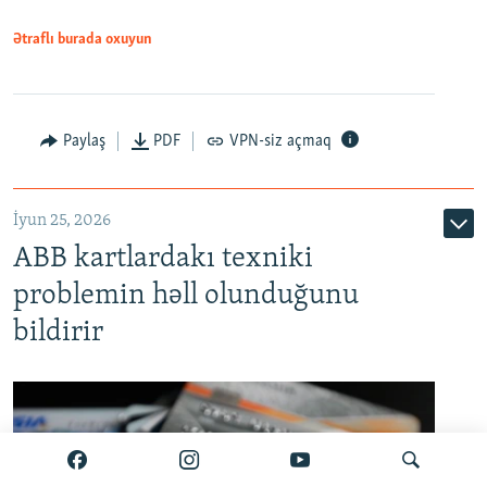
Ətraflı burada oxuyun
Auto
240p
360p
480p
Paylaş
PDF
VPN-siz açmaq
720p
1080p
İyun 25, 2026
ABB kartlardakı texniki
problemin həll olunduğunu
bildirir