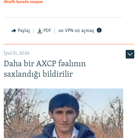
Ətraflı burada oxuyun
Paylaş
PDF
VPN-siz açmaq
İyul 31, 2026
Daha bir AXCP fəalının
saxlandığı bildirilir