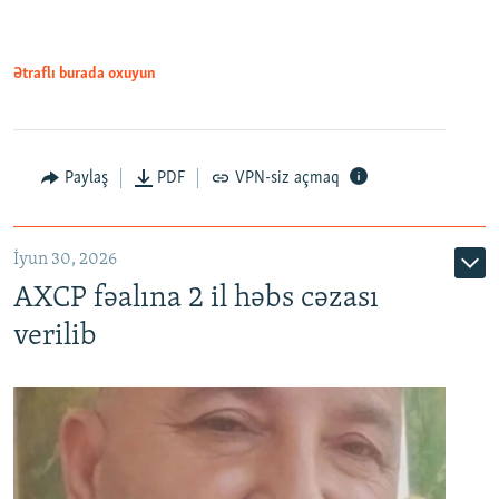
Ətraflı burada oxuyun
Paylaş
PDF
VPN-siz açmaq
İyun 30, 2026
AXCP fəalına 2 il həbs cəzası
verilib