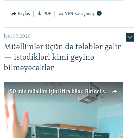
Paylaş
PDF
VPN-siz açmaq
İyul 07, 2026
Müəllimlər üçün də tələblər gəlir
— istədikləri kimi geyinə
bilməyəcəklər
50 min müəllim işini itirə bilər. Birinci sinfə gedənlər azalır