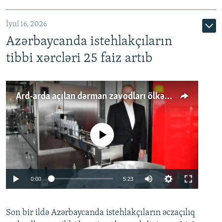
İyul 16, 2026
Azərbaycanda istehlakçıların
tibbi xərcləri 25 faiz artıb
Ard-arda açılan dərman zavodları ölkənin tələbatını ödəyirmi?
No media source currently available
Auto
0:00
5:23
240p
Son bir ildə Azərbaycanda istehlakçıların
360p
əczaçılıq