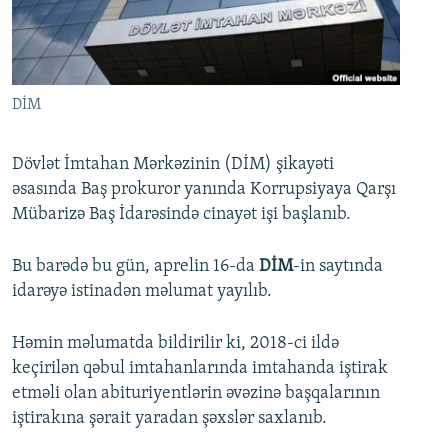
İNFOQRAFIKA
AZƏRBAYCAN ƏDƏBIYYATI KITABXANASI
MISSIYAMIZ
BIZI IZLƏ
KARIKATURA
İSLAM VƏ DEMOKRATIYA
PEŞƏ ETIKASI VƏ JURNALISTIKA STANDARTLARIMIZ
İZ - MƏDƏNIYYƏT PROQRAMI
MATERIALLARIMIZDAN ISTIFADƏ
DİM
AZADLIQRADIOSU MOBIL TELEFONUNUZDA
RFE/RL-in bütün saytları
BIZIMLƏ ƏLAQƏ
Dövlət İmtahan Mərkəzinin (DİM) şikayəti
əsasında Baş prokuror yanında Korrupsiyaya Qarşı
XƏBƏR BÜLLETENLƏRIMIZ
Mübarizə Baş İdarəsində cinayət işi başlanıb.
Bu barədə bu gün, aprelin 16-da
DİM
-in saytında
idarəyə istinadən məlumat yayılıb.
Həmin məlumatda bildirilir ki, 2018-ci ildə
keçirilən qəbul imtahanlarında imtahanda iştirak
etməli olan abituriyentlərin əvəzinə başqalarının
iştirakına şərait yaradan şəxslər saxlanıb.