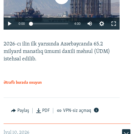
Auto
0:00
4:00
240p
2026-cı ilin ilk yarısında Azərbaycanda 65.2
360p
milyard manatlıq ümumi daxili məhsul (ÜDM)
480p
Auto
240p
360p
480p
istehsal edilib.
720p
720p
1080p
1080p
Ətraflı burada oxuyun
Paylaş
PDF
VPN-siz açmaq
İyul 10, 2026