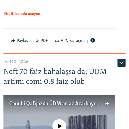
Ətraflı burada oxuyun
Paylaş
PDF
VPN-siz açmaq
İyul 10, 2026
Neft 70 faiz bahalaşsa da, ÜDM
artımı cəmi 0.8 faiz olub
Cənubi Qafqazda ÜDM ən az Azərbaycanda artır: Qonşuları niyə Bakını qabaqlaya bilir?
No media source currently available