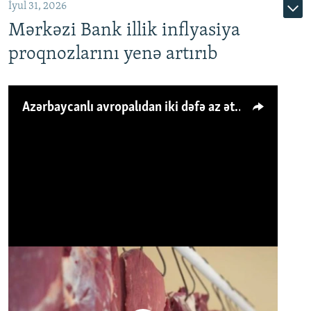
İyul 31, 2026
Mərkəzi Bank illik inflyasiya
proqnozlarını yenə artırıb
Azərbaycanlı avropalıdan iki dəfə az ət yeyir, amma... 'Qiymət artımı qaçılmazdır'