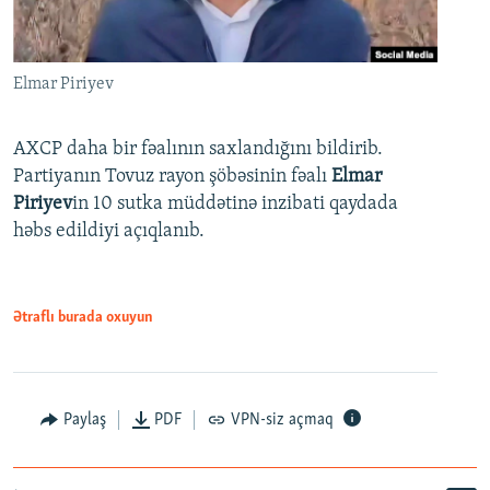
Elmar Piriyev
AXCP daha bir fəalının saxlandığını bildirib.
Partiyanın Tovuz rayon şöbəsinin fəalı
Elmar
Piriyev
in 10 sutka müddətinə inzibati qaydada
həbs edildiyi açıqlanıb.
Ətraflı burada oxuyun
Paylaş
PDF
VPN-siz açmaq