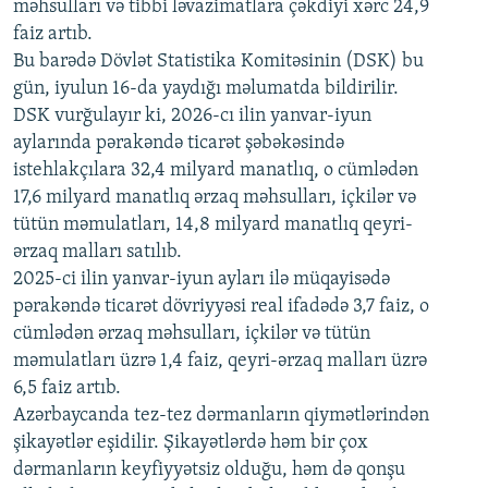
məhsulları və tibbi ləvazimatlara çəkdiyi xərc 24,9
480p
Auto
240p
360p
480p
faiz artıb.
720p
Bu barədə Dövlət Statistika Komitəsinin (DSK) bu
720p
1080p
gün, iyulun 16-da yaydığı məlumatda bildirilir.
1080p
DSK vurğulayır ki, 2026-cı ilin yanvar-iyun
aylarında pərakəndə ticarət şəbəkəsində
istehlakçılara 32,4 milyard manatlıq, o cümlədən
17,6 milyard manatlıq ərzaq məhsulları, içkilər və
tütün məmulatları, 14,8 milyard manatlıq qeyri-
ərzaq malları satılıb.
2025-ci ilin yanvar-iyun ayları ilə müqayisədə
pərakəndə ticarət dövriyyəsi real ifadədə 3,7 faiz, o
cümlədən ərzaq məhsulları, içkilər və tütün
məmulatları üzrə 1,4 faiz, qeyri-ərzaq malları üzrə
6,5 faiz artıb.
Azərbaycanda tez-tez dərmanların qiymətlərindən
şikayətlər eşidilir. Şikayətlərdə həm bir çox
dərmanların keyfiyyətsiz olduğu, həm də qonşu