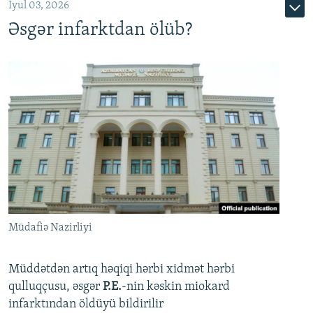
İyul 03, 2026
Əsgər infarktdan ölüb?
Müdafiə Nazirliyi
Müddətdən artıq həqiqi hərbi xidmət hərbi
qulluqçusu, əsgər
P.E.
-nin kəskin miokard
infarktından öldüyü bildirilir