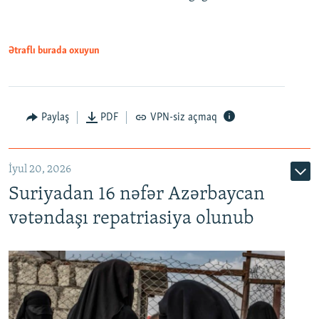
720p
1080p
Ətraflı burada oxuyun
Paylaş
PDF
VPN-siz açmaq
İyul 20, 2026
Auto
240p
360p
480p
Suriyadan 16 nəfər Azərbaycan
720p
1080p
vətəndaşı repatriasiya olunub