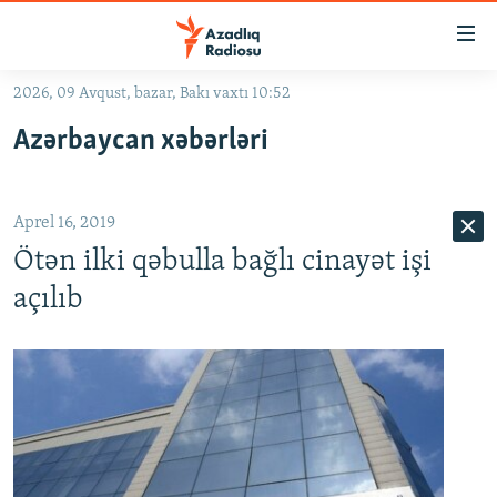
Keçid
linkləri
Əsas
2026, 09 Avqust, bazar, Bakı vaxtı 10:52
məzmuna
GÜNDƏM
Azərbaycan xəbərləri
qayıt
#İZAHLA
Əsas
KORRUPSIOMETR
naviqasiyaya
Aprel 16, 2019
qayıt
#ƏSLINDƏ
Axtarışa
Ötən ilki qəbulla bağlı cinayət işi
FƏRQƏ BAX
keç
açılıb
QANUNI DOĞRU
ARAŞDIRMA
MULTIMEDIA
RADIO ARXIV
VIDEO
HAQQIMIZDA
FOTOQALEREYA
OXU ZALI