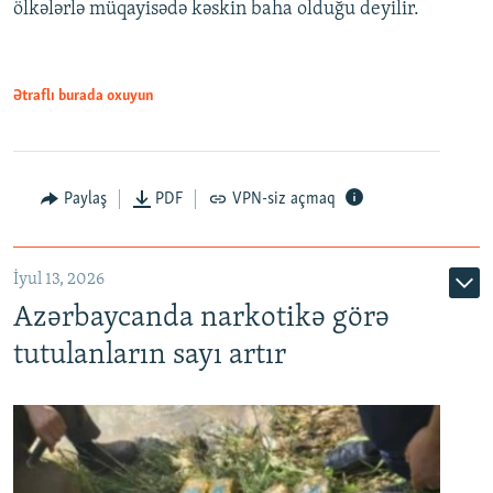
ölkələrlə müqayisədə kəskin baha olduğu deyilir.
Ətraflı burada oxuyun
Paylaş
PDF
VPN-siz açmaq
İyul 13, 2026
Azərbaycanda narkotikə görə
tutulanların sayı artır