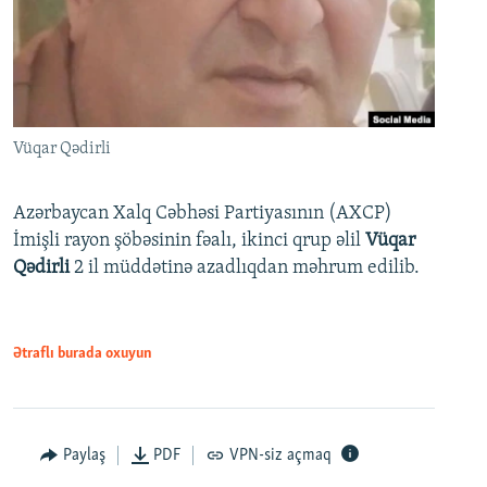
Vüqar Qədirli
Azərbaycan Xalq Cəbhəsi Partiyasının (AXCP)
İmişli rayon şöbəsinin fəalı, ikinci qrup əlil
Vüqar
Qədirli
2 il müddətinə azadlıqdan məhrum edilib.
Ətraflı burada oxuyun
Paylaş
PDF
VPN-siz açmaq