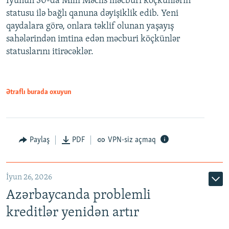
İyunun 30-da Milli Məclis məcburi köçkünlərin
statusu ilə bağlı qanuna dəyişiklik edib. Yeni
480p
qaydalara görə, onlara təklif olunan yaşayış
720p
sahələrindən imtina edən məcburi köçkünlər
statuslarını itirəcəklər.
1080p
Ətraflı burada oxuyun
Auto
240p
360p
480p
Paylaş
PDF
VPN-siz açmaq
720p
1080p
İyun 26, 2026
Azərbaycanda problemli
kreditlər yenidən artır