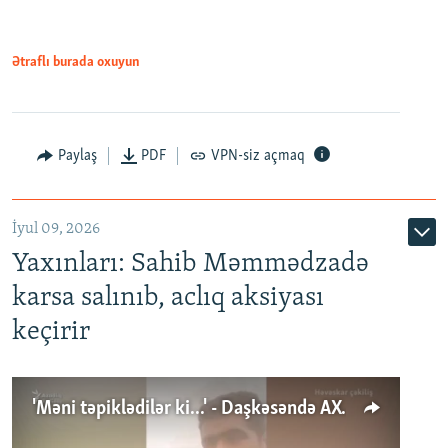
Ətraflı burada oxuyun
Paylaş
PDF
VPN-siz açmaq
İyul 09, 2026
Yaxınları: Sahib Məmmədzadə
karsa salınıb, aclıq aksiyası
keçirir
'Məni təpiklədilər ki...' - Daşkəsəndə AXCP fəalının yaxınları onun həbsinə etiraz edirlər